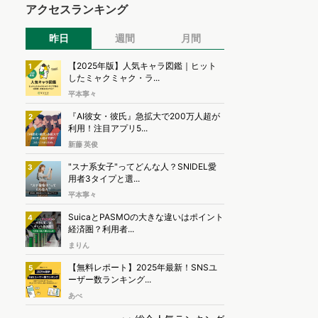
アクセスランキング
昨日
週間
月間
【2025年版】人気キャラ図鑑｜ヒット
1
したミャクミャク・ラ...
平本寧々
『AI彼女・彼氏』急拡大で200万人超が
2
利用！注目アプリ5...
新藤 英俊
"スナ系女子"ってどんな人？SNIDEL愛
3
用者3タイプと選...
平本寧々
SuicaとPASMOの大きな違いはポイント
4
経済圏？利用者...
まりん
【無料レポート】2025年最新！SNSユ
5
ーザー数ランキング...
あべ