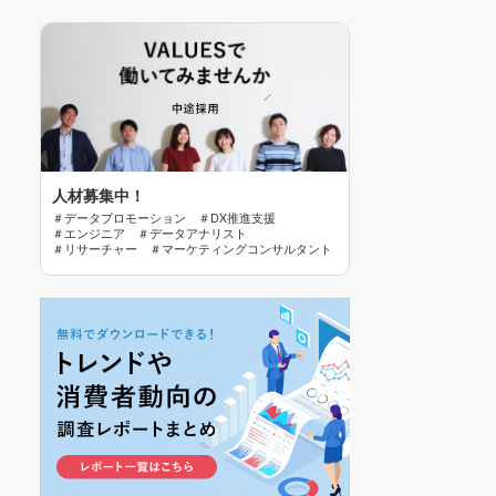
人材募集中！
＃データプロモーション ＃DX推進支援
＃エンジニア ＃データアナリスト
＃リサーチャー ＃マーケティングコンサルタント