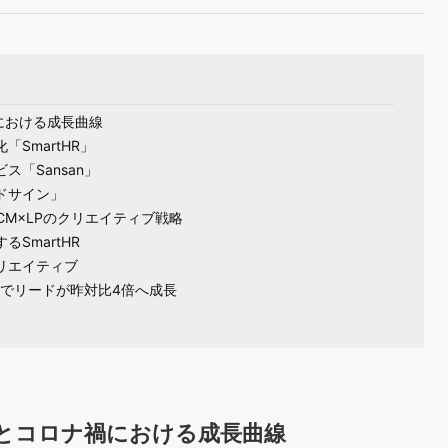
禍における成長曲線
SmartHR」
「Sansan」
ドサイン」
るCM×LPのクリエイティブ戦略
SmartHR
クリエイティブ
Pでリードが昨対比4倍へ成長
概要とコロナ禍における成長曲線