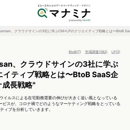
R、Sansan、クラウドサインの3社に学ぶCM×LPのクリエイティブ戦略とは〜BtoB Sa
BtoB(7)
市場調査(282)
LP(2)
Sansan、クラウドサインの3社に学ぶ
エイティブ戦略とは〜BtoB SaaS企
ナ成長戦略"
ナウイルスによる在宅勤務需要の伸びが大きく追い風となっている
aSの3サービスが、コロナ禍でどのようなマーケティング戦略をとっている
イティブを分析していきます。