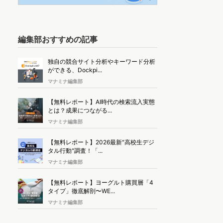
編集部おすすめの記事
独自の競合サイト分析やキーワード分析
ができる、Dockpi...
マナミナ編集部
【無料レポート】AI時代の検索流入実態
とは？成果につながる...
マナミナ編集部
【無料レポート】2026最新"高校生デジ
タル行動"調査！「...
マナミナ編集部
【無料レポート】ヨーグルト購買層「4
タイプ」徹底解剖〜WE...
マナミナ編集部