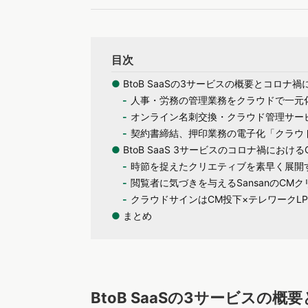
目次
●
BtoB SaaSの3サービスの概要とコロナ
人事・労務の管理業務をクラウドで一元化「
オンライン名刺交換・クラウド管理サービス
契約書締結、押印業務の電子化「クラウ
●
BtoB SaaS 3サービスのコロナ禍におけ
時節を捉えたクリエティブを素早く展開する
閲覧者に気づきを与えるSansanのCM
クラウドサインはCM投下×テレワークL
●
まとめ
BtoB SaaSの3サービスの