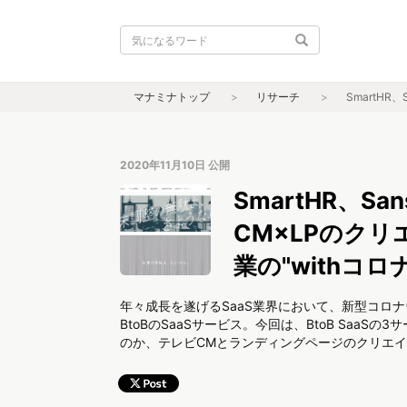
マナミナトップ
リサーチ
SmartH
2020年11月10日
公開
SmartHR、
CM×LPのクリ
業の"withコロ
年々成長を遂げるSaaS業界において、新型コロ
BtoBのSaaSサービス。今回は、BtoB Sa
のか、テレビCMとランディングページのクリエ