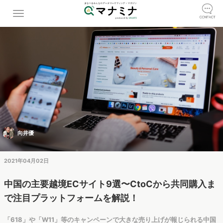
向井優
2021年04月02日
中国の主要越境ECサイト9選〜CtoCから共同購入ま
で注目プラットフォームを解説！
「618」や「W11」等のキャンペーンで大きな売り上げが報じられる中国