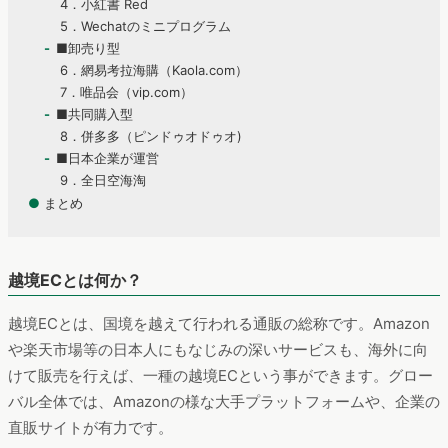
4．小紅書 Red
5．Wechatのミニプログラム
■卸売り型
6．網易考拉海購（Kaola.com）
7．唯品会（vip.com）
■共同購入型
8．併多多（ピンドゥオドゥオ)
■日本企業が運営
9．全日空海淘
●
まとめ
越境ECとは何か？
越境ECとは、国境を越えて行われる通販の総称です。Amazon
や楽天市場等の日本人にもなじみの深いサービスも、海外に向
けて販売を行えば、一種の越境ECという事ができます。グロー
バル全体では、Amazonの様な大手プラットフォームや、企業の
直販サイトが有力です。