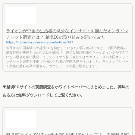
ライオンが中国の生活者の意外なインサイトを掴んだオンライン
チャット調査とは？ 越境ECの取り組みを聞いてみた
https://manamina.valuesccg.com/articles/927
伸長する中国市場への越境ECを伸ばしていきたい国内各社ですが、中国消費者の
購買行動や嗜好をつかむのに手間取り、適切な商品開発やマーケティングができて
いない場合も多い状況。そこでライオン株式会社ではヴァリューズの中国オンライ
ンチャット調査を使用し中国の生活者の実態把握を行いました。ライオンでリサー
チ業務に携わる高木優さん、ヴァリューズの姜に取材します。
▼越境ECサイトの実態調査をホワイトペーパーにまとめました。興味の
ある方は無料ダウンロードしてご覧ください。
越境ECサイトではT-mall(天猫)の利用者がトップ！「中国越境EC