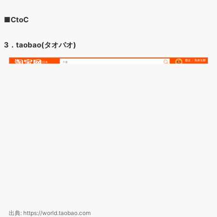
■CtoC
3．taobao(タオバオ)
出典: https://world.taobao.com