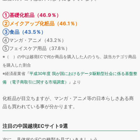
①基礎化粧品（46.9％）
②メイクアップ化粧品（46.1％）
③食品（43.5％）
④マンガ・アニメ（43.2％）
⑤フェイスケア用品（37.8％）
※（ ）の中は越境ECで何か商品を購入した人のうち、該当カテゴリ商品
を購入した割合
※経済産業省『
平成30年度 我が国におけるデータ駆動型社会に係る基盤整
備 （電子商取引に関する市場調査）
』より
化粧品が目立ちますが、マンガ・アニメ等の日本らしさある商
品も買われている事が分かります。
注目の中国越境ECサイト9選
次に、具体的なECの種類を見ていきましょう。