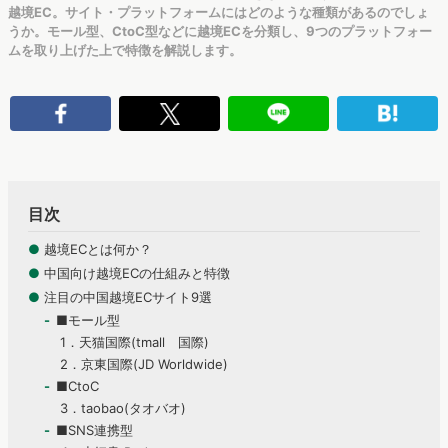
越境EC。サイト・プラットフォームにはどのような種類があるのでしょ
うか。モール型、CtoC型などに越境ECを分類し、9つのプラットフォー
ムを取り上げた上で特徴を解説します。
目次
●
越境ECとは何か？
●
中国向け越境ECの仕組みと特徴
●
注目の中国越境ECサイト9選
■モール型
1．天猫国際(tmall 国際)
2．京東国際(JD Worldwide)
■CtoC
3．taobao(タオバオ)
■SNS連携型