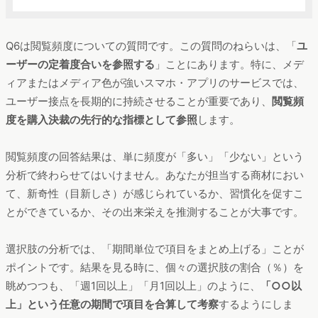
Q6は閲覧頻度についての質問です。この質問のねらいは、「
ユ
ーザーの定着度合いを参照する
」ことにあります。特に、メデ
ィアまたはメディア色が強いスマホ・アプリのサービスでは、
ユーザー接点を長期的に持続させることが重要であり、
閲覧頻
度を購入決裁の先行的な指標として参照
します。
閲覧頻度の回答結果は、単に頻度が「多い」「少ない」という
分析で終わらせてはいけません。あなたが担当する商材におい
て、新奇性（目新しさ）が感じられているか、習慣化を促すこ
とができているか、その出来栄えを推測することが大事です。
選択肢の分析では、「期間単位で項目をまとめ上げる」ことが
ポイントです。結果を見る時に、個々の選択肢の割合（％）を
眺めつつも、「週1回以上」「月1回以上」のように、
「○○以
上」という任意の期間で項目を合算して考察
するようにしま