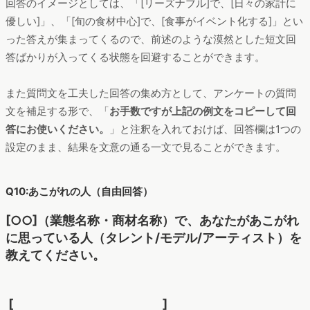
回答のイメージとしては、「[リーズナブル]で、[日々の家計に
優しい]」、「[旬の食材中心]で、[食事がイベント化する]」とい
った答えが集まってくるので、前述のような漠然とした短文回
答ばかりが入ってくる状態を回避することができます。
また質問文を工夫した回答の集め方として、アンケートの質問
文を補足する形で、「
お手数ですが上記の例文をコピーして回
答にお使いください。
」と注釈を入れておけば、回答欄は1つの
設定のまま、結果を文意の通る一文で見ることができます。
Q10:あこがれの人（自由回答）
[○○]（業態名称・商材名称）で、あなたがあこがれ
に思っている人（タレント/モデル/アーティスト）を
教えてください。
[ ]