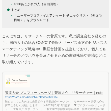
Q10:あこがれの人（自由回答）
●
まとめ
「ユーザープロファイルアンケート チェックリスト（発展項
目編）」をダウンロード
こんにちは、リサーチャーの菅原です。私は調査会社を経たの
ち、国内大手の総合EC企業で物販とサービス両方のビジネスの
マーケティング戦略や中期経営計画を担当しており、個人でも
リサーチのノウハウを普及させるための書籍執筆や寄稿などに
取り組んでいます。
菅原大介 プロフィールページ｜菅原大介｜リサーチャー｜note
https://note.com/diisuket/n/n0cde498ca01e
初めましての方向けの自己紹介＆活動紹介ページです。 リサーチャー 菅原大介を
何卒よろしくお願いします！ （※2021年5月13日更新） ▼ プロフィール リサーチ
ャー 菅原大介 リサーチャー。上智大学文学部新聞学科卒業。新卒で株式会社学