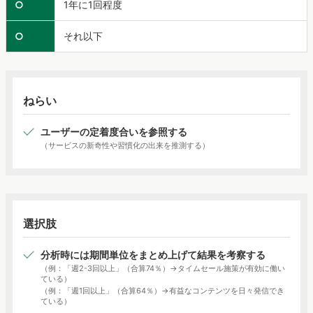
○
1年に1回程度
○
それ以下
ねらい
ユーザーの定着度合いを参照する
（サービスの新奇性や習慣化の出来を推測する）
選択肢
分析時には期間単位をまとめ上げて結果を考察する
（例：「週2-3回以上」（合算74％）→タイムセール施策が有効に働い
ている）
（例：「週1回以上」（合算64％）→有益なコンテンツを日々発信でき
ている）