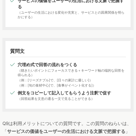
サービスの価値をユーザーの生活における文脈で把握す
る
（ユーザーの生活における変化や充実と、サービスとの因果関係を明ら
かにする）
質問文
穴埋め式で回答の流れをつくる
（聴きたいポイントにフォーカスできる＋キーワード軸の端的な回答を
得られる）
（例：[リーズナブル]で、[日々の家計に優しい]）
（例：[旬の食材中心]で、[食事がイベント化する]）
例文をコピーして記入してもらうよう注釈で促す
（回答結果を文意の通る一文で見ることができる）
Q9は利用メリットについての質問です。この質問のねらいは、
「
サービスの価値をユーザーの生活における文脈で把握する
」