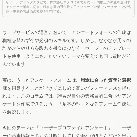
研ホールディングスを経て、株式会社マクロミルで月次500問以上の調査を運用す
るリサーチ業務に従事。現在は国内通信最大手のグループ企業でマーケティング戦
略・中期経営計画の立案を担当する。
ウェブサービスの運営において、アンケートフォームの作成は
職種を問わず今や必須のスキルです。しかし、なかなか周りの
誰かからやり方を教わる機会は少なく、ウェブ上のテンプレー
トを使用しようにも、たいていテーマを変えても同じ質問が並
んでいます。
実はこうしたアンケートフォームは、
用途に合った質問と選択
肢
を用意することができてはじめて高いパフォーマンスを得ら
れます。このコラムでは、誰もが自分の業務目的に合ったアン
ケートを作成できるよう、「基本の型」となるフォーム作成法
を解説します。
今回のテーマは「ユーザープロファイルアンケート」。ユーザ
ーの基本情報そのものは既にお持ちの会社がほとんどだと思い