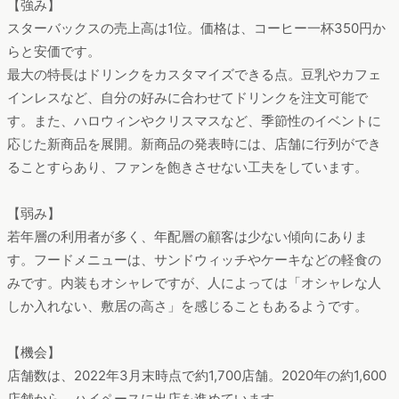
【強み】
スターバックスの売上高は1位。価格は、コーヒー一杯350円か
らと安価です。
最大の特長はドリンクをカスタマイズできる点。豆乳やカフェ
インレスなど、自分の好みに合わせてドリンクを注文可能で
す。また、ハロウィンやクリスマスなど、季節性のイベントに
応じた新商品を展開。新商品の発表時には、店舗に行列ができ
ることすらあり、ファンを飽きさせない工夫をしています。
【弱み】
若年層の利用者が多く、年配層の顧客は少ない傾向にありま
す。フードメニューは、サンドウィッチやケーキなどの軽食の
みです。内装もオシャレですが、人によっては「オシャレな人
しか入れない、敷居の高さ」を感じることもあるようです。
【機会】
店舗数は、2022年3月末時点で約1,700店舗。2020年の約1,600
店舗から、ハイペースに出店を進めています。