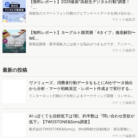
か、また、要因を理解した上で、成果に確実につながるコンテンツを
【無料レポート】2026最新"高校生デジタル行動"調査！
制作するにはどうするべきなのでしょうか。本レポートはこのような
「...
疑問をお抱えのSEO・Webマーケティングご担当者様におすすめの内
高校生のスマートフォン行動ログとアンケートデータを掛け合わせ、
容となっています。※本レポートは記事のフォームから無料でダウン
最新の若年層（高校生）におけるデジタル行動実態やSNSの利用傾向
マナミナ編集部
ロードできます。
に関する分析をおこないました。iPhone3GSの登場から十数年が経
ち、スマートフォンを取り巻く環境が成熟するなか、新興SNSの台頭
【無料レポート】ヨーグルト購買層「4タイプ」徹底解剖〜
により高校生のデジタルライフスタイルは新たな変化を見せていま
WE...
す。※資料は記事内の入力フォームより、ダウンロードいただけま
新商品開発・新市場参入には色々な悩みがつきものです。アンケート
す。
調査を実施しても、購買実態が不透明、新商品の受容性も判断しきれ
マナミナ編集部
ないなど、詰めきれない問題もあるかと思います。そこで本レポート
で提案するのが、「WEB行動・意識・購買の3視点」を活用し、どの
ようにして市場理解をしていけるのか、現状の既発商品のセグメント
最新の投稿
で相性の良いターゲットはどこかを明らかにするという調査手法で
す。新商品開発関連担当者様・マーケティング担当者様向け必見のレ
ヴァリューズ、消費者行動データをもとにAIがデータ抽出
ポートとなっています。※本レポートは記事のフォームから無料でダ
から分析・マーケ戦略策定・レポート作成まで実行する
ウンロードできます。
「Dockpit AIエージェント」を提供開始
インターネット行動ログ分析によるマーケティング調査・コンサルテ
ィングサービスを提供する株式会社ヴァリューズは、国内最大規模
マナミナ編集部
250万人のWeb行動ログデータを基盤としたマーケティングリサーチ
エンジン「Dockpit（ドックピット）」の新機能として、AIが市場分
AIっぽくても信頼低下は1割、約半数は『問い合わせ意欲が
析から仮説構築、レポート作成までを自律的にサポートする
低下』【TWOSTONE&Sons調査】
「Dockpit AIエージェント」の提供を開始いたしました。
株式会社TWOSTONE&Sonsは、BtoB商材の比較検討・発注業務に携
わる担当者を対象に、コンテンツのAIっぽさに関する意識調査を実施
マナミナ編集部