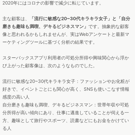
2020年にはコロナの影響で減少に転じています。
主な顧客は、
「流行に敏感な20~30代キラキラ女子」と「自分
磨きも趣味も満喫、デキるビジネスマン」
です。抽象的な顧客
像と思われるかもしれませんが、実はWebアンケートと最新マ
ーケティングツールに基づく分析の結果です。
スターバックスアプリ利用者の可処分所得や興味関心から浮か
び上がった顧客像は、次のようなものでした。
流行に敏感な20~30代キラキラ女子：ファッションやお化粧が
好きで、イベントごとにも関心が高く、SNSも使いこなす情報
感度の高い人
自分磨きも趣味も満喫、デキるビジネスマン：世帯年収や可処
分所得が高い傾向にあり、仕事に邁進していることが伺える一
方、趣味として旅行やスポーツ、読書などにもお金をかけてい
る人