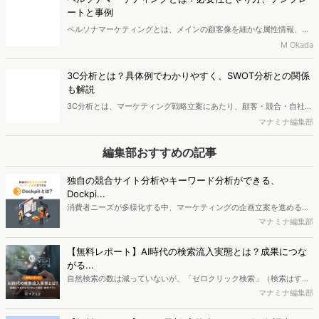
を理解しやすく、またチームで顧客の状況・状態に応じた最適なアプ
ートと事例
ローチができるようになります。’ 本記事では、カスタマージャーニー
ペルソナマーケティングとは、メインの顧客像を細かな属性情報、ラ
マップの基本や作成方法、活用事例について解説します。 また、マー
イフスタイルなどの要素まで設定するものです。ペルソナの情報をマ
M Okada
ケティングの思考面の補助・効率化につながるAI「ChatGPT」を活用
ーケティングに反映させることで、顧客から喜ばれる商品・サービス
したカスタマージャーニーマップの作成方法について解説します。
の機能や、販売促進や流通を実現できます。本記事では、ペルソナマ
「マーケティングが頭打ちになっている」「想定していた顧客の
3C分析とは？具体例でわかりやすく、SWOT分析との関係
ーケティングの概要や具体的なやり方、事例、注意点について解説し
も解説
ます。
3C分析とは、マーケティング戦略立案にあたり、顧客・競合・自社の
3つの要素から分析する手法です。顧客のニーズや市場のトレンド、
マナミナ編集部
競合の強み・弱みなどを踏まえた、効果的な戦略を打ち出せるように
なります。 本記事では、3C分析の具体例（マッチングアプリ）とや
編集部おすすめの記事
り方、目的、注意点を解説します。「3C分析をわかりやすく理解した
い」、「SWOT分析との関係性を知りたい」方は最後までお読みくだ
独自の競合サイト分析やキーワード分析ができる、
さい。
Dockpi...
消費者ニーズが多様化する中、マーケティングの企画立案を進める上
で、競合分析や消費者分析の重要性がより高まっています。Web行動
マナミナ編集部
ログ分析ツール「Dockpit（ドックピット）」では、消費者Web行動
データを活用し、Web上の消費者行動を起点とした競合サイト分析や
【無料レポート】AI時代の検索流入実態とは？成果につな
消費者分析が可能です。今回はDockpitならではの利便性の高い機能
がる...
や活用方法を解説します。
自然検索の数は減っていないが、「ゼロクリック検索」（検索はする
がページには流入しない）の割合が増加しているのが、AI時代の検索
マナミナ編集部
流入の現状と言われています。では、その要因はどのようなことなの