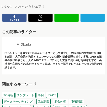
いいね！と思ったらシェア！
この記事のライター
M Okada
ITベンチャーを経て2015年からライターとして独立し、2023年に株式会社SHIKI
を創業。大手企業が発信するコンテンツの企画や制作管理を担う。多岐にわたる業
界の制作経験から、見込み客のステージに応じた文脈の使い分けを得意とする。会
社員や主婦など92名のライターを育成。ライター採用やレギュレーション制作の実
績もあり。
関連するキーワード
3C分析
テンプレート
事例
SWOT
データマーケティング
競合調査
競合分析
市場調査