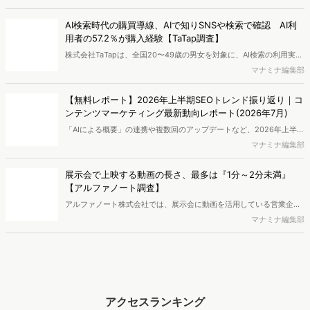
し、結果を公開しました。
AI検索時代の購買導線、AIで知りSNSや検索で確認 AI利
用者の57.2％が購入経験【TaTap調査】
株式会社TaTapは、全国20〜49歳の男女を対象に、AI検索の利用実態
と、AIで知った商品をどこで確かめているかを調査し、結果を公開し
マナミナ編集部
ました。
【無料レポート】2026年上半期SEOトレンド振り返り｜コ
ンテンツマーケティング最新動向レポート(2026年7月)
「AIによる概要」の連携や複数回のアップデートなど、2026年上半期
のSEO領域には変化がありました。また生成AI利用は約1.6倍に伸長
マナミナ編集部
し、最多のChatGPTを追う形でGeminiも15.1%へ拡大するなど、ユー
ザーの選択肢の多様化が進んでいます。WebマーケターやSEO担当者
展示会で上映する動画の長さ、最多は『1分～2分未満』
必見の2026年上半期概要です。※本レポートは記事のフォームから無
【アルファノート調査】
料でDLできます。また、レポートをDLしていただいた方には特典も
アルファノート株式会社では、展示会に動画を活用している営業企
ご用意しております。
画・マーケティング担当者を対象に、展示会における動画活用の実態
マナミナ編集部
調査を実施し、結果を公開しました。
アクセスランキング