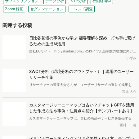
サブスクリプション
データ分析
STP分析
行動経済学
Zoom 録画
セグメンテーション
トレンド調査
関連する投稿
日比谷花壇の事例から学ぶ 顧客理解を深め、打ち手に繋げ
るための生成AI活用
自社ECサイト「hibiyakadan.com」のロイヤル顧客数の増加に向け
て、株式会社日比谷花壇はヴァリューズと共に顧客理解のためのアン
いずみ
ケート調査を実施。「母の日」などの一時的な売上増加に留まらな
い、継続的な購入につながる要因を明らかにしました。「調査を実施
SWOT分析（環境分析のアウトプット）｜現場のユーザー
して終わり」ではなく、成果につながる施策に落とし込むために重要
リサーチ全集
なこととは？同社の横山氏にうかがいました。
リサーチャーの菅原大介さんが、ユーザーリサーチの運営で成果を上
げるアウトプットについて解説する「現場のユーザーリサーチ全
菅原 大介
集」。今回は、「SWOT分析」（環境分析のアウトプット）について
寄稿いただきました。
カスタマージャーニーマップは古い？チャットGPTを活用
した作成方法や事例・注意点を紹介【テンプレートあり】
カスタマージャーニーマップは、自社の商品やサービスを販売する
際、顧客の行動を可視化・分析を行える有効なツールです。 しかし
西村 一葵
「作成方法や活用方法がわからない」とお悩みの方も多いでしょう。
カスタマージャーニーマップを作成できるようになれば、顧客の行動
ペルソナマーケティングとは？必要性とやり方、テンプレ