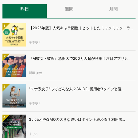
昨日
週間
月間
1
【2025年版】人気キャラ図鑑｜ヒットしたミャクミャク・ラ...
平本寧々
2
『AI彼女・彼氏』急拡大で200万人超が利用！注目アプリ5...
新藤 英俊
3
"スナ系女子"ってどんな人？SNIDEL愛用者3タイプと選...
平本寧々
4
SuicaとPASMOの大きな違いはポイント経済圏？利用者...
まりん