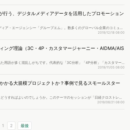
pMが行う、デジタルメディアデータを活用したプロモーション
のメディア・エージェンシー「グループエム」。数多くのグローバル企業のコミュニ
stagramやYouTubeといった巨大プラットフォームだけでなく、月数十万UU
2019/12/18 08:00
ディアプランニングを行っているといいます。活用しているのは国内主要サイト
「eMark+（イーマークプラス）」。これらのデジタルメディアデータを使って
か、グループエムのマネージャー・植村輝（うえむら・ひかる）さんにマナミナ
ング理論（3C・4P・カスタマージャーニー・AIDMA/AIS
た用語が多く混乱しがちです。代表的な「3C分析」「4P分析」「カスタマー
「パーセプションフロー」について用語の定義と役立つ場面について説明します。
2019/11/05 08:00
かかる大規模プロジェクトか？事例で見るスモールスター
はどうすればよいのでしょうか。このテーマのセッションが「日経クロストレン
ポイントは「スモールスタート」。大和リゾート株式会社のデータマーケティングの
2019/08/21 08:00
1
2
最後