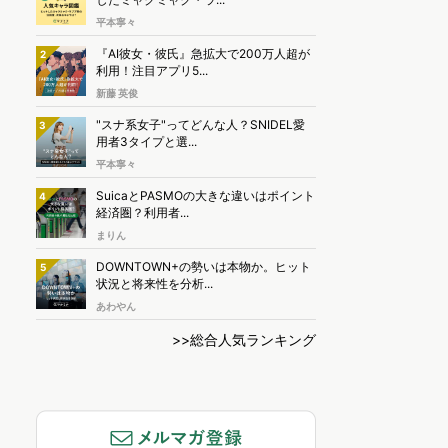
平本寧々
『AI彼女・彼氏』急拡大で200万人超が
2
利用！注目アプリ5...
新藤 英俊
"スナ系女子"ってどんな人？SNIDEL愛
3
用者3タイプと選...
平本寧々
SuicaとPASMOの大きな違いはポイント
4
経済圏？利用者...
まりん
DOWNTOWN+の勢いは本物か。ヒット
5
状況と将来性を分析...
あわやん
>>総合人気ランキング