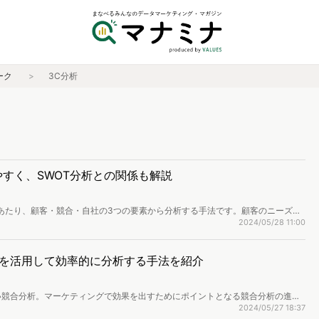
ーク
3C分析
やすく、SWOT分析との関係も解説
あたり、顧客・競合・自社の3つの要素から分析する手法です。顧客のニーズや
、効果的な戦略を打ち出せるようになります。 本記事では、3C分析
2024/05/28 11:00
目的、注意点を解説します。「3C分析をわかりやすく理解したい」、「SWOT
でお読みください。
を活用して効率的に分析する手法を紹介
い競合分析。マーケティングで効果を出すためにポイントとなる競合分析の進め
ークやツール・テンプレート、競合分析のまとめ方や活用方法を解説します。
2024/05/27 18:37