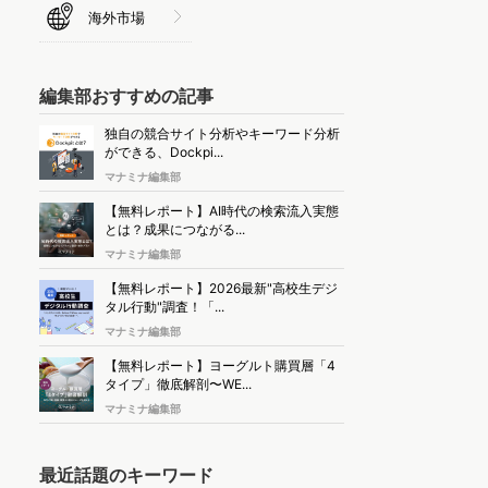
海外市場
編集部おすすめの記事
独自の競合サイト分析やキーワード分析
ができる、Dockpi...
マナミナ編集部
【無料レポート】AI時代の検索流入実態
とは？成果につながる...
マナミナ編集部
【無料レポート】2026最新"高校生デジ
タル行動"調査！「...
マナミナ編集部
【無料レポート】ヨーグルト購買層「4
タイプ」徹底解剖〜WE...
マナミナ編集部
最近話題のキーワード