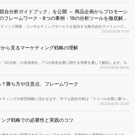
競合分析ガイドブック」を公開 ～ 商品企画からプロモーシ
つのフレームワーク・8つの事例・19の分析ツールを徹底解説
ケティング調査・コンサルティングサービスを提供する株式会社ヴァリューズ
ディア「マナミナ」にて公開した記事から厳選し、知っておきたい6つのマーケテ
2024/04/19 11:00
9の分析ツールを収録した「競合分析ガイドブック」を公開しました。
分析から見るマーケティング戦略の理解
「3C分析」の具体例を、7つの有名企業に関する考察を通して解説します。3C
petitor）、市場・顧客（Customer）の3つの視点からビジネス環境を理解し、
2023/08/09 08:00
する手法です。具体的な企業例としては、ニトリ、スターバックス、マクドナル
、それぞれの3C分析の進め方を紹介します。
る？勝ち方や注意点、フレームワーク
ケティングや経営戦略に活かせます。中でも競合分析は「ライバル企業に勝つた
化した商品・サービスとは何か」を考える上で重要です。本記事では、3C分析
2023/06/30 23:00
有名企業の事例を紹介していきます。
ィング戦略での必要性と実践のコツ
を練るために利用できるフレームワークです。多角的かつ客観的にビジネスを分