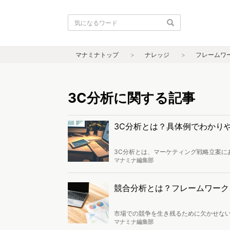
マナミナトップ
ナレッジ
フレームワ
3C分析に関する記事
3C分析とは？具体例でわかり
3C分析とは、マーケティング戦略立案に
市場のトレンド、競合の強み・弱みなどを踏まえた
マナミナ編集部
の具体例（マッチングアプリ）とやり方、
分析との関係性を知りたい」方は最後ま
競合分析とは？フレームワーク
市場での競争を生き残るために欠かせな
方や、効率的な分析に役立つフレームワ
マナミナ編集部