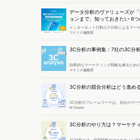
データ分析のヴァリューズが「
ョンまで、知っておきたい 6
～
インターネット行動ログ分析によるマー
は、運営するデータマーケティング・メ
マナミナ編集部
ィング・フレームワーク、8つの事例、1
3C分析の事例集：7社の3C
効果的なマーケティング戦略を練るための
分析は、自社（Company）、競合（Com
マナミナ編集部
その分析結果をもとに差別化戦略を構築
ド、任天堂、星野リゾートなどを取り上げ
3C分析の競合分析はどう進め
3C分析のフレームワークは、自社のマー
めにはどうしたらいいか？」「他社と差別
M Okada
の競合分析に特化し、具体的な進め方や
3C分析のやり方は？マーケテ
3C分析とは、経営戦略やマーケティング