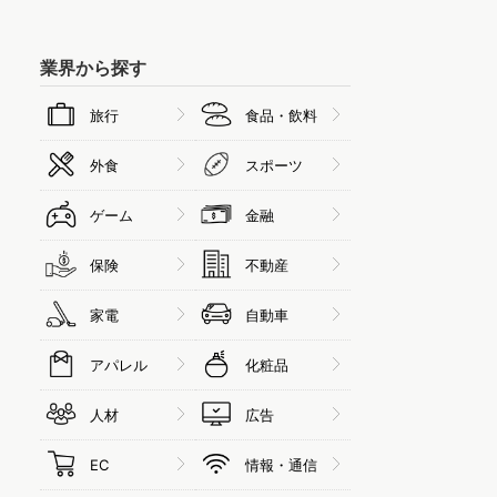
業界から探す
旅行
食品・飲料
外食
スポーツ
ゲーム
金融
保険
不動産
家電
自動車
アパレル
化粧品
人材
広告
EC
情報・通信