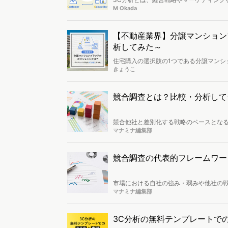
析できます。本記事では、3C分析のやり
M Okada
【不動産業界】分譲マンション
析してみた～
住宅購入の選択肢の1つである分譲マンシ
産・東急不動産・野村不動産・三菱地所レ
きょうこ
ーザーや集客施策の特徴を調査しました
のでしょうか。
競合調査とは？比較・分析して
競合他社と差別化する戦略のベースとな
略などを把握する必要があります。この
マナミナ編集部
ムワークなどについてご紹介します。
競合調査の代表的フレームワー
市場における自社の強み・弱みや他社の
るフレームワークは、3C分析・SWOT分
マナミナ編集部
析・4P分析の6つです。本稿では、各フ
3C分析の無料テンプレートで