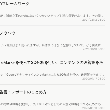
ー資料は無料でダウンロードできます。記事末尾のフォームよりお申し込みくだ
のフレームワーク
戦略。戦略立案のためにはいくつかのステップを踏む必要があります。その際に
ます。ここではブランド戦略立案に便利なフレームワーク「3C分析」「SWOT
2021/02/12 08:00
ノウハウ
という言葉はよく使われますが、具体的にはなにを意味していて、どう実践すれ
略の立案方法や商品やサービス、企業のブランディング事例をもとにご紹介しま
2020/11/18 08:00
eMark+を使って3C分析を行い、コンテンツの改善策を考
でGoogleアナリティクスとeMark+による3C分析を行い、改善策を考えてみ
データアナリスト・今井さんに協力してもらいました。マナミナの課題は回遊率
2020/07/17 08:00
説立案のプロセスを公開します。
告書・レポートのまとめ方
社の特徴や戦略を把握し、売上向上対策としての差別化戦略を立てるために必要
合調査を進めればよいのか、順を追って解説します。
2020/05/11 08:00