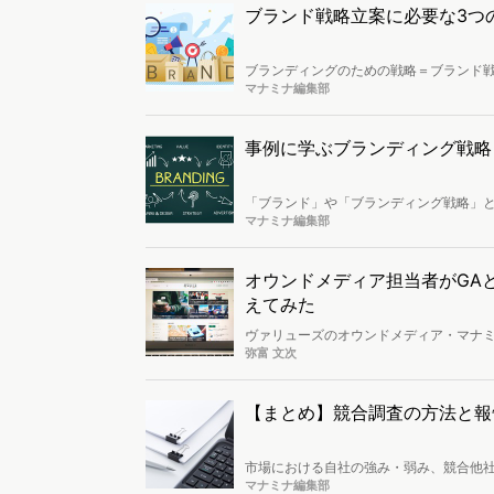
の方法を解説しました。※詳細なセミナ
ブランド戦略立案に必要な3つ
さい。
ブランディングのための戦略＝ブランド
フレームワークを利用すると効率が上がり
マナミナ編集部
分析」「PEST分析」をご紹介します。
事例に学ぶブランディング戦略
「ブランド」や「ブランディング戦略」
ばよいのでしょうか。ブランディング戦
マナミナ編集部
す。
オウンドメディア担当者がGAと
えてみた
ヴァリューズのオウンドメディア・マナミナ
た話です。データ分析はヴァリューズの
弥富 文次
のアップ…。データ分析による考察→仮
【まとめ】競合調査の方法と報
市場における自社の強み・弱み、競合他
な「競合調査」。具体的にどのように競
マナミナ編集部