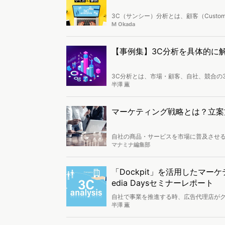
3C（サンシー）分析とは、顧客（Custome
ークです。テンプレートで3C分析を簡単
M Okada
事では、3C分析のテンプレートを用いた
ため、3C分析を実践したい方は最後まで
【事例集】3C分析を具体的に
3C分析とは、市場・顧客、自社、競合の
かし、「具体的に分析をイメージできない」
半澤 薫
では、3C分析の目的やメリット、具体的
析にお困りの方は、最後までお読みくだ
マーケティング戦略とは？立案
自社の商品・サービスを市場に普及させ
案に使われる3C分析・STP分析・4P
マナミナ編集部
す。
「Dockpit」を活用したマー
edia Daysセミナーレポート
自社で事業を推進する時、広告代理店がク
着手しようとすると、市場や顧客の分析
半澤 薫
な作業が伴うなど、思いがけず時間と労力が
Days」では、1つのツールで3C分析を実