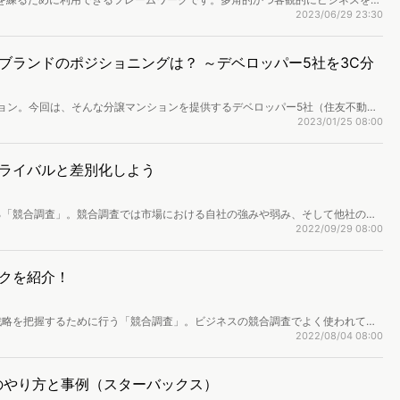
方を中心に、スターバックスの事例や他のフレームワークを交えて解説します。
2023/06/29 23:30
ブランドのポジショニングは？ ～デベロッパー5社を3C分
ョン。今回は、そんな分譲マンションを提供するデベロッパー5社（住友不動
ジデンス・三井不動産レジデンシャル）について3C分析を行い、各社のコアユ
2023/01/25 08:00
。住宅購入という大きな決断を支える各社デベロッパーには、どんな特徴がある
ライバルと差別化しよう
る「競合調査」。競合調査では市場における自社の強みや弱み、そして他社の戦
記事では競合調査の基本や進め方、そして競合調査の準備・実行に使えるフレー
2022/09/29 08:00
クを紹介！
戦略を把握するために行う「競合調査」。ビジネスの競合調査でよく使われてい
析・ファイブフォース分析（5フォース分析）・PEST分析・バリューチェーン分
2022/08/04 08:00
レームワークの概要と分析方法、使い分けをご紹介します。
のやり方と事例（スターバックス）