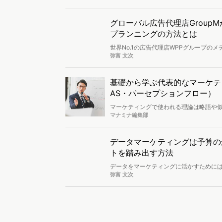
グローバル広告代理店Grou
プランニングの方法とは
世界No.1の広告代理店WPPグループ
ケーション戦略と施策を手がける同社は、In
弥富 文次
規模のニッチメディアも含めた緻密なメ
のユーザー数や属性の分析ができるツール
どのようにプランニングを行っているの
基礎から学ぶ代表的なマーケティ
編集部が取材しました。
AS・パーセプションフロー）
マーケティングで使われる理論は略語や似
ジャーニー」「AIDMA / AISAS」
マナミナ編集部
データマーケティングは予算の
トを踏み出す方法
データをマーケティングに活かすために
ドFORUM 2019」で行われました。
弥富 文次
プロジェクト事例が語られます。