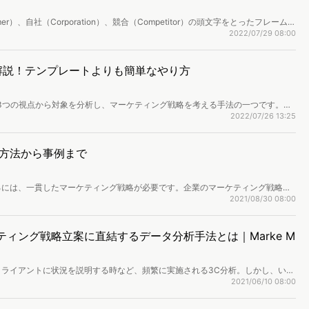
r）、自社（Corporation）、競合（Competitor）の頭文字をとったフレームワ
に進めたい、事例から3C分析を学んでみたい、という方もいるでしょう。本記
2022/07/29 08:00
やり方や事例、注意点を解説します。テンプレートは無料でダウンロードできる
お読みください。
解説！テンプレートよりも簡単なやり方
3つの視点から対象を分析し、マーケティング戦略を考える手法の一つです。し
、「テンプレートで上手く進められない」方もいるかもしれません。 本記事
2022/07/26 13:25
な事例集、テンプレートより簡単なやり方を解説します。とくにWebサイトの分
さい。
方法から事例まで
るには、一貫したマーケティング戦略が必要です。企業のマーケティング戦略立
分析などのフレームワークや、有名企業のマーケティング戦略事例をご紹介しま
2021/08/30 08:00
ケティング戦略立案に直結するデータ分析手法とは｜Marke M
ライアントに状況を説明する時など、頻繁に実施される3C分析。しかし、いざ
ツール、競合や自社の分析ツールをそれぞれ閲覧しながらデータをまとめる煩雑
2021/06/10 08:00
かかってしまうのが実情です。そこで、5月25日に行われた「Marke Media
施できる「Dockpit」の有効な活用方法をご紹介。効率が良くスマートな3C分析