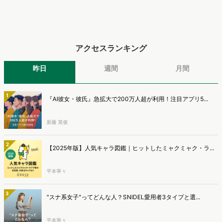
アクセスランキング
昨日
週間
月間
1
『AI彼女・彼氏』急拡大で200万人超が利用！注目アプリ5...
新藤 英俊
2
【2025年版】人気キャラ図鑑｜ヒットしたミャクミャク・ラ...
平本寧々
3
"スナ系女子"ってどんな人？SNIDEL愛用者3タイプと選...
平本寧々