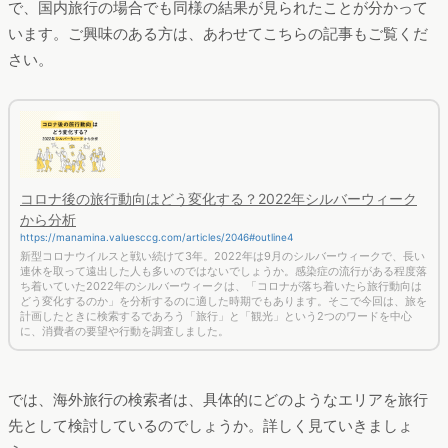
で、国内旅行の場合でも同様の結果が見られたことが分かって
います。ご興味のある方は、あわせてこちらの記事もご覧くだ
さい。
コロナ後の旅行動向はどう変化する？2022年シルバーウィーク
から分析
https://manamina.valuesccg.com/articles/2046#outline4
新型コロナウイルスと戦い続けて3年。2022年は9月のシルバーウィークで、長い
連休を取って遠出した人も多いのではないでしょうか。感染症の流行がある程度落
ち着いていた2022年のシルバーウィークは、「コロナが落ち着いたら旅行動向は
どう変化するのか」を分析するのに適した時期でもあります。そこで今回は、旅を
計画したときに検索するであろう「旅行」と「観光」という2つのワードを中心
に、消費者の要望や行動を調査しました。
では、海外旅行の検索者は、具体的にどのようなエリアを旅行
先として検討しているのでしょうか。詳しく見ていきましょ