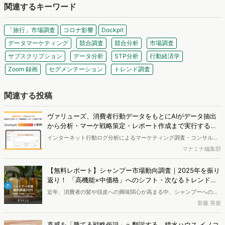
関連するキーワード
「旅行」市場調査
コロナ影響
Dockpit
データマーケティング
競合調査
競合分析
市場調査
サブスクリプション
データ分析
STP分析
行動経済学
Zoom 録画
セグメンテーション
トレンド調査
関連する投稿
ヴァリューズ、消費者行動データをもとにAIがデータ抽出
から分析・マーケ戦略策定・レポート作成まで実行する
「Dockpit AIエージェント」を提供開始
インターネット行動ログ分析によるマーケティング調査・コンサルテ
ィングサービスを提供する株式会社ヴァリューズは、国内最大規模
マナミナ編集部
250万人のWeb行動ログデータを基盤としたマーケティングリサーチ
エンジン「Dockpit（ドックピット）」の新機能として、AIが市場分
【無料レポート】シャンプー市場動向調査｜2025年を振り
析から仮説構築、レポート作成までを自律的にサポートする
返り！ 「高機能×中価格」へのシフト・次なるトレンドの
「Dockpit AIエージェント」の提供を開始いたしました。
兆し
近年、消費者の髪や頭皮への興味関心が高まる中、シャンプーへの支
出額は増加傾向にあります。本レポートでは、独自のWeb行動ログデ
新藤 英俊
ータをもとに2025年のシャンプー市場を分析しました。その結果、
検討段階において、高い外部評価（口コミやベストコスメ受賞など）
直感を「勝てる戦略仮説」へ翻訳する。積水ハウス イノコ