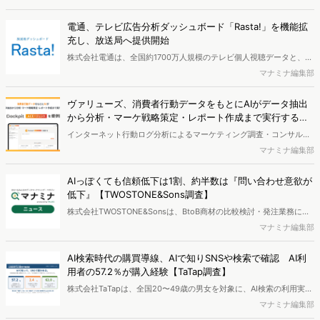
た8つのショッパークラスターを特定しました。これにより購買時点
における生活者の意識や行動背景の把握が可能となり、リテールプロ
電通、テレビ広告分析ダッシュボード「Rasta!」を機能拡
モーションにおけるプランニングの高速化と高精度化を実現できると
充し、放送局へ提供開始
いいます。
株式会社電通は、全国約1700万人規模のテレビ個人視聴データと、独
自の大規模生活者意識調査データを掛け合わせて、テレビ広告のデー
マナミナ編集部
タ集計や広告効果の分析ができるダッシュボード「Rasta!
（Resourceful Analysis System of TV Audience：ラスタ）」の機能
ヴァリューズ、消費者行動データをもとにAIがデータ抽出
を拡充し、放送局への提供を開始したことを発表しました。
から分析・マーケ戦略策定・レポート作成まで実行する
「Dockpit AIエージェント」を提供開始
インターネット行動ログ分析によるマーケティング調査・コンサルテ
ィングサービスを提供する株式会社ヴァリューズは、国内最大規模
マナミナ編集部
250万人のWeb行動ログデータを基盤としたマーケティングリサーチ
エンジン「Dockpit（ドックピット）」の新機能として、AIが市場分
AIっぽくても信頼低下は1割、約半数は『問い合わせ意欲が
析から仮説構築、レポート作成までを自律的にサポートする
低下』【TWOSTONE&Sons調査】
「Dockpit AIエージェント」の提供を開始いたしました。
株式会社TWOSTONE&Sonsは、BtoB商材の比較検討・発注業務に携
わる担当者を対象に、コンテンツのAIっぽさに関する意識調査を実施
マナミナ編集部
し、結果を公開しました。
AI検索時代の購買導線、AIで知りSNSや検索で確認 AI利
用者の57.2％が購入経験【TaTap調査】
株式会社TaTapは、全国20〜49歳の男女を対象に、AI検索の利用実態
と、AIで知った商品をどこで確かめているかを調査し、結果を公開し
マナミナ編集部
ました。