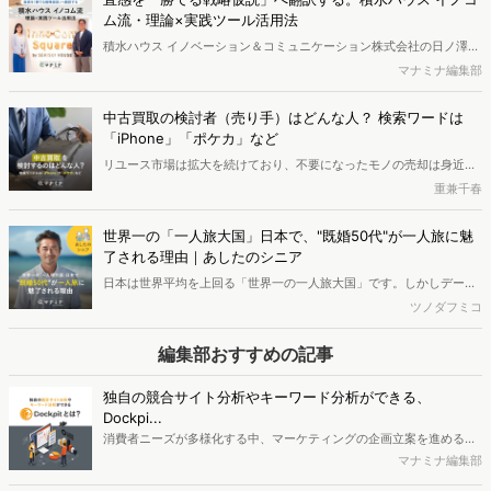
と優れた機能性を両立した「中価格帯の新興ブランド」へ支持がシフ
ム流・理論×実践ツール活用法
トしている実態が明らかとなりました。また、長年の実績とステータ
積水ハウス イノベーション＆コミュニケーション株式会社の日ノ澤恵
スを誇る高価格帯ブランドも根強い支持を集めています。さらに次な
莉氏と株式会社ヴァリューズ取締役副社長・後藤賢治が対談。日ノ澤
マナミナ編集部
るトレンドとして、香りの変化や、タイパ・衛生面に優れる「吊り下
氏が提唱する5Sフレームワークとその実践について語り合いました。
げパウチ」の普及の兆しについても考察します。
中古買取の検討者（売り手）はどんな人？ 検索ワードは
「iPhone」「ポケカ」など
リユース市場は拡大を続けており、不要になったモノの売却は身近な
選択肢になりつつあります。ではリユース市場における「売り手」は
重兼千春
どのような人なのでしょうか。今回は「買取」検索者の検索キーワー
ドや属性、興味関心を分析し、買取サービスを利用する消費者像を探
世界一の「一人旅大国」日本で、"既婚50代"が一人旅に魅
りました。
了される理由｜あしたのシニア
日本は世界平均を上回る「世界一の一人旅大国」です。しかしデータ
が示す意外な担い手は「既婚の50代」。帰る場所がある彼らは、なぜ
ツノダフミコ
一人旅に魅了されるのでしょうか。そこには「ただ一人になりたい」
わけではなく、自由な時間のなかであえて「待つ人を想う」という既
編集部おすすめの記事
婚者ならではのインサイトが隠されていました。本記事では最新デー
タや市場動向から、シニア層の一人旅のリアルとビジネスチャンスに
独自の競合サイト分析やキーワード分析ができる、
迫ります。
Dockpi...
消費者ニーズが多様化する中、マーケティングの企画立案を進める上
で、競合分析や消費者分析の重要性がより高まっています。Web行動
マナミナ編集部
ログ分析ツール「Dockpit（ドックピット）」では、消費者Web行動