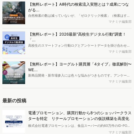
データを活用し、Web上の消費者行動を起点とした競合サイト分析や
【無料レポート】AI時代の検索流入実態とは？成果につな
消費者分析が可能です。今回はDockpitならではの利便性の高い機能
がる...
や活用方法を解説します。
自然検索の数は減っていないが、「ゼロクリック検索」（検索はする
がページには流入しない）の割合が増加しているのが、AI時代の検索
マナミナ編集部
流入の現状と言われています。では、その要因はどのようなことなの
か、また、要因を理解した上で、成果に確実につながるコンテンツを
【無料レポート】2026最新"高校生デジタル行動"調査！
制作するにはどうするべきなのでしょうか。本レポートはこのような
「...
疑問をお抱えのSEO・Webマーケティングご担当者様におすすめの内
高校生のスマートフォン行動ログとアンケートデータを掛け合わせ、
容となっています。※本レポートは記事のフォームから無料でダウン
最新の若年層（高校生）におけるデジタル行動実態やSNSの利用傾向
マナミナ編集部
ロードできます。
に関する分析をおこないました。iPhone3GSの登場から十数年が経
ち、スマートフォンを取り巻く環境が成熟するなか、新興SNSの台頭
【無料レポート】ヨーグルト購買層「4タイプ」徹底解剖〜
により高校生のデジタルライフスタイルは新たな変化を見せていま
WE...
す。※資料は記事内の入力フォームより、ダウンロードいただけま
新商品開発・新市場参入には色々な悩みがつきものです。アンケート
す。
調査を実施しても、購買実態が不透明、新商品の受容性も判断しきれ
マナミナ編集部
ないなど、詰めきれない問題もあるかと思います。そこで本レポート
で提案するのが、「WEB行動・意識・購買の3視点」を活用し、どの
ようにして市場理解をしていけるのか、現状の既発商品のセグメント
最新の投稿
で相性の良いターゲットはどこかを明らかにするという調査手法で
す。新商品開発関連担当者様・マーケティング担当者様向け必見のレ
電通プロモーション、購買行動から8つのショッパークラス
ポートとなっています。※本レポートは記事のフォームから無料でダ
ターを特定 リテールプロモーションの仮説構築を高度化
ウンロードできます。
株式会社電通プロモーションは、食品スーパーの約60万件のID-POS
データと生活者の定性データをAIで分析し、購買行動の特徴に基づい
マナミナ編集部