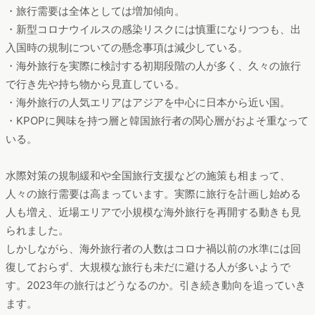
・旅行需要は全体としては増加傾向。
・新型コロナウイルスの感染リスクには慎重になりつつも、出
入国時の規制についての懸念事項は減少している。
・海外旅行を実際に検討する初期段階の人が多く、久々の旅行
で行き先や持ち物から見直している。
・海外旅行の人気エリアはアジアを中心に日本から近い国。
・KPOPに興味を持つ層と韓国旅行者の関心層がおよそ重なって
いる。
水際対策の規制緩和や全国旅行支援などの施策も相まって、
人々の旅行需要は高まっています。実際に旅行を計画し始める
人も増え、近場エリアで小規模な海外旅行を再開する動きも見
られました。
しかしながら、海外旅行者の人数はコロナ禍以前の水準には回
復しておらず、大規模な旅行も未だに避ける人が多いようで
す。2023年の旅行はどうなるのか。引き続き動向を追っていき
ます。