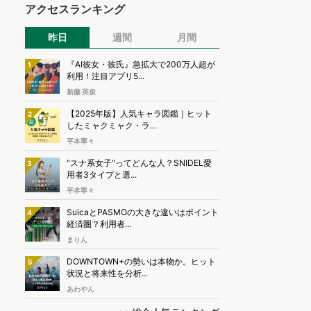
アクセスランキング
昨日
週間
月間
『AI彼女・彼氏』急拡大で200万人超が
1
利用！注目アプリ5...
新藤 英俊
【2025年版】人気キャラ図鑑｜ヒット
2
したミャクミャク・ラ...
平本寧々
"スナ系女子"ってどんな人？SNIDEL愛
3
用者3タイプと選...
平本寧々
SuicaとPASMOの大きな違いはポイント
4
経済圏？利用者...
まりん
DOWNTOWN+の勢いは本物か。ヒット
5
状況と将来性を分析...
あわやん