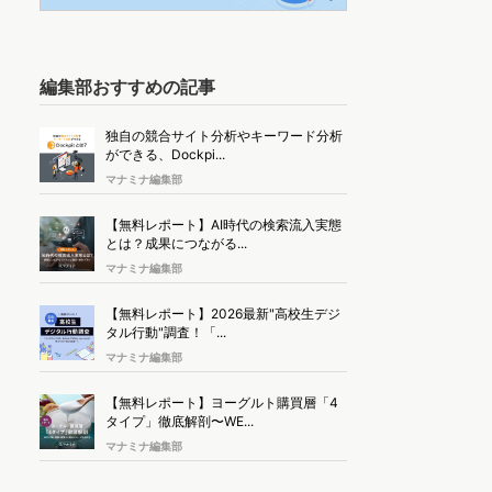
編集部おすすめの記事
独自の競合サイト分析やキーワード分析
ができる、Dockpi...
マナミナ編集部
【無料レポート】AI時代の検索流入実態
とは？成果につながる...
マナミナ編集部
【無料レポート】2026最新"高校生デジ
タル行動"調査！「...
マナミナ編集部
【無料レポート】ヨーグルト購買層「4
タイプ」徹底解剖〜WE...
マナミナ編集部