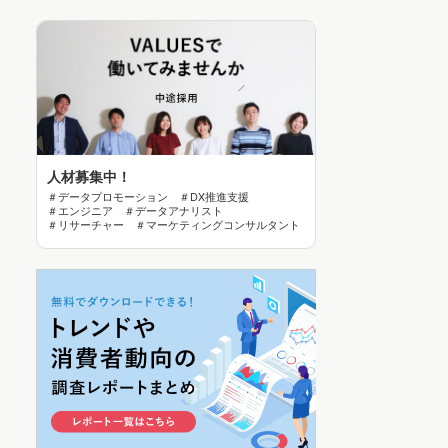
人材募集中！
＃データプロモーション ＃DX推進支援
＃エンジニア ＃データアナリスト
＃リサーチャー ＃マーケティングコンサルタント