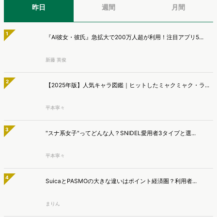
昨日
週間
月間
1
『AI彼女・彼氏』急拡大で200万人超が利用！注目アプリ5...
新藤 英俊
2
【2025年版】人気キャラ図鑑｜ヒットしたミャクミャク・ラ...
平本寧々
3
"スナ系女子"ってどんな人？SNIDEL愛用者3タイプと選...
平本寧々
4
SuicaとPASMOの大きな違いはポイント経済圏？利用者...
まりん