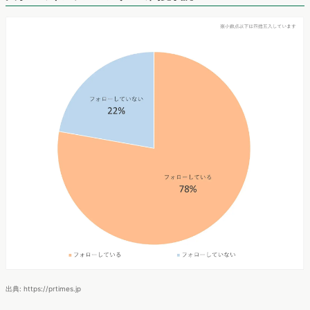
出典: https://prtimes.jp