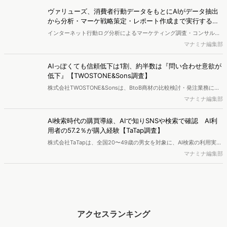
（Resourceful Analysis System of TV Audience：ラスタ）」の機能
ヴァリューズ、消費者行動データをもとにAIがデータ抽出
を拡充し、放送局への提供を開始したことを発表しました。
から分析・マーケ戦略策定・レポート作成まで実行する
「Dockpit AIエージェント」を提供開始
インターネット行動ログ分析によるマーケティング調査・コンサルテ
ィングサービスを提供する株式会社ヴァリューズは、国内最大規模
マナミナ編集部
250万人のWeb行動ログデータを基盤としたマーケティングリサーチ
エンジン「Dockpit（ドックピット）」の新機能として、AIが市場分
AIっぽくても信頼低下は1割、約半数は『問い合わせ意欲が
析から仮説構築、レポート作成までを自律的にサポートする
低下』【TWOSTONE&Sons調査】
「Dockpit AIエージェント」の提供を開始いたしました。
株式会社TWOSTONE&Sonsは、BtoB商材の比較検討・発注業務に携
わる担当者を対象に、コンテンツのAIっぽさに関する意識調査を実施
マナミナ編集部
し、結果を公開しました。
AI検索時代の購買導線、AIで知りSNSや検索で確認 AI利
用者の57.2％が購入経験【TaTap調査】
株式会社TaTapは、全国20〜49歳の男女を対象に、AI検索の利用実態
と、AIで知った商品をどこで確かめているかを調査し、結果を公開し
マナミナ編集部
ました。
アクセスランキング