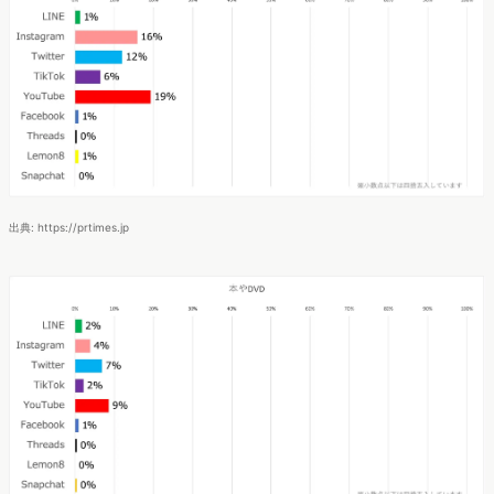
出典: https://prtimes.jp