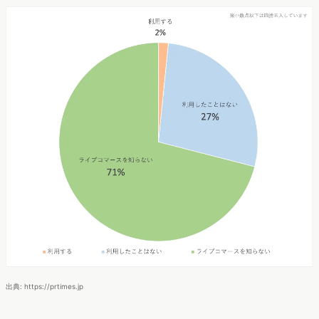
出典: https://prtimes.jp