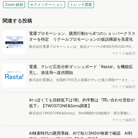
Zoom 録画
セグメンテーション
トレンド調査
関連する投稿
電通プロモーション、購買行動から8つのショッパークラス
ターを特定 リテールプロモーションの仮説構築を高度化
株式会社電通プロモーションは、食品スーパーの約60万件のID-POS
データと生活者の定性データをAIで分析し、購買行動の特徴に基づい
マナミナ編集部
た8つのショッパークラスターを特定しました。これにより購買時点
における生活者の意識や行動背景の把握が可能となり、リテールプロ
電通、テレビ広告分析ダッシュボード「Rasta!」を機能拡
モーションにおけるプランニングの高速化と高精度化を実現できると
充し、放送局へ提供開始
いいます。
株式会社電通は、全国約1700万人規模のテレビ個人視聴データと、独
自の大規模生活者意識調査データを掛け合わせて、テレビ広告のデー
マナミナ編集部
タ集計や広告効果の分析ができるダッシュボード「Rasta!
（Resourceful Analysis System of TV Audience：ラスタ）」の機能
AIっぽくても信頼低下は1割、約半数は『問い合わせ意欲が
を拡充し、放送局への提供を開始したことを発表しました。
低下』【TWOSTONE&Sons調査】
株式会社TWOSTONE&Sonsは、BtoB商材の比較検討・発注業務に携
わる担当者を対象に、コンテンツのAIっぽさに関する意識調査を実施
マナミナ編集部
し、結果を公開しました。
AI検索時代の購買導線、AIで知りSNSや検索で確認 AI利