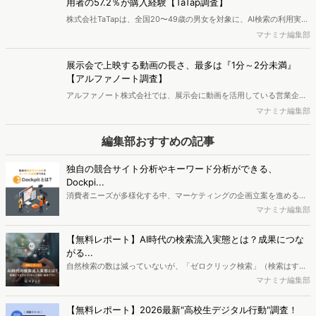
用者の57.2％が購入経験【TaTap調査】
株式会社TaTapは、全国20〜49歳の男女を対象に、AI検索の利用実態
と、AIで知った商品をどこで確かめているかを調査し、結果を公開し
マナミナ編集部
ました。
展示会で上映する動画の長さ、最多は『1分～2分未満』
【アルファノート調査】
アルファノート株式会社では、展示会に動画を活用している営業企
画・マーケティング担当者を対象に、展示会における動画活用の実態
マナミナ編集部
調査を実施し、結果を公開しました。
編集部おすすめの記事
独自の競合サイト分析やキーワード分析ができる、
Dockpi...
消費者ニーズが多様化する中、マーケティングの企画立案を進める上
で、競合分析や消費者分析の重要性がより高まっています。Web行動
マナミナ編集部
ログ分析ツール「Dockpit（ドックピット）」では、消費者Web行動
データを活用し、Web上の消費者行動を起点とした競合サイト分析や
【無料レポート】AI時代の検索流入実態とは？成果につな
消費者分析が可能です。今回はDockpitならではの利便性の高い機能
がる...
や活用方法を解説します。
自然検索の数は減っていないが、「ゼロクリック検索」（検索はする
がページには流入しない）の割合が増加しているのが、AI時代の検索
マナミナ編集部
流入の現状と言われています。では、その要因はどのようなことなの
か、また、要因を理解した上で、成果に確実につながるコンテンツを
【無料レポート】2026最新"高校生デジタル行動"調査！