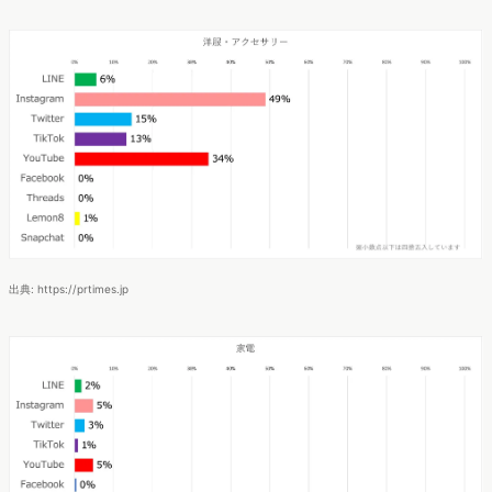
出典: https://prtimes.jp