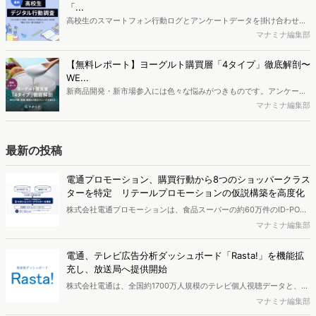
制作するにはどうするべきなのでしょうか。本レポートはこのような
「...
疑問をお抱えのSEO・Webマーケティングご担当者様におすすめの内
高校生のスマートフォン行動ログとアンケートデータを掛け合わせ、
容となっています。※本レポートは記事のフォームから無料でダウン
最新の若年層（高校生）におけるデジタル行動実態やSNSの利用傾向
マナミナ編集部
ロードできます。
に関する分析をおこないました。iPhone3GSの登場から十数年が経
ち、スマートフォンを取り巻く環境が成熟するなか、新興SNSの台頭
【無料レポート】ヨーグルト購買層「4タイプ」徹底解剖〜
により高校生のデジタルライフスタイルは新たな変化を見せていま
WE...
す。※資料は記事内の入力フォームより、ダウンロードいただけま
新商品開発・新市場参入には色々な悩みがつきものです。アンケート
す。
調査を実施しても、購買実態が不透明、新商品の受容性も判断しきれ
マナミナ編集部
ないなど、詰めきれない問題もあるかと思います。そこで本レポート
で提案するのが、「WEB行動・意識・購買の3視点」を活用し、どの
ようにして市場理解をしていけるのか、現状の既発商品のセグメント
最新の投稿
で相性の良いターゲットはどこかを明らかにするという調査手法で
す。新商品開発関連担当者様・マーケティング担当者様向け必見のレ
電通プロモーション、購買行動から8つのショッパークラス
ポートとなっています。※本レポートは記事のフォームから無料でダ
ターを特定 リテールプロモーションの仮説構築を高度化
ウンロードできます。
株式会社電通プロモーションは、食品スーパーの約60万件のID-POS
データと生活者の定性データをAIで分析し、購買行動の特徴に基づい
マナミナ編集部
た8つのショッパークラスターを特定しました。これにより購買時点
における生活者の意識や行動背景の把握が可能となり、リテールプロ
電通、テレビ広告分析ダッシュボード「Rasta!」を機能拡
モーションにおけるプランニングの高速化と高精度化を実現できると
充し、放送局へ提供開始
いいます。
株式会社電通は、全国約1700万人規模のテレビ個人視聴データと、独
自の大規模生活者意識調査データを掛け合わせて、テレビ広告のデー
マナミナ編集部
タ集計や広告効果の分析ができるダッシュボード「Rasta!