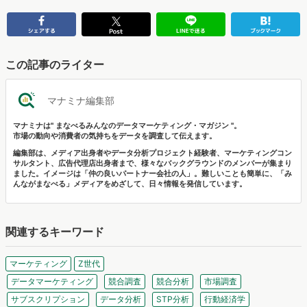
この記事のライター
マナミナ編集部
マナミナは" まなべるみんなのデータマーケティング・マガジン "。
市場の動向や消費者の気持ちをデータを調査して伝えます。
編集部は、メディア出身者やデータ分析プロジェクト経験者、マーケティングコン
サルタント、広告代理店出身者まで、様々なバックグラウンドのメンバーが集まり
ました。イメージは「仲の良いパートナー会社の人」。難しいことも簡単に、「み
んながまなべる」メディアをめざして、日々情報を発信しています。
関連するキーワード
マーケティング
Z世代
データマーケティング
競合調査
競合分析
市場調査
サブスクリプション
データ分析
STP分析
行動経済学