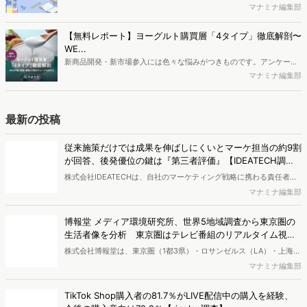
容となっています。※本レポートは記事のフォームから無料でダウン
最新の若年層（高校生）におけるデジタル行動実態やSNSの利用傾向
マナミナ編集部
ロードできます。
に関する分析をおこないました。iPhone3GSの登場から十数年が経
ち、スマートフォンを取り巻く環境が成熟するなか、新興SNSの台頭
【無料レポート】ヨーグルト購買層「4タイプ」徹底解剖〜
により高校生のデジタルライフスタイルは新たな変化を見せていま
WE...
す。※資料は記事内の入力フォームより、ダウンロードいただけま
新商品開発・新市場参入には色々な悩みがつきものです。アンケート
す。
調査を実施しても、購買実態が不透明、新商品の受容性も判断しきれ
マナミナ編集部
ないなど、詰めきれない問題もあるかと思います。そこで本レポート
で提案するのが、「WEB行動・意識・購買の3視点」を活用し、どの
ようにして市場理解をしていけるのか、現状の既発商品のセグメント
最新の投稿
で相性の良いターゲットはどこかを明らかにするという調査手法で
す。新商品開発関連担当者様・マーケティング担当者様向け必見のレ
従来施策だけでは成果を伸ばしにくいとマーケ担当の約9割
ポートとなっています。※本レポートは記事のフォームから無料でダ
が回答、後発優位の鍵は『第三者評価』【IDEATECH調
ウンロードできます。
査】
株式会社IDEATECHは、自社のマーケティング戦略に携わる責任者・
担当者（BtoB／BtoCを問わず、新しい価値・市場の打ち出しや認知
マナミナ編集部
拡大の意思決定に関与する層）を対象に、BtoB企業における新商品・
新サービスの市場浸透と情報発信に関する実態調査を実施し、結果を
博報堂 メディア環境研究所、世界5地域調査から東京圏の
公開しました。
生活者像を分析 東京圏はテレビ番組のリアルタイム視聴
が強く、信用度も高い
株式会社博報堂は、東京圏（1都3県）・ロサンゼルス（LA）・上海・
ロンドン・ドイツ全域の5地域で、各900名・計4,500名（10～50
マナミナ編集部
代）を対象に、メディア接触状況やAI・先進テクノロジーサービスの
利用状況を調査する「グローバル・メディア・テック調査2026」を
TikTok Shop購入者の81.7％がLIVE配信中の購入を経験、
実施し、結果を公開しました。