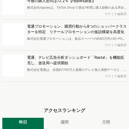
今後の購入意向は72.2％【ripples調査】
株式会社ripplesは、TikTok Shopで過去1年間に購入経験のある男女
を対象とした「TikTok Shop購入者実態調査2026」を実施し、結果を
マナミナ編集部
公開しました。
電通プロモーション、購買行動から8つのショッパークラス
ターを特定 リテールプロモーションの仮説構築を高度化
株式会社電通プロモーションは、食品スーパーの約60万件のID-POS
データと生活者の定性データをAIで分析し、購買行動の特徴に基づい
マナミナ編集部
た8つのショッパークラスターを特定しました。これにより購買時点
における生活者の意識や行動背景の把握が可能となり、リテールプロ
電通、テレビ広告分析ダッシュボード「Rasta!」を機能拡
モーションにおけるプランニングの高速化と高精度化を実現できると
充し、放送局へ提供開始
いいます。
株式会社電通は、全国約1700万人規模のテレビ個人視聴データと、独
自の大規模生活者意識調査データを掛け合わせて、テレビ広告のデー
マナミナ編集部
タ集計や広告効果の分析ができるダッシュボード「Rasta!
（Resourceful Analysis System of TV Audience：ラスタ）」の機能
を拡充し、放送局への提供を開始したことを発表しました。
アクセスランキング
昨日
週間
月間