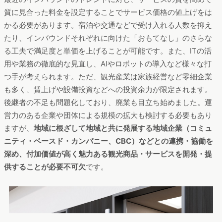
質に見合った料金を設定することでサービス価格の値上げをは
かる必要があります。宿泊や交通などで受け入れる人数を抑え
たり、インバウンドそれぞれに向けた「おもてなし」のさらな
る工夫で満足度と単価を上げることが可能です。また、ITの活
用や業務の徹底的な見直し、AIやロボットの導入など様々な打
つ手が考えられます。ただ、観光産業は家族経営など零細企業
も多く、賃上げや設備投資などへの投資余力が限定されます。
後継者の不足も問題化しており、廃業も目立ち始めました。運
営力のある企業や団体による規模の拡大も検討する必要もあり
ますが、
地域に根ざして地域と共に発展する地域企業（コミュ
ニティ・ベースド・カンパニー、CBC）などとの連携・協働を
深め、付加価値が高く魅力ある観光商品・サービスを開発・提
供することが必要不可欠
です。