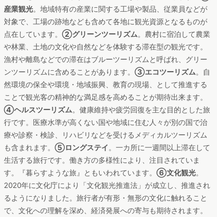
産業観光
。地域特有の産業に関する工場や製品、従業員などが
対象で、工場の跡地なども含めて各地に観光資源となるものが
点在しています。
②グリーンツーリズム
。農村に宿泊して農業
や林業、土地の文化や自然などを体験する滞在型の観光です。
漁村や離島などでの滞在はブルーツーリズムと呼ばれ、グリー
ンツーリズムに含めることがあります。
③エコツーリズム
。自
然環境の保全や環境・地域振興、教育の現場、として推進する
ことで観光客の精神的な満足感を高めることが期待出来ます。
➃ヘルスツーリズム
。健康維持や疲労回復を主な目的とした旅
行です。医療水準が高くない国や地域に住む人々が別の国で治
療や診察・検診、リハビリなどを受けるメディカルツーリズム
も含まれます。
⑤ロングステイ
。一カ所に一週間以上滞在して
生活する旅行です。働き方の多様性により、注目されていま
す。『暮らすような旅』ともいわれています。
⑥文化観光
。
2020年に文化庁により「文化観光推進法」が成立し、推進され
るようになりました。旅行者が有形・無形の文化に触れること
で、文化への理解を深め、経済発展への寄与も期待されます。