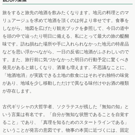
旅をすると旅先の地酒を飲みたくなります。地元の料理とのマ
リュアージュを求めて地酒を頂くのは何より幸せです。食事を
しながら、地図を広げたり観光ブックを参照して、今日の道中
を頭の中で辿ったり明日に備える、私にとって最大の旅の醍醐
味です。訪ね損ねた場所や手に入れられなかった地元の特産品
などを思い浮かべながら、一日の反省に地酒がふさわしいので
す。また、旅行前に気づかなかった明日の行動予定に驚くべき
発見があると嬉しくなり、酒量も増えます。不思議なことに、
「地酒地消」が実践できる土地の飲食にはそれぞれ独特の味覚
があり、地域を少し移動しただけで異なる味付けやお酒の種類
が存在します。
古代ギリシャの大哲学者、ソクラテスが残した『無知の知』と
いう言葉は有名です。「自分が無知な状態であることを自覚す
ること」であり、「真理を知るためのスタートラインである」
ということが発言の意図です。物事の本質に近づくには、固定