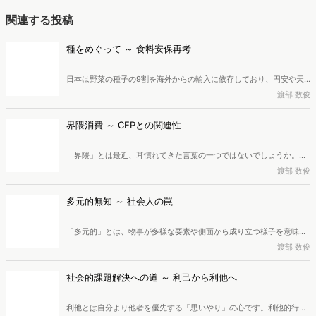
関連する投稿
種をめぐって ～ 食料安保再考
日本は野菜の種子の9割を海外からの輸入に依存しており、円安や天
候不順による種子の調達難は食料安全保障を揺るがす深刻な課題で
渡部 数俊
す。また、F1種の普及による在来種の衰退も問題のひとつとなってい
ます。この危機に対し、急がれる対策とは何か。広告・マーケティン
界隈消費 ～ CEPとの関連性
グ業界に40年近く従事し、現在は株式会社創造開発研究所所長、一般
社団法人マーケティング共創協会理事・研究フェローを務めている渡
「界隈」とは最近、耳慣れてきた言葉の一つではないでしょうか。そ
部数俊氏が解説します。
の「界隈」と「消費」が組み合わさった「界隈消費」。この消費行動
渡部 数俊
では、利便性や機能性といった従来の動機ではなく、「コミュニティ
への共感」や「仲間との一体感・繋がりを得たい瞬間」が強力な
多元的無知 ～ 社会人の罠
「CEP（カテゴリー・エントリー・ポイント）」として機能します。
本稿では、広告・マーケティング業界に40年近く従事し、現在は株式
「多元的」とは、物事が多様な要素や側面から成り立つ様子を意味
会社創造開発研究所所長、一般社団法人マーケティング共創協会理
し、「多元的価値」は、単一ではなく複数の価値観が同等に正しく存
渡部 数俊
事・研究フェローを務めている渡部数俊氏が「界隈」について詳しく
在し、互いに矛盾し合うという思想です。また、相互に独立して競合
掘り下げ、「界隈消費」におけるCEPについて解説します。
しうる複数の源泉が存在することを認める考え方であるのが「多元
社会的課題解決への道 ～ 利己から利他へ
論・多元主義」。これらの多角的な見識が社会・経済活動にどのよう
な影響を及ぼすのか。社会や経済を前へ進めるにはどのような意識が
利他とは自分より他者を優先する「思いやり」の心です。利他的行動
重要なのか。広告・マーケティング業界に40年近く従事し、現在は株