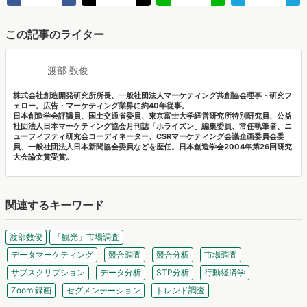
この記事のライター
渡部 数俊
株式会社創造開発研究所所長、一般社団法人マーケティング共創協会理事・研究フ
ェロー。広告・マーケティング業界に約40年従事。
日本創造学会評議員、国土交通省委員、東京富士大学経営研究所特別研究員、公益
社団法人日本マーケティング協会月刊誌「ホライズン」編集委員、常任執筆者、ニ
ューフィフティ研究会コーディネーター、CSRマーケティング会議企画委員会委
員、一般社団法人日本新聞協会委員などを歴任。日本創造学会2004年第26回研究
大会論文賞受賞。
関連するキーワード
渡部数俊
「観光」市場調査
データマーケティング
競合調査
競合分析
市場調査
サブスクリプション
データ分析
STP分析
行動経済学
Zoom 録画
セグメンテーション
トレンド調査