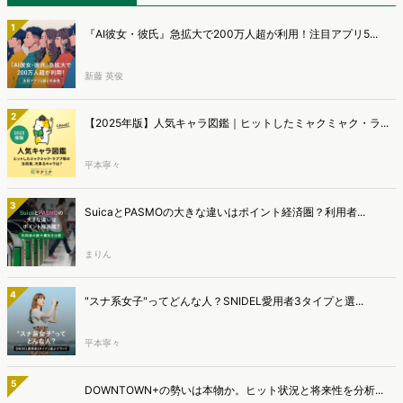
1
『AI彼女・彼氏』急拡大で200万人超が利用！注目アプリ5...
新藤 英俊
2
【2025年版】人気キャラ図鑑｜ヒットしたミャクミャク・ラ...
平本寧々
3
SuicaとPASMOの大きな違いはポイント経済圏？利用者...
まりん
4
"スナ系女子"ってどんな人？SNIDEL愛用者3タイプと選...
平本寧々
5
DOWNTOWN+の勢いは本物か。ヒット状況と将来性を分析...