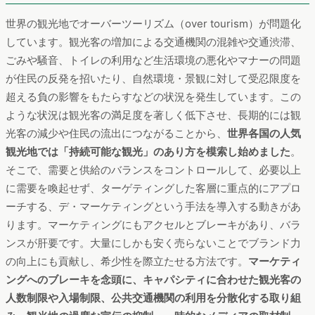
世界の観光地でオーバーツーリズム（over tourism）が問題化
しています。観光客の増加による交通機関の混雑や交通渋滞、
ごみや騒音、トイレの利用など生活環境の悪化やマナーの問題
が住民の反発を招いたり、自然環境・景観に対して受忍限度を
超える負の影響をもたらすなどの状況を発生しています。この
ような状況は観光客の満足度を著しく低下させ、長期的には観
光客の減少や住民の流出につながることから、
世界各国の人気
観光地では「持続可能な観光」のあり方を模索し始めました
。
そこで、需要と供給のバランスをコントロールして、必要以上
に需要を喚起せず、ターゲティングした客層に重点的にアプロ
ーチする、デ・マーケティングという手法を導入する動きがあ
ります。マーケティングにもアクセルとブレーキがあり、バラ
ンスが肝要です。大量にしかも安く売らないことでブランド力
の向上にも貢献し、希少性を際立たせる方法です。
マーケティ
ングへのブレーキを念頭に、キャパシティに合わせた観光客の
人数制限や入場制限、公共交通機関の利用を分散化する取り組