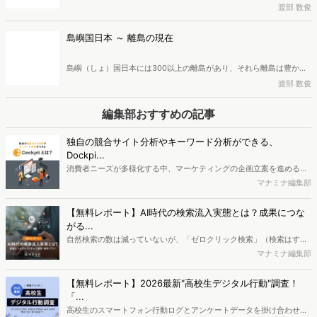
は、脳が寄付を快感と捉える温情効果や共感、評判を気にする心理に
渡部 数俊
式会社創造開発研究所所長、一般社団法人マーケティング共創協会理
よって促されることが科学的にも証明されています。近年は、この利
事・研究フェローを務めている渡部数俊氏が解説します。
他的動機から社会課題の解決を目指す社会起業家が増加。テクノロジ
島嶼国日本 ～ 離島の現在
ーの活用や制度改革によって、利己的から利他的な社会への移行を可
能にすることも期待されています。このような利他的行動と社会的課
島嶼（しょ）国日本には300以上の離島があり、それら離島は豊かな
題解決の関係について、広告・マーケティング業界に40年近く従事
自然や独自文化を育み、広大なEEZや海洋資源の確保にも重要な役割
渡部 数俊
し、現在は株式会社創造開発研究所所長、一般社団法人マーケティン
を果たしています。しかし離島では人口減少と高齢化が急速に進み、
グ共創協会理事・研究フェローを務めている渡部数俊氏が解説しま
深刻な課題が発生しています。また国境管理や海の安全維持への影響
編集部おすすめの記事
す。
も無視できません。現在の離島では何が起こっているのか、広告・マ
ーケティング業界に40年近く従事し、現在は株式会社創造開発研究所
独自の競合サイト分析やキーワード分析ができる、
所長、一般社団法人マーケティング共創協会理事・研究フェローを務
Dockpi...
めている渡部数俊氏が解説します。
消費者ニーズが多様化する中、マーケティングの企画立案を進める上
で、競合分析や消費者分析の重要性がより高まっています。Web行動
マナミナ編集部
ログ分析ツール「Dockpit（ドックピット）」では、消費者Web行動
データを活用し、Web上の消費者行動を起点とした競合サイト分析や
【無料レポート】AI時代の検索流入実態とは？成果につな
消費者分析が可能です。今回はDockpitならではの利便性の高い機能
がる...
や活用方法を解説します。
自然検索の数は減っていないが、「ゼロクリック検索」（検索はする
がページには流入しない）の割合が増加しているのが、AI時代の検索
マナミナ編集部
流入の現状と言われています。では、その要因はどのようなことなの
か、また、要因を理解した上で、成果に確実につながるコンテンツを
【無料レポート】2026最新"高校生デジタル行動"調査！
制作するにはどうするべきなのでしょうか。本レポートはこのような
「...
疑問をお抱えのSEO・Webマーケティングご担当者様におすすめの内
高校生のスマートフォン行動ログとアンケートデータを掛け合わせ、