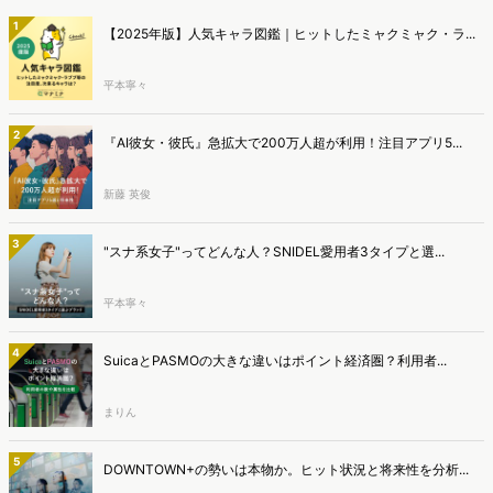
1
【2025年版】人気キャラ図鑑｜ヒットしたミャクミャク・ラ...
平本寧々
2
『AI彼女・彼氏』急拡大で200万人超が利用！注目アプリ5...
新藤 英俊
3
"スナ系女子"ってどんな人？SNIDEL愛用者3タイプと選...
平本寧々
4
SuicaとPASMOの大きな違いはポイント経済圏？利用者...
まりん
5
DOWNTOWN+の勢いは本物か。ヒット状況と将来性を分析...