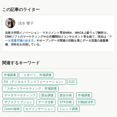
この記事のライター
清水 響子
法政大学院イノベーション・マネジメント専攻MBA、WACA上級ウェブ解析士。
CRMソフトのマーケティングや公共機関向けコンサルタント等を経て、現在は「
デ
ータ流通市場の歩き方
」やオープンデータ関連の活動を通じデータ流通の基盤整
備、活性化を目指している。
関連するキーワード
市場調査
「スポーツ」市場調査
DX（デジタルトランスフォーメーション）
D2C
「スポーツマーケティング」市場調査
データマーケティング
競合調査
競合分析
市場調査
サブスクリプション
データ分析
STP分析
行動経済学
Zoom 録画
セグメンテーション
トレンド調査