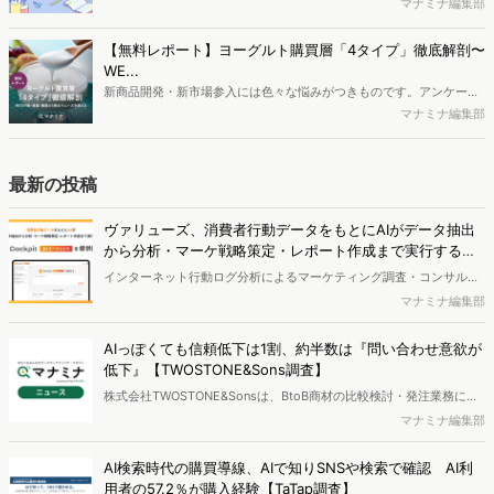
最新の若年層（高校生）におけるデジタル行動実態やSNSの利用傾向
マナミナ編集部
ロードできます。
に関する分析をおこないました。iPhone3GSの登場から十数年が経
ち、スマートフォンを取り巻く環境が成熟するなか、新興SNSの台頭
【無料レポート】ヨーグルト購買層「4タイプ」徹底解剖〜
により高校生のデジタルライフスタイルは新たな変化を見せていま
WE...
す。※資料は記事内の入力フォームより、ダウンロードいただけま
新商品開発・新市場参入には色々な悩みがつきものです。アンケート
す。
調査を実施しても、購買実態が不透明、新商品の受容性も判断しきれ
マナミナ編集部
ないなど、詰めきれない問題もあるかと思います。そこで本レポート
で提案するのが、「WEB行動・意識・購買の3視点」を活用し、どの
ようにして市場理解をしていけるのか、現状の既発商品のセグメント
最新の投稿
で相性の良いターゲットはどこかを明らかにするという調査手法で
す。新商品開発関連担当者様・マーケティング担当者様向け必見のレ
ヴァリューズ、消費者行動データをもとにAIがデータ抽出
ポートとなっています。※本レポートは記事のフォームから無料でダ
から分析・マーケ戦略策定・レポート作成まで実行する
ウンロードできます。
「Dockpit AIエージェント」を提供開始
インターネット行動ログ分析によるマーケティング調査・コンサルテ
ィングサービスを提供する株式会社ヴァリューズは、国内最大規模
マナミナ編集部
250万人のWeb行動ログデータを基盤としたマーケティングリサーチ
エンジン「Dockpit（ドックピット）」の新機能として、AIが市場分
AIっぽくても信頼低下は1割、約半数は『問い合わせ意欲が
析から仮説構築、レポート作成までを自律的にサポートする
低下』【TWOSTONE&Sons調査】
「Dockpit AIエージェント」の提供を開始いたしました。
株式会社TWOSTONE&Sonsは、BtoB商材の比較検討・発注業務に携
わる担当者を対象に、コンテンツのAIっぽさに関する意識調査を実施
マナミナ編集部
し、結果を公開しました。
AI検索時代の購買導線、AIで知りSNSや検索で確認 AI利
用者の57.2％が購入経験【TaTap調査】