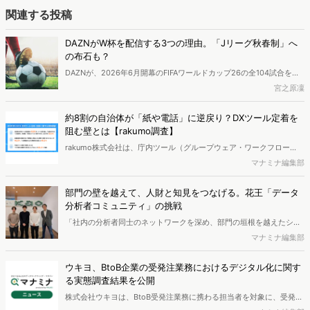
関連する投稿
DAZNがW杯を配信する3つの理由。「Jリーグ秋春制」へ
の布石も？
DAZNが、2026年6月開幕のFIFAワールドカップ26の全104試合をラ
イブ配信すると発表し、大きな話題を集めています。日本代表戦の無
宮之原凜
料配信も予定されており、W杯はテレビで見るものという常識が変わ
りつつあります。近年は、スポーツの大型大会をめぐって配信サービ
約8割の自治体が「紙や電話」に逆戻り？DXツール定着を
ス各社の動きが活発になっています。この記事では、DAZNがW杯配
阻む壁とは【rakumo調査】
信に踏み切った背景をデータから読み解きます。
rakumo株式会社は、庁内ツール（グループウェア・ワークフロー
等）を導入済みの自治体において、DX推進や情報システム管理、ツー
マナミナ編集部
ルの導入・運用・活用に責任者または担当者として携わっている方を
対象に、自治体DXにおける庁内ツールの活用・定着に関する実態調査
部門の壁を越えて、人財と知見をつなげる。花王「データ
を実施し、結果を公開しました。
分析者コミュニティ」の挑戦
「社内の分析者同士のネットワークを深め、部門の垣根を越えたシナ
ジーを生み出したい」そんな思いを背景に、花王では部門横断型の
マナミナ編集部
「データ分析者コミュニティ」の取り組みが進められてきました。若
手メンバーを中心に活動しているこの取り組みは、今や180名規模の
ウキヨ、BtoB企業の受発注業務におけるデジタル化に関す
イベントを生み出すまでに成長しています。今回はコミュニティ運営
る実態調査結果を公開
に携わる菅原氏、成島氏、松永氏、清野氏にインタビュー。コミュニ
株式会社ウキヨは、BtoB受発注業務に携わる担当者を対象に、受発注
ティ誕生の背景や、軌道に乗せるまでの取り組み、今後の展望などを