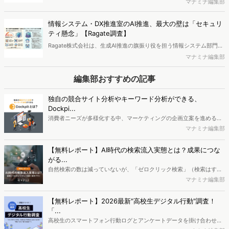
業務におけるデジタル化に関する実態調査を実施し、結果を公開しま
マナミナ編集部
伺いました。
した。
情報システム・DX推進室のAI推進、最大の壁は「セキュリ
ティ懸念」【Ragate調査】
Ragate株式会社は、生成AI推進の旗振り役を担う情報システム部門・
DX推進室所属の意思決定者を対象に「AI推進部門の課題実態調査」を
マナミナ編集部
実施し、結果を公開しました。
編集部おすすめの記事
独自の競合サイト分析やキーワード分析ができる、
Dockpi...
消費者ニーズが多様化する中、マーケティングの企画立案を進める上
で、競合分析や消費者分析の重要性がより高まっています。Web行動
マナミナ編集部
ログ分析ツール「Dockpit（ドックピット）」では、消費者Web行動
データを活用し、Web上の消費者行動を起点とした競合サイト分析や
【無料レポート】AI時代の検索流入実態とは？成果につな
消費者分析が可能です。今回はDockpitならではの利便性の高い機能
がる...
や活用方法を解説します。
自然検索の数は減っていないが、「ゼロクリック検索」（検索はする
がページには流入しない）の割合が増加しているのが、AI時代の検索
マナミナ編集部
流入の現状と言われています。では、その要因はどのようなことなの
か、また、要因を理解した上で、成果に確実につながるコンテンツを
【無料レポート】2026最新"高校生デジタル行動"調査！
制作するにはどうするべきなのでしょうか。本レポートはこのような
「...
疑問をお抱えのSEO・Webマーケティングご担当者様におすすめの内
高校生のスマートフォン行動ログとアンケートデータを掛け合わせ、
容となっています。※本レポートは記事のフォームから無料でダウン