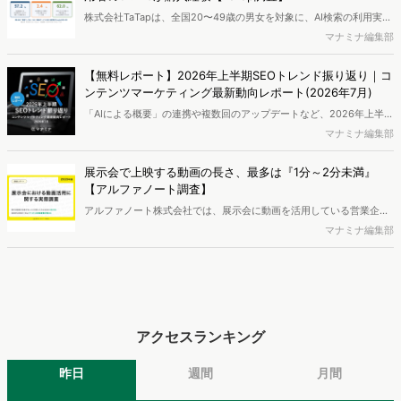
株式会社TaTapは、全国20〜49歳の男女を対象に、AI検索の利用実態
と、AIで知った商品をどこで確かめているかを調査し、結果を公開し
マナミナ編集部
ました。
【無料レポート】2026年上半期SEOトレンド振り返り｜コ
ンテンツマーケティング最新動向レポート(2026年7月)
「AIによる概要」の連携や複数回のアップデートなど、2026年上半期
のSEO領域には変化がありました。また生成AI利用は約1.6倍に伸長
マナミナ編集部
し、最多のChatGPTを追う形でGeminiも15.1%へ拡大するなど、ユー
ザーの選択肢の多様化が進んでいます。WebマーケターやSEO担当者
展示会で上映する動画の長さ、最多は『1分～2分未満』
必見の2026年上半期概要です。※本レポートは記事のフォームから無
【アルファノート調査】
料でDLできます。また、レポートをDLしていただいた方には特典も
アルファノート株式会社では、展示会に動画を活用している営業企
ご用意しております。
画・マーケティング担当者を対象に、展示会における動画活用の実態
マナミナ編集部
調査を実施し、結果を公開しました。
アクセスランキング
昨日
週間
月間