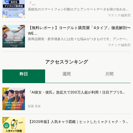
制作するにはどうするべきなのでしょうか。本レポートはこのような
「...
疑問をお抱えのSEO・Webマーケティングご担当者様におすすめの内
高校生のスマートフォン行動ログとアンケートデータを掛け合わせ、
容となっています。※本レポートは記事のフォームから無料でダウン
最新の若年層（高校生）におけるデジタル行動実態やSNSの利用傾向
マナミナ編集部
ロードできます。
に関する分析をおこないました。iPhone3GSの登場から十数年が経
ち、スマートフォンを取り巻く環境が成熟するなか、新興SNSの台頭
【無料レポート】ヨーグルト購買層「4タイプ」徹底解剖〜
により高校生のデジタルライフスタイルは新たな変化を見せていま
WE...
す。※資料は記事内の入力フォームより、ダウンロードいただけま
新商品開発・新市場参入には色々な悩みがつきものです。アンケート
す。
調査を実施しても、購買実態が不透明、新商品の受容性も判断しきれ
マナミナ編集部
ないなど、詰めきれない問題もあるかと思います。そこで本レポート
で提案するのが、「WEB行動・意識・購買の3視点」を活用し、どの
アクセスランキング
ようにして市場理解をしていけるのか、現状の既発商品のセグメント
で相性の良いターゲットはどこかを明らかにするという調査手法で
す。新商品開発関連担当者様・マーケティング担当者様向け必見のレ
昨日
週間
月間
ポートとなっています。※本レポートは記事のフォームから無料でダ
ウンロードできます。
1
『AI彼女・彼氏』急拡大で200万人超が利用！注目アプリ5...
新藤 英俊
2
【2025年版】人気キャラ図鑑｜ヒットしたミャクミャク・ラ...