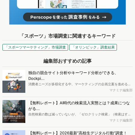
「スポーツ」市場調査に関連するキーワード
「スポーツマーケティング」市場調査
「オリンピック」調査結果
編集部おすすめの記事
独自の競合サイト分析やキーワード分析ができる、
Dockpi...
消費者ニーズが多様化する中、マーケティングの企画立案を進める上
で、競合分析や消費者分析の重要性がより高まっています。Web行動
マナミナ編集部
ログ分析ツール「Dockpit（ドックピット）」では、消費者Web行動
データを活用し、Web上の消費者行動を起点とした競合サイト分析や
【無料レポート】AI時代の検索流入実態とは？成果につな
消費者分析が可能です。今回はDockpitならではの利便性の高い機能
がる...
や活用方法を解説します。
自然検索の数は減っていないが、「ゼロクリック検索」（検索はする
がページには流入しない）の割合が増加しているのが、AI時代の検索
マナミナ編集部
流入の現状と言われています。では、その要因はどのようなことなの
か、また、要因を理解した上で、成果に確実につながるコンテンツを
【無料レポート】2026最新"高校生デジタル行動"調査！