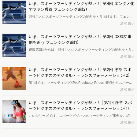
いま、スポーツマーケティングが熱い！| 第4回 エンタメ化
でファン獲得 フェンシング編(2)
競技ごとにスポーツマーケティングの動向をとりあげます。フェンシ
ング編(2)では、もう少し詳しく日本フェンシング協会公式サイトのユ
清水 響子
ーザー像を分析してみます。
いま、スポーツマーケティングが熱い！| 第3回 DX成功事
例を追う フェンシング編(1)
連載第3回からは、競技ごとにスポーツマーケティングの動向をとり
あげます。最初の競技は、デジタルトランスフォーメーション（DX）
清水 響子
へ向けた成功事例として注目が集まる「フェンシング」です。
いま、スポーツマーケティングが熱い！| 第2回 序章 スポ
ーツビジネスのデジタル・トランスフォーメーション(2)
第1回では、マーケティング4PのProductとPriceの観点からスポーツ
ビジネスのデジタル・トランスフォーメーション(DX)を概観してみま
清水 響子
した。第2回は、4Pの残る2つ、PlaceとPromotionにフォーカスしま
す。
いま、スポーツマーケティングが熱い！ | 第1回 序章 スポ
ーツビジネスのデジタル・トランスフォーメーション(1)
このシリーズでは、スポーツビジネスのマーケティング事例をご紹介
していきます。キーワードは、D2C。デジタライゼーションがもたら
清水 響子
すDirect to Customerモデルへのシフトにより、スポーツビジネスは
大きく変わろうとしています。