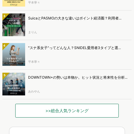
平本寧々
3
SuicaとPASMOの大きな違いはポイント経済圏？利用者...
まりん
4
"スナ系女子"ってどんな人？SNIDEL愛用者3タイプと選...
平本寧々
5
DOWNTOWN+の勢いは本物か。ヒット状況と将来性を分析...
あわやん
>>総合人気ランキング