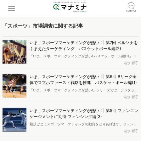
「スポーツ」市場調査に関する記事
いま、スポーツマーケティングが熱い！| 第7回 ペルソナを
ふまえたターゲティング バスケットボール編(2)
「いま、スポーツマーケティングが熱い! バスケットボール編(1)」で
は、B.LEAGUEのスマホファースト戦略とその軌跡をたどり、ログデ
清水 響子
ータを使いながら盛りあがる市場を概観しました。2016年発足という
デジタル環境を活用できた点は成功要因に間違いありませんが、それ
いま、スポーツマーケティングが熱い！| 第6回 Bリーグ全
以上に貢献していそうなのは、育成すべき市場を適切に見据える、す
体でスマホファースト戦略を推進 バスケットボール編(1)
なわちSTPに基づく戦略立案プロセスと考えられます。
「いま、スポーツマーケティングが熱い!」シリーズでは、デジタライ
ゼーションがもたらすD2C(Direct to Consumer)をキーワードに、ス
清水 響子
ポーツビジネスのマーケティング事例を紹介しています。最初にとり
あげたフェンシングに続く2つ目の競技は、バスケットボール。活動
いま、スポーツマーケティングが熱い！| 第5回 ファンエン
振興団体である公益財団法人日本バスケットボール協会(以下、協会)
ゲージメントに期待 フェンシング編(3)
とプロリーグ「ジャパン・プロフェッショナル・バスケットボールリ
競技ごとにスポーツマーケティングの動向をとりあげます。フェンシ
ーグ(B.LEAGUE)」が一体となってD2Cファンエンゲージメントに挑
ング編(3)は、ファンエンゲージメントの観点で日本フェンシング協会
清水 響子
み結果を出し続けている、DXベストプラクティスのひとつです。
の取組みを分析してみます。