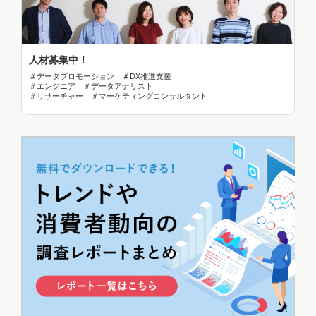
人材募集中！
＃データプロモーション ＃DX推進支援
＃エンジニア ＃データアナリスト
＃リサーチャー ＃マーケティングコンサルタント