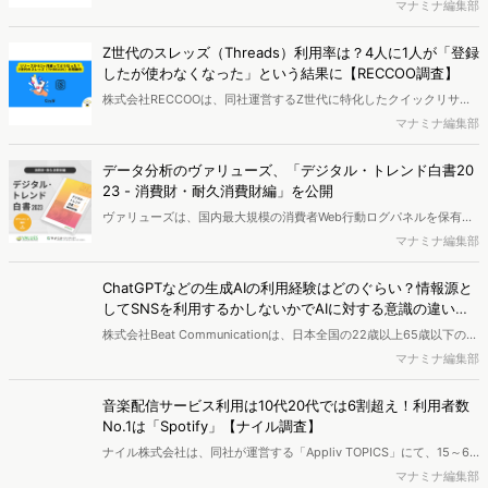
報堂ＤＹメディアパートナーズの共同研究プロジェクト「コンテンツ
マナミナ編集部
ビジネスラボ」は「コンテンツファン消費行動調査2023」を実施
し、そのデータをもとにアニメや音楽など全11カテゴリ・計1200以上
Z世代のスレッズ（Threads）利用率は？4人に1人が「登録
のコンテンツに関する「リーチ力・支出喚起力ランキング」を発表し
したが使わなくなった」という結果に【RECCOO調査】
ました。
株式会社RECCOOは、同社運営するZ世代に特化したクイックリサー
チサービス『サークルアップ』にて、現役Z世代を対象に「スレッズ
マナミナ編集部
（Threads）の活用状況」の調査を実施し、結果を発表しました。
データ分析のヴァリューズ、「デジタル・トレンド白書20
23 - 消費財・耐久消費財編」を公開
ヴァリューズは、国内最大規模の消費者Web行動ログパネルを保有
し、データマーケティング・メディア「マナミナ」にて消費トレンド
マナミナ編集部
の自主調査を発信してきました。その中から注目領域の調査・コラム
をピックアップし、白書として収録。2021年の発行から3回目を迎え
ChatGPTなどの生成AIの利用経験はどのぐらい？情報源と
る「デジタル・トレンド白書2023」は、Z世代・ライフスタイル編、
してSNSを利用するかしないかでAIに対する意識の違いあ
消費財・耐久消費財編の2部構成になっています。※レポートは無料で
り【Beat Communication調査】
株式会社Beat Communicationは、日本全国の22歳以上65歳以下の男
ダウンロード頂けます。（第2部：ページ数｜109p）
女を対象に、「Chat GPTなどのAIとソーシャルネットワークサービ
マナミナ編集部
ス、チームコミュニケーションツールと現政権のデジタル・トランス
フォーメーションへの取り組み」の意識調査を行い、結果を発表しま
音楽配信サービス利用は10代20代では6割超え！利用者数
した。
No.1は「Spotify」【ナイル調査】
ナイル株式会社は、同社が運営する「Appliv TOPICS」にて、15～69
歳男女を対象に、音楽配信サービスに関するアンケートを実施。調査
マナミナ編集部