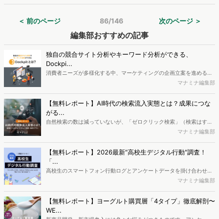
結果を公開いたしました。
＜ 前のページ
86/146
次のページ ＞
編集部おすすめの記事
独自の競合サイト分析やキーワード分析ができる、
Dockpi...
消費者ニーズが多様化する中、マーケティングの企画立案を進める上
で、競合分析や消費者分析の重要性がより高まっています。Web行動
マナミナ編集部
ログ分析ツール「Dockpit（ドックピット）」では、消費者Web行動
データを活用し、Web上の消費者行動を起点とした競合サイト分析や
【無料レポート】AI時代の検索流入実態とは？成果につな
消費者分析が可能です。今回はDockpitならではの利便性の高い機能
がる...
や活用方法を解説します。
自然検索の数は減っていないが、「ゼロクリック検索」（検索はする
がページには流入しない）の割合が増加しているのが、AI時代の検索
マナミナ編集部
流入の現状と言われています。では、その要因はどのようなことなの
か、また、要因を理解した上で、成果に確実につながるコンテンツを
【無料レポート】2026最新"高校生デジタル行動"調査！
制作するにはどうするべきなのでしょうか。本レポートはこのような
「...
疑問をお抱えのSEO・Webマーケティングご担当者様におすすめの内
高校生のスマートフォン行動ログとアンケートデータを掛け合わせ、
容となっています。※本レポートは記事のフォームから無料でダウン
最新の若年層（高校生）におけるデジタル行動実態やSNSの利用傾向
マナミナ編集部
ロードできます。
に関する分析をおこないました。iPhone3GSの登場から十数年が経
ち、スマートフォンを取り巻く環境が成熟するなか、新興SNSの台頭
【無料レポート】ヨーグルト購買層「4タイプ」徹底解剖〜
により高校生のデジタルライフスタイルは新たな変化を見せていま
WE...
す。※資料は記事内の入力フォームより、ダウンロードいただけま