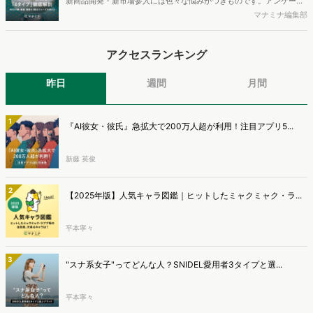
新商品開発・新市場参入には色々な悩みがつきものです。アンケート
す。
調査を実施しても、購買実態が不透明、新商品の受容性も判断しきれ
マナミナ編集部
ないなど、詰めきれない問題もあるかと思います。そこで本レポート
で提案するのが、「WEB行動・意識・購買の3視点」を活用し、どの
アクセスランキング
ようにして市場理解をしていけるのか、現状の既発商品のセグメント
で相性の良いターゲットはどこかを明らかにするという調査手法で
す。新商品開発関連担当者様・マーケティング担当者様向け必見のレ
昨日
週間
月間
ポートとなっています。※本レポートは記事のフォームから無料でダ
ウンロードできます。
1
『AI彼女・彼氏』急拡大で200万人超が利用！注目アプリ5...
新藤 英俊
2
【2025年版】人気キャラ図鑑｜ヒットしたミャクミャク・ラ...
平本寧々
3
"スナ系女子"ってどんな人？SNIDEL愛用者3タイプと選...
平本寧々