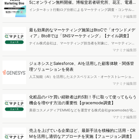
5にオンライン無料開催。博報堂若者研究所、花王、電通、
クー・マーケティング・カンパニー音部大輔氏ら登壇
インターネット行動ログ分析によるマーケティング調査・コンサルテ
ィングサービスを提供する株式会社ヴァリューズは、「未来を創り出
マナミナ編集部
す顧客理解の力」をテーマとし、マーケティングやデータ分析の最前
線に向き合うカンファレンス『VALUES Marketing Dive 2023』を、
最も効果的なマーケティング施策はBtoCで「オウンドメデ
2023年10月25日(水)14:00~18:10にオンラインで無料開催いたしま
ィア」BtoBでは「SNSマーケティング」【ナイル調査】
す。博報堂若者研究所、花王、電通などマーケティングの最前線を走
ナイル株式会社は、マーケティング担当者を対象に、マーケティング
る代表的な企業に加え、元P&Gのトップマーケターであるクー・マー
における課題調査を実施し、その結果を発表しました。
マナミナ編集部
ケティング・カンパニー音部 大輔氏も登壇。業界のキーパーソンをお
迎えし、「顧客理解」から連なる、豊富なマーケティングの最新トレ
ンド、企業事例をお届けします。
ジェネシスとSalesforce、AIを活用した顧客体験・関係管
理ソリューションを発表
人工知能（AI）を活用したエクスペリエンス・オーケストレーション
のグローバル・クラウド・リーダーであるジェネシスは、2003年9月
マナミナ編集部
6日に世界No.1のAI CRMであるSalesforceとの戦略的な提携を発表し
ました。
化粧品のパケ買い経験者は約5割！手に取って使ってもらう
機会を増やす方法の重要性【gracemode調査】
美容コスメメディアEMMEなどを運営する株式会社gracemodeが化粧
品のパケ買いに関する調査を実施し、その結果を公開しました。
マナミナ編集部
売上を上げている企業ほど、最新手法を積極的に活用・CR
Mを活用し適切なアプローチを実施【フュージョン調査】