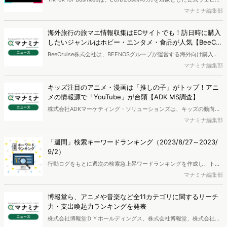
ーを9月28日（木）に開催します。
マナミナ編集部
海外旅行の旅マエ情報収集はECサイトでも！訪日時に購入
したいジャンルはホビー・エンタメ・食品が人気【BeeCru
ise調査】
BeeCruise株式会社は、BEENOSグループが運営する海外向け購入サ
ポートサービス「Buyee（バイイー）」を利用の海外ユーザーに「海
マナミナ編集部
外旅行および訪日旅行における消費行動と越境ECに関するアンケー
ト」を実施し、その結果を公開しました。
キッズ注目のアニメ・漫画は「推しの子」がトップ！アニ
メの情報源で「YouTube」が台頭【ADK MS調査】
株式会社ADKマーケティング・ソリューションズは、キッズの動向を
年間通じて捉えることのできる調査ソリューション「ADKオリジナル
マナミナ編集部
キッズパネル」を活用して、キッズのアニメ・漫画に関する意識・実
態調査を行い、結果を発表しました。
「週間」検索キーワードランキング（2023/8/27～2023/
9/2）
行動ログをもとに週次の検索急上昇ワードランキングを作成し、トレ
ンドになっているワードについて取り上げます。2023年8月27日～9
マナミナ編集部
月2日は、バスケットボール男子日本代表がパリ五輪の出場権を獲得
したことを受けて、選手名など「FIBAバスケットボール・ワールドカ
博報堂ら、アニメや音楽など全11カテゴリに関するリーチ
ップ」に関するワードの検索が急増していました。
力・支出喚起力ランキングを発表
株式会社博報堂ＤＹホールディングス、株式会社博報堂、株式会社博