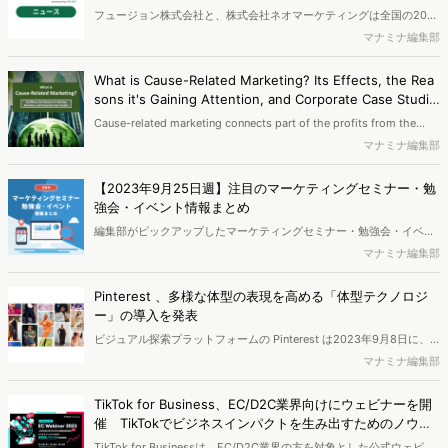
フュージョン株式会社と、株式会社ネオマーケティングは全国の20歳
以上の男女を対象に「マーケティング活動」をテーマにインターネッ
マナミナ編集部
トリサーチを実施し、その結果を公開しました
What is Cause-Related Marketing? Its Effects, the Rea
sons it's Gaining Attention, and Corporate Case Studie
s
Cause-related marketing connects part of the profits from the
sales of products or services to donations, benefiting
マナミナ編集部
environmental protection and societal contributions. In this article,
we will discuss the concept and effects of cause-related
【2023年9月25日週】注目のマーケティングセミナー・勉
marketing and delve into successful corporate examples.
強会・イベント情報まとめ
編集部がピックアップしたマーケティングセミナー・勉強会・イベン
トを一覧化してお届けします。
マナミナ編集部
Pinterest 、多様な体型の表現を高める「体型テクノロジ
ー」の導入を発表
ビジュアル探索プラットフォームの Pinterest は2023年9月8日に、
Pinterest のインクルーシブな AI イノベーションツールに新たに体型
マナミナ編集部
テクノロジーを導入することを発表しました。
TikTok for Business、EC/D2C業界向けにウェビナーを開
催 TikTokでビジネスインパクトを生み出すためのノウハ
ウを徹底解説
TikTok for Businessは、EC/D2C業界の方を対象とした公式ウェビナ