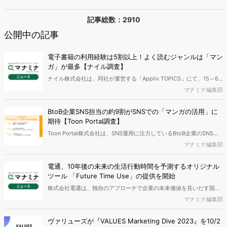
記事総数：2910
公開中の記事
電子書籍の利用経験は5割以上！よく読むジャンルは「マン
ガ」が最多【ナイル調査】
ナイル株式会社は、同社が運営する「Appliv TOPICS」にて、15～69
歳男女を対象に電子書籍に関するアンケートを実施し、その結果を発
マナミナ編集部
表しました。
BtoB企業SNS担当の約9割がSNSでの「マンガの活用」に
期待【Toon Portal調査】
Toon Portal株式会社は、SNS運用に注力しているBtoB企業のSNS運
用担当者を対象に、BtoB企業のSNSにおけるマンガ活用に関する意識
マナミナ編集部
調査を実施し、その調査結果を発表しました。
電通、10年後の未来の生活行動時間を予測するオリジナル
ツール 「Future Time Use」の提供を開始
株式会社電通は、独自のアプローチで企業の未来価値を見いだす国内
電通グループ横断組織である「未来事業創研」より、10年後の暮らし
マナミナ編集部
を具体的に描くツール「Future Time Use（フューチャータイムユー
ス）」を提供開始しました。
ヴァリューズが『VALUES Marketing Dive 2023』を10/2