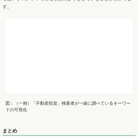
伊東：「簡単ではありますが「Dockpit」の活用方法についてご
紹介させて頂きました。
競合分析をはじめ、キーワード分析、業界分析、トレンド分
析、広告クリエイティブ、といった様々な機能を持つ
「Dockpit」は無料版のご用意もございます。
是非、多くの方にお試し頂きたく思います。」
図：Dockpit無料版のご案内