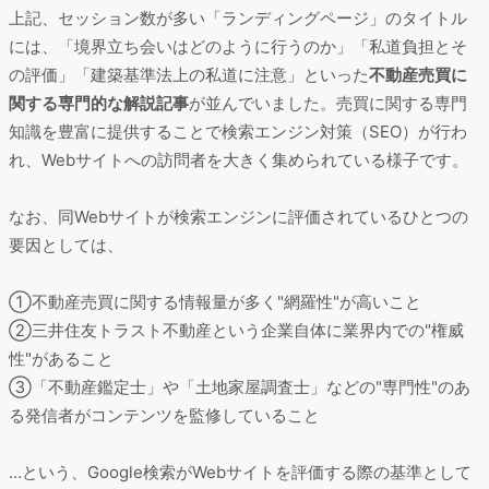
上記、セッション数が多い「ランディングページ」のタイトル
には、「境界立ち会いはどのように行うのか」「私道負担とそ
の評価」「建築基準法上の私道に注意」といった
不動産売買に
関する専門的な解説記事
が並んでいました。売買に関する専門
知識を豊富に提供することで検索エンジン対策（SEO）が行わ
れ、Webサイトへの訪問者を大きく集められている様子です。
なお、同Webサイトが検索エンジンに評価されているひとつの
要因としては、
①不動産売買に関する情報量が多く"網羅性"が高いこと
②三井住友トラスト不動産という企業自体に業界内での"権威
性"があること
③「不動産鑑定士」や「土地家屋調査士」などの"専門性"のあ
る発信者がコンテンツを監修していること
…という、Google検索がWebサイトを評価する際の基準として