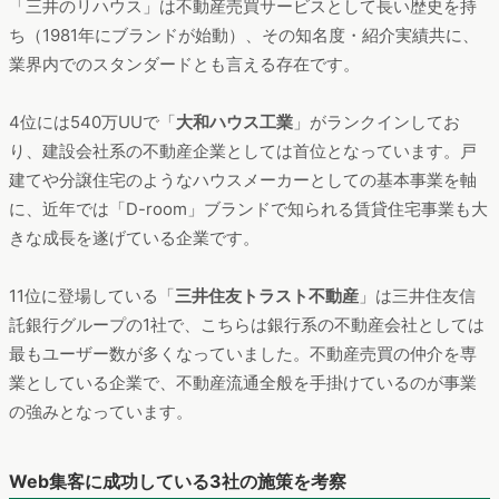
「三井のリハウス」は不動産売買サービスとして長い歴史を持
ち（1981年にブランドが始動）、その知名度・紹介実績共に、
業界内でのスタンダードとも言える存在です。
4位には540万UUで「
大和ハウス工業
」がランクインしてお
り、建設会社系の不動産企業としては首位となっています。戸
建てや分譲住宅のようなハウスメーカーとしての基本事業を軸
に、近年では「D-room」ブランドで知られる賃貸住宅事業も大
きな成長を遂げている企業です。
11位に登場している「
三井住友トラスト不動産
」は三井住友信
託銀行グループの1社で、こちらは銀行系の不動産会社としては
最もユーザー数が多くなっていました。不動産売買の仲介を専
業としている企業で、不動産流通全般を手掛けているのが事業
の強みとなっています。
Web集客に成功している3社の施策を考察