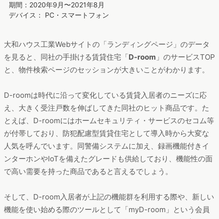
期間：2020年9月〜2021年8月
デバイス： PC・スマートフォン
大和ハウス工業Webサイトの「ランディングページ」のデータ
を見ると、同社の手掛ける賃貸住宅「
D-room
」のサービスTOP
と、物件検索ページのセッションが大きいことがわかります。
D-roomは時代に沿って変化している賃貸入居者のニーズに応
え、大きく受注戸数を伸ばしてきた同社のヒット商品です。た
とえば、D-roomにはホームセキュリティ・サービスのセコム等
が付帯しており、防犯配慮型賃貸住宅として導入時から大変な
人気を呼んでいます。同警備システムに加え、録画機能付きイ
ンターホンやIoTを備えたグレードも供給しており、機能性の面
で高い需要を持った商品であると言えるでしょう。
そして、D-room入居者が上記の機能群を利用する際や、新しい
機能を使い始める際のツールとして「myD-room」という会員