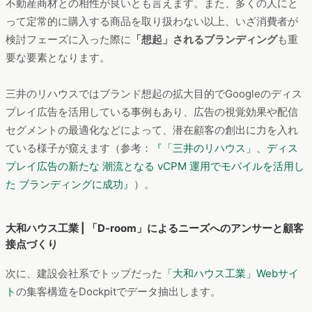
不動産商材との相性が良いとも言えます。また、多くの人にと
って定常的に購入する商品を取り扱わない以上、いざ消費者が
検討フェーズに入った際に
「想起」されるブランディング
も重
要な要素となります。
三井のリハウスではブランド想起の拡大目的でGoogleのディス
プレイ広告を活用している事例もあり、広告の視覚効果や配信
セグメントの最適化などによって、潜在顧客の創出に力を入れ
ている様子が窺えます（参考：
『「三井のリハウス」、ディス
プレイ広告の新たな 潮流となる vCPM 運用でモバイルを活用し
た ブランディングに成功』
）。
大和ハウス工業 | 「D-room」によるニーズへのアンサーと顧客
接点づくり
次に、建設会社系でトップだった
「大和ハウス工業」Webサイ
ト
の集客構造をDockpitでデータ抽出します。