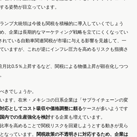
する姿勢が目立っています。
ランプ大統領は今後も関税を積極的に導入していくでしょう
め、企業は長期的なマーケティング戦略を立てにくくなってい
されている自動車関連関税が市場に与える影響を見越して、一
ていますが、これが逆にインフレ圧力を高めるリスクも指摘さ
に前月比0.5％上昇するなど、関税による物価上昇が顕在化しつつ
。
べきでしょうか。
います。在米・メキシコの日系企業は「サプライチェーンの変
対応としてコスト吸収や価格調整に頼る
ケースが多いようです
国内での生産強化を検討
する企業も増えています。
比率を高めることで関税リスクを回避しようとする動きが見ら
となっています。
関税政策の不透明さに対応するため、企業は