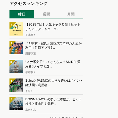
アクセスランキング
昨日
週間
月間
【2025年版】人気キャラ図鑑｜ヒット
1
したミャクミャク・ラ...
平本寧々
『AI彼女・彼氏』急拡大で200万人超が
2
利用！注目アプリ5...
新藤 英俊
"スナ系女子"ってどんな人？SNIDEL愛
3
用者3タイプと選...
平本寧々
SuicaとPASMOの大きな違いはポイント
4
経済圏？利用者...
まりん
DOWNTOWN+の勢いは本物か。ヒット
5
状況と将来性を分析...
あわやん