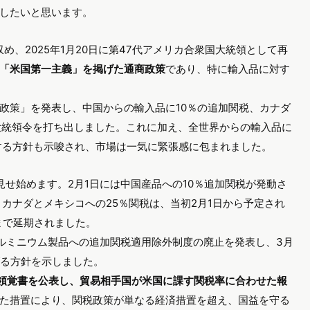
したいと思います。
め、2025年1月20日に第47代アメリカ合衆国大統領として再
「米国第一主義」を掲げた通商政策
であり、特に輸入品に対す
政策」を発表し、中国からの輸入品に10％の追加関税、カナダ
大統領令を打ち出しました。これに加え、全世界からの輸入品に
討する方針も示唆され、市場は一気に緊張感に包まれました。
せ始めます。2月1日には中国産品への10％追加関税が発動さ
カナダとメキシコへの25％関税は、当初2月1日から予定され
まで延期されました。
アルミニウム製品への追加関税適用除外制度の廃止を発表し、3月
げる方針を示しました。
統領覚書を公表し、貿易相手国が米国に課す関税率に合わせた報
た措置により、関税政策が単なる経済措置を超え、国益を守る