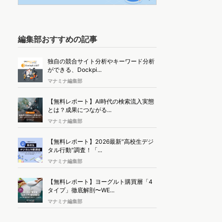
編集部おすすめの記事
独自の競合サイト分析やキーワード分析
ができる、Dockpi...
マナミナ編集部
【無料レポート】AI時代の検索流入実態
とは？成果につながる...
マナミナ編集部
【無料レポート】2026最新"高校生デジ
タル行動"調査！「...
マナミナ編集部
【無料レポート】ヨーグルト購買層「4
タイプ」徹底解剖〜WE...
マナミナ編集部