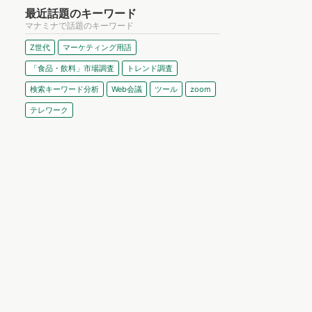
最近話題のキーワード
マナミナで話題のキーワード
Z世代
マーケティング用語
「食品・飲料」市場調査
トレンド調査
検索キーワード分析
Web会議
ツール
zoom
テレワーク