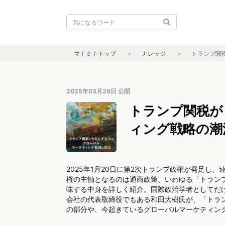
マナミナトップ
ナレッジ
トランプ関
2025年03月28日
公開
トランプ関税が
ィング戦略の潮
2025年1月20日に第2次トランプ政権が発足
権の主軸となるのは通商政策、いわゆる「トラン
味する中身を詳しく紹介。国際政治学者としてだ
会社の代表取締役でもある和田大樹氏が、「トラ
の部分や、今起きているグローバルマーケティン