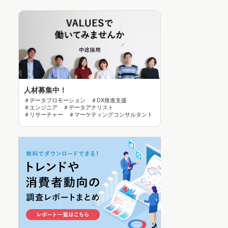
人材募集中！
＃データプロモーション ＃DX推進支援
＃エンジニア ＃データアナリスト
＃リサーチャー ＃マーケティングコンサルタント