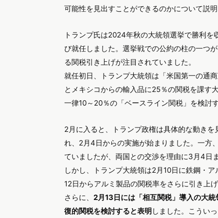
可能性を見出すことができるのかについて説明
トランプ氏は2024年秋の大統領選挙で勝利を収
び就任しました。選挙戦での公約の柱の一つが
る関税引き上げが注目されていました。
就任初日、トランプ大統領は「米国第一の通商
とメキシコからの輸入品に25％の関税を課す
一律10～20％の「ベースライン関税」を検
2月に入ると、トランプ政権は具体的な動きを見
れ、2月4日からの実施が始まりました。一方、
ていましたが、両国との交渉を理由に3月4日
しかし、トランプ大統領は2月10日に鉄鋼・
12日からアルミ製品の関税率をさらに引き上
さらに、
2月13日には「相互関税」導入の大
復的関税を検討すると表明
しました。こういっ