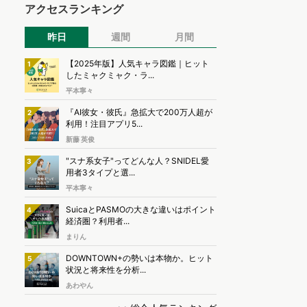
アクセスランキング
昨日
週間
月間
【2025年版】人気キャラ図鑑｜ヒット
1
したミャクミャク・ラ...
平本寧々
『AI彼女・彼氏』急拡大で200万人超が
2
利用！注目アプリ5...
新藤 英俊
"スナ系女子"ってどんな人？SNIDEL愛
3
用者3タイプと選...
平本寧々
SuicaとPASMOの大きな違いはポイント
4
経済圏？利用者...
まりん
DOWNTOWN+の勢いは本物か。ヒット
5
状況と将来性を分析...
あわやん