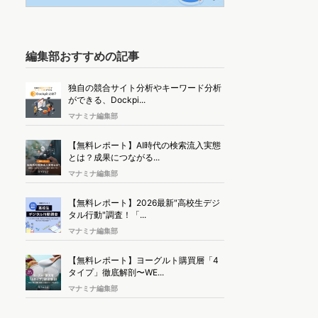
編集部おすすめの記事
独自の競合サイト分析やキーワード分析
ができる、Dockpi...
マナミナ編集部
【無料レポート】AI時代の検索流入実態
とは？成果につながる...
マナミナ編集部
【無料レポート】2026最新"高校生デジ
タル行動"調査！「...
マナミナ編集部
【無料レポート】ヨーグルト購買層「4
タイプ」徹底解剖〜WE...
マナミナ編集部