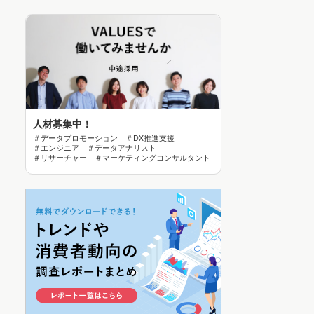
人材募集中！
＃データプロモーション ＃DX推進支援
＃エンジニア ＃データアナリスト
＃リサーチャー ＃マーケティングコンサルタント