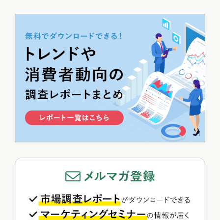
5
DOWNTOWN+の勢いは本物か。ヒット状況と将来性を分析...
あわやん
>>総合人気ランキング