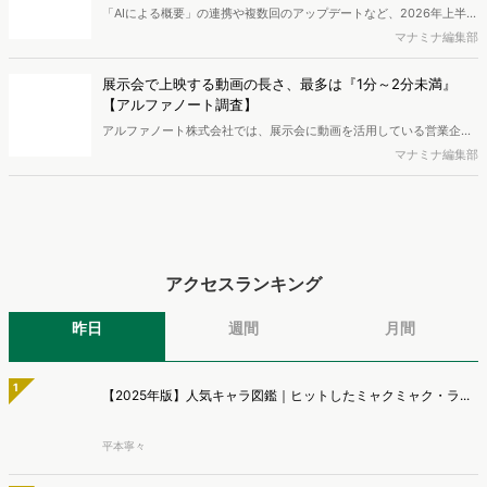
マナミナ編集部
し、結果を公開しました。
AI検索時代の購買導線、AIで知りSNSや検索で確認 AI利
用者の57.2％が購入経験【TaTap調査】
株式会社TaTapは、全国20〜49歳の男女を対象に、AI検索の利用実態
と、AIで知った商品をどこで確かめているかを調査し、結果を公開し
マナミナ編集部
ました。
【無料レポート】2026年上半期SEOトレンド振り返り｜コ
ンテンツマーケティング最新動向レポート(2026年7月)
「AIによる概要」の連携や複数回のアップデートなど、2026年上半期
のSEO領域には変化がありました。また生成AI利用は約1.6倍に伸長
マナミナ編集部
し、最多のChatGPTを追う形でGeminiも15.1%へ拡大するなど、ユー
ザーの選択肢の多様化が進んでいます。WebマーケターやSEO担当者
展示会で上映する動画の長さ、最多は『1分～2分未満』
必見の2026年上半期概要です。※本レポートは記事のフォームから無
【アルファノート調査】
料でDLできます。また、レポートをDLしていただいた方には特典も
アルファノート株式会社では、展示会に動画を活用している営業企
ご用意しております。
画・マーケティング担当者を対象に、展示会における動画活用の実態
マナミナ編集部
調査を実施し、結果を公開しました。
アクセスランキング