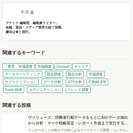
いいね！と思ったらシェア！
この記事のライター
半澤 薫
マナミナ 編集部 編集兼ライター。
金融・通信・メディア業界を経て現職。
趣味は食と旅行。
関連するキーワード
「教育」市場調査
市場調査
Dockpit
キャリア
データマーケティング
競合調査
競合分析
市場調査