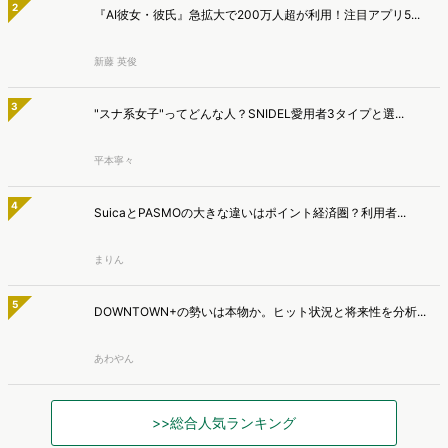
昨日
週間
月間
1
【2025年版】人気キャラ図鑑｜ヒットしたミャクミャク・ラ...
平本寧々
2
『AI彼女・彼氏』急拡大で200万人超が利用！注目アプリ5...
新藤 英俊
3
"スナ系女子"ってどんな人？SNIDEL愛用者3タイプと選...
平本寧々
4
SuicaとPASMOの大きな違いはポイント経済圏？利用者...
まりん