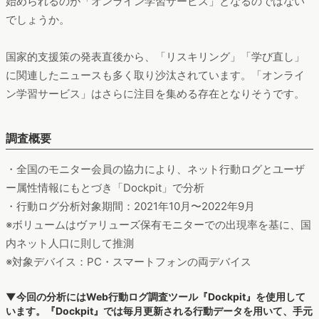
直し」が見直されている今。リスキリングは「仕事終わりの稽
古事」とは一線を画し、自身の今後のキャリアに深く関係する
可能性を多分に含んだ「スキルアップのための学習」となるで
しょう。
日々の仕事と低迷した経済の中で、どれだけ合理的に時間とお
金を費やすことができるか。その現実的な方法として、手軽に
始められるのが「オンライン学習サービス」となるのではない
でしょうか。
国家的支援策の発表直後から、「リスキリング」「学び直し」
に関連したニュースも多く取り沙汰されています。「オンライ
ン学習サービス」はさらに注目を集める存在となりそうです。
調査概要
・全国のモニター会員の協力により、ネット行動ログとユーザ
ー属性情報にもとづき「Dockpit」で分析