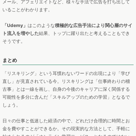
期間：2021年10月〜2022年9月
デバイス：PCおよびスマートフォン
こちらをみると、
「TECH CAMP」の自然検索の多さ
に、「プ
ログラミング系オンライン学習の代表格」という認知度の高さ
がうかがえます。その一方で、急増した「Udemy」を見てみる
と、自然検索では2番手ですが、リスティング、ディスプレイ、
メール、アフェリエイトなど、様々な手法で広告を打ち出して
いることがわかります。
「Udemy」
はこのような
積極的な広告手法により関心層のサイ
ト流入を増やした
結果、トップに躍り出たと考えることもでき
そうです。
まとめ
「リスキリング」という耳慣れないワードの出現により「学び