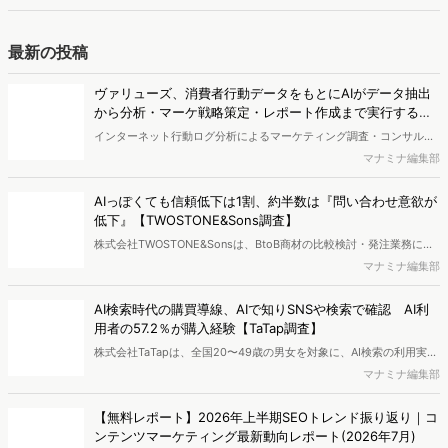
か、また、要因を理解した上で、成果に確実につながるコンテンツを
【無料レポート】2026最新"高校生デジタル行動"調査！
制作するにはどうするべきなのでしょうか。本レポートはこのような
「...
疑問をお抱えのSEO・Webマーケティングご担当者様におすすめの内
高校生のスマートフォン行動ログとアンケートデータを掛け合わせ、
容となっています。※本レポートは記事のフォームから無料でダウン
最新の若年層（高校生）におけるデジタル行動実態やSNSの利用傾向
マナミナ編集部
ロードできます。
に関する分析をおこないました。iPhone3GSの登場から十数年が経
ち、スマートフォンを取り巻く環境が成熟するなか、新興SNSの台頭
【無料レポート】ヨーグルト購買層「4タイプ」徹底解剖〜
により高校生のデジタルライフスタイルは新たな変化を見せていま
WE...
す。※資料は記事内の入力フォームより、ダウンロードいただけま
新商品開発・新市場参入には色々な悩みがつきものです。アンケート
す。
調査を実施しても、購買実態が不透明、新商品の受容性も判断しきれ
マナミナ編集部
ないなど、詰めきれない問題もあるかと思います。そこで本レポート
で提案するのが、「WEB行動・意識・購買の3視点」を活用し、どの
ようにして市場理解をしていけるのか、現状の既発商品のセグメント
最新の投稿
で相性の良いターゲットはどこかを明らかにするという調査手法で
す。新商品開発関連担当者様・マーケティング担当者様向け必見のレ
ヴァリューズ、消費者行動データをもとにAIがデータ抽出
ポートとなっています。※本レポートは記事のフォームから無料でダ
から分析・マーケ戦略策定・レポート作成まで実行する
ウンロードできます。
「Dockpit AIエージェント」を提供開始
インターネット行動ログ分析によるマーケティング調査・コンサルテ
ィングサービスを提供する株式会社ヴァリューズは、国内最大規模
マナミナ編集部
250万人のWeb行動ログデータを基盤としたマーケティングリサーチ
エンジン「Dockpit（ドックピット）」の新機能として、AIが市場分
AIっぽくても信頼低下は1割、約半数は『問い合わせ意欲が
析から仮説構築、レポート作成までを自律的にサポートする
低下』【TWOSTONE&Sons調査】
「Dockpit AIエージェント」の提供を開始いたしました。
株式会社TWOSTONE&Sonsは、BtoB商材の比較検討・発注業務に携
わる担当者を対象に、コンテンツのAIっぽさに関する意識調査を実施