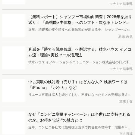
サブスクリプション
データ分析
STP分析
行動経済学
Zoom 録画
セグメンテーション
トレンド調査
関連する投稿
ヴァリューズ、消費者行動データをもとにAIがデータ抽出
から分析・マーケ戦略策定・レポート作成まで実行する
「Dockpit AIエージェント」を提供開始
インターネット行動ログ分析によるマーケティング調査・コンサルテ
ィングサービスを提供する株式会社ヴァリューズは、国内最大規模
マナミナ編集部
250万人のWeb行動ログデータを基盤としたマーケティングリサーチ
エンジン「Dockpit（ドックピット）」の新機能として、AIが市場分
【無料レポート】シャンプー市場動向調査｜2025年を振り
析から仮説構築、レポート作成までを自律的にサポートする
返り！ 「高機能×中価格」へのシフト・次なるトレンドの
「Dockpit AIエージェント」の提供を開始いたしました。
兆し
近年、消費者の髪や頭皮への興味関心が高まる中、シャンプーへの支
出額は増加傾向にあります。本レポートでは、独自のWeb行動ログデ
新藤 英俊
ータをもとに2025年のシャンプー市場を分析しました。その結果、
検討段階において、高い外部評価（口コミやベストコスメ受賞など）
直感を「勝てる戦略仮説」へ翻訳する。積水ハウス イノコ
と優れた機能性を両立した「中価格帯の新興ブランド」へ支持がシフ
ム流・理論×実践ツール活用法
トしている実態が明らかとなりました。また、長年の実績とステータ
積水ハウス イノベーション＆コミュニケーション株式会社の日ノ澤恵
スを誇る高価格帯ブランドも根強い支持を集めています。さらに次な
莉氏と株式会社ヴァリューズ取締役副社長・後藤賢治が対談。日ノ澤
マナミナ編集部
るトレンドとして、香りの変化や、タイパ・衛生面に優れる「吊り下
氏が提唱する5Sフレームワークとその実践について語り合いました。
げパウチ」の普及の兆しについても考察します。