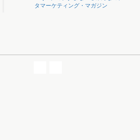
最近話題のキーワード
マナミナで話題のキーワード
Z世代
マーケティング用語
「食品・飲料」市場調査
トレンド調査
検索キーワード分析
Web会議
ツール
zoom
テレワーク
manamina［マナミナ］まなべるみんなのデー
タマーケティング・マガジン