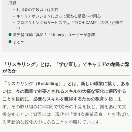
用層
利用者の半数以上は男性
キャリアポジションによって変わる講座への関心
プログラミング系サービスでは「TECH CAMP」の強さが際立
つ
●
業界勢力図に異変？「Udemy」ユーザーが急増
●
まとめ
「リスキリング」とは。「学び直し」でキャリアの創造に繋
がるか
「リスキリング（Reskilling）」とは、新しい職業に就く、ある
いは、今の職業で必要とされるスキルの大幅な変化に適応する
ことを目的に、必要なスキルを獲得するための教育
を指しま
す。その取り組みに5年間で1兆円の予算を投じ、国をあげて支
援をするという背景には、現代が「第4次産業革命」とも呼ばれ
る革新的な変化の中にあることを示唆しています。