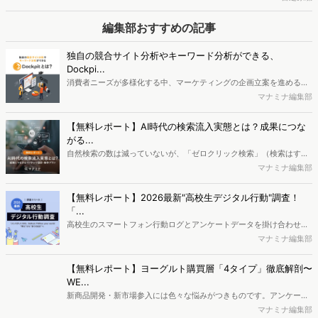
中古買取の検討者（売り手）はどんな人？ 検索ワードは
「iPhone」「ポケカ」など
リユース市場は拡大を続けており、不要になったモノの売却は身近な
選択肢になりつつあります。ではリユース市場における「売り手」は
重兼千春
どのような人なのでしょうか。今回は「買取」検索者の検索キーワー
ドや属性、興味関心を分析し、買取サービスを利用する消費者像を探
なぜ「コンビニ増量キャンペーン」は全世代に支持される
りました。
のか。お得さ"以外"の魅力とは
近年、コンビニ各社では価格据え置きで内容量を増やす「増量キャン
ペーン」が相次いで実施されています。物価高が続く中、分かりやす
宮之原凜
いお得感を訴求できる施策として、消費者からの関心も高まっている
ようです。一方で、増量キャンペーンは単なる節約ニーズだけでな
編集部おすすめの記事
く、新商品や話題性への関心とも結びついている可能性があります。
本記事では、検索データや行動データをもとに、コンビニ各社の取り
独自の競合サイト分析やキーワード分析ができる、
組みと関心者の特徴を分析し、増量キャンペーンが支持される背景を
Dockpi...
探ります。
消費者ニーズが多様化する中、マーケティングの企画立案を進める上
で、競合分析や消費者分析の重要性がより高まっています。Web行動
マナミナ編集部
ログ分析ツール「Dockpit（ドックピット）」では、消費者Web行動
データを活用し、Web上の消費者行動を起点とした競合サイト分析や
【無料レポート】AI時代の検索流入実態とは？成果につな
消費者分析が可能です。今回はDockpitならではの利便性の高い機能
がる...
や活用方法を解説します。
自然検索の数は減っていないが、「ゼロクリック検索」（検索はする
がページには流入しない）の割合が増加しているのが、AI時代の検索
マナミナ編集部
流入の現状と言われています。では、その要因はどのようなことなの