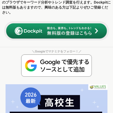
・行動ログ分析対象期間：2021年10月〜2022年9月
※ボリュームはヴァリューズ保有モニターでの出現率を基に、国
内ネット人口に則して推測
※対象デバイス：PC・スマートフォンの両デバイス
▼今回の分析にはWeb行動ログ調査ツール『Dockpit』を使用して
います。『Dockpit』では毎月更新される行動データを用いて、手元
のブラウザでキーワード分析やトレンド調査を行えます。Dockpitに
は無料版もありますので、興味のある方は下記よりぜひご登録くだ
さい。
＼Googleでマナミナをフォロー！／