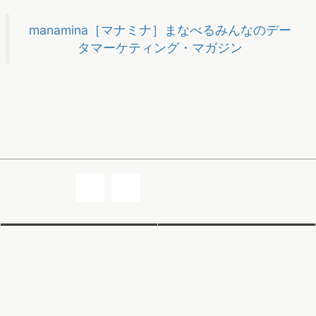
manamina［マナミナ］まなべるみんなのデー
タマーケティング・マガジン
記事一覧
人気の記事
メールマガジン配信停止
引用・転載について
運営会社