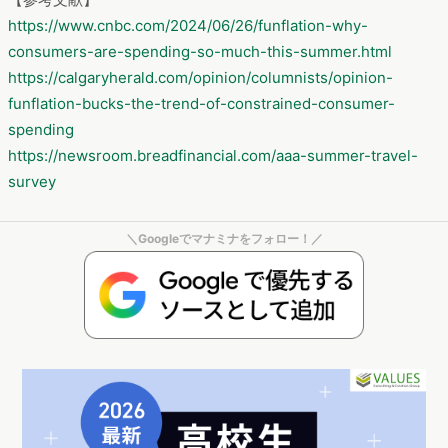
https://www.cnbc.com/2024/06/26/funflation-why-
consumers-are-spending-so-much-this-summer.html
https://calgaryherald.com/opinion/columnists/opinion-
funflation-bucks-the-trend-of-constrained-consumer-
spending
https://newsroom.breadfinancial.com/aaa-summer-travel-
survey
＼Googleでマナミナをフォロー！／