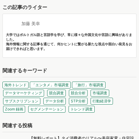
この記事のライター
加藤 美幸
大学ではポルトガル語と言語学を学び、常に様々な外国文化や言語に興味がありま
した。
海外情報に関する記事を通じて、何かヒントに繋がる新たな視点や面白い発見をお
届けできればと思います。
関連するキーワード
海外トレンド
「エンタメ」市場調査
「旅行」市場調査
データマーケティング
競合調査
競合分析
市場調査
サブスクリプション
データ分析
STP分析
行動経済学
Zoom 録画
セグメンテーション
トレンド調査
関連する投稿
【無料レポート】タイ消費者のリアル〜美容家電・住宅設