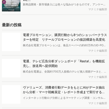
す。※資料は記事内の入力フォームより、ダウンロードいただけま
新商品開発・新市場参入には色々な悩みがつきものです。アンケート
す。
調査を実施しても、購買実態が不透明、新商品の受容性も判断しきれ
マナミナ編集部
ないなど、詰めきれない問題もあるかと思います。そこで本レポート
で提案するのが、「WEB行動・意識・購買の3視点」を活用し、どの
ようにして市場理解をしていけるのか、現状の既発商品のセグメント
最新の投稿
で相性の良いターゲットはどこかを明らかにするという調査手法で
す。新商品開発関連担当者様・マーケティング担当者様向け必見のレ
電通プロモーション、購買行動から8つのショッパークラス
ポートとなっています。※本レポートは記事のフォームから無料でダ
ターを特定 リテールプロモーションの仮説構築を高度化
ウンロードできます。
株式会社電通プロモーションは、食品スーパーの約60万件のID-POS
データと生活者の定性データをAIで分析し、購買行動の特徴に基づい
マナミナ編集部
た8つのショッパークラスターを特定しました。これにより購買時点
における生活者の意識や行動背景の把握が可能となり、リテールプロ
電通、テレビ広告分析ダッシュボード「Rasta!」を機能拡
モーションにおけるプランニングの高速化と高精度化を実現できると
充し、放送局へ提供開始
いいます。
株式会社電通は、全国約1700万人規模のテレビ個人視聴データと、独
自の大規模生活者意識調査データを掛け合わせて、テレビ広告のデー
マナミナ編集部
タ集計や広告効果の分析ができるダッシュボード「Rasta!
（Resourceful Analysis System of TV Audience：ラスタ）」の機能
ヴァリューズ、消費者行動データをもとにAIがデータ抽出
を拡充し、放送局への提供を開始したことを発表しました。
から分析・マーケ戦略策定・レポート作成まで実行する
「Dockpit AIエージェント」を提供開始
インターネット行動ログ分析によるマーケティング調査・コンサルテ
ィングサービスを提供する株式会社ヴァリューズは、国内最大規模
マナミナ編集部
250万人のWeb行動ログデータを基盤としたマーケティングリサーチ