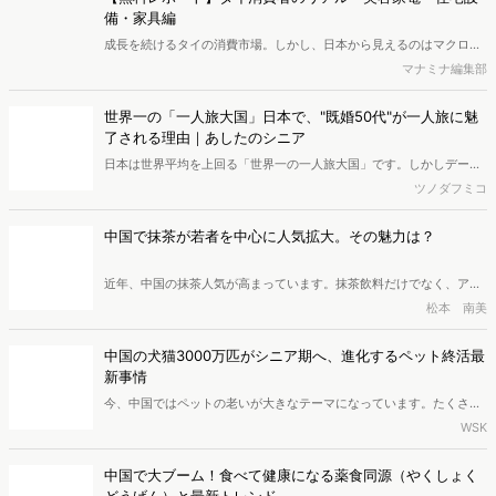
備・家具編
成⻑を続けるタイの消費市場。しかし、⽇本から⾒えるのはマクロ統
計や店頭の⾵景までで、消費者が家の中で実際に何を使い、何にこだ
マナミナ編集部
わって暮らしているかは⾒えにくいのが実情です 。本レポートでは、
美容家電・キッチン・家具の3 領域にフォーカスし、2 つのアンケー
世界一の「一人旅大国」日本で、"既婚50代"が一人旅に魅
トと投稿写真の分析により、タイの暮らしの実態を調査しました。※
了される理由｜あしたのシニア
本レポートは記事のフォームから無料でダウンロードできます。
日本は世界平均を上回る「世界一の一人旅大国」です。しかしデータ
が示す意外な担い手は「既婚の50代」。帰る場所がある彼らは、なぜ
ツノダフミコ
一人旅に魅了されるのでしょうか。そこには「ただ一人になりたい」
わけではなく、自由な時間のなかであえて「待つ人を想う」という既
中国で抹茶が若者を中心に人気拡大。その魅力は？
婚者ならではのインサイトが隠されていました。本記事では最新デー
タや市場動向から、シニア層の一人旅のリアルとビジネスチャンスに
近年、中国の抹茶人気が高まっています。抹茶飲料だけでなく、アイ
迫ります。
ス、ジェラート、チョコ、ラテ、お酒など数えきれないほどの抹茶商
松本 南美
品が登場しており、「万物皆可抹茶（なんでも抹茶味にできる）」と
いう言葉ができるほどです。この記事では、このような抹茶人気の背
中国の犬猫3000万匹がシニア期へ、進化するペット終活最
景にある要因を紹介します。
新事情
今、中国ではペットの老いが大きなテーマになっています。たくさん
の犬や猫がシニア期を迎え、ペット業界もかわいがるだけのフェーズ
WSK
から、最期まで寄り添うケアへと変わってきました。ペット保険、フ
ードと健康管理、そしてペット葬儀。広がり続けるこの市場で、今最
中国で大ブーム！食べて健康になる薬食同源（やくしょく
も注目されている変化をレポートします。
どうげん）と最新トレンド