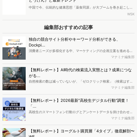
中国で今、伝統的な健康思想「薬食同源」が大ブームを巻き起こして
います。急速な高齢化を背景に健康寿命を延ばしたいシニア世代だけ
WSK
でなく、日々の疲れやストレスを抱える若者たちの間でも、タイパ抜
群の手軽な養生スタイルとして急速に浸透中。2024年には主要ECだ
編集部おすすめの記事
けで1兆円を超える巨大市場へと成長しました。本記事では、老舗の若
返りやヒット商品の動向など、進化を続ける中国の最新健康トレンド
独自の競合サイト分析やキーワード分析ができる、
を解説します。
Dockpi...
消費者ニーズが多様化する中、マーケティングの企画立案を進める上
で、競合分析や消費者分析の重要性がより高まっています。Web行動
マナミナ編集部
ログ分析ツール「Dockpit（ドックピット）」では、消費者Web行動
データを活用し、Web上の消費者行動を起点とした競合サイト分析や
【無料レポート】AI時代の検索流入実態とは？成果につな
消費者分析が可能です。今回はDockpitならではの利便性の高い機能
がる...
や活用方法を解説します。
自然検索の数は減っていないが、「ゼロクリック検索」（検索はする
がページには流入しない）の割合が増加しているのが、AI時代の検索
マナミナ編集部
流入の現状と言われています。では、その要因はどのようなことなの
か、また、要因を理解した上で、成果に確実につながるコンテンツを
【無料レポート】2026最新"高校生デジタル行動"調査！
制作するにはどうするべきなのでしょうか。本レポートはこのような
「...
疑問をお抱えのSEO・Webマーケティングご担当者様におすすめの内
高校生のスマートフォン行動ログとアンケートデータを掛け合わせ、
容となっています。※本レポートは記事のフォームから無料でダウン
最新の若年層（高校生）におけるデジタル行動実態やSNSの利用傾向
マナミナ編集部
ロードできます。
に関する分析をおこないました。iPhone3GSの登場から十数年が経
ち、スマートフォンを取り巻く環境が成熟するなか、新興SNSの台頭
【無料レポート】ヨーグルト購買層「4タイプ」徹底解剖〜
により高校生のデジタルライフスタイルは新たな変化を見せていま
WE...