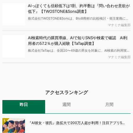
エンジン「Dockpit（ドックピット）」の新機能として、AIが市場分
AIっぽくても信頼低下は1割、約半数は『問い合わせ意欲が
析から仮説構築、レポート作成までを自律的にサポートする
低下』【TWOSTONE&Sons調査】
「Dockpit AIエージェント」の提供を開始いたしました。
株式会社TWOSTONE&Sonsは、BtoB商材の比較検討・発注業務に携
わる担当者を対象に、コンテンツのAIっぽさに関する意識調査を実施
マナミナ編集部
し、結果を公開しました。
AI検索時代の購買導線、AIで知りSNSや検索で確認 AI利
用者の57.2％が購入経験【TaTap調査】
株式会社TaTapは、全国20〜49歳の男女を対象に、AI検索の利用実態
と、AIで知った商品をどこで確かめているかを調査し、結果を公開し
マナミナ編集部
ました。
アクセスランキング
昨日
週間
月間
1
『AI彼女・彼氏』急拡大で200万人超が利用！注目アプリ5...