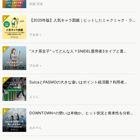
新藤 英俊
2
【2025年版】人気キャラ図鑑｜ヒットしたミャクミャク・ラ...
平本寧々
3
"スナ系女子"ってどんな人？SNIDEL愛用者3タイプと選...
平本寧々
4
SuicaとPASMOの大きな違いはポイント経済圏？利用者...
まりん
5
DOWNTOWN+の勢いは本物か。ヒット状況と将来性を分析...
あわやん