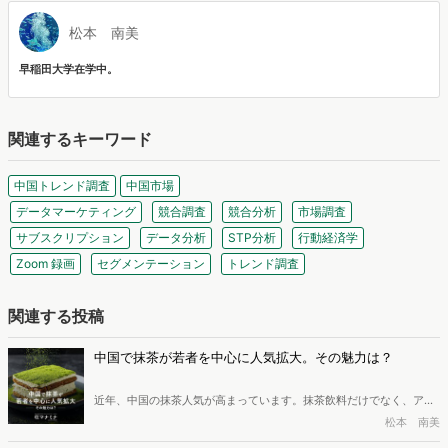
松本 南美
早稲田大学在学中。
関連するキーワード
中国トレンド調査
中国市場
データマーケティング
競合調査
競合分析
市場調査
サブスクリプション
データ分析
STP分析
行動経済学
Zoom 録画
セグメンテーション
トレンド調査
関連する投稿
中国で抹茶が若者を中心に人気拡大。その魅力は？
近年、中国の抹茶人気が高まっています。抹茶飲料だけでなく、アイ
ス、ジェラート、チョコ、ラテ、お酒など数えきれないほどの抹茶商
松本 南美
品が登場しており、「万物皆可抹茶（なんでも抹茶味にできる）」と