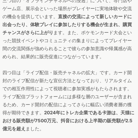
三つ目の「オフラインチャネルへの浸透」について、専門店や
ゲーム店、展示会といった場所がプレイヤーに実地体験や交流
の機会を提供しています。
直接の交流によって新しいカードに
出会ったり、体験プレイに参加したりする機会が生まれ、購買
チャンスがさらに上がり
ます。また、ポケモンカード大会とい
った競技イベントやコミュニティの集まりによってプレイヤー
間の交流関係が強められることで彼らの参加意識や帰属感が高
められ、結果的に販売促進につながっています。
四つ目は「ライブ配信・販売チャネルの拡大」です。カード開
封のライブ配信が新たな宣伝方法となっており、リアルタイム
での相互作用性によって視聴者に参加実感がもたらされます。
ライブ配信プラットフォームには多様な層のユーザーが含まれ
るため、カード開封の配信によってさらに幅広い消費者層の獲
得が期待できます。
2024年にトレカ企業である卡游は、天猫に
おける販売額が7500万元、抖音における上半期の販売額が2.5
億元を超え
ました。