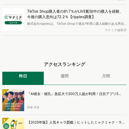
代）を対象に、メディア接触状況やAI・先進テクノロジーサービスの
利用状況を調査する「グローバル・メディア・テック調査2026」を
TikTok Shop購入者の81.7％がLIVE配信中の購入を経験、
実施し、結果を公開しました。
今後の購入意向は72.2％【ripples調査】
株式会社ripplesは、TikTok Shopで過去1年間に購入経験のある男女
を対象とした「TikTok Shop購入者実態調査2026」を実施し、結果を
マナミナ編集部
公開しました。
アクセスランキング
昨日
週間
月間
1
『AI彼女・彼氏』急拡大で200万人超が利用！注目アプリ5...
新藤 英俊
2
【2025年版】人気キャラ図鑑｜ヒットしたミャクミャク・ラ...