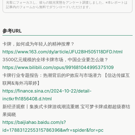
光客にフォーカスし、彼らの観光実態をアンケート調査しました。※本レポートは
記事内のフォームから無料でダウンロードいただけます。
参考URL
卡牌，如何成为年轻人的精神按摩？
https://www.163.com/dy/article/JFU28IH505118DFD.html
3500亿元规模的全球卡牌市场，中国企业要怎么做？
https://www.bilibili.com/opus/991681044995375109
卡牌行业专题报告：热潮背后的IP效应与市场潜力 【信达传媒互
联网&海外冯翠婷】
https://finance.sina.cn/2024-10-22/detail-
inctkrfh1856408.d.html
新经济观察丨集换式卡牌游戏潮流重燃 宝可梦卡牌成都超级赛结
果揭晓
https://baijiahao.baidu.com/s?
id=1788312255315786396&wfr=spider&for=pc