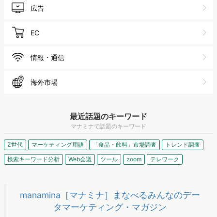
広告
EC
情報・通信
海外市場
最近話題のキーワード
マナミナで話題のキーワード
Z世代
マーケティング用語
「食品・飲料」市場調査
トレンド調査
検索キーワード分析
Web会議
ツール
zoom
テレワーク
manamina［マナミナ］まなべるみんなのデー
タマーケティング・マガジン