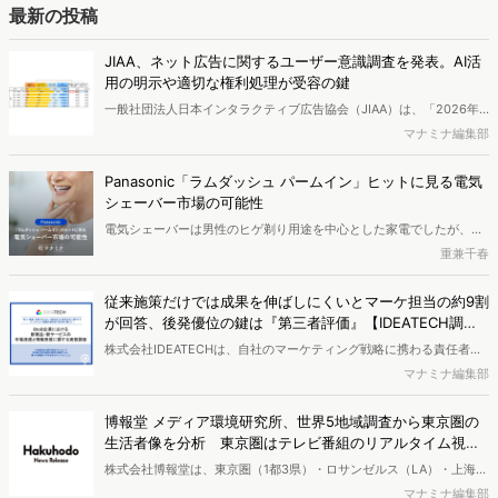
ようにして市場理解をしていけるのか、現状の既発商品のセグメント
最新の投稿
で相性の良いターゲットはどこかを明らかにするという調査手法で
す。新商品開発関連担当者様・マーケティング担当者様向け必見のレ
JIAA、ネット広告に関するユーザー意識調査を発表。AI活
ポートとなっています。※本レポートは記事のフォームから無料でダ
用の明示や適切な権利処理が受容の鍵
ウンロードできます。
一般社団法人日本インタラクティブ広告協会（JIAA）は、「2026年
インターネット広告に関するユーザー意識調査（定量）」を実施し、
マナミナ編集部
結果を公開しました。
Panasonic「ラムダッシュ パームイン」ヒットに見る電気
シェーバー市場の可能性
電気シェーバーは男性のヒゲ剃り用途を中心とした家電でしたが、近
年さまざまなニーズに対応するグルーミング製品へと広がりを見せて
重兼千春
います。今回は、検索データなどをもとに電気シェーバー市場の今後
の可能性を考察します。シェーバー関連検索者の検索キーワードや流
従来施策だけでは成果を伸ばしにくいとマーケ担当の約9割
入サイト、属性を分析し、市場の展開を探りました。
が回答、後発優位の鍵は『第三者評価』【IDEATECH調
査】
株式会社IDEATECHは、自社のマーケティング戦略に携わる責任者・
担当者（BtoB／BtoCを問わず、新しい価値・市場の打ち出しや認知
マナミナ編集部
拡大の意思決定に関与する層）を対象に、BtoB企業における新商品・
新サービスの市場浸透と情報発信に関する実態調査を実施し、結果を
博報堂 メディア環境研究所、世界5地域調査から東京圏の
公開しました。
生活者像を分析 東京圏はテレビ番組のリアルタイム視聴
が強く、信用度も高い
株式会社博報堂は、東京圏（1都3県）・ロサンゼルス（LA）・上海・
ロンドン・ドイツ全域の5地域で、各900名・計4,500名（10～50
マナミナ編集部