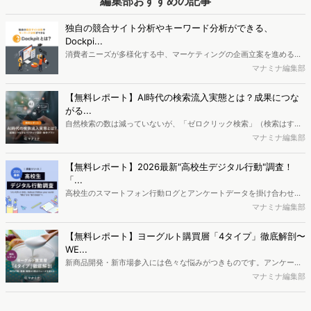
編集部おすすめの記事
タイパを重視した「機能性食品のスナック化」や、小紅書（RED）等
のコンテンツECが牽引する最新の消費トレンドを詳説。変容する中国
独自の競合サイト分析やキーワード分析ができる、
若年層の心理を読み解き、日本企業が中国の巨大な健康市場を攻略す
Dockpi...
るためのヒントを提示します。
消費者ニーズが多様化する中、マーケティングの企画立案を進める上
で、競合分析や消費者分析の重要性がより高まっています。Web行動
マナミナ編集部
ログ分析ツール「Dockpit（ドックピット）」では、消費者Web行動
データを活用し、Web上の消費者行動を起点とした競合サイト分析や
【無料レポート】AI時代の検索流入実態とは？成果につな
消費者分析が可能です。今回はDockpitならではの利便性の高い機能
がる...
や活用方法を解説します。
自然検索の数は減っていないが、「ゼロクリック検索」（検索はする
がページには流入しない）の割合が増加しているのが、AI時代の検索
マナミナ編集部
流入の現状と言われています。では、その要因はどのようなことなの
か、また、要因を理解した上で、成果に確実につながるコンテンツを
【無料レポート】2026最新"高校生デジタル行動"調査！
制作するにはどうするべきなのでしょうか。本レポートはこのような
「...
疑問をお抱えのSEO・Webマーケティングご担当者様におすすめの内
高校生のスマートフォン行動ログとアンケートデータを掛け合わせ、
容となっています。※本レポートは記事のフォームから無料でダウン
最新の若年層（高校生）におけるデジタル行動実態やSNSの利用傾向
マナミナ編集部
ロードできます。
に関する分析をおこないました。iPhone3GSの登場から十数年が経
ち、スマートフォンを取り巻く環境が成熟するなか、新興SNSの台頭
【無料レポート】ヨーグルト購買層「4タイプ」徹底解剖〜
により高校生のデジタルライフスタイルは新たな変化を見せていま
WE...
す。※資料は記事内の入力フォームより、ダウンロードいただけま
新商品開発・新市場参入には色々な悩みがつきものです。アンケート
す。
調査を実施しても、購買実態が不透明、新商品の受容性も判断しきれ
マナミナ編集部
ないなど、詰めきれない問題もあるかと思います。そこで本レポート
で提案するのが、「WEB行動・意識・購買の3視点」を活用し、どの