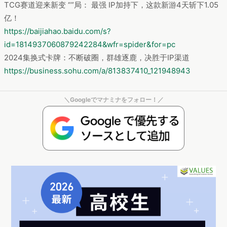
TCG赛道迎来新变 “”局： 最强 IP加持下，这款新游4天斩下1.05
亿！
https://baijiahao.baidu.com/s?
id=1814937060879242284&wfr=spider&for=pc
2024集换式卡牌：不断破圈，群雄逐鹿，决胜于IP渠道
https://business.sohu.com/a/813837410_121948943
＼Googleでマナミナをフォロー！／