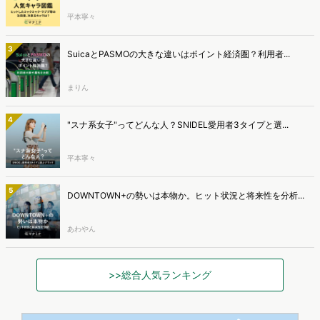
平本寧々
3
SuicaとPASMOの大きな違いはポイント経済圏？利用者...
まりん
4
"スナ系女子"ってどんな人？SNIDEL愛用者3タイプと選...
平本寧々
5
DOWNTOWN+の勢いは本物か。ヒット状況と将来性を分析...
あわやん
>>総合人気ランキング