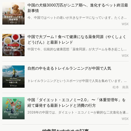
いう言葉ができるほどです。この記事では、このような抹茶人気の背
中国の犬猫3000万匹がシニア期へ、進化するペット終活最
景にある要因を紹介します。
新事情
今、中国ではペットの老いが大きなテーマになっています。たくさん
の犬や猫がシニア期を迎え、ペット業界もかわいがるだけのフェーズ
WSK
から、最期まで寄り添うケアへと変わってきました。ペット保険、フ
ードと健康管理、そしてペット葬儀。広がり続けるこの市場で、今最
中国で大ブーム！食べて健康になる薬食同源（やくしょく
も注目されている変化をレポートします。
どうげん）と最新トレンド
中国で今、伝統的な健康思想「薬食同源」が大ブームを巻き起こして
います。急速な高齢化を背景に健康寿命を延ばしたいシニア世代だけ
WSK
でなく、日々の疲れやストレスを抱える若者たちの間でも、タイパ抜
群の手軽な養生スタイルとして急速に浸透中。2024年には主要ECだ
自然の中を走るトレイルランニングが中国で人気
けで1兆円を超える巨大市場へと成長しました。本記事では、老舗の若
返りやヒット商品の動向など、進化を続ける中国の最新健康トレンド
トレイルランニングというスポーツが中国で人気を集めています。
を解説します。
「トレイル」とは「未舗装路」を意味し、山道など自然の中を走るス
松本 南美
ポーツです。特に30代から40代の人々の間で人気を集めるこのスポ
ーツについて、ブームとなっている背景を紹介します。
中国「ダイエット・エコノミー2.0」 〜「体重管理年」を
経て爆発する最新トレンドと消費の行方
2026年の中国では、ダイエット・エコノミーが劇的な二次進化を遂
げています。2024年に始動した政府主導の「体重管理年」プロジェ
WSK
クトを経て、国民の意識はダイエットから全天候型のライフスタイル
へと進化しています。本記事では、春節後の爆発的な需要を背景に、