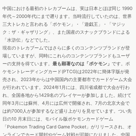
中国における最初のトレカブームは、実は日本とほぼ同じ 1990
年代～2000年代にまで遡ります。当時流行していたのは、世界
三大トレカと言われる「ポケモン」・「遊戯王」・「マジッ
ク：ザ・ギャザリング」、また国産のスナックブランドによる
「水滸伝」などでした。
現在のトレカブームではさらに多くのコンテンツブランドが登
場していますが、同時にこれらのコンテンツブランドもユーザ
ーの支持を得ています。
最も顕著なのは「ポケモン」
です。ポ
ケモントレーディングカード(PTCG)は2022年に簡体字版が発
売され、2023年からは中国国内の主要都市でカードゲーム大会
が行われています。2024年1月には、四川省成都で大会が行わ
れ、全国各地から1429名のプレイヤーが参加しました。続けて
同年3月には蘇州、4月には広州で開催され、7月の北京大会で
は約7000人が参加するなど盛り上がりを見せています。つい先
日の10 月末日には、モバイル版ポケモンカードゲーム
「Pokemon Trading Card Game Pocket」がリリースされ、オ
ンラインでカード開封やゲーム対戦が可能になりました。中国