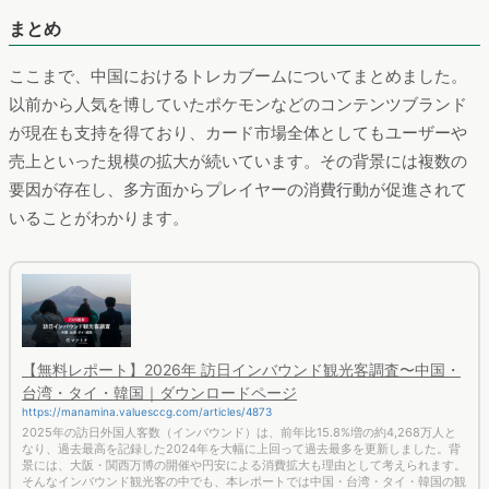
まとめ
ここまで、中国におけるトレカブームについてまとめました。
以前から人気を博していたポケモンなどのコンテンツブランド
が現在も支持を得ており、カード市場全体としてもユーザーや
売上といった規模の拡大が続いています。その背景には複数の
要因が存在し、多方面からプレイヤーの消費行動が促進されて
いることがわかります。
【無料レポート】2026年 訪日インバウンド観光客調査〜中国・
台湾・タイ・韓国｜ダウンロードページ
https://manamina.valuesccg.com/articles/4873
2025年の訪日外国人客数（インバウンド）は、前年比15.8%増の約4,268万人と
なり、過去最高を記録した2024年を大幅に上回って過去最多を更新しました。背
景には、大阪・関西万博の開催や円安による消費拡大も理由として考えられます。
そんなインバウンド観光客の中でも、本レポートでは中国・台湾・タイ・韓国の観