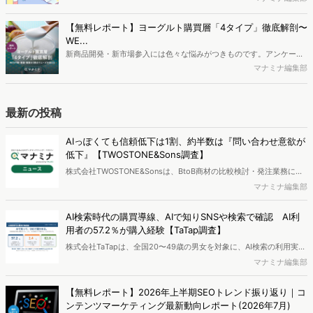
ロードできます。
に関する分析をおこないました。iPhone3GSの登場から十数年が経
ち、スマートフォンを取り巻く環境が成熟するなか、新興SNSの台頭
【無料レポート】ヨーグルト購買層「4タイプ」徹底解剖〜
により高校生のデジタルライフスタイルは新たな変化を見せていま
WE...
す。※資料は記事内の入力フォームより、ダウンロードいただけま
新商品開発・新市場参入には色々な悩みがつきものです。アンケート
す。
調査を実施しても、購買実態が不透明、新商品の受容性も判断しきれ
マナミナ編集部
ないなど、詰めきれない問題もあるかと思います。そこで本レポート
で提案するのが、「WEB行動・意識・購買の3視点」を活用し、どの
ようにして市場理解をしていけるのか、現状の既発商品のセグメント
最新の投稿
で相性の良いターゲットはどこかを明らかにするという調査手法で
す。新商品開発関連担当者様・マーケティング担当者様向け必見のレ
AIっぽくても信頼低下は1割、約半数は『問い合わせ意欲が
ポートとなっています。※本レポートは記事のフォームから無料でダ
低下』【TWOSTONE&Sons調査】
ウンロードできます。
株式会社TWOSTONE&Sonsは、BtoB商材の比較検討・発注業務に携
わる担当者を対象に、コンテンツのAIっぽさに関する意識調査を実施
マナミナ編集部
し、結果を公開しました。
AI検索時代の購買導線、AIで知りSNSや検索で確認 AI利
用者の57.2％が購入経験【TaTap調査】
株式会社TaTapは、全国20〜49歳の男女を対象に、AI検索の利用実態
と、AIで知った商品をどこで確かめているかを調査し、結果を公開し
マナミナ編集部
ました。
【無料レポート】2026年上半期SEOトレンド振り返り｜コ
ンテンツマーケティング最新動向レポート(2026年7月)