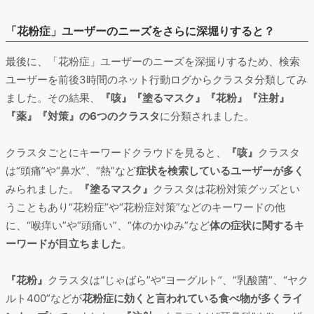
「花粉症」ユーザーのニーズをさらに深堀りすると？
最後に、「花粉症」ユーザーのニーズを深掘りするため、検索
ユーザーを前後3時間のネット行動ログからクラスタ分類してみ
ました。その結果、
『咳』『塗るマスク』『花粉』『注射』
『薬』『対策』の6つのクラスタ
に分類されました。
クラスタごとにキーワードクラウドを見ると、
『咳』
クラスタ
は“頭痛”や“鼻水”、“熱”など
症状を検索しているユーザーが多く
みられました。
『塗るマスク』
クラスタは花粉対策グッズとい
うこともあり“花粉症”や“花粉症対策”などのキーワードの他
に、“喉痒い”や“頭痛い”、“体のかゆみ”など
体の症状に関するキ
ーワードが目立ちました
。
『花粉』
クラスタは“じゃばら”や“ヨーグルト”、“乳酸菌”、“ヤク
ルト400”などが
花粉症に効くと言われている食べ物が多くライ