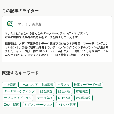
この記事のライター
マナミナ編集部
マナミナは" まなべるみんなのデータマーケティング・マガジン "。
市場の動向や消費者の気持ちをデータを調査して伝えます。
編集部は、メディア出身者やデータ分析プロジェクト経験者、マーケティングコン
サルタント、広告代理店出身者まで、様々なバックグラウンドのメンバーが集まり
ました。イメージは「仲の良いパートナー会社の人」。難しいことも簡単に、「み
んながまなべる」メディアをめざして、日々情報を発信しています。
関連するキーワード
市場調査
「ヘルスケア」市場調査
クラスタ
検索キーワード分析
データマーケティング
競合調査
競合分析
市場調査
サブスクリプション
データ分析
STP分析
行動経済学
Zoom 録画
セグメンテーション
トレンド調査