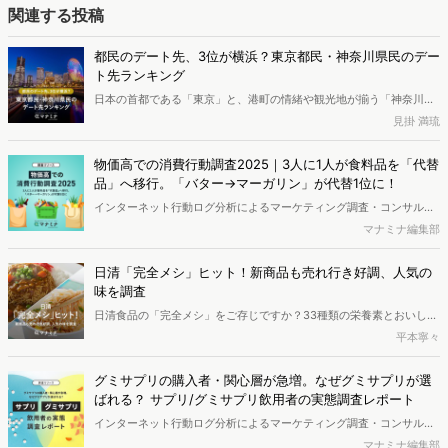
関連する投稿
都民のデート先、3位が横浜？東京都民・神奈川県民のデー
ト先ランキング
日本の首都である「東京」と、港町の情緒や観光地が揃う「神奈川」
は、どちらもデート先に困りにくいエリアです。 一方で、選択肢が多
見掛 満琉
いからこそ「結局みんな、どこに行くのか」が見えにくい面もありま
す。今回は、Web上の検索データを分析し、東京都民と神奈川県民が
物価高での消費行動調査2025｜3人に1人が食料品を「代替
選ぶデートスポットの傾向を調査しました。日本有数の都市であるこ
品」へ移行。「バター→マーガリン」が代替1位に！
の2つのエリアに住む人々は、普段どのような場所でデートをしてい
インターネット行動ログ分析によるマーケティング調査・コンサルテ
るのでしょうか。
ィングサービスを提供する株式会社ヴァリューズ（本社：東京都港
マナミナ編集部
区、代表取締役社長：辻本 秀幸、以下「ヴァリューズ」）は、国内の
18歳以上の男女33,276人を対象に、直近2年間の物価高による消費行
日清「完全メシ」ヒット！新商品も売れ行き好調、人気の
動変化に関する消費者アンケート調査を実施しました。また、WEB行
味を調査
動ログを使用し、WEB上における興味関心を分析しました。※本レポ
日清食品の「完全メシ」をご存じですか？33種類の栄養素とおいしさ
ートは記事末尾のフォームから無料でダウンロードできます。
の完全なバランスを追求した「完全メシ」がいま人気沸騰中です。即
平本寧々
席麺、カップライス、冷凍食品、スープなどが展開されています。今
回は即席麺とカップライスに着目し、「完全メシ」購入者の特徴や人
グミサプリの購入者・関心層が急増。なぜグミサプリが選
気の味を調査していきます。最後には、おいしく栄養を摂取できるそ
ばれる？ サプリ/グミサプリ飲用者の実態調査レポート
のほかの商品もご紹介します。
インターネット行動ログ分析によるマーケティング調査・コンサルテ
ィングサービスを提供する株式会社ヴァリューズ（本社：東京都港
マナミナ編集部