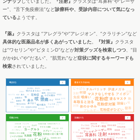
ンナップ
していました。
『注射』
クラスタは“耳鼻科”や“レーザ
ー”、“舌下免疫療法”など
診療科や、受診内容について気になっ
ている
ようです。
『薬』
クラスタは “アレグラ”や“アレジオン”、“クラリチン”など
具体的な医薬品名が多くあがっていました
。
『対策』
クラスタ
は“ワセリン”や“ビタミンD”などが
対策グッズを検索しつつ
、“目
がかゆい”や“だるい”、“肌荒れ”など
症状に関するキーワードも
検索
されていました。