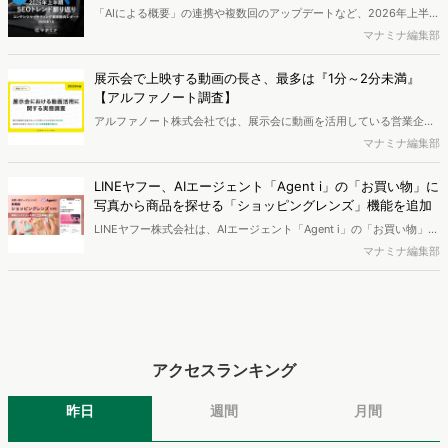
「AIによる概要」の連携や複数回のアップデートなど、2026年上半期
のSEO領域には変化がありました。また生成AI利用は約1.6倍に伸長
マナミナ編集部
し、最多のChatGPTを追う形でGeminiも15.1%へ拡大するなど、ユー
ザーの選択肢の多様化が進んでいます。WebマーケターやSEO担当者
展示会で上映する動画の長さ、最多は『1分～2分未満』
必見の2026年上半期概要です。※本レポートは記事のフォームから無
【アルファノート調査】
料でDLできます。また、レポートをDLしていただいた方には特典も
アルファノート株式会社では、展示会に動画を活用している営業企
ご用意しております。
画・マーケティング担当者を対象に、展示会における動画活用の実態
マナミナ編集部
調査を実施し、結果を公開しました。
LINEヤフー、AIエージェント「Agent i」の「お買い物」に
写真から商品を探せる「ショッピングレンズ」機能を追加
LINEヤフー株式会社は、AIエージェント「Agent i」の「お買い物」エ
ージェントにおいて、写真から商品を探せる「ショッピングレンズ」
マナミナ編集部
の機能を提供開始したことを発表しました。
アクセスランキング
昨日
週間
月間