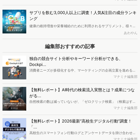
区、代表取締役社長：辻本 秀幸、以下「ヴァリューズ」）は、国内の
18歳以上の男女38,015人を対象に、飲用しているサプリメントに関す
サプリを飲む3,000人以上に調査！人気&注目の成分ランキ
る消費者アンケート調査を実施しました。また、Web行動ログとアン
ング
ケートデータを活用した分析ツール（「Dockpit（ドックピット）」
健康の維持増進や栄養補給のために利用されるサプリメント。様々な
「Perscope（ペルスコープ）」）を用いて、サプリメント市場を調
成分を含むサプリメントが販売されていますが、どのような成分が消
あわやん
査。サプリメント利用者を種類別にセグメント分けし、それぞれの価
費者の関心を引きつけるのでしょうか。この記事では、サプリメント
値観や特徴的な検索ワードなどを分析しました。
を摂取している方を対象に行った調査を参照しつつ、「関心がある」
編集部おすすめの記事
と回答の多かった人気&注目の成分のランキングや興味関心者を分析
しました。
独自の競合サイト分析やキーワード分析ができる、
Dockpi...
消費者ニーズが多様化する中、マーケティングの企画立案を進める上
で、競合分析や消費者分析の重要性がより高まっています。Web行動
マナミナ編集部
ログ分析ツール「Dockpit（ドックピット）」では、消費者Web行動
データを活用し、Web上の消費者行動を起点とした競合サイト分析や
【無料レポート】AI時代の検索流入実態とは？成果につな
消費者分析が可能です。今回はDockpitならではの利便性の高い機能
がる...
や活用方法を解説します。
自然検索の数は減っていないが、「ゼロクリック検索」（検索はする
がページには流入しない）の割合が増加しているのが、AI時代の検索
マナミナ編集部
流入の現状と言われています。では、その要因はどのようなことなの
か、また、要因を理解した上で、成果に確実につながるコンテンツを
【無料レポート】2026最新"高校生デジタル行動"調査！
制作するにはどうするべきなのでしょうか。本レポートはこのような
「...
疑問をお抱えのSEO・Webマーケティングご担当者様におすすめの内
高校生のスマートフォン行動ログとアンケートデータを掛け合わせ、
容となっています。※本レポートは記事のフォームから無料でダウン
最新の若年層（高校生）におけるデジタル行動実態やSNSの利用傾向
マナミナ編集部