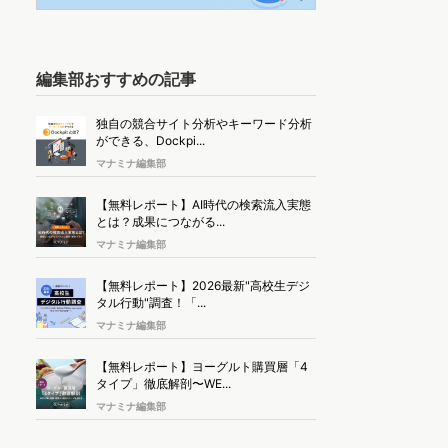
編集部おすすめの記事
独自の競合サイト分析やキーワード分析
ができる、Dockpi...
マナミナ編集部
【無料レポート】AI時代の検索流入実態
とは？成果につながる...
マナミナ編集部
【無料レポート】2026最新"高校生デジ
タル行動"調査！「...
マナミナ編集部
【無料レポート】ヨーグルト購買層「4
タイプ」徹底解剖〜WE...
マナミナ編集部