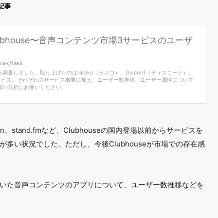
記事
d、Clubhouse〜音声コンテンツ市場3サービスのユーザ
cles/1365
査しました。取り上げたのはradiko（ラジコ）、Discord（ディスコード）、
の3サービス。それぞれのサービス概要に加え、ユーザー数推移、ユーザー属性について
場の分析にお使いください。
n、stand.fmなど、Clubhouseの国内登場以前からサービスを
多い状況でした。ただし、今後Clubhouseが市場での存在感
いた音声コンテンツのアプリについて、ユーザー数推移などを