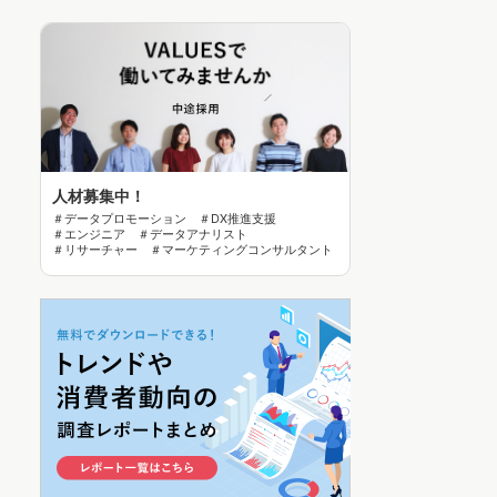
人材募集中！
＃データプロモーション ＃DX推進支援
＃エンジニア ＃データアナリスト
＃リサーチャー ＃マーケティングコンサルタント