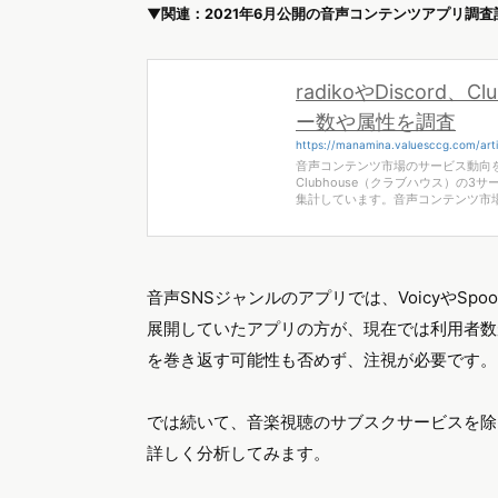
▼関連：2021年6月公開の音声コンテンツアプリ調査
radikoやDiscor
ー数や属性を調査
https://manamina.valuesccg.com/arti
音声コンテンツ市場のサービス動向を調
Clubhouse（クラブハウス）
集計しています。音声コンテンツ市
音声SNSジャンルのアプリでは、VoicyやSpoo
展開していたアプリの方が、現在では利用者数が
を巻き返す可能性も否めず、注視が必要です。
では続いて、音楽視聴のサブスクサービスを除
詳しく分析してみます。