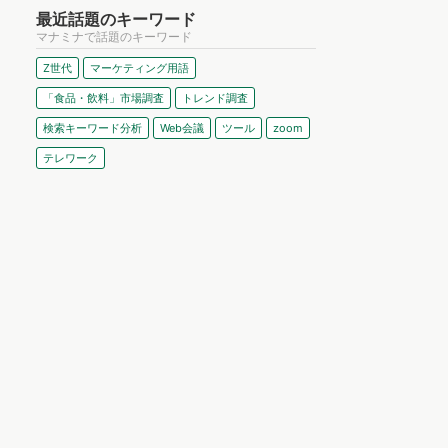
最近話題のキーワード
マナミナで話題のキーワード
Z世代
マーケティング用語
「食品・飲料」市場調査
トレンド調査
検索キーワード分析
Web会議
ツール
zoom
テレワーク