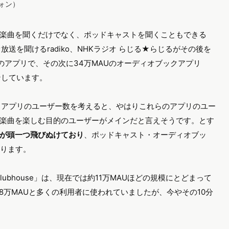
フォン）
楽曲を聞くだけでなく、ポッドキャストを聞くこともできる
てラジオ放送を聞けるradiko、NHKラジオ らじる★らじるがその後を
のアプリで、その次に34万MAUのオーディオブックアプリ
インしています。
ッドキャストアプリのユーザー数を考えると、やはりこれらのアプリのユー
楽曲を楽しむ目的のユーザーがメインだと言えそうです。とす
が頭一つ飛びぬけており
、ポッドキャスト・オーディオブッ
かります。
lubhouse」は、現在では約11万MAUほどの規模にとどまって
08万MAUと多くの利用者に使われていましたが、今やその10分