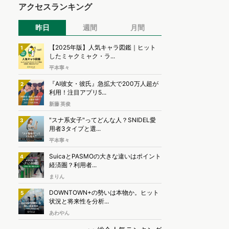
アクセスランキング
昨日
週間
月間
【2025年版】人気キャラ図鑑｜ヒット
1
したミャクミャク・ラ...
平本寧々
『AI彼女・彼氏』急拡大で200万人超が
2
利用！注目アプリ5...
新藤 英俊
"スナ系女子"ってどんな人？SNIDEL愛
3
用者3タイプと選...
平本寧々
SuicaとPASMOの大きな違いはポイント
4
経済圏？利用者...
まりん
DOWNTOWN+の勢いは本物か。ヒット
5
状況と将来性を分析...
あわやん