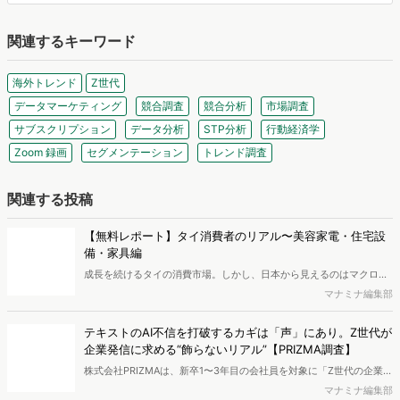
届けできればと思います。
関連するキーワード
海外トレンド
Z世代
データマーケティング
競合調査
競合分析
市場調査
サブスクリプション
データ分析
STP分析
行動経済学
Zoom 録画
セグメンテーション
トレンド調査
関連する投稿
【無料レポート】タイ消費者のリアル〜美容家電・住宅設
備・家具編
成⻑を続けるタイの消費市場。しかし、⽇本から⾒えるのはマクロ統
計や店頭の⾵景までで、消費者が家の中で実際に何を使い、何にこだ
マナミナ編集部
わって暮らしているかは⾒えにくいのが実情です 。本レポートでは、
美容家電・キッチン・家具の3 領域にフォーカスし、2 つのアンケー
テキストのAI不信を打破するカギは「声」にあり。Z世代が
トと投稿写真の分析により、タイの暮らしの実態を調査しました。※
企業発信に求める“飾らないリアル”【PRIZMA調査】
本レポートは記事のフォームから無料でダウンロードできます。
株式会社PRIZMAは、新卒1〜3年目の会社員を対象に「Z世代の企業選