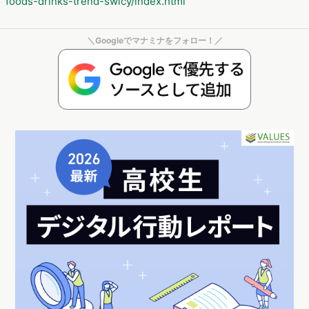
https://edition.cnn.com/2024/06/02/business/spicy-snack-
foods-drinks-trend-swicy/index.html
＼Googleでマナミナをフォロー！／