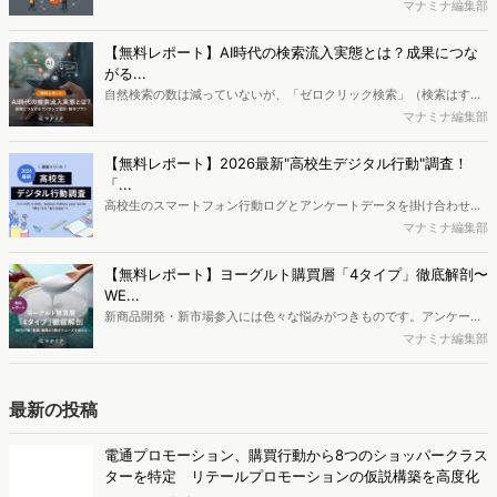
消費者ニーズが多様化する中、マーケティングの企画立案を進める上
で、競合分析や消費者分析の重要性がより高まっています。Web行動
マナミナ編集部
ログ分析ツール「Dockpit（ドックピット）」では、消費者Web行動
データを活用し、Web上の消費者行動を起点とした競合サイト分析や
【無料レポート】AI時代の検索流入実態とは？成果につな
消費者分析が可能です。今回はDockpitならではの利便性の高い機能
がる...
や活用方法を解説します。
自然検索の数は減っていないが、「ゼロクリック検索」（検索はする
がページには流入しない）の割合が増加しているのが、AI時代の検索
マナミナ編集部
流入の現状と言われています。では、その要因はどのようなことなの
か、また、要因を理解した上で、成果に確実につながるコンテンツを
【無料レポート】2026最新"高校生デジタル行動"調査！
制作するにはどうするべきなのでしょうか。本レポートはこのような
「...
疑問をお抱えのSEO・Webマーケティングご担当者様におすすめの内
高校生のスマートフォン行動ログとアンケートデータを掛け合わせ、
容となっています。※本レポートは記事のフォームから無料でダウン
最新の若年層（高校生）におけるデジタル行動実態やSNSの利用傾向
マナミナ編集部
ロードできます。
に関する分析をおこないました。iPhone3GSの登場から十数年が経
ち、スマートフォンを取り巻く環境が成熟するなか、新興SNSの台頭
【無料レポート】ヨーグルト購買層「4タイプ」徹底解剖〜
により高校生のデジタルライフスタイルは新たな変化を見せていま
WE...
す。※資料は記事内の入力フォームより、ダウンロードいただけま
新商品開発・新市場参入には色々な悩みがつきものです。アンケート
す。
調査を実施しても、購買実態が不透明、新商品の受容性も判断しきれ
マナミナ編集部
ないなど、詰めきれない問題もあるかと思います。そこで本レポート
で提案するのが、「WEB行動・意識・購買の3視点」を活用し、どの
ようにして市場理解をしていけるのか、現状の既発商品のセグメント
最新の投稿
で相性の良いターゲットはどこかを明らかにするという調査手法で
す。新商品開発関連担当者様・マーケティング担当者様向け必見のレ
電通プロモーション、購買行動から8つのショッパークラス
ポートとなっています。※本レポートは記事のフォームから無料でダ