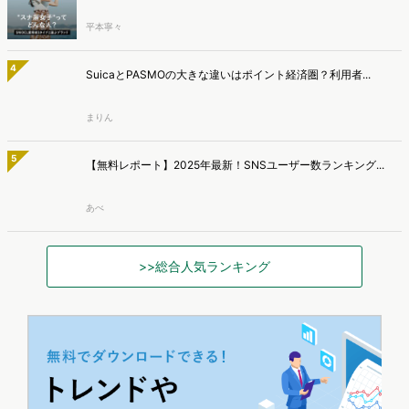
"スナ系女子"ってどんな人？SNIDEL愛用者3タイプと選...
平本寧々
4
SuicaとPASMOの大きな違いはポイント経済圏？利用者...
まりん
5
【無料レポート】2025年最新！SNSユーザー数ランキング...
あべ
>>総合人気ランキング