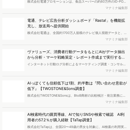
ターを特定 リテールプロモーションの仮説構築を高度化
ウンロードできます。
株式会社電通プロモーションは、食品スーパーの約60万件のID-POS
データと生活者の定性データをAIで分析し、購買行動の特徴に基づい
マナミナ編集部
た8つのショッパークラスターを特定しました。これにより購買時点
における生活者の意識や行動背景の把握が可能となり、リテールプロ
電通、テレビ広告分析ダッシュボード「Rasta!」を機能拡
モーションにおけるプランニングの高速化と高精度化を実現できると
充し、放送局へ提供開始
いいます。
株式会社電通は、全国約1700万人規模のテレビ個人視聴データと、独
自の大規模生活者意識調査データを掛け合わせて、テレビ広告のデー
マナミナ編集部
タ集計や広告効果の分析ができるダッシュボード「Rasta!
（Resourceful Analysis System of TV Audience：ラスタ）」の機能
ヴァリューズ、消費者行動データをもとにAIがデータ抽出
を拡充し、放送局への提供を開始したことを発表しました。
から分析・マーケ戦略策定・レポート作成まで実行する
「Dockpit AIエージェント」を提供開始
インターネット行動ログ分析によるマーケティング調査・コンサルテ
ィングサービスを提供する株式会社ヴァリューズは、国内最大規模
マナミナ編集部
250万人のWeb行動ログデータを基盤としたマーケティングリサーチ
エンジン「Dockpit（ドックピット）」の新機能として、AIが市場分
AIっぽくても信頼低下は1割、約半数は『問い合わせ意欲が
析から仮説構築、レポート作成までを自律的にサポートする
低下』【TWOSTONE&Sons調査】
「Dockpit AIエージェント」の提供を開始いたしました。
株式会社TWOSTONE&Sonsは、BtoB商材の比較検討・発注業務に携
わる担当者を対象に、コンテンツのAIっぽさに関する意識調査を実施
マナミナ編集部
し、結果を公開しました。
AI検索時代の購買導線、AIで知りSNSや検索で確認 AI利
用者の57.2％が購入経験【TaTap調査】