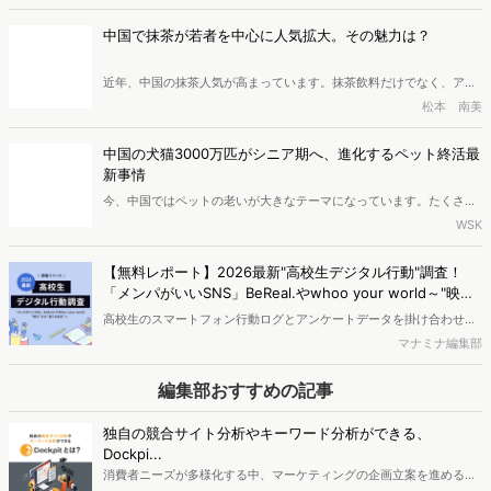
びにおける情報収集とカルチャーフィット」に関する調査を実施し、
マナミナ編集部
結果を公開しました。
中国で抹茶が若者を中心に人気拡大。その魅力は？
近年、中国の抹茶人気が高まっています。抹茶飲料だけでなく、アイ
ス、ジェラート、チョコ、ラテ、お酒など数えきれないほどの抹茶商
松本 南美
品が登場しており、「万物皆可抹茶（なんでも抹茶味にできる）」と
いう言葉ができるほどです。この記事では、このような抹茶人気の背
中国の犬猫3000万匹がシニア期へ、進化するペット終活最
景にある要因を紹介します。
新事情
今、中国ではペットの老いが大きなテーマになっています。たくさん
の犬や猫がシニア期を迎え、ペット業界もかわいがるだけのフェーズ
WSK
から、最期まで寄り添うケアへと変わってきました。ペット保険、フ
ードと健康管理、そしてペット葬儀。広がり続けるこの市場で、今最
【無料レポート】2026最新"高校生デジタル行動"調査！
も注目されている変化をレポートします。
「メンパがいいSNS」BeReal.やwhoo your world～"映
え"から"ありのまま"へ～
高校生のスマートフォン行動ログとアンケートデータを掛け合わせ、
最新の若年層（高校生）におけるデジタル行動実態やSNSの利用傾向
マナミナ編集部
に関する分析をおこないました。iPhone3GSの登場から十数年が経
ち、スマートフォンを取り巻く環境が成熟するなか、新興SNSの台頭
編集部おすすめの記事
により高校生のデジタルライフスタイルは新たな変化を見せていま
す。※資料は記事内の入力フォームより、ダウンロードいただけま
独自の競合サイト分析やキーワード分析ができる、
す。
Dockpi...