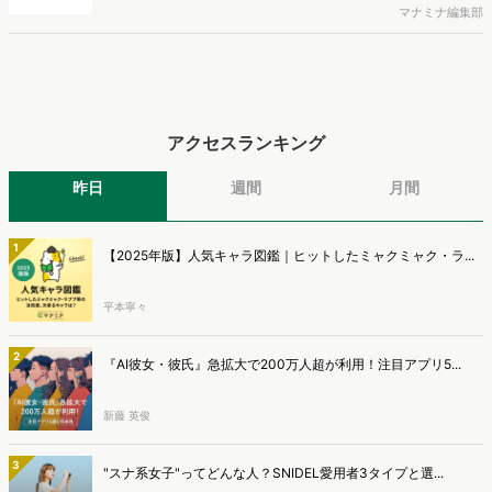
株式会社TaTapは、全国20〜49歳の男女を対象に、AI検索の利用実態
と、AIで知った商品をどこで確かめているかを調査し、結果を公開し
マナミナ編集部
ました。
アクセスランキング
昨日
週間
月間
1
【2025年版】人気キャラ図鑑｜ヒットしたミャクミャク・ラ...
平本寧々
2
『AI彼女・彼氏』急拡大で200万人超が利用！注目アプリ5...
新藤 英俊
3