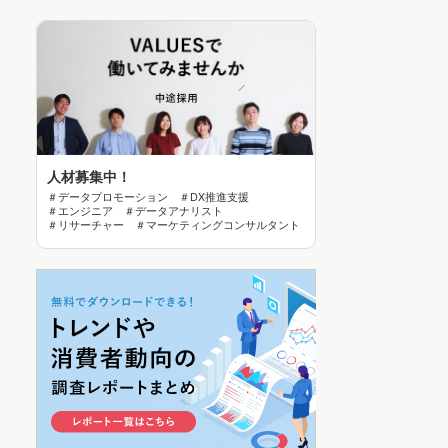
人材募集中！
＃データプロモーション ＃DX推進支援
＃エンジニア ＃データアナリスト
＃リサーチャー ＃マーケティングコンサルタント