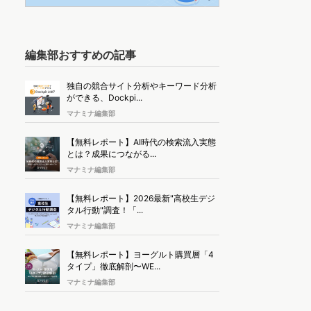
編集部おすすめの記事
独自の競合サイト分析やキーワード分析
ができる、Dockpi...
マナミナ編集部
【無料レポート】AI時代の検索流入実態
とは？成果につながる...
マナミナ編集部
【無料レポート】2026最新"高校生デジ
タル行動"調査！「...
マナミナ編集部
【無料レポート】ヨーグルト購買層「4
タイプ」徹底解剖〜WE...
マナミナ編集部