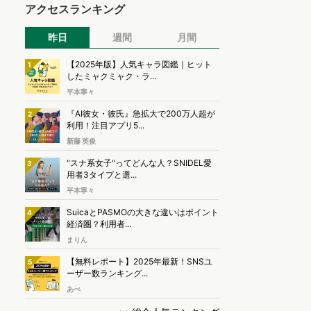
アクセスランキング
昨日
週間
月間
【2025年版】人気キャラ図鑑｜ヒット
1
したミャクミャク・ラ...
平本寧々
『AI彼女・彼氏』急拡大で200万人超が
2
利用！注目アプリ5...
新藤 英俊
"スナ系女子"ってどんな人？SNIDEL愛
3
用者3タイプと選...
平本寧々
SuicaとPASMOの大きな違いはポイント
4
経済圏？利用者...
まりん
【無料レポート】2025年最新！SNSユ
5
ーザー数ランキング...
あべ