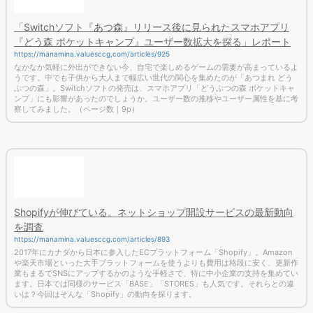
関連記事
「Switchソフト『あつ森』リリース後に見られたスマホアプリ
『どう森 ポケットキャンプ』ユーザー数拡大を探る」レポート
https://manamina.valuesccg.com/articles/925
なかなか気軽に外出ができない今、自宅で楽しめるゲームの需要が高まっているよ
うです。中でも子供から大人まで幅広い世代の関心を集めたのが「あつまれ どう
ぶつの森」。Switchソフトの発売は、スマホアプリ「どうぶつの森 ポケットキャ
ンプ」にも影響があったのでしょうか。ユーザー数の推移やユーザー属性を基に考
察してみました。（ページ数｜9p）
Shopifyが伸びている。ネットショップ開設サービスの最新動向
を調査
https://manamina.valuesccg.com/articles/893
2017年にカナダから日本に参入したECプラットフォーム「Shopify」。Amazon
や楽天市場といった大手プラットフォームを使うよりも費用は格段に安く、更新作
業もまるでSNSにアップするかのような手軽さで、特に中小企業の支持を集めてい