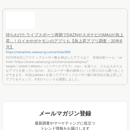
ます。日本では同様のサービス「BASE」「STORES」も人気です。それらとの違
いは？今回はそんな「Shopify」の動向を探ります。
待ちわびたライブスポーツ再開でDAZNやスポナビのMAUが急上
昇…！ロイホやポケモンのアプリも【急上昇アプリ調査・20年6
月】
https://manamina.valuesccg.com/articles/955
2020年6月にアクティブユーザー数を伸ばしたアプリは？ 市場分析ツール「<a
href="https://www.valuesccg.com/service/emarkplus/"
target="_blank">eMark+（イーマークプラス）</a>」を使うと、どんな人がどん
なアプリを使っているのか、主にユーザー数の推移といった切り口から調べること
ができます。今回はeMark+を使ってアクティブユーザー数の前月比が急上昇した
アプリをチェック。6月のトレンドを調査しました。
メールマガジン登録