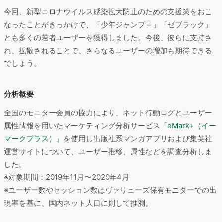
集英社のマンガアプリは「少年ジャンプ＋」を筆頭に好調に利
用ユーザーを増やしています。また、2019年12月にリリースさ
れた「ゼブラック」によって、ジャンプ、ヤングジャンプ、り
ぼんマスコット、マーガレットなど集英社の人気コミック雑誌
をフックに、急速に新規ユーザーの獲得が進んでいます。
今回、新型コロナウイルス感染拡大防止のための支援策をおこ
なったことがきっかけで、「少年ジャンプ＋」「ゼブラック」
とも多くの若者ユーザーを獲得しました。今後、彼らに支持さ
れ、拡散されることで、さらなるユーザーの増加も期待できる
でしょう。
分析概要
全国のモニター会員の協力により、ネット行動ログとユーザー
属性情報を用いたマーケティング分析サービス
「eMark+（イー
マークプラス）」
を使用し出版社系マンガアプリおよび集英社