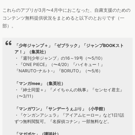
これらのアプリが3月〜4月中におこなった、自粛支援のための
コンテンツ無料提供状況をまとめると以下のとおりです（一
部）。
「少年ジャンプ＋」「ゼブラック」「ジャンプBOOKスト
ア！」（集英社）
・『週刊少年ジャンプ」の16～19号（〜5/10）
・『ONE PIECE』（〜4/20）『ハイキュー！』
『NARUTO-ナルト-』『BORUTO』（〜5/6）
「マンガmee」（集英社）
・『紳士同盟＋』『メイちゃんの執事』『センセイ君主』
（〜3/11）
「マンガワン」「サンデーうぇぶり」（小学館）
・『ケンガンアシュラ』『アイアムヒーロー』など1日1話
ずつ無料閲覧可。『名探偵コナン』一部無料など。
「マガポケ」（講談社）