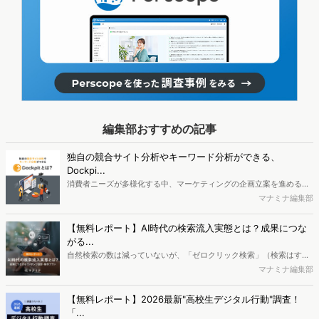
編集部おすすめの記事
独自の競合サイト分析やキーワード分析ができる、
Dockpi...
消費者ニーズが多様化する中、マーケティングの企画立案を進める上
で、競合分析や消費者分析の重要性がより高まっています。Web行動
マナミナ編集部
ログ分析ツール「Dockpit（ドックピット）」では、消費者Web行動
データを活用し、Web上の消費者行動を起点とした競合サイト分析や
【無料レポート】AI時代の検索流入実態とは？成果につな
消費者分析が可能です。今回はDockpitならではの利便性の高い機能
がる...
や活用方法を解説します。
自然検索の数は減っていないが、「ゼロクリック検索」（検索はする
がページには流入しない）の割合が増加しているのが、AI時代の検索
マナミナ編集部
流入の現状と言われています。では、その要因はどのようなことなの
か、また、要因を理解した上で、成果に確実につながるコンテンツを
【無料レポート】2026最新"高校生デジタル行動"調査！
制作するにはどうするべきなのでしょうか。本レポートはこのような
「...