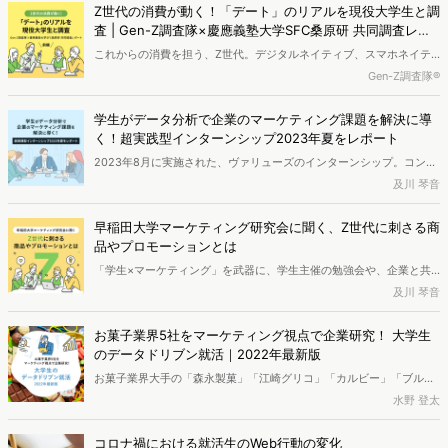
研究する現役大学生と共に、「Z世代のデート時の行動」を分析。そ
Z世代の消費が動く！「デート」のリアルを現役大学生と調
の様子をお届けします。
査 | Gen-Z調査隊×慶應義塾大学SFC桑原研 共同調査レポ
ート＜前編＞
これからの消費を担う、Z世代。デジタルネイティブ、スマホネイテ
ィブでもある彼らの消費行動は、常にマーケターから注目を集め続け
Gen-Z調査隊®
ています。今回、VALUESのZ世代アナリストたちがマーケティングを
研究する現役大学生と共に、「Z世代のデート時の行動」を分析。そ
学生がデータ分析で企業のマーケティング課題を解決に導
の様子をお届けします。
く！超実践型インターンシップ2023年夏をレポート
2023年8月に実施された、ヴァリューズのインターンシップ。コンセ
プトは、「インプットもアウトプットもできる3日間」。インターン
及川 琴音
生はビッグデータ解析ツールを使いこなし、企業が抱えるマーケティ
ング課題に対して、チームでソリューションを提言します。外部の著
早稲田大学マーケティング研究会に聞く、Z世代に刺さる商
名データアナリストをはじめ、プロのマーケターによる熱血指導を受
品やプロモーションとは
けられるのも強み。本記事では、外資コンサルや人気メガベンチャー
「学生×マーケティング」を武器に、学生主催の勉強会や、企業と共
への内定者も排出してきた当インターンシップの様子をレポートしま
催のビジネスコンテストを通して、実践的なマーケティングのインプ
及川 琴音
す。戦略の立て方やレポート作成術など、マーケターなら押さえてお
ットとアウトプットを目指す早稲田大学のアカデミックサークル、マ
きたいテクニックも満載です！
ーケティング研究会。意欲的に活動を行う「まーけん」民の熱意の裏
お菓子業界5社をマーケティング視点で企業研究！ 大学生
側と、マーケターの目線をもったZ世代がいま気になる商品やプロモ
のデータドリブン就活｜2022年最新版
ーションについて、幹事長の斉藤くん、渉外局長の石原くん、勉強会
お菓子業界大手の「森永製菓」「江崎グリコ」「カルビー」「ブルボ
局長の石田さんに伺いました。
ン」「不二家」。各公式サイトの集客状況に注目し、強みや施策の違
水野 登太
いを調査します。2年半前に公開した同記事の最新版として、新たな
発見をお届けします。
コロナ禍における就活生のWeb行動の変化