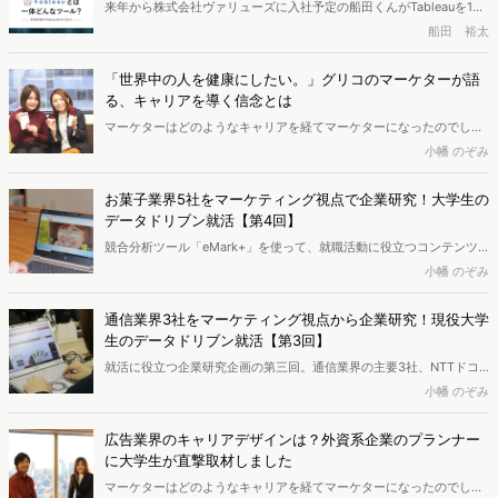
来年から株式会社ヴァリューズに入社予定の船田くんがTableauを1か
のでしょうか？ プロジェクトリーダーである4年生の加藤さん、次
ら学んでいきます。講師はTableauの公式パートナーである株式会社
船田 裕太
期リーダーの3年生の片桐くんに取材しました。
ヴァリューズで、セミナーも行っている若林さん。初回はそもそも
Tableauとは何か、BIツールとは何かについて学び、Tableauを実際に
「世界中の人を健康にしたい。」グリコのマーケターが語
利用するイメージを掴みます。Tableauを使って、社内データの活用
る、キャリアを導く信念とは
などを考えている方、ぜひ一緒に勉強していきましょう。
マーケターはどのようなキャリアを経てマーケターになったのでしょ
うか？そして実際どんな仕事をしているのでしょうか。学生から見た
小幡 のぞみ
ら詳しくは分からないことも多い「マーケター」に、ヴァリューズの
小幡がインタビューしていく連載の第5回です。今回は、江崎グリコ
お菓子業界5社をマーケティング視点で企業研究！大学生の
株式会社で、スキンケアブランド「ｇｇ(ジージー)」のマーケティン
データドリブン就活【第4回】
グを担当されている岸本さんにお話を聞きました。
競合分析ツール「eMark+」を使って、就職活動に役立つコンテンツ
をお届けする企画。第4回はお菓子業界の上位5社、カルビー・森永製
小幡 のぞみ
菓・明治・グリコ・ブルボンをWebサイトの集客状況から分析し、企
業の強みや違いをまとめました。
通信業界3社をマーケティング視点から企業研究！現役大学
生のデータドリブン就活【第3回】
就活に役立つ企業研究企画の第三回。通信業界の主要3社、NTTドコ
モ・KDDI・ソフトバンクグループをWebサイトの集客状況から分析
小幡 のぞみ
し、企業の強みや違いをまとめました。競合分析ツール「eMark+」
を分析に使います。
広告業界のキャリアデザインは？外資系企業のプランナー
に大学生が直撃取材しました
マーケターはどのようなキャリアを経てマーケターになったのでしょ