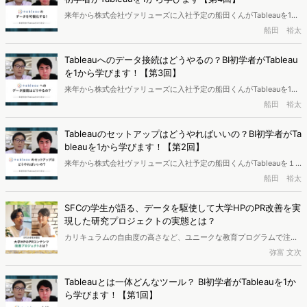
ぜひ船田くんと一緒に勉強していきましょう。
来年から株式会社ヴァリューズに入社予定の船田くんがTableauを1か
ら学んでいきます。講師はTableauの公式パートナーであるヴァリュ
船田 裕太
ーズで、Tableauセミナーも行っている若林さん。第4回は、Tableau
での様々なビジュアライズの方法を学びます。Tableauを使って社内
Tableauへのデータ接続はどうやるの？BI初学者がTableau
データの活用などを考えている方、ぜひ船田くんと一緒に勉強してい
を1から学びます！【第3回】
きましょう。
来年から株式会社ヴァリューズに入社予定の船田くんがTableauを1か
ら学んでいきます。講師はTableauの公式パートナーであるヴァリュ
船田 裕太
ーズで、Tableauセミナーも行っている若林さん。第3回はTableauへ
のデータ接続と簡単なグラフの作成について学びます。Tableauを使
Tableauのセットアップはどうやればいいの？BI初学者がTa
って、社内データの活用などを考えている方、ぜひ船田くんと一緒に
bleauを1から学びます！【第2回】
勉強していきましょう。
来年から株式会社ヴァリューズに入社予定の船田くんがTableauを１
から学んでいきます。講師はTableauの公式パートナーであるヴァリ
船田 裕太
ューズで、Tableauセミナーも行っている若林さん。第2回はアカデミ
ックライセンスの取得方法とTableau Desktopツールのセットアップ
SFCの学生が語る、データを駆使して大学HPのPR改善を実
方法について学びます。Tableauを使って、社内データの活用などを
現した研究プロジェクトの実態とは？
考えている方、ぜひ船田くんと一緒に勉強していきましょう。
カリキュラムの自由度の高さなど、ユニークな教育プログラムで注目
を集める慶應義塾大学 湘南藤沢キャンパス（SFC）。マーケティング
弥富 文次
コミュニケーションを研究する桑原武夫研究会では、大学の広報担当
と連携してPRコンテンツを制作する研究活動も行われています。その
Tableauとは一体どんなツール？ BI初学者がTableauを1か
際にはWeb行動ログデータも使い、コンテンツの課題発見や改善、効
ら学びます！【第1回】
果検証まで実施されているとか。では、その実態はどのようなものな