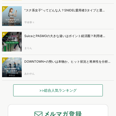
3
"スナ系女子"ってどんな人？SNIDEL愛用者3タイプと選...
平本寧々
4
SuicaとPASMOの大きな違いはポイント経済圏？利用者...
まりん
5
DOWNTOWN+の勢いは本物か。ヒット状況と将来性を分析...
あわやん
>>総合人気ランキング