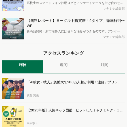
疑問をお抱えのSEO・Webマーケティングご担当者様におすすめの内
高校生のスマートフォン行動ログとアンケートデータを掛け合わせ、
容となっています。※本レポートは記事のフォームから無料でダウン
最新の若年層（高校生）におけるデジタル行動実態やSNSの利用傾向
マナミナ編集部
ロードできます。
に関する分析をおこないました。iPhone3GSの登場から十数年が経
ち、スマートフォンを取り巻く環境が成熟するなか、新興SNSの台頭
【無料レポート】ヨーグルト購買層「4タイプ」徹底解剖〜
により高校生のデジタルライフスタイルは新たな変化を見せていま
WE...
す。※資料は記事内の入力フォームより、ダウンロードいただけま
新商品開発・新市場参入には色々な悩みがつきものです。アンケート
す。
調査を実施しても、購買実態が不透明、新商品の受容性も判断しきれ
マナミナ編集部
ないなど、詰めきれない問題もあるかと思います。そこで本レポート
で提案するのが、「WEB行動・意識・購買の3視点」を活用し、どの
アクセスランキング
ようにして市場理解をしていけるのか、現状の既発商品のセグメント
で相性の良いターゲットはどこかを明らかにするという調査手法で
す。新商品開発関連担当者様・マーケティング担当者様向け必見のレ
昨日
週間
月間
ポートとなっています。※本レポートは記事のフォームから無料でダ
ウンロードできます。
1
『AI彼女・彼氏』急拡大で200万人超が利用！注目アプリ5...
新藤 英俊
2
【2025年版】人気キャラ図鑑｜ヒットしたミャクミャク・ラ...
平本寧々