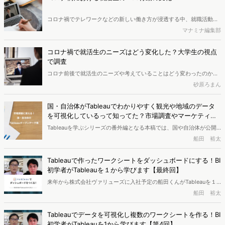
コロナ禍でテレワークなどの新しい働き方が浸透する中、就職活動に
おいてもオンライン方式が定着し、これまでとは違った形で就職活動
マナミナ編集部
が行われています。就活生のWeb行動にもコロナ影響による変化があ
るのか、Dockpitを用いて詳しく分析しました。（ページ数｜23p）
コロナ禍で就活生のニーズはどう変化した？大学生の視点
で調査
コロナ前後で就活生のニーズや考えていることはどう変わったのか？
コロナ前後の2年間の検索キーワードや流入先のサイト等を調査し、
砂原ろまん
21年卒、22年卒の就活生ニーズの変化を探りました。分析にはSaaS
型のWeb行動ログ分析ツール「Dockpit（ドックピット）」を使用し
国・自治体がTableauでわかりやすく観光や地域のデータ
ています。
を可視化しているって知ってた？市場調査やマーケティン
グに使えるオープンデータまとめ
Tableauを学ぶシリーズの番外編となる本稿では、国や自治体が公開
しているサイトからTableauの活用事例を学びます！国・自治体が提
船田 裕太
供している、市場調査やマーケティングにも使える観光や地域に関す
るオープンデータをまとめました。Tableau活用事例の参考にもなる
Tableauで作ったワークシートをダッシュボードにする！BI
でしょう。
初学者がTableauを１から学びます【最終回】
来年から株式会社ヴァリューズに入社予定の船田くんがTableauを１
から学んでいきます。講師はTableauの公式パートナーであるヴァリ
船田 裕太
ューズで、Tableauセミナーも行っている若林さん。第5回（最終回）
は、地図データを使ったビジュアライズ、ダッシュボードの作成を学
Tableauでデータを可視化し複数のワークシートを作る！BI
びます。Tableauを使って、社内データの活用などを考えている方、
初学者がTableauを1から学びます【第4回】