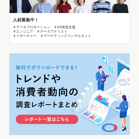
人材募集中！
＃データプロモーション ＃DX推進支援
＃エンジニア ＃データアナリスト
＃リサーチャー ＃マーケティングコンサルタント