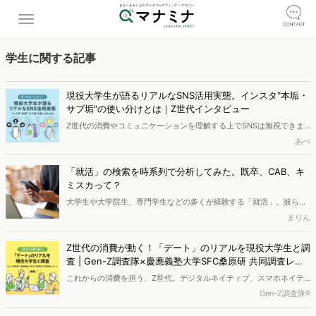
学生に関する記事
現役大学生が語るリアルなSNS活用実態。インスタ"本垢・
サブ垢"の使い分けとは｜Z世代インタビュー
Z世代の消費やコミュニケーションを理解する上でSNSは無視できま
せん。彼らにとっては目的別に複数のアカウントを使い分けるのが当
あべ
たり前。アプリを横断しながら「本音」と「建前」を巧みに操りま
す。今回は現役大学生3名に、そのリアルなSNS実態について聞きま
「就活」の検索を時系列で分析してみた。既卒、CAB、キ
した。Z世代ならではのアカウントの使い分け、自己表現とは？
ミスカって？
大学生や大学院生、専門学生などの多くが経験する「就活」。彼らは
就活を進めるなかで、どんな情報収集しているのか、どんな悩みを抱
まりん
いているのでしょうか。今回は、120日分の「就活」検索者の検索行
動データを分析し、就活生の動きや悩みを明らかにしていきます。
Z世代の消費が動く！「デート」のリアルを現役大学生と調
査 | Gen-Z調査隊×慶應義塾大学SFC桑原研 共同調査レポ
ート＜後編＞
これからの消費を担う、Z世代。デジタルネイティブ、スマホネイテ
ィブでもある彼らの消費行動は、常にマーケターから注目を集め続け
Gen-Z調査隊®
ています。今回、VALUESのZ世代アナリストたちがマーケティングを