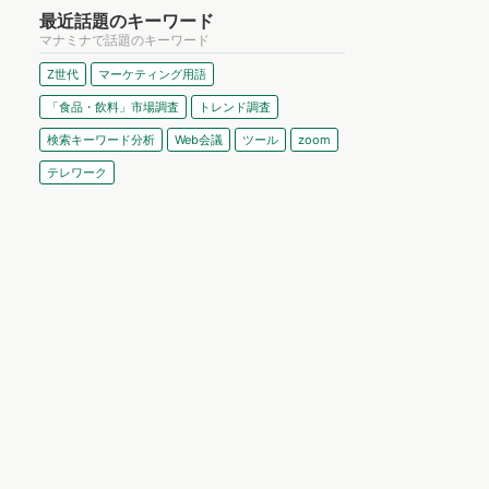
最近話題のキーワード
マナミナで話題のキーワード
Z世代
マーケティング用語
「食品・飲料」市場調査
トレンド調査
検索キーワード分析
Web会議
ツール
zoom
テレワーク