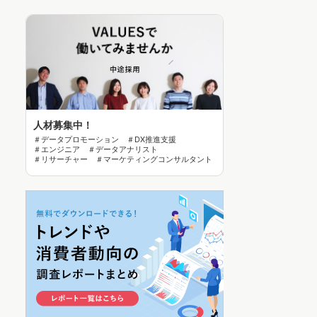
人材募集中！
＃データプロモーション ＃DX推進支援
＃エンジニア ＃データアナリスト
＃リサーチャー ＃マーケティングコンサルタント