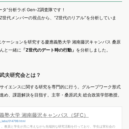
タ”分析ラボ Gen-Z調査隊です！
Z世代メンバーの視点から、“Z世代のリアル”を分析していま
ニケーションを研究する慶應義塾大学 湘南藤沢キャンパス 桑原
んと一緒に
「Z世代のデート時の行動」
を分析しました。
原武夫研究会とは？
サイエンスに関する研究を専門的に行う。グループワーク形式
進め、課題解決を目指す。主宰・桑原武夫 総合政策学部教授。
義塾大学 湘南藤沢キャンパス（SFC）
g_labs/014799.html
会」。教員と学生が共に考えながら先端的な研究活動を行っており、学生は実社会の