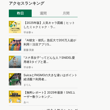
アクセスランキング
昨日
週間
月間
【2025年版】人気キャラ図鑑｜ヒット
1
したミャクミャク・ラ...
平本寧々
『AI彼女・彼氏』急拡大で200万人超が
2
利用！注目アプリ5...
新藤 英俊
"スナ系女子"ってどんな人？SNIDEL愛
3
用者3タイプと選...
平本寧々
SuicaとPASMOの大きな違いはポイント
4
経済圏？利用者...
まりん
【無料レポート】2025年最新！SNSユ
5
ーザー数ランキング...
あべ