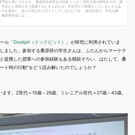
専門性を身につけます。 桑原武夫研究会の特色 とにかく学生主体の研究会です。講
。学生から依頼されて講義するときもあれば、学生同士で授業をしているときもあ
ータを提供し、彼らの学びをサポートしているだけです。 研究内容も、学生の興
桑原研究会には、...
ツール「
Dockpit（ドックピット）
」が研究に利用されていま
しました。参加する桑原研の学生さんは、ふだんからマーケテ
と提携した授業への参加経験もある精鋭ぞろい。はたして、桑
のデート時の行動”をどう読み解いたのでしょうか？
ます。Z世代＝15歳～26歳、ミレニアル世代＝27歳～42歳。