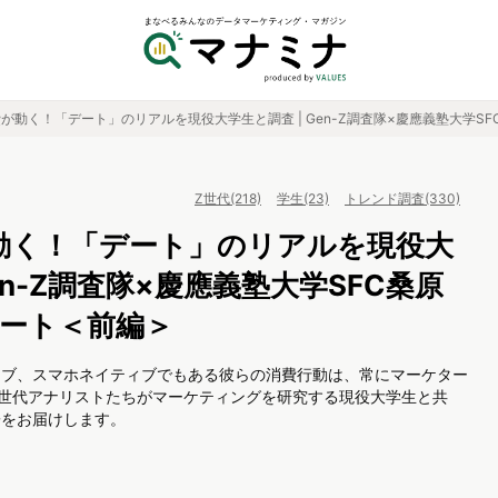
が動く！「デート」のリアルを現役大学生と調査 | Gen-Z調査隊×慶應義塾大学S
Z世代(218)
学生(23)
トレンド調査(330)
動く！「デート」のリアルを現役大
en-Z調査隊×慶應義塾大学SFC桑原
ポート＜前編＞
ィブ、スマホネイティブでもある彼らの消費行動は、常にマーケター
のZ世代アナリストたちがマーケティングを研究する現役大学生と共
子をお届けします。