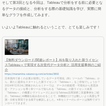
そして第3回となる今回は、Tableauで分析をする前に必要とな
るデータの接続と、分析をする際の基礎知識を学び、実際に簡
単なグラフを作成してみます。
いよいよTableauに触れるということで、とても楽しみです！
【無料ダウンロード/関連レポート】AIを取り入れた新ライセン
スTableau＋で実現する次世代データ分析と 活用支援事例のご紹
介
https://manamina.valuesccg.com/articles/3932
日本国内で多くの企業が採用しているデータ可視化（BI）ツールの「Tableau」か
ら、新たに提供をスタートした新ライセンス「Tableau＋」をご存知でしょうか？
2024年12月24に開催されたセミナーでは、データの前処理・可視化から意思決
定・アクションを導くBIツールで知られる「Tableau」の新ライセンス体系
「Tableau＋」の概要とヴァリューズにおけるTableau活用深耕ご支援事例をご紹
介。TableauにAI機能を組み合わせることで、BI機能だけでは難しいより高度な予
測・分析を実現できる様子を解説しました。※本セミナーのレポートは無料でダウ
ンロードできます。