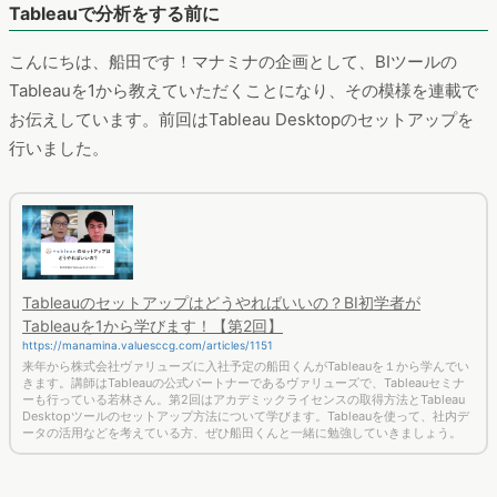
Tableauで分析をする前に
こんにちは、船田です！マナミナの企画として、BIツールの
Tableauを1から教えていただくことになり、その模様を連載で
お伝えしています。前回はTableau Desktopのセットアップを
行いました。
Tableauのセットアップはどうやればいいの？BI初学者が
Tableauを1から学びます！【第2回】
https://manamina.valuesccg.com/articles/1151
来年から株式会社ヴァリューズに入社予定の船田くんがTableauを１から学んでい
きます。講師はTableauの公式パートナーであるヴァリューズで、Tableauセミナ
ーも行っている若林さん。第2回はアカデミックライセンスの取得方法とTableau
Desktopツールのセットアップ方法について学びます。Tableauを使って、社内デ
ータの活用などを考えている方、ぜひ船田くんと一緒に勉強していきましょう。