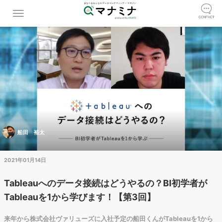
船田 裕太
2021年01月14日
Tableauへのデータ接続はどうやるの？BI初学者が
Tableauを1から学びます！【第3回】
来年から株式会社ヴァリューズに入社予定の船田くんがTableauを1から