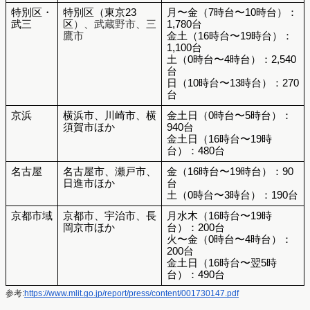
特別区・
特別区（東京23
月〜金（7時台〜10時台）：
武三
区
）、武蔵野市、三
1,780台
鷹市
金土（16時台〜19時台）：
1,100台
土（0時台〜4時台）：2,540
台
日（10時台〜13時台）：270
台
京浜
横浜市、川崎市、横
金土日（0時台〜5時台）：
須賀市ほか
940台
金土日（16時台〜19時
台）：480台
名古屋
名古屋市、瀬戸市、
金（16時台〜19時台）：90
日進市ほか
台
土（0時台〜3時台）：190台
京都市域
京都市、宇治市、長
月水木（16時台〜19時
岡京市ほか
台）：200台
火〜金（0時台〜4時台）：
200台
金土日（16時台〜翌5時
台）：490台
参考:
https://www.mlit.go.jp/report/press/content/001730147.pdf