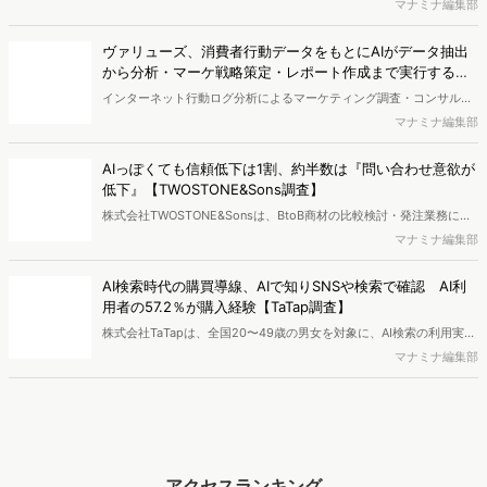
自の大規模生活者意識調査データを掛け合わせて、テレビ広告のデー
マナミナ編集部
タ集計や広告効果の分析ができるダッシュボード「Rasta!
（Resourceful Analysis System of TV Audience：ラスタ）」の機能
ヴァリューズ、消費者行動データをもとにAIがデータ抽出
を拡充し、放送局への提供を開始したことを発表しました。
から分析・マーケ戦略策定・レポート作成まで実行する
「Dockpit AIエージェント」を提供開始
インターネット行動ログ分析によるマーケティング調査・コンサルテ
ィングサービスを提供する株式会社ヴァリューズは、国内最大規模
マナミナ編集部
250万人のWeb行動ログデータを基盤としたマーケティングリサーチ
エンジン「Dockpit（ドックピット）」の新機能として、AIが市場分
AIっぽくても信頼低下は1割、約半数は『問い合わせ意欲が
析から仮説構築、レポート作成までを自律的にサポートする
低下』【TWOSTONE&Sons調査】
「Dockpit AIエージェント」の提供を開始いたしました。
株式会社TWOSTONE&Sonsは、BtoB商材の比較検討・発注業務に携
わる担当者を対象に、コンテンツのAIっぽさに関する意識調査を実施
マナミナ編集部
し、結果を公開しました。
AI検索時代の購買導線、AIで知りSNSや検索で確認 AI利
用者の57.2％が購入経験【TaTap調査】
株式会社TaTapは、全国20〜49歳の男女を対象に、AI検索の利用実態
と、AIで知った商品をどこで確かめているかを調査し、結果を公開し
マナミナ編集部
ました。
アクセスランキング