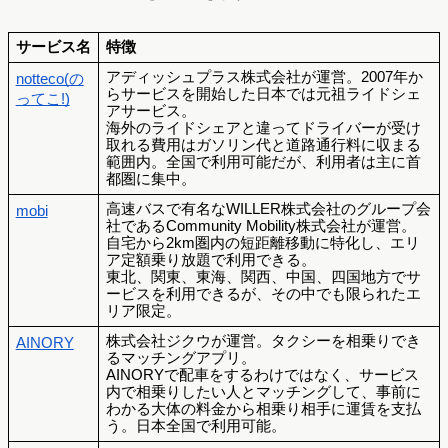
サービス名
特徴
アディッシュプラス株式会社が運営。2007年か
notteco(の
らサービスを開始した日本では元祖ライドシェ
ってこ!)
アサービス。
海外のライドシェアと違ってドライバーが受け
取れる費用はガソリン代と道路通行料に収まる
範囲内。全国で利用可能だが、利用者は主に首
都圏に集中。
高速バスで有名なWILLER株式会社のグループ会
mobi
社であるCommunity Mobility株式会社が運営。
自宅から2km圏内の短距離移動に特化し、エリ
ア定額乗り放題で利用できる。
東北、関東、東海、関西、中国、四国地方でサ
ービスを利用できるが、その中でも限られたエ
リア限定。
株式会社ジクウが運営。タクシーを相乗りでき
AINORY
るマッチングアプリ。
AINORYで配車をするわけではなく、サービス
内で相乗りしたい人とマッチングして、事前に
わかる大体の料金から相乗り相手に運賃を支払
う。日本全国で利用可能。