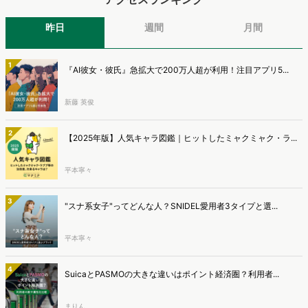
昨日
週間
月間
1
『AI彼女・彼氏』急拡大で200万人超が利用！注目アプリ5...
新藤 英俊
2
【2025年版】人気キャラ図鑑｜ヒットしたミャクミャク・ラ...
平本寧々
3
"スナ系女子"ってどんな人？SNIDEL愛用者3タイプと選...
平本寧々
4
SuicaとPASMOの大きな違いはポイント経済圏？利用者...
まりん