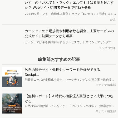
truck drivers in the logistics sector. We analyzed the impact of
いすゞの「だれでもトラック」エルフミオは変革を起こす
ELFmio through website visitor data.
か？ Webサイト訪問者データで初動を分析
2024年7月、いすゞ自動車は新型トラック「ELFmio」を発表しまし
た。普通自動車免許で運転でき、「だれでもトラック」と銘打たれる
かみ
このトラック。狙いは物流を担うトラックドライバー不足の解決で
す。そんなエルフミオのインパクトを、Webサイト訪問者データを通
カーシェアの市場規模や利用者数を調査。主要サービスの
じて分析しました。
公式サイト訪問データから考察
カーシェアは車を共同利用するサービスで、日本にシェアリングエコ
ノミーの考え方が広がるとともに普及しました。今回は国内の主要な
ヨシダコウキ
13のカーシェアサービスのWebサイトを訪問した人のデータから、カ
ーシェア業界の市場規模やどのような層が関心があるのかを調査して
編集部おすすめの記事
いきます。
独自の競合サイト分析やキーワード分析ができる、
Dockpi...
消費者ニーズが多様化する中、マーケティングの企画立案を進める上
で、競合分析や消費者分析の重要性がより高まっています。Web行動
マナミナ編集部
ログ分析ツール「Dockpit（ドックピット）」では、消費者Web行動
データを活用し、Web上の消費者行動を起点とした競合サイト分析や
【無料レポート】AI時代の検索流入実態とは？成果につな
消費者分析が可能です。今回はDockpitならではの利便性の高い機能
がる...
や活用方法を解説します。
自然検索の数は減っていないが、「ゼロクリック検索」（検索はする
がページには流入しない）の割合が増加しているのが、AI時代の検索
マナミナ編集部
流入の現状と言われています。では、その要因はどのようなことなの