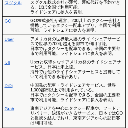
スグクル株式会社が運営。運転代行を予約でき
スグクル
る。ほぼ全国で利用可能。
ライドシェアに参入を表明。
GO株式会社が運営。200以上のタクシー会社と
GO
提携しているタクシー配車アプリ。全国で利用
可能。ライドシェアに参入を表明。
アメリカ発の世界最大級のライドシェアサービ
Uber
スで世界の700を超える都市で利用可能。
日本ではタクシーを配車できる。全国の主要都
市で利用可能。ライドシェアに参入を表明。
Uberと双璧をなすアメリカ発のライドシェアサ
lyft
ービス。日本は未上陸。
海外では他のライドシェアサービスと提携して
いて利用できる場合あり。
中国発の配車・ライドシェアサービス。世界
DiDi
1,000都市以上で利用されている。
日本ではタクシーを配車できる。全国の主要都
市で利用可能。ライドシェアに参入を表明。
東南アジアを中心にタクシー配車や、フードデ
Grab
リバリー、決済ができるサービス。日本ではGO
と提携を結んでおり、東南アジアからの訪日客
は利用可能。