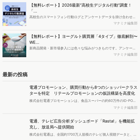
か、また、要因を理解した上で、成果に確実につながるコンテンツを
【無料レポート】2026最新"高校生デジタル行動"調査！
制作するにはどうするべきなのでしょうか。本レポートはこのような
「...
疑問をお抱えのSEO・Webマーケティングご担当者様におすすめの内
高校生のスマートフォン行動ログとアンケートデータを掛け合わせ、
容となっています。※本レポートは記事のフォームから無料でダウン
最新の若年層（高校生）におけるデジタル行動実態やSNSの利用傾向
マナミナ編集部
ロードできます。
に関する分析をおこないました。iPhone3GSの登場から十数年が経
ち、スマートフォンを取り巻く環境が成熟するなか、新興SNSの台頭
【無料レポート】ヨーグルト購買層「4タイプ」徹底解剖〜
により高校生のデジタルライフスタイルは新たな変化を見せていま
WE...
す。※資料は記事内の入力フォームより、ダウンロードいただけま
新商品開発・新市場参入には色々な悩みがつきものです。アンケート
す。
調査を実施しても、購買実態が不透明、新商品の受容性も判断しきれ
マナミナ編集部
ないなど、詰めきれない問題もあるかと思います。そこで本レポート
で提案するのが、「WEB行動・意識・購買の3視点」を活用し、どの
ようにして市場理解をしていけるのか、現状の既発商品のセグメント
最新の投稿
で相性の良いターゲットはどこかを明らかにするという調査手法で
す。新商品開発関連担当者様・マーケティング担当者様向け必見のレ
電通プロモーション、購買行動から8つのショッパークラス
ポートとなっています。※本レポートは記事のフォームから無料でダ
ターを特定 リテールプロモーションの仮説構築を高度化
ウンロードできます。
株式会社電通プロモーションは、食品スーパーの約60万件のID-POS
データと生活者の定性データをAIで分析し、購買行動の特徴に基づい
マナミナ編集部
た8つのショッパークラスターを特定しました。これにより購買時点
における生活者の意識や行動背景の把握が可能となり、リテールプロ
電通、テレビ広告分析ダッシュボード「Rasta!」を機能拡
モーションにおけるプランニングの高速化と高精度化を実現できると
充し、放送局へ提供開始
いいます。
株式会社電通は、全国約1700万人規模のテレビ個人視聴データと、独