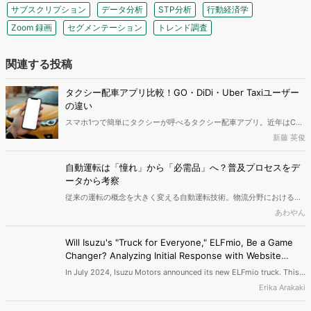
サブスクリプション
データ分析
STP分析
行動経済学
Zoom 録画
セグメンテーション
トレンド調査
関連する投稿
タクシー配車アプリ比較！GO・DiDi・Uber Taxiユーザー
の違い
スマホ1つで簡単にタクシーが呼べるタクシー配車アプリ。近年はCM
などでの露出も増え、規模を拡大しています。一方、複数のアプリが
新藤 英俊
誕生したことで、どれを選ぶべきか迷っている人も多いのではないで
しょうか。本記事では、タクシー配車アプリの「GO」「DiDi」
自動運転は「憧れ」から「必需品」へ？普及プロセスをデ
「Uber Taxi」を比較します。アプリの機能面に加え、ユーザーデータ
ータから考察
の分析から、各アプリのユーザー像を比較していきます。
従来の運転の概念を大きく変える自動運転技術。物流分野における深
刻な人手不足や、渋滞・交通事故といった社会課題の解決にもつなが
あわやん
るとして、いま大きな注目を集めています。日常のすぐそばまで来て
いる自動運転について、どのような普及の仕方をしていくか、自動運
Will Isuzu's "Truck for Everyone," ELFmio, Be a Game
転で検索している人、運転で検索している人の気になりごとや価値観
Changer? Analyzing Initial Response with Website
から推察していきます。
Visitor Data
In July 2024, Isuzu Motors announced its new ELFmio truck. This
truck can be driven with a regular driver's license and is marketed
Erika Arakaki
as a "Truck for Everyone." The aim is to address the shortage of