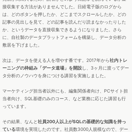
接収集する方法がありませんでした。日経電子版のログから
は、どのボタンを押したか、どこまでスクロールしたか、どの
記事の見出しを見て、どの記事を読んだり読まなかったりした
か、というデータを直接収集できるようになりました。さら
に、自社製のデータプラットフォームを構築し、データ分析の
敷居を下げました。
次は、データを使える人を増やす番です。2017年から
社内トレ
ーニングの枠組み「データ道場」を開設
し、3ヶ月に渡ってデー
タ分析のノウハウを身につける講習を実施しました。
マーケティング担当者以外にも、編集関係者向け、PCサイト担
当者向け、SQL基礎のみのコース、など業務に応じた講習も行
っています。
その結果、なんと
社員200人以上がSQLの基礎的な知識を持っ
ている
環境を実現したのです。社員数3000人規模なので、デー