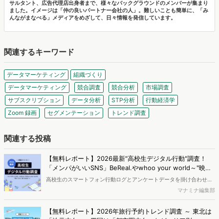
サルタント、広告代理店出身者まで、様々なバックグラウンドのメンバーが集まり
ました。イメージは「仲の良いパートナー会社の人」。難しいことも簡単に、「み
んながまなべる」メディアをめざして、日々情報を発信しています。
関連するキーワード
データマーケティング
組織づくり
データマーケティング
競合調査
競合分析
市場調査
サブスクリプション
データ分析
STP分析
行動経済学
Zoom 録画
セグメンテーション
トレンド調査
関連する投稿
【無料レポート】2026最新"高校生デジタル行動"調査！
「メンパがいいSNS」BeReal.やwhoo your world～"映
え"から"ありのまま"へ～
高校生のスマートフォン行動ログとアンケートデータを掛け合わせ、
最新の若年層（高校生）におけるデジタル行動実態やSNSの利用傾向
マナミナ編集部
に関する分析をおこないました。iPhone3GSの登場から十数年が経
ち、スマートフォンを取り巻く環境が成熟するなか、新興SNSの台頭
【無料レポート】2026年旅行予約トレンド調査 ～ 東北は
により高校生のデジタルライフスタイルは新たな変化を見せていま