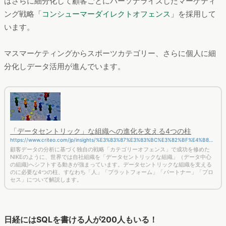
はさらに細分化して顧客ごとにパーソナライズしたマーケティ
ング戦略「
コンシューマーダイレクトオフェンス
」を採用して
います。
マスマーケティングからスポーツカテゴリー、さらに個人に細
分化しデータ活用が進んでいます。
「データセントリック」な組織への進化を支える4つの柱
https://www.criteo.com/jp/insights/%E3%83%87%E3%83%BC%E3%82%BF%E4%B8%
AD%E5%BF%83%E3%81%AE%E7%B5%84%E7%B9%94%E3%82%92%E6%94%AF%E3%
顧客データの分析に基づく独自の戦略「カテゴリーオフェンス」で成功を修めた
81%88%E3%82%8B4%E3%81%A4%E3%81%AE%E6%9F%B1/
NIKEのように、世界では自社組織を「データセントリックな組織」（データ中心
の組織)へシフトする動きが強まっています。データセントリックな組織を支える
のに必要な4つの柱、すなわち「人」「プラットフォーム」「パートナー」「プロ
セス」について解説します。
日経にはSQLを書ける人が200人もいる！