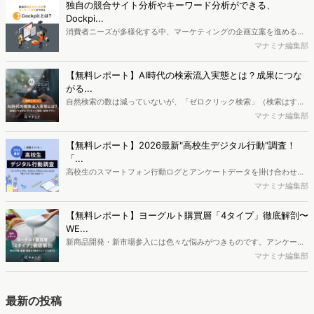
独自の競合サイト分析やキーワード分析ができる、
に顧客に向き合ったモノづくりのための「顧客理解」です。本講演で
Dockpi...
は、TimeTreeの予定データと、検索データに基づく顧客理解につい
消費者ニーズが多様化する中、マーケティングの企画立案を進める上
て、対談しました。
で、競合分析や消費者分析の重要性がより高まっています。Web行動
マナミナ編集部
ログ分析ツール「Dockpit（ドックピット）」では、消費者Web行動
データを活用し、Web上の消費者行動を起点とした競合サイト分析や
【無料レポート】AI時代の検索流入実態とは？成果につな
消費者分析が可能です。今回はDockpitならではの利便性の高い機能
がる...
や活用方法を解説します。
自然検索の数は減っていないが、「ゼロクリック検索」（検索はする
がページには流入しない）の割合が増加しているのが、AI時代の検索
マナミナ編集部
流入の現状と言われています。では、その要因はどのようなことなの
か、また、要因を理解した上で、成果に確実につながるコンテンツを
【無料レポート】2026最新"高校生デジタル行動"調査！
制作するにはどうするべきなのでしょうか。本レポートはこのような
「...
疑問をお抱えのSEO・Webマーケティングご担当者様におすすめの内
高校生のスマートフォン行動ログとアンケートデータを掛け合わせ、
容となっています。※本レポートは記事のフォームから無料でダウン
最新の若年層（高校生）におけるデジタル行動実態やSNSの利用傾向
マナミナ編集部
ロードできます。
に関する分析をおこないました。iPhone3GSの登場から十数年が経
ち、スマートフォンを取り巻く環境が成熟するなか、新興SNSの台頭
【無料レポート】ヨーグルト購買層「4タイプ」徹底解剖〜
により高校生のデジタルライフスタイルは新たな変化を見せていま
WE...
す。※資料は記事内の入力フォームより、ダウンロードいただけま
新商品開発・新市場参入には色々な悩みがつきものです。アンケート
す。
調査を実施しても、購買実態が不透明、新商品の受容性も判断しきれ
マナミナ編集部
ないなど、詰めきれない問題もあるかと思います。そこで本レポート
で提案するのが、「WEB行動・意識・購買の3視点」を活用し、どの
ようにして市場理解をしていけるのか、現状の既発商品のセグメント
最新の投稿
で相性の良いターゲットはどこかを明らかにするという調査手法で