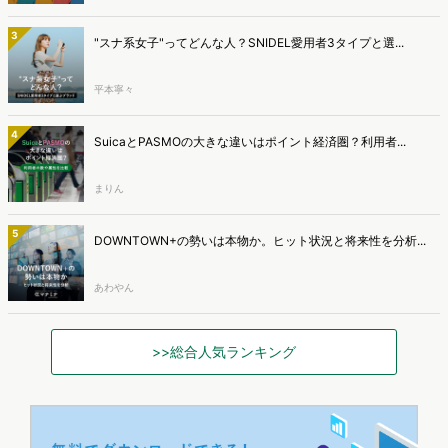
3
"スナ系女子"ってどんな人？SNIDEL愛用者3タイプと選...
平本寧々
4
SuicaとPASMOの大きな違いはポイント経済圏？利用者...
まりん
5
DOWNTOWN+の勢いは本物か。ヒット状況と将来性を分析...
あわやん
>>総合人気ランキング