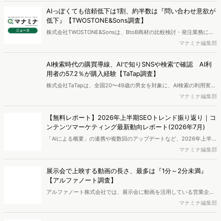
す。新商品開発関連担当者様・マーケティング担当者様向け必見のレ
AIっぽくても信頼低下は1割、約半数は『問い合わせ意欲が
ポートとなっています。※本レポートは記事のフォームから無料でダ
低下』【TWOSTONE&Sons調査】
ウンロードできます。
株式会社TWOSTONE&Sonsは、BtoB商材の比較検討・発注業務に携
わる担当者を対象に、コンテンツのAIっぽさに関する意識調査を実施
マナミナ編集部
し、結果を公開しました。
AI検索時代の購買導線、AIで知りSNSや検索で確認 AI利
用者の57.2％が購入経験【TaTap調査】
株式会社TaTapは、全国20〜49歳の男女を対象に、AI検索の利用実態
と、AIで知った商品をどこで確かめているかを調査し、結果を公開し
マナミナ編集部
ました。
【無料レポート】2026年上半期SEOトレンド振り返り｜コ
ンテンツマーケティング最新動向レポート(2026年7月)
「AIによる概要」の連携や複数回のアップデートなど、2026年上半期
のSEO領域には変化がありました。また生成AI利用は約1.6倍に伸長
マナミナ編集部
し、最多のChatGPTを追う形でGeminiも15.1%へ拡大するなど、ユー
ザーの選択肢の多様化が進んでいます。WebマーケターやSEO担当者
展示会で上映する動画の長さ、最多は『1分～2分未満』
必見の2026年上半期概要です。※本レポートは記事のフォームから無
【アルファノート調査】
料でDLできます。また、レポートをDLしていただいた方には特典も
アルファノート株式会社では、展示会に動画を活用している営業企
ご用意しております。
画・マーケティング担当者を対象に、展示会における動画活用の実態
マナミナ編集部
調査を実施し、結果を公開しました。