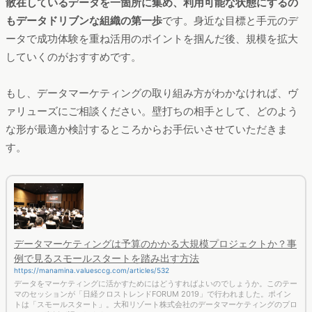
散在しているデータを一箇所に集め、利用可能な状態にするの
もデータドリブンな組織の第一歩
です。身近な目標と手元のデ
ータで成功体験を重ね活用のポイントを掴んだ後、規模を拡大
していくのがおすすめです。
もし、データマーケティングの取り組み方がわかなければ、ヴ
ァリューズにご相談ください。壁打ちの相手として、どのよう
な形が最適か検討するところからお手伝いさせていただきま
す。
データマーケティングは予算のかかる大規模プロジェクトか？事
例で見るスモールスタートを踏み出す方法
https://manamina.valuesccg.com/articles/532
データをマーケティングに活かすためにはどうすればよいのでしょうか。このテー
マのセッションが「日経クロストレンドFORUM 2019」で行われました。ポイン
トは「スモールスタート」。大和リゾート株式会社のデータマーケティングのプロ