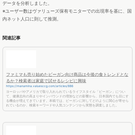
ネット行動分析サービスを提供する株式会社ヴァリューズは、
全国のモニター会員（20代以上男女）の協力により、ネット行
動ログとユーザー属性情報を用いたマーケティング分析サービ
ス
eMark+
を使用し、2019年3月～2020年2月のネット行動ログ
データを分析しました。
※ユーザー数はヴァリューズ保有モニターでの出現率を基に、国
内ネット人口に則して推測。
関連記事
ファミマも売り始めたビーガン向け商品は今後の食トレンドとな
るか？検索者は家庭で試せるレシピに興味
https://manamina.valuesccg.com/articles/886
ヨーロッパやアメリカで取り入れられているライフスタイル「ビーガン」につい
て、健康志向の高まりやインバウンドの増加などの影響から、日本国内でも目にす