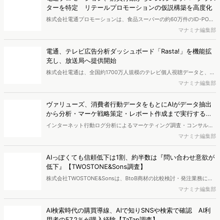
す。
調査を実施しても、購買実態が不透明、新商品の受容性も判断しきれ
マナミナ編集部
ないなど、詰めきれない問題もあるかと思います。そこで本レポート
で提案するのが、「WEB行動・意識・購買の3視点」を活用し、どの
ようにして市場理解をしていけるのか、現状の既発商品のセグメント
最新の投稿
で相性の良いターゲットはどこかを明らかにするという調査手法で
す。新商品開発関連担当者様・マーケティング担当者様向け必見のレ
電通プロモーション、購買行動から8つのショッパークラス
ポートとなっています。※本レポートは記事のフォームから無料でダ
ターを特定 リテールプロモーションの仮説構築を高度化
ウンロードできます。
株式会社電通プロモーションは、食品スーパーの約60万件のID-POS
データと生活者の定性データをAIで分析し、購買行動の特徴に基づい
マナミナ編集部
た8つのショッパークラスターを特定しました。これにより購買時点
における生活者の意識や行動背景の把握が可能となり、リテールプロ
電通、テレビ広告分析ダッシュボード「Rasta!」を機能拡
モーションにおけるプランニングの高速化と高精度化を実現できると
充し、放送局へ提供開始
いいます。
株式会社電通は、全国約1700万人規模のテレビ個人視聴データと、独
自の大規模生活者意識調査データを掛け合わせて、テレビ広告のデー
マナミナ編集部
タ集計や広告効果の分析ができるダッシュボード「Rasta!
（Resourceful Analysis System of TV Audience：ラスタ）」の機能
ヴァリューズ、消費者行動データをもとにAIがデータ抽出
を拡充し、放送局への提供を開始したことを発表しました。
から分析・マーケ戦略策定・レポート作成まで実行する
「Dockpit AIエージェント」を提供開始
インターネット行動ログ分析によるマーケティング調査・コンサルテ
ィングサービスを提供する株式会社ヴァリューズは、国内最大規模
マナミナ編集部
250万人のWeb行動ログデータを基盤としたマーケティングリサーチ
エンジン「Dockpit（ドックピット）」の新機能として、AIが市場分
AIっぽくても信頼低下は1割、約半数は『問い合わせ意欲が