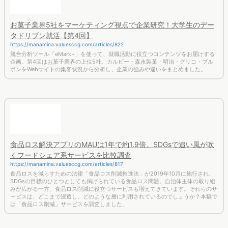
る機会が増えてきています。本稿では、ビーガンに対してどのように関心が寄せら
れているのか、検索キーワードや人気コンテンツから実態を調査しました。
お菓子業界5社をマーケティング視点で企業研究！大学生のデー
タドリブン就活【第4回】
https://manamina.valuesccg.com/articles/822
競合分析ツール「eMark+」を使って、就職活動に役立つコンテンツをお届けする
企画。第4回はお菓子業界の上位5社、カルビー・森永製菓・明治・グリコ・ブル
ボンをWebサイトの集客状況から分析し、企業の強みや違いをまとめました。
食品ロス解決アプリのMAUは1年で約1.9倍。SDGsで追い風が吹
くフードシェア系サービスを比較調査
https://manamina.valuesccg.com/articles/817