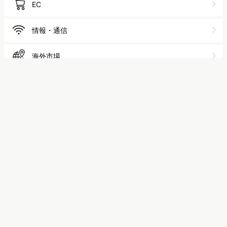
人材
広告
EC
情報・通信
海外市場
最近話題のキーワード
マナミナで話題のキーワード
Z世代
マーケティング用語
「食品・飲料」市場調査
トレンド調査
検索キーワード分析
Web会議
ツール
zoom
テレワーク