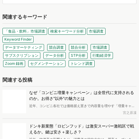
マナミナは" まなべるみんなのデータマーケティング・マガジン "。
市場の動向や消費者の気持ちをデータを調査して伝えます。
編集部は、メディア出身者やデータ分析プロジェクト経験者、マーケティングコン
サルタント、広告代理店出身者まで、様々なバックグラウンドのメンバーが集まり
ました。イメージは「仲の良いパートナー会社の人」。難しいことも簡単に、「み
んながまなべる」メディアをめざして、日々情報を発信しています。
関連するキーワード
「食品・飲料」市場調査
検索キーワード分析
市場調査
Keyword Finder
データマーケティング
競合調査
競合分析
市場調査
サブスクリプション
データ分析
STP分析
行動経済学
Zoom 録画
セグメンテーション
トレンド調査
関連する投稿
なぜ「コンビニ増量キャンペーン」は全世代に支持される
のか。お得さ"以外"の魅力とは