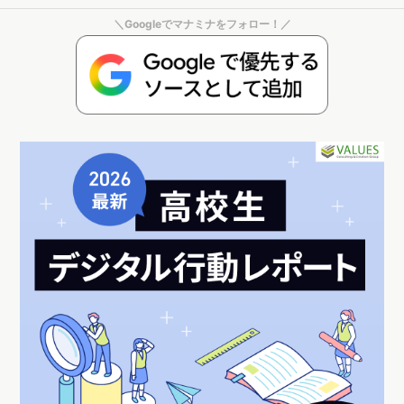
食品ロスを減らすための法律「食品ロス削減推進法」が2019年10月に施行され、
SDGsの目標のひとつとしても掲げられている食品ロス問題。自治体主体の取り組
みが広がる一方、食品ロス削減に役立つサービスも増えてきています。それらのサ
ービスは、どこまで浸透し、どのような層に利用されているのでしょうか？本稿で
は「食品ロス削減」サービスを調査しました。
＼Googleでマナミナをフォロー！／