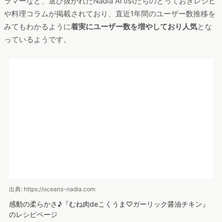
集計期間：2019年3月～2020年2月
スマートフォンは全てレシピページがランクインしており、1位
は
「Nadia」のガーリック醤油チキンのレシピページ
、2位も
「Nadia」で“はっとりみどり”さんが作る唐揚げのレシピページ
でした。
「Nadia」は料理家、フードコーディネーター、料理インスタグ
ラマーなど、選び抜かれたNadia Artistたちのとっておきレシピ
や料理コラムが掲載されており、直近1年間のユーザー数推移を
みてもわかるように
着実にユーザー数を増やしており人気
とな
っているようです。
出典: https://oceans-nadia.com