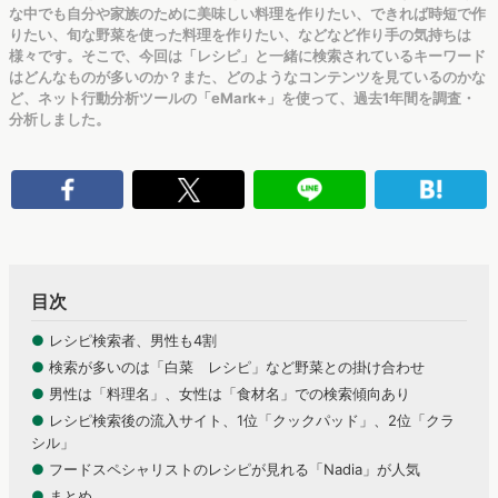
な中でも自分や家族のために美味しい料理を作りたい、できれば時短で作
りたい、旬な野菜を使った料理を作りたい、などなど作り手の気持ちは
様々です。そこで、今回は「レシピ」と一緒に検索されているキーワード
はどんなものが多いのか？また、どのようなコンテンツを見ているのかな
ど、ネット行動分析ツールの「eMark+」を使って、過去1年間を調査・
分析しました。
目次
●
レシピ検索者、男性も4割
●
検索が多いのは「白菜 レシピ」など野菜との掛け合わせ
●
男性は「料理名」、女性は「食材名」での検索傾向あり
●
レシピ検索後の流入サイト、1位「クックパッド」、2位「クラ
シル」
●
フードスペシャリストのレシピが見れる「Nadia」が人気
●
まとめ