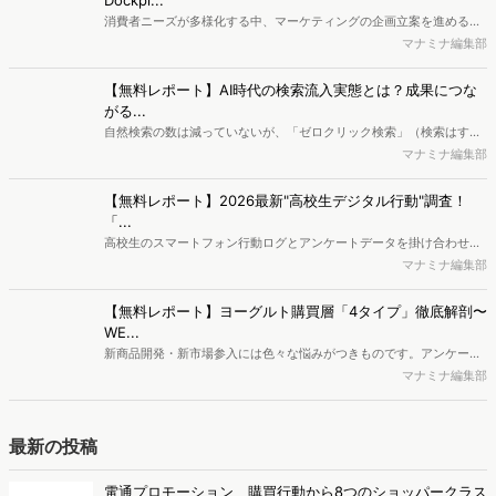
は、どちらもデート先に困りにくいエリアです。 一方で、選択肢が多
見掛 満琉
いからこそ「結局みんな、どこに行くのか」が見えにくい面もありま
す。今回は、Web上の検索データを分析し、東京都民と神奈川県民が
編集部おすすめの記事
選ぶデートスポットの傾向を調査しました。日本有数の都市であるこ
の2つのエリアに住む人々は、普段どのような場所でデートをしてい
独自の競合サイト分析やキーワード分析ができる、
るのでしょうか。
Dockpi...
消費者ニーズが多様化する中、マーケティングの企画立案を進める上
で、競合分析や消費者分析の重要性がより高まっています。Web行動
マナミナ編集部
ログ分析ツール「Dockpit（ドックピット）」では、消費者Web行動
データを活用し、Web上の消費者行動を起点とした競合サイト分析や
【無料レポート】AI時代の検索流入実態とは？成果につな
消費者分析が可能です。今回はDockpitならではの利便性の高い機能
がる...
や活用方法を解説します。
自然検索の数は減っていないが、「ゼロクリック検索」（検索はする
がページには流入しない）の割合が増加しているのが、AI時代の検索
マナミナ編集部
流入の現状と言われています。では、その要因はどのようなことなの
か、また、要因を理解した上で、成果に確実につながるコンテンツを
【無料レポート】2026最新"高校生デジタル行動"調査！
制作するにはどうするべきなのでしょうか。本レポートはこのような
「...
疑問をお抱えのSEO・Webマーケティングご担当者様におすすめの内
高校生のスマートフォン行動ログとアンケートデータを掛け合わせ、
容となっています。※本レポートは記事のフォームから無料でダウン
最新の若年層（高校生）におけるデジタル行動実態やSNSの利用傾向
マナミナ編集部
ロードできます。
に関する分析をおこないました。iPhone3GSの登場から十数年が経
ち、スマートフォンを取り巻く環境が成熟するなか、新興SNSの台頭
【無料レポート】ヨーグルト購買層「4タイプ」徹底解剖〜
により高校生のデジタルライフスタイルは新たな変化を見せていま
WE...
す。※資料は記事内の入力フォームより、ダウンロードいただけま
新商品開発・新市場参入には色々な悩みがつきものです。アンケート