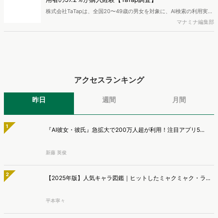
析から仮説構築、レポート作成までを自律的にサポートする
低下』【TWOSTONE&Sons調査】
「Dockpit AIエージェント」の提供を開始いたしました。
株式会社TWOSTONE&Sonsは、BtoB商材の比較検討・発注業務に携
わる担当者を対象に、コンテンツのAIっぽさに関する意識調査を実施
マナミナ編集部
し、結果を公開しました。
AI検索時代の購買導線、AIで知りSNSや検索で確認 AI利
用者の57.2％が購入経験【TaTap調査】
株式会社TaTapは、全国20〜49歳の男女を対象に、AI検索の利用実態
と、AIで知った商品をどこで確かめているかを調査し、結果を公開し
マナミナ編集部
ました。
アクセスランキング
昨日
週間
月間
1
『AI彼女・彼氏』急拡大で200万人超が利用！注目アプリ5...
新藤 英俊