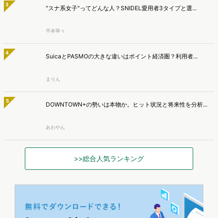
2
【2025年版】人気キャラ図鑑｜ヒットしたミャクミャク・ラ...
平本寧々
3
"スナ系女子"ってどんな人？SNIDEL愛用者3タイプと選...
平本寧々
4
SuicaとPASMOの大きな違いはポイント経済圏？利用者...
まりん
5
DOWNTOWN+の勢いは本物か。ヒット状況と将来性を分析...
あわやん
>>総合人気ランキング