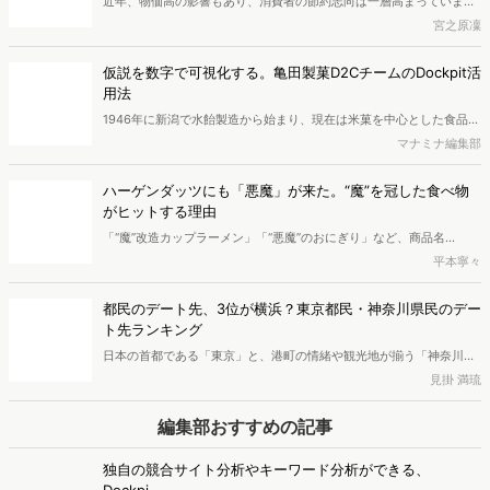
近年、コンビニ各社では価格据え置きで内容量を増やす「増量キャン
ペーン」が相次いで実施されています。物価高が続く中、分かりやす
宮之原凜
いお得感を訴求できる施策として、消費者からの関心も高まっている
ようです。一方で、増量キャンペーンは単なる節約ニーズだけでな
ドンキ新業態「ロビンフッド」は激安スーパー激戦区で戦
く、新商品や話題性への関心とも結びついている可能性があります。
えるか。鍵は安さ＋楽しさ？
本記事では、検索データや行動データをもとに、コンビニ各社の取り
近年、物価高の影響もあり、消費者の節約志向は一層高まっていま
組みと関心者の特徴を分析し、増量キャンペーンが支持される背景を
す。こうした中で、ディスカウント業態を展開してきたドン・キホー
宮之原凜
探ります。
テを擁するPPIHグループは、新たな食品強化型スーパー「ロビンフッ
ド」を立ち上げました。ドン・キホーテはこれまでも、ユニークな商
仮説を数字で可視化する。亀田製菓D2CチームのDockpit活
品企画や価格訴求に加え、日常使いの食品領域にも注力してきまし
用法
た。本記事では、ロビンフッドの特徴とユーザー動向から、その戦略
1946年に新潟で水飴製造から始まり、現在は米菓を中心とした食品の
と可能性を考察します。
製造・販売を行っている亀田製菓。「亀田の柿の種」「ハッピーター
マナミナ編集部
ン」など米菓業界において国内トップシェアを持つ国内最大の米菓メ
ーカーです。2021年からWeb行動ログ分析ツール「Dockpit（ドック
ハーゲンダッツにも「悪魔」が来た。“魔”を冠した食べ物
ピット）」も活用し、EC販売や競合分析、ブランド価値の向上などに
がヒットする理由
力を入れる同社。Dockpit導入後にマーケティングはどう変化したの
「“魔”改造カップラーメン」「“悪魔”のおにぎり」など、商品名
か、マーケティング戦略部の米川大佑氏に伺いました。
に“魔”がつくヒット商品が複数登場しています。この記事では、そん
平本寧々
なネーミングとしての“魔”の役割に迫ります。前半部分では、グルメ
界でヒットした“魔”の商品と、“魔”の使われ方を見ていきます。後半部
都民のデート先、3位が横浜？東京都民・神奈川県民のデー
分では、“魔”がつく商品がヒットする理由を2つの観点から考察してい
ト先ランキング
きます。
日本の首都である「東京」と、港町の情緒や観光地が揃う「神奈川」