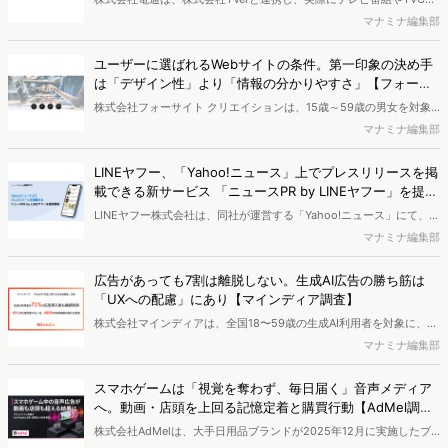
が視聴された履歴である視聴データを活用した地上波TVCMのブラン
マナミナ編集部
ド効果測定ソリューション「TVey（ティーベイ）Agent（β版）」の
提供を開始したことを発表しました。
ユーザーに選ばれるWebサイトの条件。第一印象の決め手
は「デザイン性」より「情報の分かりやすさ」【フォーサ
イトクリエイション調査】
株式会社フォーサイト クリエイションは、15歳～59歳の男女を対象
に、Webサイトを見たときに第一印象で重視する点や、メニュー・ボ
マナミナ編集部
タンの使いやすさ、読みやすいページの特徴、ストレスを感じる要
素、お役立ちコラムに対する印象などについてアンケート調査を実施
LINEヤフー、「Yahoo!ニュース」上でプレスリリースを掲
し、結果を公開しました。
載できる新サービス 「ニュースPR by LINEヤフー」を提供
開始
LINEヤフー株式会社は、同社が運営する「Yahoo!ニュース」にて、企
業・団体のプレスリリースを掲載できる新サービス「ニュースPR by
マナミナ編集部
LINEヤフー」の提供を開始したことを発表しました。
広告があっても7割は離脱しない。生成AI広告の勝ち筋は
「UXへの配慮」にあり【マインディア調査】
株式会社マインディアは、全国18〜59歳の生成AI利用者を対象に、
ChatGPT広告に対する意識と利用継続意向を調査を実施し、結果を公
マナミナ編集部
開しました。
スマホゲームは「視覚を奪わず、毎日届く」音声メディア
へ。動画・店頭を上回る記憶定着と購買行動【AdMel調
査】
株式会社AdMelは、大手日用品ブランドが2025年12月に実施したブ