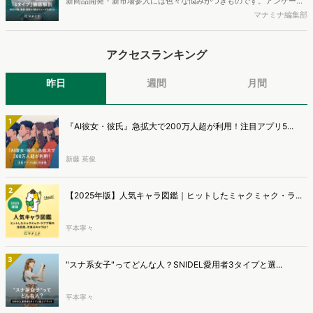
新商品開発・新市場参入には色々な悩みがつきものです。アンケート
す。
調査を実施しても、購買実態が不透明、新商品の受容性も判断しきれ
マナミナ編集部
ないなど、詰めきれない問題もあるかと思います。そこで本レポート
で提案するのが、「WEB行動・意識・購買の3視点」を活用し、どの
アクセスランキング
ようにして市場理解をしていけるのか、現状の既発商品のセグメント
で相性の良いターゲットはどこかを明らかにするという調査手法で
す。新商品開発関連担当者様・マーケティング担当者様向け必見のレ
昨日
週間
月間
ポートとなっています。※本レポートは記事のフォームから無料でダ
ウンロードできます。
1
『AI彼女・彼氏』急拡大で200万人超が利用！注目アプリ5...
新藤 英俊
2
【2025年版】人気キャラ図鑑｜ヒットしたミャクミャク・ラ...
平本寧々
3
"スナ系女子"ってどんな人？SNIDEL愛用者3タイプと選...
平本寧々