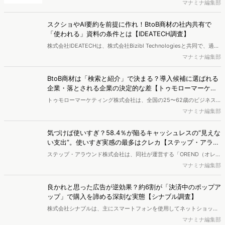
ランドリフト調査のデータ提供を以て、ゲーム内音声広告の効果測定
マナミナ編集部
結果を発表しました。
スクショやAI要約を前提に作れ！BtoB商材の社内共有で
「使われる」資料の条件とは【IDEATECH調査】
株式会社IDEATECHは、株式会社Bizibl Technologiesと共同で、過去
1年以内にBtoB商材の検討・選定に関与し、社内決裁会議への参加経
マナミナ編集部
験を持つ課長相当以上のビジネスパーソンを対象に、見込み客社内で
使われる資料の条件調査を実施し、結果を公開しました。
BtoB商材は「検索と紹介」で決まる？導入候補に選ばれる
企業・落とされる企業の決定的な差【トゥモローマーケテ
ィング調べ】
トゥモローマーケティング株式会社は、全国の25〜62歳のビジネス
パーソンを対象に、「BtoBサービス・製品の購買行動に関する調査」
マナミナ編集部
を実施し、結果を公開しました。
気づけば使いすぎ？58.4％が陥るキャッシュレスの“見えな
い支出”。使いすぎ実感の最多はクレカ【ステップ・アラウ
ンド調査】
ステップ・アラウンド株式会社は、同社が運営する「OREND（オレン
ド）」にて、キャッシュレス決済の支払い時の感じ方について、全国
マナミナ編集部
の20代から60代の男女を対象にアンケート調査を実施し、結果を公
開しました。
良かれと思った広告が逆効果？約6割が「決済中のポップア
ップ」で購入を諦める深刻な実態【シナブル調査】
株式会社シナブルは、主にスマートフォンを使用してネットショッピ
ングする20～50代の男女を対象に、「スマートフォンでのネットシ
マナミナ編集部