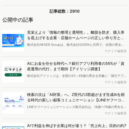
記事総数：2910
公開中の記事
見栄えより「情報の整理と透明性」。離脱を防ぎ、購入率
を底上げする企業・店舗ホームページの正しい作り方とは
【NEXER Group調査】
株式会社NEXER Groupは、株式会社GOSPAと共同で、全国の男女を
対象に「企業・店舗のホームページに対する消費者の印象」について
マナミナ編集部
のアンケートを実施し、結果を公開しました。
AIにお金を任せる時代へ？銀行アプリ利用者の56%が「資
産運用の代行」まで期待【アイリッジ調査】
株式会社アイリッジは、全国の20～69歳の男女を対象に「銀行アプ
リに関するアンケート」を実施し、結果を公開しました。
マナミナ編集部
検索の次は「AI対策」へ。Z世代の3割超がまず生成AIを頼
る時代の新しい顧客コミュニケーション【LINEヤフーコミ
ュニケーションズ調べ】
LINEヤフーコミュニケーションズ株式会社は、18歳〜79歳の男女を対
象に、商品・サービスについて「困った」「わからない」「確認した
マナミナ編集部
い」と思った際の問い合わせ前行動に関する調査を実施し、結果を公
開しました。
AIで利益を伸ばす企業は何が違う？「売上向上」目的の約7