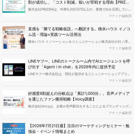
割が成功し、「コスト削減」狙いが苦戦する理由【PRIZM
A調査】
株式会社PRIZMAは、年商5,000万円以上の、業務でAIを活用している
企業の経営者・役員を対象に、「AI活用企業における営業利益と活用
マナミナ編集部
実態」に関する調査を実施し、結果を公開しました。
直感を「勝てる戦略仮説」へ翻訳する。積水ハウス イノコ
ム流・理論×実践ツール活用法
積水ハウス イノベーション＆コミュニケーション株式会社の日ノ澤恵
莉氏と株式会社ヴァリューズ取締役副社長・後藤賢治が対談。日ノ澤
マナミナ編集部
氏が提唱する5Sフレームワークとその実践について語り合いました。
LINEヤフー、LINEのトークルーム内でAIエージェントを呼
び出す「Agent i in chat」を2026年内に提供予定
LINEヤフー株式会社は、同社が提供するコミュニケーションアプリ
「LINE」にて、トークルーム内でAIエージェント「Agent i」を呼び出
マナミナ編集部
して質問への回答やタスク管理を支援する新機能「Agent i in chat」
を発表。2026年内の提供予定とのことです。
好感度9割超えの分岐点は「累計1,000分」。音声メディア
を通じたファン獲得戦略【Voicy調査】
株式会社Voicyは、企業が音声配信をすることによるブランディング
効果について、定量的に可視化したレポートを公開しました。
マナミナ編集部
【2026年7月21日週】注目のマーケティングセミナー・勉
強会・イベント情報まとめ