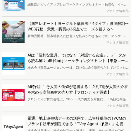
編集部がピックアップしたマーケティングセミナー・勉強会・イベン
トを一覧化してお届けします。
マナミナ編集部
【無料レポート】ヨーグルト購買層「4タイプ」徹底解剖〜
WEB行動・意識・購買の3視点でニーズを捉える〜
新商品開発・新市場参入には色々な悩みがつきものです。アンケート
調査を実施しても、購買実態が不透明、新商品の受容性も判断しきれ
マナミナ編集部
ないなど、詰めきれない問題もあるかと思います。そこで本レポート
で提案するのが、「WEB行動・意識・購買の3視点」を活用し、どの
AIは「便利な道具」ではなく「対話する友達」。データか
ようにして市場理解をしていけるのか、現状の既発商品のセグメント
ら読み解くα世代向けマーケティングのヒント【東急エージ
で相性の良いターゲットはどこかを明らかにするという調査手法で
ェンシー調査】
株式会社東急エージェンシーは、Z世代に続く新世代として注目され
す。新商品開発関連担当者様・マーケティング担当者様向け必見のレ
る「α世代(1-15歳)」のAIの利用実態を明らかにするため、小学校高学
マナミナ編集部
ポートとなっています。※本レポートは記事のフォームから無料でダ
年（主に10-12歳）を対象に「AI利用に関する意識調査」を実施し、
ウンロードできます。
結果を公開しました。
AI時代にこそ人間の価値が急騰する！？約7割が人間の介在
を求める高額商材の売り方【フロンティア調査】
フロンティア株式会社は、20〜50代の男女を対象に、「高額な商品
やサービスの購入・利用の意思決定における生成AIへの信頼と人間の
マナミナ編集部
介在価値」についての意識調査を実施し、結果を公開しました。
電通、地上波視聴データの活用で、広告枠単位のTVCMの
ブランド効果が測定できる「TVey Agent（β版）」を提供
開始
株式会社電通は、株式会社TVerと連携し、実際にテレビ番組やTVCM