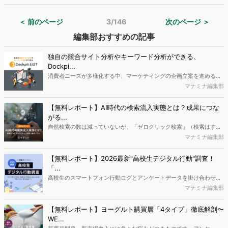
ョッピングにおけるポップアップのストレス」に関する調査を実施
し、結果を公開しました。
＜ 前のページ
3/146
次のページ ＞
編集部おすすめの記事
独自の競合サイト分析やキーワード分析ができる、
Dockpi...
消費者ニーズが多様化する中、マーケティングの企画立案を進める上
で、競合分析や消費者分析の重要性がより高まっています。Web行動
マナミナ編集部
ログ分析ツール「Dockpit（ドックピット）」では、消費者Web行動
データを活用し、Web上の消費者行動を起点とした競合サイト分析や
【無料レポート】AI時代の検索流入実態とは？成果につな
消費者分析が可能です。今回はDockpitならではの利便性の高い機能
がる...
や活用方法を解説します。
自然検索の数は減っていないが、「ゼロクリック検索」（検索はする
がページには流入しない）の割合が増加しているのが、AI時代の検索
マナミナ編集部
流入の現状と言われています。では、その要因はどのようなことなの
か、また、要因を理解した上で、成果に確実につながるコンテンツを
【無料レポート】2026最新"高校生デジタル行動"調査！
制作するにはどうするべきなのでしょうか。本レポートはこのような
「...
疑問をお抱えのSEO・Webマーケティングご担当者様におすすめの内
高校生のスマートフォン行動ログとアンケートデータを掛け合わせ、
容となっています。※本レポートは記事のフォームから無料でダウン
最新の若年層（高校生）におけるデジタル行動実態やSNSの利用傾向
マナミナ編集部
ロードできます。
に関する分析をおこないました。iPhone3GSの登場から十数年が経
ち、スマートフォンを取り巻く環境が成熟するなか、新興SNSの台頭
【無料レポート】ヨーグルト購買層「4タイプ」徹底解剖〜
により高校生のデジタルライフスタイルは新たな変化を見せていま
WE...
す。※資料は記事内の入力フォームより、ダウンロードいただけま