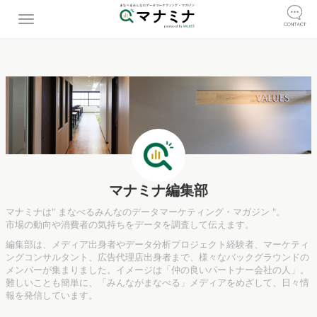
マナミナ編集部
マナミナは" まなべるみんなのデータマーケティング・マガジン "。
市場の動向や消費者の気持ちをデータを調査して伝えます。
編集部は、メディア出身者やデータ分析プロジェクト経験者、マーケティ
ングコンサルタント、広告代理店出身者まで、様々なバックグラウンドの
メンバーが集まりました。イメージは「仲の良いパートナー会社の人」。
難しいことも簡単に、「みんながまなべる」メディアをめざして、日々情
報を発信しています。