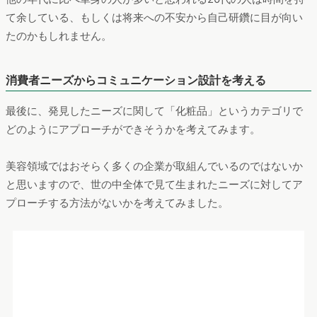
ドも見られました。例えば「
この時間を活かして身体や肌に投
資しませんか？
」というテーマには、ニーズがあるだろうと考
えられます。
ではまとめます。本稿では、コロナ禍による化粧品領域の消費
者の関心の変化を検索ワード等を用いて分析し、ニーズを「不
の解消」と「伸びが見込める領域」の2つに分類することで、こ
れからのコミュニケーション方法を考えてみました。パラダイ
ムシフトが起こった状況下だからこそ生まれた
新たなニーズを
起点とし、消費者へのアプローチを考える
ことが今できること
の1つではないでしょうか。今回のデータや分析を参考にしてい
ただけたら幸いです。
調査レポートダウンロード【無料】
「長引くコロナ禍で、化粧品へのニーズはどのように変化して
いるのか？Web行動ログから読み解く消費者の実態」