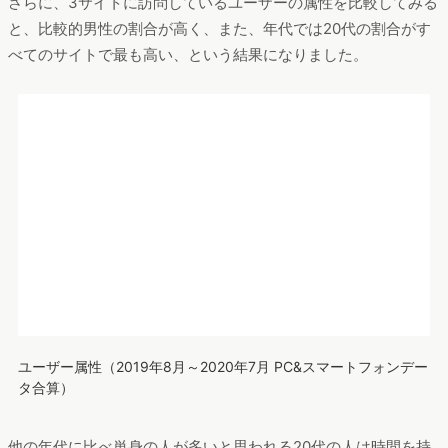
と思いますので、世の中全体で見て生まれたニーズに対してア
プローチする方法がないかを考えてみました。
上図にまとめたように、大きく2つの方向性が考えられそうで
す。
まず消費者の「不」に関して、「手洗い」や「ストレス」の増
加というトピックがありました。そこで例えば、「手荒れ」と
いう不に対するコミュニケーション設計として、「
手洗い・消
毒・保湿を1セットにしたハンドクリーム
」のような訴求は効果
的かもしれません。また、ストレスのかかる状況下に対して、
「
いつもと違うリップ（メイク）で変化を取り入れよう
」とい
った訴求も良いのではないでしょうか。
また、プラス志向の変化として、「自己研鑽」というキーワー