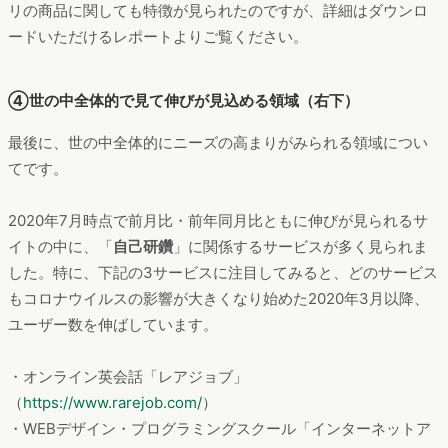
イトの中に、「
自己研鑽
」に関係するサービスが多く見られま
した。特に、下記の3サービスに注目してみると、どのサービス
もコロナウイルスの影響が大きくなり始めた2020年3月以降、
ユーザー数を伸ばしています。
・オンライン英会話「レアジョブ」
（
https://www.rarejob.com/
）
・WEBデザイン・プログラミングスクール「インターネットア
カデミー」（
https://web-camp.io/
）
・プログラミングスクール「DMM WEB CAMP」
（
https://www.internetacademy.jp/
）
ユーザー数推移（2019年8月～2020年7月 PC&スマートフォンデ
ータ合算）
さらに、3サイトに訪問しているユーザーの属性を比較してみる