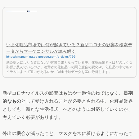
いま化粧品市場では何が起きている？新型コロナの影響を検索デ
ータからマーケコンサルが読み解く
https://manamina.valuesccg.com/articles/799
感染拡大により百貨店などが営業自粛となっている中、化粧品業界へはどのような
影響が及んでいるのか。消費者の化粧品への関心度合の変化や、化粧品の中でもア
イテムによって違いがあるのか、Web行動データを基に分析します。
新型コロナウイルスの影響はもはや一過性の物ではなく、
長期
的なもの
として受け入れることが必要とされる中、化粧品業界
としても「新たな生活様式」へどのように対応していくのか、
考えていく必要があります。
外出の機会が減ったこと、マスクを常に着けるようになったこ