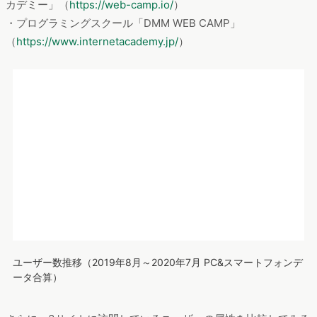
と、比較的男性の割合が高く、また、年代では20代の割合がす
べてのサイトで最も高い、という結果になりました。
ユーザー属性（2019年8月～2020年7月 PC&スマートフォンデー
タ合算）
他の年代に比べ単身の人が多いと思われる20代の人は時間を持
て余している、もしくは将来への不安から自己研鑽に目が向い
たのかもしれません。
消費者ニーズからコミュニケーション設計を考える
最後に、発見したニーズに関して「化粧品」というカテゴリで
どのようにアプローチができそうかを考えてみます。
美容領域ではおそらく多くの企業が取組んでいるのではないか