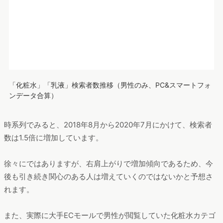
時系列でみると、2018年8月から2020年7月にかけて、検索者
数は1.5倍に増加しています。
徐々にではありますが、右肩上がりで増加傾向であるため、今
後も引き続き関心のある人は増えていくのではないかと予想さ
れます。
また、実際に大手ECモールで男性が閲覧していた化粧水カテゴ
リの商品に関しても特徴が見られたのですが、詳細はダウンロ
ードいただけるレポートよりご覧ください。
④世の中全体的で見て伸びが見込める領域（右下）
最後に、世の中全体的にニーズの高まりがみられる領域につい
てです。
2020年7月時点で前月比・前年同月比ともに伸びが見られるサ