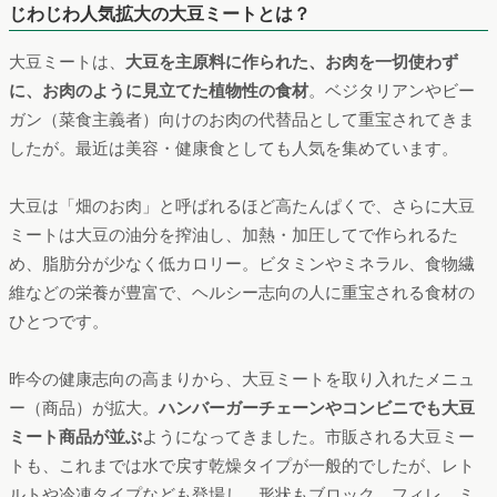
じわじわ人気拡大の大豆ミートとは？
大豆ミートは、
大豆を主原料に作られた、お肉を一切使わず
に、お肉のように見立てた植物性の食材
。ベジタリアンやビー
ガン（菜食主義者）向けのお肉の代替品として重宝されてきま
したが。最近は美容・健康食としても人気を集めています。
大豆は「畑のお肉」と呼ばれるほど高たんぱくで、さらに大豆
ミートは大豆の油分を搾油し、加熱・加圧してで作られるた
め、脂肪分が少なく低カロリー。ビタミンやミネラル、食物繊
維などの栄養が豊富で、ヘルシー志向の人に重宝される食材の
ひとつです。
昨今の健康志向の高まりから、大豆ミートを取り入れたメニュ
ー（商品）が拡大。
ハンバーガーチェーンやコンビニでも大豆
ミート商品が並ぶ
ようになってきました。市販される大豆ミー
トも、これまでは水で戻す乾燥タイプが一般的でしたが、レト
ルトや冷凍タイプなども登場し、形状もブロック、フィレ、ミ