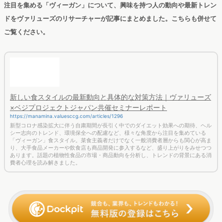
ことで、女性や若年層など特定の層に限らず、社会全体で定着
が進むのではないでしょうか。大豆ミートの今後の広がりに注
目です。
＜分析概要＞
ネット行動分析サービスを提供する株式会社ヴァリューズは、
全国のモニター会員の協力により、ネット行動ログとユーザー
属性情報を用いたマーケティング分析サービス「Dockpit」を使
用し、2020年7月～2021年6月のネット行動ログデータを分析
しました。※ユーザー数はヴァリューズ保有モニターでの出現率
を基に、国内ネット人口に則して推測。
▼マナミナでは大豆ミートの認知度について、アンケート調査とWeb行動
ログデータを用いて調査した内容をホワイトペーパーにまとめています。
無料でダウンロードしてご覧ください。