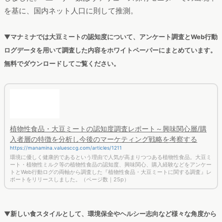
レトルトタイプ、乾燥タイプ、冷凍タイプについて、
それぞれ
の大豆ミートのそれぞれの使い方とレシピ
が紹介されていま
す。
2位以降も、レシピ系のサイト（コンテンツ）が多くランクイン
しています。掛け合わせワードでレシピが上位だったように、
「大豆ミートを使ってどんな料理を作れるか」にユーザーは興
味があると分かります。
まとめ：マクドナルドも大豆ミート？市場への浸透が進む
健康志向の高まりや環境への配慮の観点から、じわじわと注目
が高まる大豆ミート。一過性の話題ではなく、じわじわと時間
をかけて世の中に浸透しています。取り扱い店や商品が続々と
広がり、ハンバーガーチェーンのマクドナルドも、2021年に大
豆ミートを使ったハンバーガーを一部店舗で発売すると発表し
ています。このように身近なお店で大豆ミートが使われていく