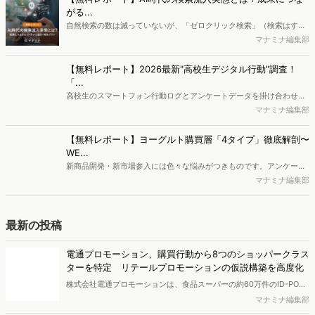
ヴァリューズ、消費者行動データをもとにAIがデータ抽出
から分析・マーケ戦略策定・レポート作成まで実行する
「Dockpit AIエージェント」を提供開始
インターネット行動ログ分析によるマーケティング調査・コンサルテ
ィングサービスを提供する株式会社ヴァリューズは、国内最大規模
マナミナ編集部
250万人のWeb行動ログデータを基盤としたマーケティングリサーチ
エンジン「Dockpit（ドックピット）」の新機能として、AIが市場分
【無料レポート】シャンプー市場動向調査｜2025年を振り
析から仮説構築、レポート作成までを自律的にサポートする
返り！ 「高機能×中価格」へのシフト・次なるトレンドの
「Dockpit AIエージェント」の提供を開始いたしました。
兆し
近年、消費者の髪や頭皮への興味関心が高まる中、シャンプーへの支
出額は増加傾向にあります。本レポートでは、独自のWeb行動ログデ
新藤 英俊
ータをもとに2025年のシャンプー市場を分析しました。その結果、
検討段階において、高い外部評価（口コミやベストコスメ受賞など）
直感を「勝てる戦略仮説」へ翻訳する。積水ハウス イノコ
と優れた機能性を両立した「中価格帯の新興ブランド」へ支持がシフ
ム流・理論×実践ツール活用法
トしている実態が明らかとなりました。また、長年の実績とステータ
積水ハウス イノベーション＆コミュニケーション株式会社の日ノ澤恵
スを誇る高価格帯ブランドも根強い支持を集めています。さらに次な
莉氏と株式会社ヴァリューズ取締役副社長・後藤賢治が対談。日ノ澤
マナミナ編集部
るトレンドとして、香りの変化や、タイパ・衛生面に優れる「吊り下
氏が提唱する5Sフレームワークとその実践について語り合いました。
げパウチ」の普及の兆しについても考察します。
中古買取の検討者（売り手）はどんな人？ 検索ワードは
「iPhone」「ポケカ」など
リユース市場は拡大を続けており、不要になったモノの売却は身近な
選択肢になりつつあります。ではリユース市場における「売り手」は
重兼千春
どのような人なのでしょうか。今回は「買取」検索者の検索キーワー
ドや属性、興味関心を分析し、買取サービスを利用する消費者像を探
なぜ「コンビニ増量キャンペーン」は全世代に支持される