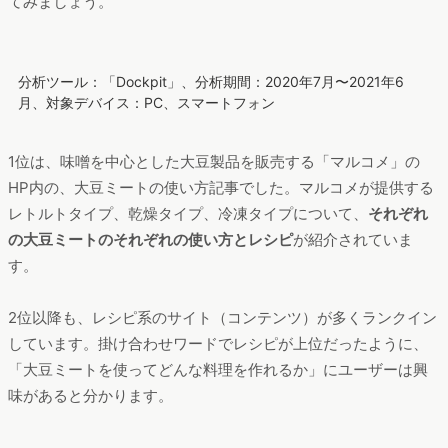
分析ツール：「Dockpit」、分析期間：2020年7月〜2021年6
月、対象デバイス：PC、スマートフォン
これを見ると、
ハンバーガーに興味を持つのは若年層
（平均
23.2歳）、
「冷凍」「添加物」など保存法やより詳しい情報に
興味を持つユーザーは女性が多い
ことが分かります。また、ス
ーパーやドトール、セブン、無印などは比較的男性の関心も高
く、裾野の広がりが感じられます。
検索者はどんな記事を読んでいるのか？流入ページランキン
グ
最後に、「大豆ミート」検索での人気コンテンツをチェックし
てみましょう。