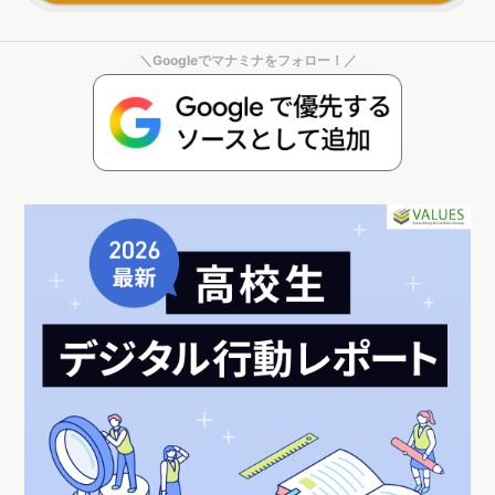
植物性食品・大豆ミートの認知度調査レポート～興味関心層/購
入者層の特徴を分析し今後のマーケティング戦略を考察する
https://manamina.valuesccg.com/articles/1211
環境に優しく健康的であるという理由で人気が高まりつつある植物性食品。大豆ミ
ート・植物性ミルク等の植物性食品の認知度、興味関心、購入経験などをアンケー
トとWeb行動ログの両軸から調査した『植物性食品・大豆ミートに関する調査』レ
ポートをリリースしました。（ページ数｜25p）
▼新しい食スタイルとして、環境保全やヘルシー志向など様々な角度から
注目を集める「ヴィーガン」について、興味を持つ人の動向や最新トレン
ドをヴァリューズのリサーチャーが記事にまとめました。こちらも併せて
ご覧ください。
新しい食スタイルの最新動向と具体的な対策方法｜ヴァリューズ