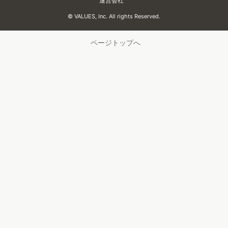
化粧品
人材
広告
EC
情報・通信
海外市場
最近話題のキーワード
マナミナで話題のキーワード
Z世代
マーケティング用語
「食品・飲料」市場調査
トレンド調査
検索キーワード分析
Web会議
ツール
zoom
テレワーク