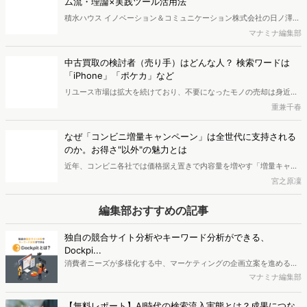
この記事のライター
松本 知世
フリーランスPRおよびライターとして活動中。二児の母。
関連するキーワード
「食品・飲料」市場調査
Dockpit
検索キーワード分析
トレンド調査
データマーケティング
競合調査
競合分析
市場調査
サブスクリプション
データ分析
STP分析
行動経済学
Zoom 録画
セグメンテーション
トレンド調査
関連する投稿