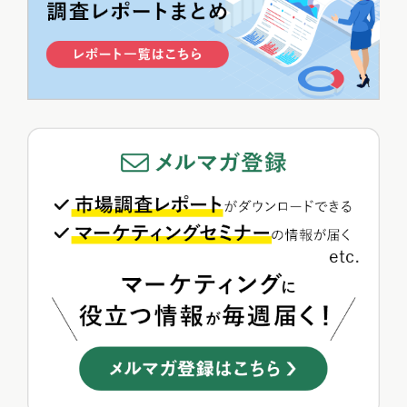
平本寧々
2
『AI彼女・彼氏』急拡大で200万人超が利用！注目アプリ5...
新藤 英俊
3
"スナ系女子"ってどんな人？SNIDEL愛用者3タイプと選...
平本寧々
4
SuicaとPASMOの大きな違いはポイント経済圏？利用者...
まりん
5
【無料レポート】2025年最新！SNSユーザー数ランキング...
あべ