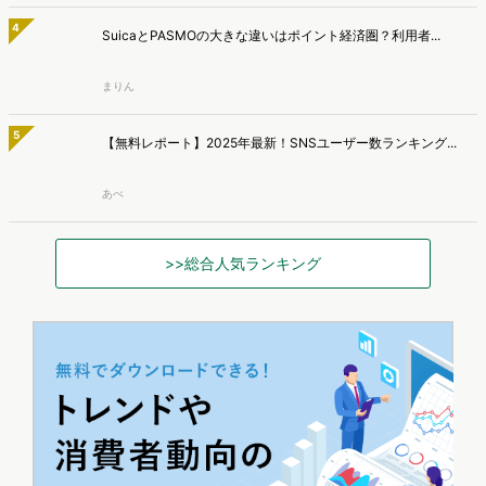
250万人のWeb行動ログデータを基盤としたマーケティングリサーチ
エンジン「Dockpit（ドックピット）」の新機能として、AIが市場分
AIっぽくても信頼低下は1割、約半数は『問い合わせ意欲が
析から仮説構築、レポート作成までを自律的にサポートする
低下』【TWOSTONE&Sons調査】
「Dockpit AIエージェント」の提供を開始いたしました。
株式会社TWOSTONE&Sonsは、BtoB商材の比較検討・発注業務に携
わる担当者を対象に、コンテンツのAIっぽさに関する意識調査を実施
マナミナ編集部
し、結果を公開しました。
AI検索時代の購買導線、AIで知りSNSや検索で確認 AI利
用者の57.2％が購入経験【TaTap調査】
株式会社TaTapは、全国20〜49歳の男女を対象に、AI検索の利用実態
と、AIで知った商品をどこで確かめているかを調査し、結果を公開し
マナミナ編集部
ました。
アクセスランキング
昨日
週間
月間
1
【2025年版】人気キャラ図鑑｜ヒットしたミャクミャク・ラ...