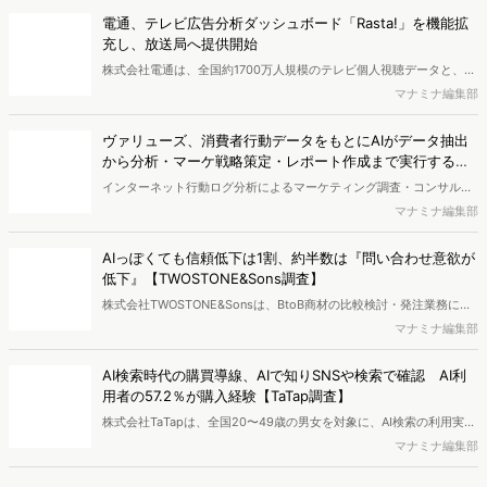
りました。
のか。お得さ"以外"の魅力とは
近年、コンビニ各社では価格据え置きで内容量を増やす「増量キャン
ペーン」が相次いで実施されています。物価高が続く中、分かりやす
宮之原凜
いお得感を訴求できる施策として、消費者からの関心も高まっている
ようです。一方で、増量キャンペーンは単なる節約ニーズだけでな
編集部おすすめの記事
く、新商品や話題性への関心とも結びついている可能性があります。
本記事では、検索データや行動データをもとに、コンビニ各社の取り
独自の競合サイト分析やキーワード分析ができる、
組みと関心者の特徴を分析し、増量キャンペーンが支持される背景を
Dockpi...
探ります。
消費者ニーズが多様化する中、マーケティングの企画立案を進める上
で、競合分析や消費者分析の重要性がより高まっています。Web行動
マナミナ編集部
ログ分析ツール「Dockpit（ドックピット）」では、消費者Web行動
データを活用し、Web上の消費者行動を起点とした競合サイト分析や
【無料レポート】AI時代の検索流入実態とは？成果につな
消費者分析が可能です。今回はDockpitならではの利便性の高い機能
がる...
や活用方法を解説します。
自然検索の数は減っていないが、「ゼロクリック検索」（検索はする
がページには流入しない）の割合が増加しているのが、AI時代の検索
マナミナ編集部
流入の現状と言われています。では、その要因はどのようなことなの
か、また、要因を理解した上で、成果に確実につながるコンテンツを
【無料レポート】2026最新"高校生デジタル行動"調査！
制作するにはどうするべきなのでしょうか。本レポートはこのような
「...
疑問をお抱えのSEO・Webマーケティングご担当者様におすすめの内
高校生のスマートフォン行動ログとアンケートデータを掛け合わせ、
容となっています。※本レポートは記事のフォームから無料でダウン
最新の若年層（高校生）におけるデジタル行動実態やSNSの利用傾向
マナミナ編集部
ロードできます。
に関する分析をおこないました。iPhone3GSの登場から十数年が経
ち、スマートフォンを取り巻く環境が成熟するなか、新興SNSの台頭
【無料レポート】ヨーグルト購買層「4タイプ」徹底解剖〜