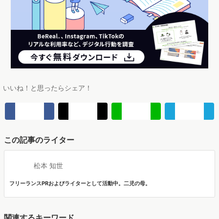
×ベジプロジェクトジャパン共催セミナーレポート
https://manamina.valuesccg.com/articles/1296
新型コロナ感染拡大に伴う自粛期間が長引く中でのダイエット効果への期待、ヘル
シー志向のトレンド、環境保全への配慮など、様々な角度から注目を集めている
「ヴィーガン」食スタイル。菜食主義者だけでなく一般消費者層からも関心が高ま
り、大手食品メーカーや飲食店も商品開発に参入するなど、盛り上がりをみせつつ
あります。話題の植物性食品の市場・商品動向を分析し、トレンドの背景にある消
費者心理を読み解きました。
＼Googleでマナミナをフォロー！／