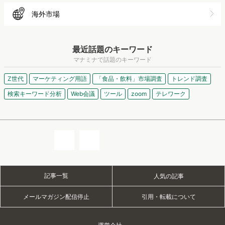
外食
スポーツ
ゲーム
金融
保険
不動産
家電
自動車
アパレル