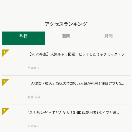
により高校生のデジタルライフスタイルは新たな変化を見せていま
WE...
す。※資料は記事内の入力フォームより、ダウンロードいただけま
新商品開発・新市場参入には色々な悩みがつきものです。アンケート
す。
調査を実施しても、購買実態が不透明、新商品の受容性も判断しきれ
マナミナ編集部
ないなど、詰めきれない問題もあるかと思います。そこで本レポート
で提案するのが、「WEB行動・意識・購買の3視点」を活用し、どの
ようにして市場理解をしていけるのか、現状の既発商品のセグメント
最新の投稿
で相性の良いターゲットはどこかを明らかにするという調査手法で
す。新商品開発関連担当者様・マーケティング担当者様向け必見のレ
電通プロモーション、購買行動から8つのショッパークラス
ポートとなっています。※本レポートは記事のフォームから無料でダ
ターを特定 リテールプロモーションの仮説構築を高度化
ウンロードできます。
株式会社電通プロモーションは、食品スーパーの約60万件のID-POS
データと生活者の定性データをAIで分析し、購買行動の特徴に基づい
マナミナ編集部
た8つのショッパークラスターを特定しました。これにより購買時点
における生活者の意識や行動背景の把握が可能となり、リテールプロ
電通、テレビ広告分析ダッシュボード「Rasta!」を機能拡
モーションにおけるプランニングの高速化と高精度化を実現できると
充し、放送局へ提供開始
いいます。
株式会社電通は、全国約1700万人規模のテレビ個人視聴データと、独
自の大規模生活者意識調査データを掛け合わせて、テレビ広告のデー
マナミナ編集部
タ集計や広告効果の分析ができるダッシュボード「Rasta!
（Resourceful Analysis System of TV Audience：ラスタ）」の機能
ヴァリューズ、消費者行動データをもとにAIがデータ抽出
を拡充し、放送局への提供を開始したことを発表しました。
から分析・マーケ戦略策定・レポート作成まで実行する
「Dockpit AIエージェント」を提供開始
インターネット行動ログ分析によるマーケティング調査・コンサルテ
ィングサービスを提供する株式会社ヴァリューズは、国内最大規模
マナミナ編集部