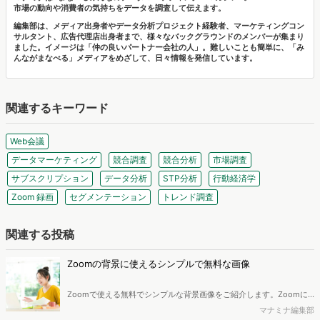
市場の動向や消費者の気持ちをデータを調査して伝えます。
編集部は、メディア出身者やデータ分析プロジェクト経験者、マーケティングコン
サルタント、広告代理店出身者まで、様々なバックグラウンドのメンバーが集まり
ました。イメージは「仲の良いパートナー会社の人」。難しいことも簡単に、「み
んながまなべる」メディアをめざして、日々情報を発信しています。
関連するキーワード
Web会議
データマーケティング
競合調査
競合分析
市場調査
サブスクリプション
データ分析
STP分析
行動経済学
Zoom 録画
セグメンテーション
トレンド調査
関連する投稿
Zoomの背景に使えるシンプルで無料な画像
Zoomで使える無料でシンプルな背景画像をご紹介します。Zoomに
は標準の背景画像も用意されていますが、ほかの人とかぶってしまう
マナミナ編集部