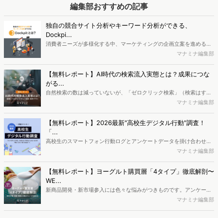
を利用する方法について再確認します。
編集部おすすめの記事
独自の競合サイト分析やキーワード分析ができる、
Dockpi...
消費者ニーズが多様化する中、マーケティングの企画立案を進める上
で、競合分析や消費者分析の重要性がより高まっています。Web行動
マナミナ編集部
ログ分析ツール「Dockpit（ドックピット）」では、消費者Web行動
データを活用し、Web上の消費者行動を起点とした競合サイト分析や
【無料レポート】AI時代の検索流入実態とは？成果につな
消費者分析が可能です。今回はDockpitならではの利便性の高い機能
がる...
や活用方法を解説します。
自然検索の数は減っていないが、「ゼロクリック検索」（検索はする
がページには流入しない）の割合が増加しているのが、AI時代の検索
マナミナ編集部
流入の現状と言われています。では、その要因はどのようなことなの
か、また、要因を理解した上で、成果に確実につながるコンテンツを
【無料レポート】2026最新"高校生デジタル行動"調査！
制作するにはどうするべきなのでしょうか。本レポートはこのような
「...
疑問をお抱えのSEO・Webマーケティングご担当者様におすすめの内
高校生のスマートフォン行動ログとアンケートデータを掛け合わせ、
容となっています。※本レポートは記事のフォームから無料でダウン
最新の若年層（高校生）におけるデジタル行動実態やSNSの利用傾向
マナミナ編集部
ロードできます。
に関する分析をおこないました。iPhone3GSの登場から十数年が経
ち、スマートフォンを取り巻く環境が成熟するなか、新興SNSの台頭
【無料レポート】ヨーグルト購買層「4タイプ」徹底解剖〜
により高校生のデジタルライフスタイルは新たな変化を見せていま
WE...
す。※資料は記事内の入力フォームより、ダウンロードいただけま
新商品開発・新市場参入には色々な悩みがつきものです。アンケート
す。
調査を実施しても、購買実態が不透明、新商品の受容性も判断しきれ
マナミナ編集部
ないなど、詰めきれない問題もあるかと思います。そこで本レポート
で提案するのが、「WEB行動・意識・購買の3視点」を活用し、どの