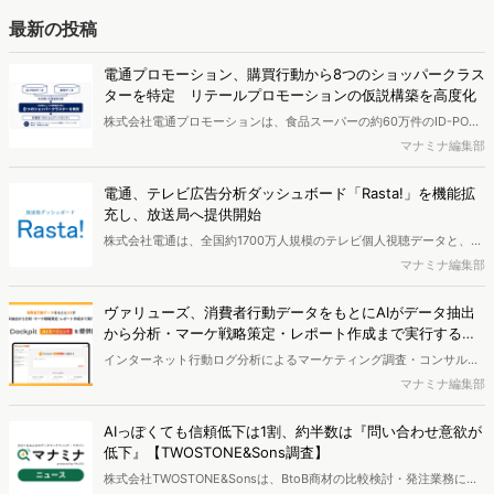
ようにして市場理解をしていけるのか、現状の既発商品のセグメント
最新の投稿
で相性の良いターゲットはどこかを明らかにするという調査手法で
す。新商品開発関連担当者様・マーケティング担当者様向け必見のレ
電通プロモーション、購買行動から8つのショッパークラス
ポートとなっています。※本レポートは記事のフォームから無料でダ
ターを特定 リテールプロモーションの仮説構築を高度化
ウンロードできます。
株式会社電通プロモーションは、食品スーパーの約60万件のID-POS
データと生活者の定性データをAIで分析し、購買行動の特徴に基づい
マナミナ編集部
た8つのショッパークラスターを特定しました。これにより購買時点
における生活者の意識や行動背景の把握が可能となり、リテールプロ
電通、テレビ広告分析ダッシュボード「Rasta!」を機能拡
モーションにおけるプランニングの高速化と高精度化を実現できると
充し、放送局へ提供開始
いいます。
株式会社電通は、全国約1700万人規模のテレビ個人視聴データと、独
自の大規模生活者意識調査データを掛け合わせて、テレビ広告のデー
マナミナ編集部
タ集計や広告効果の分析ができるダッシュボード「Rasta!
（Resourceful Analysis System of TV Audience：ラスタ）」の機能
ヴァリューズ、消費者行動データをもとにAIがデータ抽出
を拡充し、放送局への提供を開始したことを発表しました。
から分析・マーケ戦略策定・レポート作成まで実行する
「Dockpit AIエージェント」を提供開始
インターネット行動ログ分析によるマーケティング調査・コンサルテ
ィングサービスを提供する株式会社ヴァリューズは、国内最大規模
マナミナ編集部
250万人のWeb行動ログデータを基盤としたマーケティングリサーチ
エンジン「Dockpit（ドックピット）」の新機能として、AIが市場分
AIっぽくても信頼低下は1割、約半数は『問い合わせ意欲が
析から仮説構築、レポート作成までを自律的にサポートする
低下』【TWOSTONE&Sons調査】
「Dockpit AIエージェント」の提供を開始いたしました。
株式会社TWOSTONE&Sonsは、BtoB商材の比較検討・発注業務に携