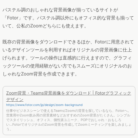
パステル調のおしゃれな背景画像が揃っているサイトが
「Fotor」です。パステル調以外にもオフィス的な背景も揃って
いて、公私のZoomどちらにも使えます。
既存の背景画像をダウンロードできるほか、Fotorに用意されて
いるデザインツールを利用すればオリジナルの背景画像に仕上
げられます。ツールの操作は直感的に行えますので、グラフィ
ックツールの使用経験がない方でもスムーズにオリジナルのお
しゃれなZoom背景を作成できます。
Zoom背景・Teams背景画像をダウンロード | Fotorグラフィック
デザイン
https://www.fotor.com/jp/design/zoom-background
仕事やビジネスシーンで使えるTeams/Zoomの背景を探しているなら、Fotorへ。
営業用やZoom飲み用の背景素材などおすすめのZoom背景がたくさん。シンプル
でスタイリッシュ、オフィス、個性派ユニーク、POPでおしゃれ・おもしろ
い...FotorでオリジナルのZoom背景を作成してZoomミーティングを楽しみましょ
う。