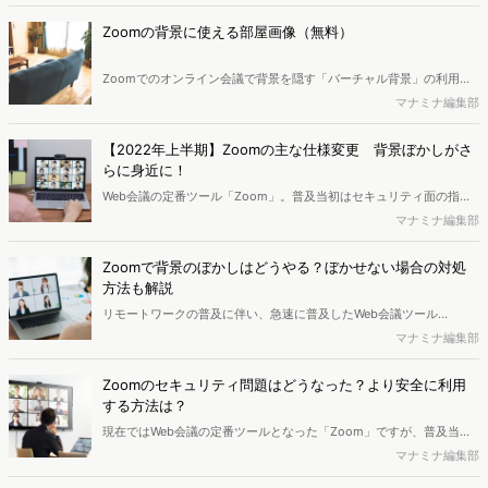
ことも。気分転換したり、個性を出しつつ仕事で取引先とやりとりし
てもOKなシンプルな背景画像を集めました。
Zoomの背景に使える部屋画像（無料）
Zoomでのオンライン会議で背景を隠す「バーチャル背景」の利用も
一般的になってきました。おしゃれな部屋の画像を選ぶことで気分を
マナミナ編集部
変えたり、センスをアピールしてみてはいかがでしょう。画像素材集
のほかに、無印やIKEAなど企業の公式からもおしゃれ部屋の背景画像
【2022年上半期】Zoomの主な仕様変更 背景ぼかしがさ
が提供されています。
らに身近に！
Web会議の定番ツール「Zoom」。普及当初はセキュリティ面の指摘
があったものの、最近のアップデートは機能追加がメインになってい
マナミナ編集部
ます。アップデート通知は頻繁に届くものの、その内容まで把握して
いない方向けに最近の仕様変更内容をまとめました。
Zoomで背景のぼかしはどうやる？ぼかせない場合の対処
方法も解説
リモートワークの普及に伴い、急速に普及したWeb会議ツール
「Zoom」。Zoomには背景画像を設定しなくても、背景をぼかす便
マナミナ編集部
利な機能が備わっています。Zoomで背景ぼかしを設定したり、それ
がうまくいかない場合の改善方法について解説します。
Zoomのセキュリティ問題はどうなった？より安全に利用
する方法は？
現在ではWeb会議の定番ツールとなった「Zoom」ですが、普及当初
はセキュリティ問題が話題となったのを覚えている方も多いでしょ
マナミナ編集部
う。当時指摘されたセキュリティの問題と、より安心・安全にZoom