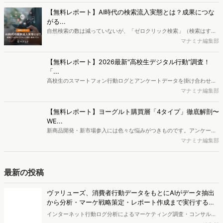
関連するキーワード
Dockpit
トレンド調査
SDGs
データマーケティング
競合調査
競合分析
市場調査
サブスクリプション
データ分析
STP分析
行動経済学
Zoom 録画
セグメンテーション
トレンド調査
関連する投稿
ヴァリューズ、消費者行動データをもとにAIがデータ抽出
から分析・マーケ戦略策定・レポート作成まで実行する
「Dockpit AIエージェント」を提供開始
インターネット行動ログ分析によるマーケティング調査・コンサルテ
ィングサービスを提供する株式会社ヴァリューズは、国内最大規模
マナミナ編集部
250万人のWeb行動ログデータを基盤としたマーケティングリサーチ
エンジン「Dockpit（ドックピット）」の新機能として、AIが市場分
【無料レポート】シャンプー市場動向調査｜2025年を振り
析から仮説構築、レポート作成までを自律的にサポートする
返り！ 「高機能×中価格」へのシフト・次なるトレンドの
「Dockpit AIエージェント」の提供を開始いたしました。
兆し
近年、消費者の髪や頭皮への興味関心が高まる中、シャンプーへの支
出額は増加傾向にあります。本レポートでは、独自のWeb行動ログデ
新藤 英俊
ータをもとに2025年のシャンプー市場を分析しました。その結果、
検討段階において、高い外部評価（口コミやベストコスメ受賞など）
直感を「勝てる戦略仮説」へ翻訳する。積水ハウス イノコ