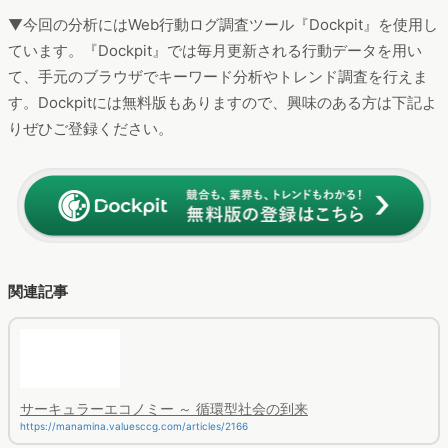
出典: https://oikura.jp
これらのように、生活者にとって一番身近な存在となる『自治
体』が、民間企業のノウハウと合理的に提携しながら、積極的
に「リユース」事業に取り組む事で、更なる「リユース」文化
の根付きに期待が持てそうです。
まとめ｜リユース文化の根付きから新たなビジネスへの発展
も
「リユース」と単純に検索するだけで、「どういう活動？」と
いった「リユース」への基本的な疑問から、靴一足からオフィ
ス機器、家までと「リユース」事業紹介のサイトが数多くヒッ
トすることに驚きます。
それだけ「リユース」できる商材が世の中に溢れていること、