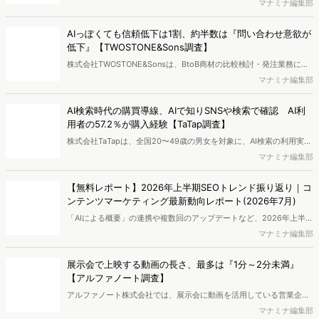
と優れた機能性を両立した「中価格帯の新興ブランド」へ支持がシフ
ム流・理論×実践ツール活用法
トしている実態が明らかとなりました。また、長年の実績とステータ
積水ハウス イノベーション＆コミュニケーション株式会社の日ノ澤恵
スを誇る高価格帯ブランドも根強い支持を集めています。さらに次な
莉氏と株式会社ヴァリューズ取締役副社長・後藤賢治が対談。日ノ澤
マナミナ編集部
るトレンドとして、香りの変化や、タイパ・衛生面に優れる「吊り下
氏が提唱する5Sフレームワークとその実践について語り合いました。
げパウチ」の普及の兆しについても考察します。
中古買取の検討者（売り手）はどんな人？ 検索ワードは
「iPhone」「ポケカ」など
リユース市場は拡大を続けており、不要になったモノの売却は身近な
選択肢になりつつあります。ではリユース市場における「売り手」は
重兼千春
どのような人なのでしょうか。今回は「買取」検索者の検索キーワー
ドや属性、興味関心を分析し、買取サービスを利用する消費者像を探
なぜ「コンビニ増量キャンペーン」は全世代に支持される
りました。
のか。お得さ"以外"の魅力とは
近年、コンビニ各社では価格据え置きで内容量を増やす「増量キャン
ペーン」が相次いで実施されています。物価高が続く中、分かりやす
宮之原凜
いお得感を訴求できる施策として、消費者からの関心も高まっている
ようです。一方で、増量キャンペーンは単なる節約ニーズだけでな
編集部おすすめの記事
く、新商品や話題性への関心とも結びついている可能性があります。
本記事では、検索データや行動データをもとに、コンビニ各社の取り
独自の競合サイト分析やキーワード分析ができる、
組みと関心者の特徴を分析し、増量キャンペーンが支持される背景を
Dockpi...
探ります。
消費者ニーズが多様化する中、マーケティングの企画立案を進める上
で、競合分析や消費者分析の重要性がより高まっています。Web行動
マナミナ編集部
ログ分析ツール「Dockpit（ドックピット）」では、消費者Web行動