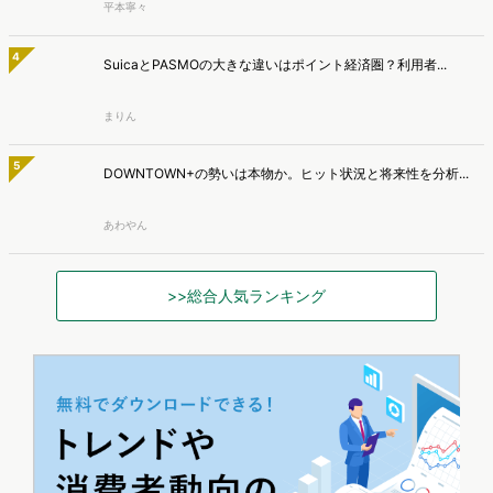
250万人のWeb行動ログデータを基盤としたマーケティングリサーチ
エンジン「Dockpit（ドックピット）」の新機能として、AIが市場分
AIっぽくても信頼低下は1割、約半数は『問い合わせ意欲が
析から仮説構築、レポート作成までを自律的にサポートする
低下』【TWOSTONE&Sons調査】
「Dockpit AIエージェント」の提供を開始いたしました。
株式会社TWOSTONE&Sonsは、BtoB商材の比較検討・発注業務に携
わる担当者を対象に、コンテンツのAIっぽさに関する意識調査を実施
マナミナ編集部
し、結果を公開しました。
AI検索時代の購買導線、AIで知りSNSや検索で確認 AI利
用者の57.2％が購入経験【TaTap調査】
株式会社TaTapは、全国20〜49歳の男女を対象に、AI検索の利用実態
と、AIで知った商品をどこで確かめているかを調査し、結果を公開し
マナミナ編集部
ました。
【無料レポート】2026年上半期SEOトレンド振り返り｜コ
ンテンツマーケティング最新動向レポート(2026年7月)
「AIによる概要」の連携や複数回のアップデートなど、2026年上半期
のSEO領域には変化がありました。また生成AI利用は約1.6倍に伸長
マナミナ編集部
し、最多のChatGPTを追う形でGeminiも15.1%へ拡大するなど、ユー
ザーの選択肢の多様化が進んでいます。WebマーケターやSEO担当者
展示会で上映する動画の長さ、最多は『1分～2分未満』
必見の2026年上半期概要です。※本レポートは記事のフォームから無
【アルファノート調査】
料でDLできます。また、レポートをDLしていただいた方には特典も
アルファノート株式会社では、展示会に動画を活用している営業企
ご用意しております。
画・マーケティング担当者を対象に、展示会における動画活用の実態
マナミナ編集部
調査を実施し、結果を公開しました。