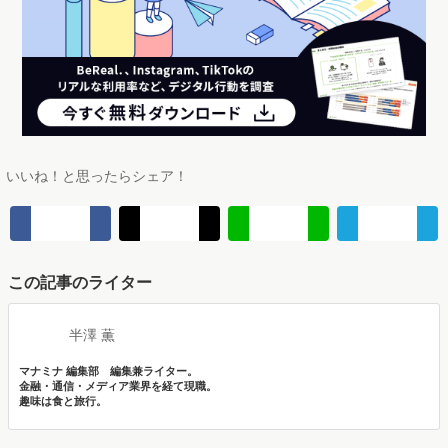
▼今回の分析にはWeb行動ログ調査ツール『Dockpit』を使用し
ています。『Dockpit』では毎月更新される行動データを用い
て、手元のブラウザでキーワード分析やトレンド調査を行えま
す。Dockpitには無料版もありますので、興味のある方は下記よ
りぜひご登録ください。
関連記事
サーキュラーエコノミー ～ 循環型社会の到来
https://manamina.valuesccg.com/articles/2166