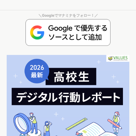
すなわち、そこに新しいビジネスの可能性も秘めているという
ことに、今後の新規市場としても魅力を感じました。
新しいビジネスの創造も不可欠。しかし、
再生可能なビジネス
が重要視される今
、このように徐々にヒートアップしつつある
「リユース」市場の動向を追うことで、今後の新旧ビジネスの
展望に役立つヒントが得られるかもしれません。
調査概要
・全国のモニター会員の協力により、ネット行動ログとユーザ
ー属性情報にもとづき「Dockpit」で分析
・行動ログ分析対象期間：2020年12月〜2022年11月
※ボリュームはヴァリューズ保有モニターでの出現率を基に、国
内ネット人口に則して推測
※対象デバイス：PC・スマートフォンの両デバイス