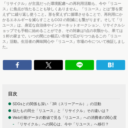
「リサイクル」が主流だった環境配慮への再利用活動も、今や「リユー
ス」に焦点が当たることも珍しくありません。「リユース」とは“形を変
えず”に繰り返し使うこと。形を変えずに循環させることで、再利用にか
かるエネルギーを減らすこともCO2 の削減にも繋がります。そして「リ
ユース」は、身近な自治体やインターネットオークション、リサイクルシ
ョップでも手軽に始めることができ、その対象は1点の衣類から、果ては
１軒の家まで。いつの間にか幅広い市場で広がりつつあるこの「リユー
ス」活動。生活者の興味関心や「リユース」市場の今について検証しまし
た。
目次
●
SDGsとの関係も深い「3R（スリーアール）」の活動
●
似たもの同士「リユース」と「リサイクル」その違いは？
●
Web行動データの数値で見る「リユース」への消費者の関心度
「リサイクル」への関心は、今や「リユース」へ移行？