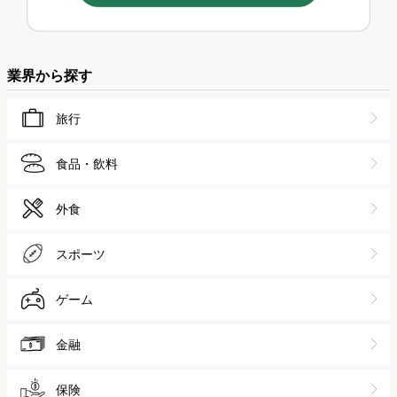
4
SuicaとPASMOの大きな違いはポイント経済圏？利用者...
まりん
5
DOWNTOWN+の勢いは本物か。ヒット状況と将来性を分析...
あわやん
>>総合人気ランキング