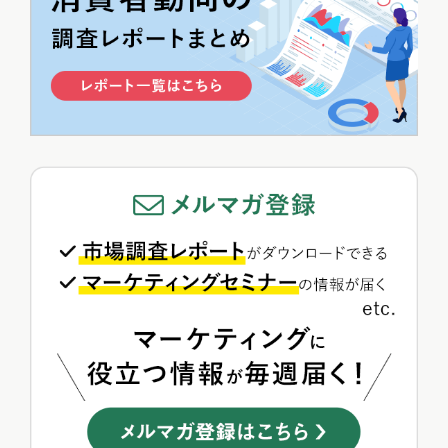
アクセスランキング
昨日
週間
月間
1
【2025年版】人気キャラ図鑑｜ヒットしたミャクミャク・ラ...
平本寧々
2
『AI彼女・彼氏』急拡大で200万人超が利用！注目アプリ5...
新藤 英俊
3
"スナ系女子"ってどんな人？SNIDEL愛用者3タイプと選...
平本寧々