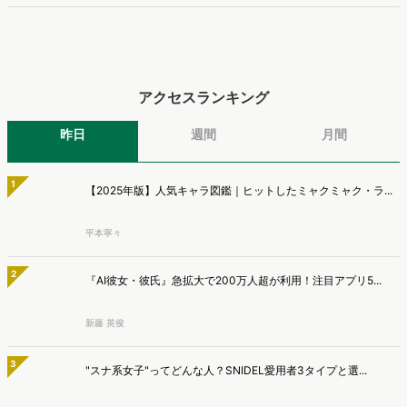
データを活用し、Web上の消費者行動を起点とした競合サイト分析や
【無料レポート】AI時代の検索流入実態とは？成果につな
消費者分析が可能です。今回はDockpitならではの利便性の高い機能
がる...
や活用方法を解説します。
自然検索の数は減っていないが、「ゼロクリック検索」（検索はする
がページには流入しない）の割合が増加しているのが、AI時代の検索
マナミナ編集部
流入の現状と言われています。では、その要因はどのようなことなの
か、また、要因を理解した上で、成果に確実につながるコンテンツを
【無料レポート】2026最新"高校生デジタル行動"調査！
制作するにはどうするべきなのでしょうか。本レポートはこのような
「...
疑問をお抱えのSEO・Webマーケティングご担当者様におすすめの内
高校生のスマートフォン行動ログとアンケートデータを掛け合わせ、
容となっています。※本レポートは記事のフォームから無料でダウン
最新の若年層（高校生）におけるデジタル行動実態やSNSの利用傾向
マナミナ編集部
ロードできます。
に関する分析をおこないました。iPhone3GSの登場から十数年が経
ち、スマートフォンを取り巻く環境が成熟するなか、新興SNSの台頭
【無料レポート】ヨーグルト購買層「4タイプ」徹底解剖〜
により高校生のデジタルライフスタイルは新たな変化を見せていま
WE...
す。※資料は記事内の入力フォームより、ダウンロードいただけま
新商品開発・新市場参入には色々な悩みがつきものです。アンケート
す。
調査を実施しても、購買実態が不透明、新商品の受容性も判断しきれ
マナミナ編集部
ないなど、詰めきれない問題もあるかと思います。そこで本レポート
で提案するのが、「WEB行動・意識・購買の3視点」を活用し、どの
ようにして市場理解をしていけるのか、現状の既発商品のセグメント
最新の投稿
で相性の良いターゲットはどこかを明らかにするという調査手法で
す。新商品開発関連担当者様・マーケティング担当者様向け必見のレ
ヴァリューズ、消費者行動データをもとにAIがデータ抽出
ポートとなっています。※本レポートは記事のフォームから無料でダ
から分析・マーケ戦略策定・レポート作成まで実行する
ウンロードできます。
「Dockpit AIエージェント」を提供開始
インターネット行動ログ分析によるマーケティング調査・コンサルテ
ィングサービスを提供する株式会社ヴァリューズは、国内最大規模
マナミナ編集部