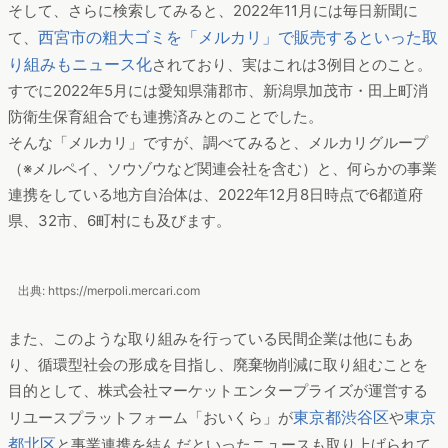
地方自治体と民間企業で「リユース」の促進も
また、興味深いところでは、自治体の「リユース」への取り組
みもあげられます。
掛け合わせワードランキングの10位に上がっていた「神戸
市」。こちらを探ってみると、年末に多くなる粗大ゴミ対策に
神戸市が主催となって「メルカリ」の使用を推奨する
向け、
といった記事
が掲載されていたことがわかりました。
そして、さらに検索してみると、2022年11月には毎日新聞に
西宮市の粗大ゴミを「メルカリ」で販売するといった取
て、
り組みもニュース化
されており、実はこれは3例目とのこと。
すでに2022年5月には愛知県蒲郡市、新潟県加茂市・田上町消
防衛生保育組合でも連携済みとのことでした。
そんな「メルカリ」ですが、調べてみると、メルカリグループ
（※メルペイ、ソウゾウなど関連会社を含む）と、何らかの事業
連携をしている地方自治体は、2022年12月8日時点で6都道府
県、32市、6町村にも及びます。