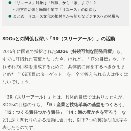
●
「リユース」対象は「制服」から「家」まで！？
地方自治体と民間企業で「リユース」の促進も
●
まとめ｜リユース文化の根付きから新たなビジネスへの発展も
SDGsとの関係も深い「3R（スリーアール）」の活動
2015年に国連で採択された
SDGs（持続可能な開発目標）
も、
すでに耳慣れた言葉となった今。けれど、「17の目標」や、そ
れぞれの目標を達成するために、具体的に何をするべきかをま
とめた「169項目のターゲット」を、全て答えられる人は多くは
ないでしょう。
「3R（スリーアール）」
とは、具体的目標ではありませんが、
SDGsの目標のうち、
「9：産業と技術革新の基盤をつくろう」
「12：つくる責任つかう責任」「14：海の豊かさを守ろう」
な
どに深く関わりのある活動に含まれ、以下3つの英語の頭文字を
表したものです。