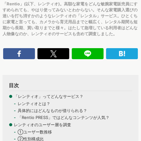
「Rentio」(以下、レンティオ)。高額な家電をどんな敏腕家電販売員にす
すめられても、やはり使ってみないとわからない。そんな家電購入選びの
迷いを打ち消すかのようなレンティオの「レンタル」サービス。ひとくち
に家電と言っても、カメラから育児用品までと幅広く、レンタル期間も短
期から長期、買い取りまでと様々。はたして急増している利用者はどんな
人物像なのか、レンティオのサービスも含めて調査しました。
目次
●
「レンティオ」ってどんなサービス？
レンティオとは？
具体的にはどんなものが借りられる？
「Rentio PRESS」ではどんなコンテンツが人気？
●
レンティオのユーザー層を調査
①ユーザー数推移
②性別構成比