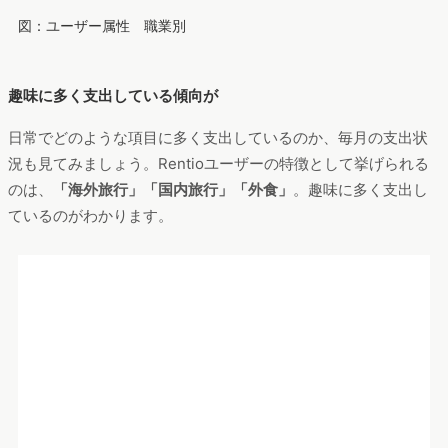
「カメラ・家電」に興味関心が強い
さらに、どういったことに関心を強く持っているのか分布図で
見てみます。
高額な家電レンタルに興味があるだけあって、「カメラ」「ス
マートフォン」「デジタル機器」が特出しています。「マネ
ー、投資」という項目も気になります。
自身のライフスタイル
において、快適さや便利さ趣味を満喫し、経済的にも物質的に
も豊さを求める傾向が強い
のではと連想されます。