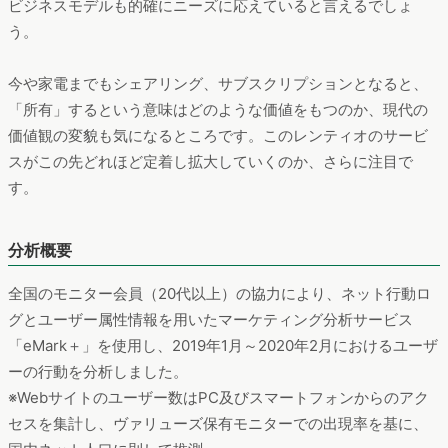
ヨドバシカメラ、ビックカメラ、ヤマダ電機...家電量販店サイト
を比較調査！
https://manamina.valuesccg.com/articles/796
AmazonなどECモールを活用したメーカー直販が台頭する中、大手家電量販店は
脱家電に舵をきりはじめ、例えばヤマダ電機が家具メーカーの大塚家具と組んで住
宅産業に進出したり、ビックカメラが薬や日用品、自転車などの異業種マーケット
に挑戦したりと、各社それぞれ戦略を打ち出しています。そこで今回は、大手家電
量販店5社の公式サイトを比較し、ユーザーの利用実態や集客などについて分析し
ました。
食品ロス解決アプリのMAUは1年で約1.9倍。SDGsで追い風が吹
くフードシェア系サービスを比較調査
https://manamina.valuesccg.com/articles/817
食品ロスを減らすための法律「食品ロス削減推進法」が2019年10月に施行され、
SDGsの目標のひとつとしても掲げられている食品ロス問題。自治体主体の取り組
みが広がる一方、食品ロス削減に役立つサービスも増えてきています。それらのサ
ービスは、どこまで浸透し、どのような層に利用されているのでしょうか？本稿で