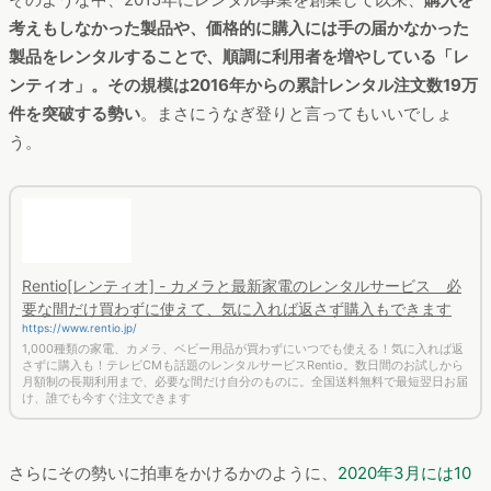
考えもしなかった製品や、価格的に購入には手の届かなかった
製品をレンタルすることで、順調に利用者を増やしている「レ
ンティオ」。その規模は2016年からの累計レンタル注文数19万
件を突破する勢い
。まさにうなぎ登りと言ってもいいでしょ
う。
Rentio[レンティオ] - カメラと最新家電のレンタルサービス 必
要な間だけ買わずに使えて、気に入れば返さず購入もできます
https://www.rentio.jp/
1,000種類の家電、カメラ、ベビー用品が買わずにいつでも使える！気に入れば返
さずに購入も！テレビCMも話題のレンタルサービスRentio。数日間のお試しから
月額制の長期利用まで、必要な間だけ自分のものに。全国送料無料で最短翌日お届
け、誰でも今すぐ注文できます
さらにその勢いに拍車をかけるかのように、
2020年3月には10