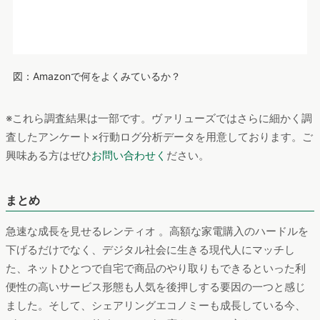
価値観の変貌も気になるところです。このレンティオのサービ
スがこの先どれほど定着し拡大していくのか、さらに注目で
す。
分析概要
全国のモニター会員（20代以上）の協力により、ネット行動ロ
グとユーザー属性情報を用いたマーケティング分析サービス
「eMark＋」を使用し、2019年1月～2020年2月におけるユーザ
ーの行動を分析しました。
※Webサイトのユーザー数はPC及びスマートフォンからのアク
セスを集計し、ヴァリューズ保有モニターでの出現率を基に、
国内ネット人口に則して推測。
関連記事