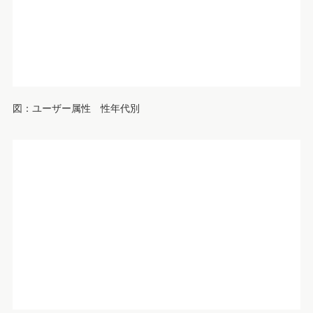
図：ユーザー属性 性年代別
図：ユーザー属性 職業別
趣味に多く支出している傾向が
日常でどのような項目に多く支出しているのか、毎月の支出状
況も見てみましょう。Rentioユーザーの特徴として挙げられる
のは、
「海外旅行」「国内旅行」「外食」
。趣味に多く支出し
ているのがわかります。
図：1か月あたりの平均支出