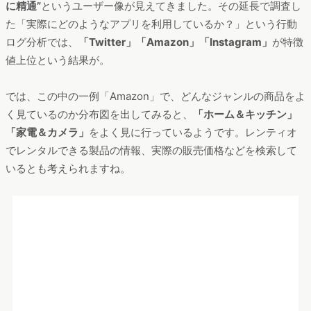
※これら調査結果は一部です。ヴァリューズではさらに細かく調
査したアンケート×行動ログ分析データを用意しております。ご
興味ある方はぜひ
お問い合わせく
ださい。
まとめ
急速な成長を見せるレンティオ 。高額な家電購入のハードルを
下げるだけでなく、デジタル社会に生きる現代人にマッチし
た、ネットひとつで自宅で商品のやり取りもできるといった利
便性の高いサービス形態も人気を後押しする要因の一つと感じ
ました。そして、シェアリングエコノミーも成長している今、
ビジネスモデルも的確にニーズに応えていると言えるでしょ
う。
今や家電までもシェアリング、サブスクリプションとなると、
「所有」するという意味はどのような価値をもつのか、現代の