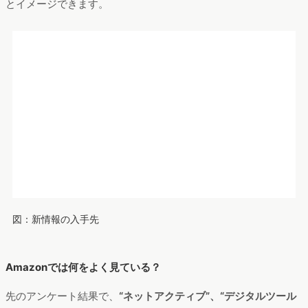
では、この中の一例「Amazon」で、どんなジャンルの商品をよ
く見ているのか分布図を出してみると、
「ホーム＆キッチン」
「家電＆カメラ」
をよく見に行っているようです。レンティオ
でレンタルできる製品の情報、実際の販売価格などを検索して
いるとも考えられますね。
図：Amazonで何をよくみているか？