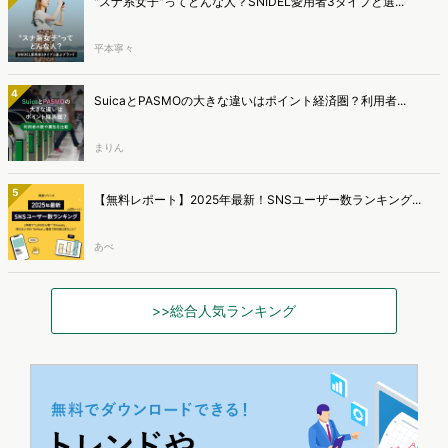
"スナ系女子"ってどんな人？SNIDEL愛用者3タイプと選...
平本寧々
4
SuicaとPASMOの大きな違いはポイント経済圏？利用者...
まりん
5
【無料レポート】2025年最新！SNSユーザー数ランキング...
あべ
>>総合人気ランキング