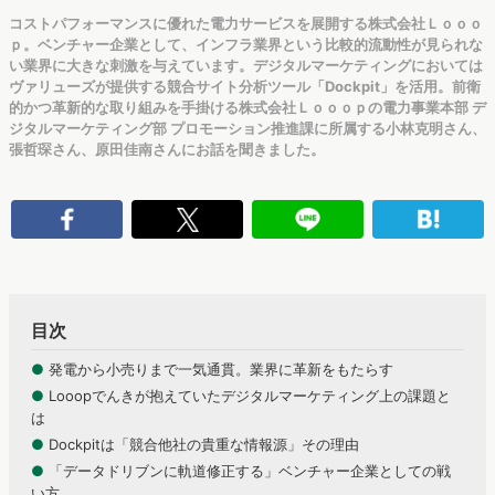
コストパフォーマンスに優れた電力サービスを展開する株式会社Ｌｏｏｏ
ｐ。ベンチャー企業として、インフラ業界という比較的流動性が見られな
い業界に大きな刺激を与えています。デジタルマーケティングにおいては
ヴァリューズが提供する競合サイト分析ツール「Dockpit」を活用。前衛
的かつ革新的な取り組みを手掛ける株式会社Ｌｏｏｏｐの電力事業本部 デ
ジタルマーケティング部 プロモーション推進課に所属する小林克明さん、
張哲琛さん、原田佳南さんにお話を聞きました。
目次
●
発電から小売りまで一気通貫。業界に革新をもたらす
●
Looopでんきが抱えていたデジタルマーケティング上の課題と
は
●
Dockpitは「競合他社の貴重な情報源」その理由
●
「データドリブンに軌道修正する」ベンチャー企業としての戦
い方