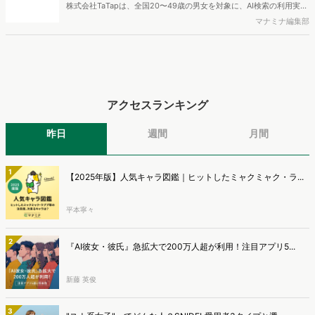
株式会社TaTapは、全国20〜49歳の男女を対象に、AI検索の利用実態
と、AIで知った商品をどこで確かめているかを調査し、結果を公開し
マナミナ編集部
ました。
アクセスランキング
昨日
週間
月間
1
【2025年版】人気キャラ図鑑｜ヒットしたミャクミャク・ラ...
平本寧々
2
『AI彼女・彼氏』急拡大で200万人超が利用！注目アプリ5...
新藤 英俊
3