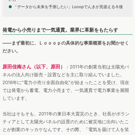
●
「データから未来を予測したい」Looopでんきが見据える今後
発電から小売りまで一気通貫。業界に革新をもたらす
――まず最初に、Ｌｏｏｏｐの具体的な事業概要をお聞かせく
ださい。
原田佳南さん（以下、原田）
：2011年の創業当初は太陽光パ
ネルの法人向け販売・設置などを主に取り組んでいました。
2016年に“電力小売り全面自由化”が始まったことを受け、現在
では発電から蓄電、電力小売まで、一気通貫で電力事業を展開
しています。
当社はそもそも、2011年の東日本大震災のとき、社長がボラン
ティアとして太陽光パネルの設置のために被災地に出向いたこ
とが創業のキッカケなんです。その際、「電気を届けて人を笑