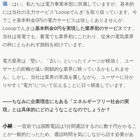
張
：はい。私たちは電力事業本部に所属していますが、基本的
には当社の主力サービス“Looopでんき”を取り扱っています。今
でこそ基本料金0円の電力サービスは珍しくありませんが、
Looopでんきは
基本料金0円を実現した業界初のサービス
です。
当社は発電でも、蓄電でも業界初にこだわり、従来の電気業界
の枠にとらわれず挑戦を続けています。
電力業界は「堅い」「古い」といったイメージが根強く、ユー
ザーとの距離が遠い閉鎖的な業界に映っているかもしれませ
ん。しかし、当社は業界の常識を覆しながら、ユーザーに分か
りやすく“電力”について伝えることに日々精進しています。
――ちなみに企業理念にもある「エネルギーフリー社会の実
現」とは具体的にどのようなことなのでしょうか？
小林
：一昔前では国際電話は1分間通話するのに数十円かかるこ
とが一般的だったため、通話時間を気にしながら話す必要があ