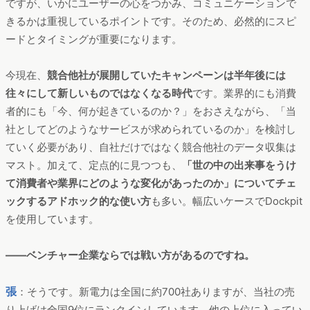
ですが、いかにユーザーの心をつかみ、コミュニケーションで
きるかは重視しているポイントです。そのため、必然的にスピ
ードとタイミングが重要になります。
今現在、
競合他社が展開していたキャンペーンは半年後には
往々にして新しいものではなくなる時代
です。業界的にも消費
者的にも「今、何が起きているのか？」をおさえながら、「当
社としてどのようなサービスが求められているのか」を検討し
ていく必要があり、自社だけではなく競合他社のデータ収集は
マスト。加えて、定点的に見つつも、
「世の中の出来事をうけ
て消費者や業界にどのような変化があったのか」についてチェ
ックするアドホック的な使い方
も多い。幅広いケースでDockpit
を使用しています。
――ベンチャー企業ならでは戦い方があるのですね。
張
：そうです。新電力は全国に約700社ありますが、当社の売
り上げは全国9位にランクインしています。他の上位に入ってい