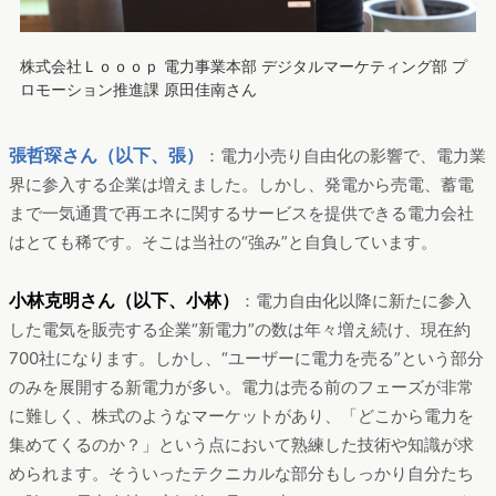
株式会社Ｌｏｏｏｐ 電力事業本部 デジタルマーケティング部 プ
ロモーション推進課 原田佳南さん
張哲琛さん（以下、張）
：電力小売り自由化の影響で、電力業
界に参入する企業は増えました。しかし、発電から売電、蓄電
まで一気通貫で再エネに関するサービスを提供できる電力会社
はとても稀です。そこは当社の“強み”と自負しています。
小林克明さん（以下、小林）
：電力自由化以降に新たに参入
した電気を販売する企業“新電力”の数は年々増え続け、現在約
700社になります。しかし、“ユーザーに電力を売る”という部分
のみを展開する新電力が多い。電力は売る前のフェーズが非常
に難しく、株式のようなマーケットがあり、「どこから電力を
集めてくるのか？」という点において熟練した技術や知識が求
められます。そういったテクニカルな部分もしっかり自分たち