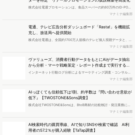
ターを特定 リテールプロモーションの仮説構築を高度化
ウンロードできます。
株式会社電通プロモーションは、食品スーパーの約60万件のID-POS
データと生活者の定性データをAIで分析し、購買行動の特徴に基づい
マナミナ編集部
た8つのショッパークラスターを特定しました。これにより購買時点
における生活者の意識や行動背景の把握が可能となり、リテールプロ
電通、テレビ広告分析ダッシュボード「Rasta!」を機能拡
モーションにおけるプランニングの高速化と高精度化を実現できると
充し、放送局へ提供開始
いいます。
株式会社電通は、全国約1700万人規模のテレビ個人視聴データと、独
自の大規模生活者意識調査データを掛け合わせて、テレビ広告のデー
マナミナ編集部
タ集計や広告効果の分析ができるダッシュボード「Rasta!
（Resourceful Analysis System of TV Audience：ラスタ）」の機能
ヴァリューズ、消費者行動データをもとにAIがデータ抽出
を拡充し、放送局への提供を開始したことを発表しました。
から分析・マーケ戦略策定・レポート作成まで実行する
「Dockpit AIエージェント」を提供開始
インターネット行動ログ分析によるマーケティング調査・コンサルテ
ィングサービスを提供する株式会社ヴァリューズは、国内最大規模
マナミナ編集部
250万人のWeb行動ログデータを基盤としたマーケティングリサーチ
エンジン「Dockpit（ドックピット）」の新機能として、AIが市場分
AIっぽくても信頼低下は1割、約半数は『問い合わせ意欲が
析から仮説構築、レポート作成までを自律的にサポートする
低下』【TWOSTONE&Sons調査】
「Dockpit AIエージェント」の提供を開始いたしました。
株式会社TWOSTONE&Sonsは、BtoB商材の比較検討・発注業務に携
わる担当者を対象に、コンテンツのAIっぽさに関する意識調査を実施
マナミナ編集部
し、結果を公開しました。
AI検索時代の購買導線、AIで知りSNSや検索で確認 AI利
用者の57.2％が購入経験【TaTap調査】