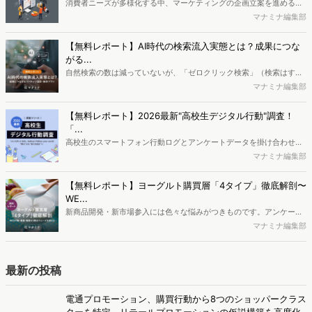
消費者ニーズが多様化する中、マーケティングの企画立案を進める上
マナミナ編集部が藤田さんにお聞きしました。
で、競合分析や消費者分析の重要性がより高まっています。Web行動
マナミナ編集部
ログ分析ツール「Dockpit（ドックピット）」では、消費者Web行動
データを活用し、Web上の消費者行動を起点とした競合サイト分析や
【無料レポート】AI時代の検索流入実態とは？成果につな
消費者分析が可能です。今回はDockpitならではの利便性の高い機能
がる...
や活用方法を解説します。
自然検索の数は減っていないが、「ゼロクリック検索」（検索はする
がページには流入しない）の割合が増加しているのが、AI時代の検索
マナミナ編集部
流入の現状と言われています。では、その要因はどのようなことなの
か、また、要因を理解した上で、成果に確実につながるコンテンツを
【無料レポート】2026最新"高校生デジタル行動"調査！
制作するにはどうするべきなのでしょうか。本レポートはこのような
「...
疑問をお抱えのSEO・Webマーケティングご担当者様におすすめの内
高校生のスマートフォン行動ログとアンケートデータを掛け合わせ、
容となっています。※本レポートは記事のフォームから無料でダウン
最新の若年層（高校生）におけるデジタル行動実態やSNSの利用傾向
マナミナ編集部
ロードできます。
に関する分析をおこないました。iPhone3GSの登場から十数年が経
ち、スマートフォンを取り巻く環境が成熟するなか、新興SNSの台頭
【無料レポート】ヨーグルト購買層「4タイプ」徹底解剖〜
により高校生のデジタルライフスタイルは新たな変化を見せていま
WE...
す。※資料は記事内の入力フォームより、ダウンロードいただけま
新商品開発・新市場参入には色々な悩みがつきものです。アンケート
す。
調査を実施しても、購買実態が不透明、新商品の受容性も判断しきれ
マナミナ編集部
ないなど、詰めきれない問題もあるかと思います。そこで本レポート
で提案するのが、「WEB行動・意識・購買の3視点」を活用し、どの
ようにして市場理解をしていけるのか、現状の既発商品のセグメント
最新の投稿
で相性の良いターゲットはどこかを明らかにするという調査手法で
す。新商品開発関連担当者様・マーケティング担当者様向け必見のレ
電通プロモーション、購買行動から8つのショッパークラス
ポートとなっています。※本レポートは記事のフォームから無料でダ