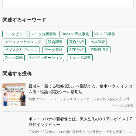
関連するキーワード
インタビュー
データ分析事例
Dockpit導入事例
VALUES事例
データマーケティング
競合調査
競合分析
市場調査
サブスクリプション
データ分析
STP分析
行動経済学
Zoom 録画
セグメンテーション
トレンド調査
関連する投稿
直感を「勝てる戦略仮説」へ翻訳する。積水ハウス イノコ
ム流・理論×実践ツール活用法
積水ハウス イノベーション＆コミュニケーション株式会社の日ノ澤恵
莉氏と株式会社ヴァリューズ取締役副社長・後藤賢治が対談。日ノ澤
マナミナ編集部
氏が提唱する5Sフレームワークとその実践について語り合いました。
ポストコロナの若者像とは。東大生3人のリアルボイス｜Z
世代インタビュー
2020〜2022年のコロナ禍に高校生だった世代が、大学を卒業し、い