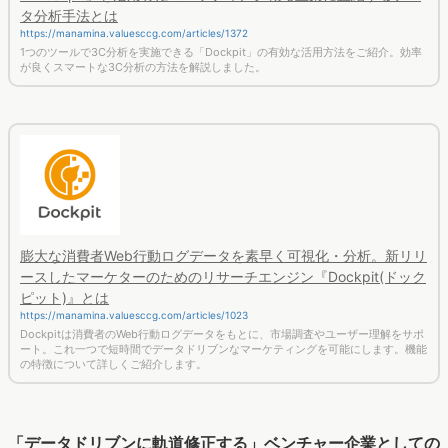
タ分析手法とは
https://manamina.valuesccg.com/articles/1372
1つのツールで3C分析を実施できる「Dockpit」の有効な活用方法をご紹介。効率
が良くスマートな3C分析の方法を解説しました。
膨大な消費者Web行動ログデータを素早く可視化・分析。新リリ
ースしたマーケターのためのリサーチエンジン『Dockpit(ドック
ピット)』とは
https://manamina.valuesccg.com/articles/1023
Dockpitは消費者のWeb行動ログデータをもとに、市場調査やユーザー理解をサポ
ート。これ一つで短時間でデータドリブンなマーケティングを可能にします。機能
の特徴について詳しくご紹介します。
「データドリブンに軌道修正する」ベンチャー企業としての