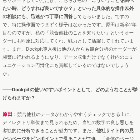
らサポートしていただき、こちらからの
「こういうことを調べ
たい時、どうすれば良いですか？」といった具体的な操作以外
の相談にも、迅速かつ丁寧に回答
してもらいました。ですの
で、特に操作面でつまずく様子はなかったです。原田は新卒2年
目なのですが、私の「競合他社のことを知りたい」というオー
ダーにも即座に対応してくれ、戦力として活躍してくれていま
す。また、Dockpit導入後は他の人からも競合分析のオーダーが
頻繁に行われるようになり、データ収集だけでなく社内のコミ
ュニケーション円滑化にも貢献しているのではないでしょう
か。
――Dockpitの使いやすいポイントとして、どのようなことが挙
げられますか？
原田
：競合他社のデータがわかりやすくチェックできる上に、
ディレクトリ単位まで見られるため、当社の数字の良し悪しを
客観的に分析できることが魅力です。また、
他社サイト内の見
たいページをピンポイントで見ることができ
、「全体のページ