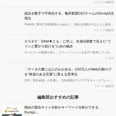
よいよ新卒としてビジネスの世界に入ってきます。学生時代に大きな
マナミナ編集部
環境の変化を経験した彼らは、あの特別な日々を経て、現在どのよう
な価値観を抱いているのでしょうか。今回は、彼らの視点から「ポス
仮説を数字で可視化する。亀田製菓D2CチームのDockpit活
トコロナの今」を紐解くため、東大生3名に等身大のインタビューを
用法
行いました。
1946年に新潟で水飴製造から始まり、現在は米菓を中心とした食品の
製造・販売を行っている亀田製菓。「亀田の柿の種」「ハッピーター
マナミナ編集部
ン」など米菓業界において国内トップシェアを持つ国内最大の米菓メ
ーカーです。2021年からWeb行動ログ分析ツール「Dockpit（ドック
カラオケ「DAM★とも」に学ぶ、生成AI調査で見えた"フ
ピット）」も活用し、EC販売や競合分析、ブランド価値の向上などに
ァンと繋がり続ける"ための秘訣
力を入れる同社。Dockpit導入後にマーケティングはどう変化したの
サービスへの熱量が高く、ファンイベントにも全力で参加してくれる
か、マーケティング戦略部の米川大佑氏に伺いました。
ユーザーは、なぜサービスから離れていったのか。その答えを探るべ
いずみ
く、2008年から続くカラオケ会員向けサービス「DAM★とも」を運
営する第一興商が実施したのは、生成AIを活用したオンラインインタ
「データの裏には人の心がある」250万人のWeb行動ログ
ビュー調査だった。従来の調査とは何が違うのか、得られた示唆には
を“体温のある言葉”に変える思考法
どのようなものがあったのか。同社の菅野光則氏、中島恵美子氏に詳
月刊『宣伝会議』が主催し、広告表現のアイデアをキャッチフレーズ
細を聞いた。
や絵コンテ・字コンテなどの形で募集する公募広告賞「第63回宣伝会
マナミナ編集部
議賞」の発表が2026年2月に行われました。一般部門において、ヴァ
リューズのWeb行動ログ分析ツール「Dockpit」のサービスコピー
編集部おすすめの記事
「ちょっと250万人に聞いてみますね。」を考案した電通クリエイテ
ィブピクチャーズの藤田洸介さんが協賛企業賞を受賞。藤田さんはど
独自の競合サイト分析やキーワード分析ができる、
のような思考からこのコピーに行き着いたのか、また、コピーライテ
Dockpi...
ィングやクリエイティブについてどのような考え方をしているのか。