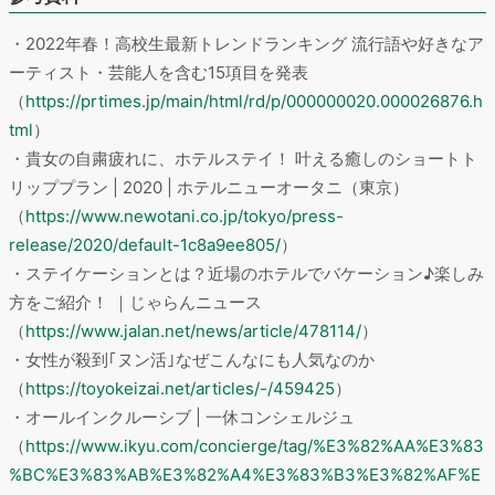
また、『story bank』は、Web行動データとアンケートデータを用いて、
ターゲットユーザーにおける特定の Web 行動の前後の動きと属性を集計
できるツールです。詳しくは
こちら
をご覧ください。
参考資料
・2022年春！高校生最新トレンドランキング 流行語や好きなア
ーティスト・芸能人を含む15項目を発表
（
https://prtimes.jp/main/html/rd/p/000000020.000026876.h
tml
）
・貴女の自粛疲れに、ホテルステイ！ 叶える癒しのショートト
リッププラン | 2020 | ホテルニューオータニ（東京）
（
https://www.newotani.co.jp/tokyo/press-
release/2020/default-1c8a9ee805/
）
・ステイケーションとは？近場のホテルでバケーション♪楽しみ