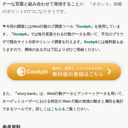
2022年に入り、
以前より高い年齢層のユーザー
からも注目され
始めた『
ホカンス
』。「韓国っぽさ」や「ホテル女子会」な
ど、インスタ映えする要素を求めているであろう20代のユーザ
ー層に加えて、「
おひとりさま
」や「
プチ贅沢
」といった要素
を求めているであろう
30代・40代のユーザーも増加している様
子
です。ターゲットとするユーザー層に合わせ、
宿泊施設・プ
ランのコンセプトや利用シーンを変化
させること、また
キャッ
チーな言葉と組み合わせて発信すること
が、『ホカンス』戦略
のポイントの1つになりそうです。
▼今回の調査にはWeb行動ログ調査ツール『
Dockpit
』を使用していま
す。『
Dockpit
』では毎月更新される行動データを用いて、手元のブラウ
ザで競合サイト分析やトレンド調査を行えます。
Dockpit
には無料版もあ
りますので、興味のある方は下記よりぜひご登録ください。