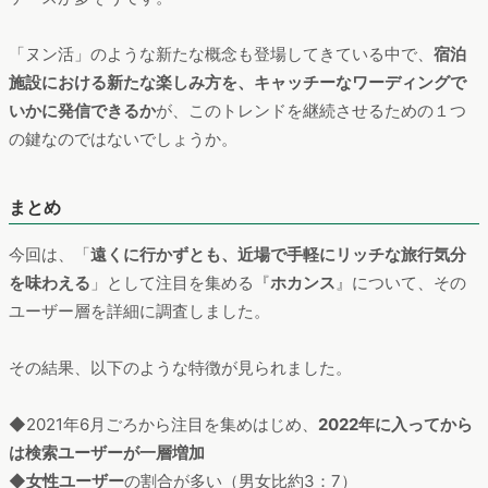
ホテルなどでアフタヌーンティーサービスを楽しむ「
ヌン活
」
や、宿泊代に食事やドリンク、アクティビティの料金が全て含
まれている「
オールインクルーシブホテル
」、「
プール付きホ
テル
」「
ホテルステイ
」「
ホテル女子会
」などがランキング上
位として挙げられました。
豪華な宿泊体験・宿泊施設そのもの
を楽しみたい
というユーザーが、「ホカンス」と検索している
ケースが多そうです。
「ヌン活」のような新たな概念も登場してきている中で、
宿泊
施設における新たな楽しみ方を、キャッチーなワーディングで
いかに発信できるか
が、このトレンドを継続させるための１つ
の鍵なのではないでしょうか。
まとめ
今回は、「
遠くに行かずとも、近場で手軽にリッチな旅行気分
を味わえる
」として注目を集める『
ホカンス
』について、その