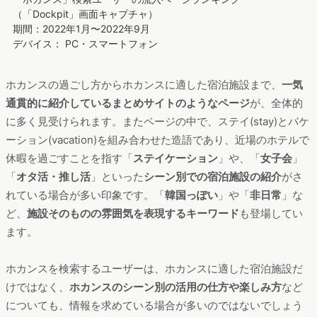
（「Dockpit」画面キャプチャ）
期間：2022年1月〜2022年9月
デバイス： PC・スマートフォン
ホカンスの過ごし方からホカンスに適した宿泊施設まで、
一気
通貫的に紹介しているまとめサイトのようなページ
が、全体的
に多く見受けられます。またページの中で、ステイ(stay)とバケ
ーション(vacation)を組み合わせた造語であり、近場のホテルで
休暇を過ごすことを指す「
ステイケーション
」や、「
女子会
」
「
オタ活・推し活
」といった
シーン別での宿泊施設の紹介
がさ
れている場合が多い印象です。「
韓国っぽい
」や「
非日常
」な
ど、
施設そのものの雰囲気を表現するキーワード
も登場してい
ます。
ホカンスを検索するユーザーは、ホカンスに適した宿泊施設だ
けではなく、
ホカンスのシーン別の活用の仕方や楽しみ方
など
についても、情報を求めている場合が多いのではないでしょう