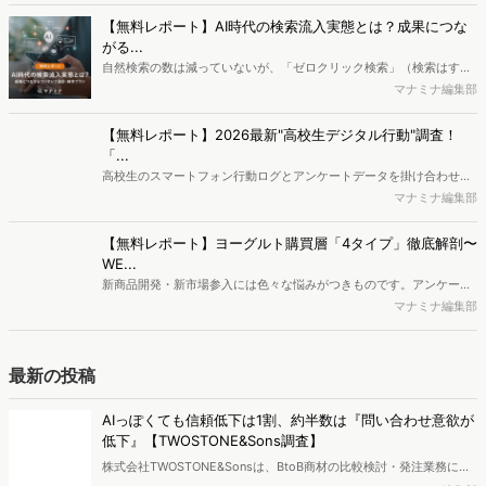
旅行出発日の日数差の分析を行いました。2026年は春（ゴールデン
マナミナ編集部
ウイーク）・秋（シルバーウィーク）ともに5連休となる日並びのよ
さを背景に、数日間の滞在を伴う中期的な旅行ニーズが高くなると考
編集部おすすめの記事
えられます。旅行先のトレンドや旅行予約の実態を2025年の旅行予
約データから明らかにします。※資料は記事内の入力フォームより、
独自の競合サイト分析やキーワード分析ができる、
ダウンロードいただけます。
Dockpi...
消費者ニーズが多様化する中、マーケティングの企画立案を進める上
で、競合分析や消費者分析の重要性がより高まっています。Web行動
マナミナ編集部
ログ分析ツール「Dockpit（ドックピット）」では、消費者Web行動
データを活用し、Web上の消費者行動を起点とした競合サイト分析や
【無料レポート】AI時代の検索流入実態とは？成果につな
消費者分析が可能です。今回はDockpitならではの利便性の高い機能
がる...
や活用方法を解説します。
自然検索の数は減っていないが、「ゼロクリック検索」（検索はする
がページには流入しない）の割合が増加しているのが、AI時代の検索
マナミナ編集部
流入の現状と言われています。では、その要因はどのようなことなの
か、また、要因を理解した上で、成果に確実につながるコンテンツを
【無料レポート】2026最新"高校生デジタル行動"調査！
制作するにはどうするべきなのでしょうか。本レポートはこのような
「...
疑問をお抱えのSEO・Webマーケティングご担当者様におすすめの内
高校生のスマートフォン行動ログとアンケートデータを掛け合わせ、
容となっています。※本レポートは記事のフォームから無料でダウン
最新の若年層（高校生）におけるデジタル行動実態やSNSの利用傾向
マナミナ編集部
ロードできます。
に関する分析をおこないました。iPhone3GSの登場から十数年が経
ち、スマートフォンを取り巻く環境が成熟するなか、新興SNSの台頭
【無料レポート】ヨーグルト購買層「4タイプ」徹底解剖〜
により高校生のデジタルライフスタイルは新たな変化を見せていま
WE...
す。※資料は記事内の入力フォームより、ダウンロードいただけま
新商品開発・新市場参入には色々な悩みがつきものです。アンケート