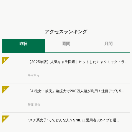
必見の2026年上半期概要です。※本レポートは記事のフォームから無
【アルファノート調査】
料でDLできます。また、レポートをDLしていただいた方には特典も
アルファノート株式会社では、展示会に動画を活用している営業企
ご用意しております。
画・マーケティング担当者を対象に、展示会における動画活用の実態
マナミナ編集部
調査を実施し、結果を公開しました。
LINEヤフー、AIエージェント「Agent i」の「お買い物」に
写真から商品を探せる「ショッピングレンズ」機能を追加
LINEヤフー株式会社は、AIエージェント「Agent i」の「お買い物」エ
ージェントにおいて、写真から商品を探せる「ショッピングレンズ」
マナミナ編集部
の機能を提供開始したことを発表しました。
アクセスランキング
昨日
週間
月間
1
【2025年版】人気キャラ図鑑｜ヒットしたミャクミャク・ラ...
平本寧々