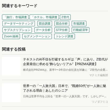
この記事のライター
きょうこ
大学ではマーケティングを専攻。ヴァリューズにて内定者インターンに参加中で
す。
関連するキーワード
「旅行」市場調査
「ホテル」市場調査
Z世代
データマーケティング
競合調査
競合分析
市場調査
サブスクリプション
データ分析
STP分析
行動経済学
Zoom 録画
セグメンテーション
トレンド調査
関連する投稿
テキストのAI不信を打破するカギは「声」にあり。Z世代が
企業発信に求める“飾らないリアル”【PRIZMA調査】