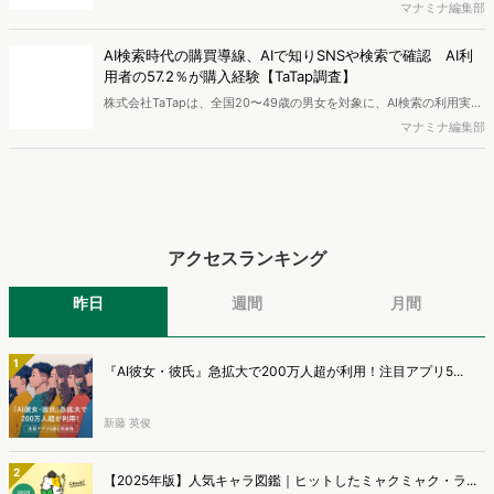
わる担当者を対象に、コンテンツのAIっぽさに関する意識調査を実施
マナミナ編集部
し、結果を公開しました。
AI検索時代の購買導線、AIで知りSNSや検索で確認 AI利
用者の57.2％が購入経験【TaTap調査】
株式会社TaTapは、全国20〜49歳の男女を対象に、AI検索の利用実態
と、AIで知った商品をどこで確かめているかを調査し、結果を公開し
マナミナ編集部
ました。
アクセスランキング
昨日
週間
月間
1
『AI彼女・彼氏』急拡大で200万人超が利用！注目アプリ5...
新藤 英俊
2
【2025年版】人気キャラ図鑑｜ヒットしたミャクミャク・ラ...