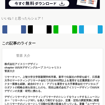
いいね！と思ったらシェア！
この記事のライター
菅原 大介
株式会社アイスリーデザイン
chapter UI/UXデザイングループ スペシャリスト
菅原大介
リサーチャー。上智大学文学部新聞学科卒業。新卒で出版社の学研を経て、日系最
大手のマーケティングリサーチ会社で月次500問以上を運用する定量調査のディレ
クター業務を経験。総合ECサイト・アプリを運営する大手事業会社でデジタルプ
ロダクトの戦略企画を担当したのち、現在は株式会社アイスリーデザインでUI/UX
デザインの支援・研究に携わる。
デザインリサーチとマーケティングリサーチのトレンドをウォッチするニュースレ
ター「リサーチハック101」を個人で発行するほか、定量・定性の調査実務に精通
したリサーチのメンターとして活動や記事の監修も行っている。著書『ユーザーリ