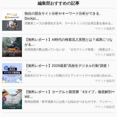
て寄稿いただきました。※本記事は菅原さんの書籍『ユーザーリサー
編集部おすすめの記事
チのすべて』（マイナビ出版）と連動した内容を掲載しています。
独自の競合サイト分析やキーワード分析ができる、
Dockpi...
消費者ニーズが多様化する中、マーケティングの企画立案を進める上
で、競合分析や消費者分析の重要性がより高まっています。Web行動
マナミナ編集部
ログ分析ツール「Dockpit（ドックピット）」では、消費者Web行動
データを活用し、Web上の消費者行動を起点とした競合サイト分析や
【無料レポート】AI時代の検索流入実態とは？成果につな
消費者分析が可能です。今回はDockpitならではの利便性の高い機能
がる...
や活用方法を解説します。
自然検索の数は減っていないが、「ゼロクリック検索」（検索はする
がページには流入しない）の割合が増加しているのが、AI時代の検索
マナミナ編集部
流入の現状と言われています。では、その要因はどのようなことなの
か、また、要因を理解した上で、成果に確実につながるコンテンツを
【無料レポート】2026最新"高校生デジタル行動"調査！
制作するにはどうするべきなのでしょうか。本レポートはこのような
「...
疑問をお抱えのSEO・Webマーケティングご担当者様におすすめの内
高校生のスマートフォン行動ログとアンケートデータを掛け合わせ、
容となっています。※本レポートは記事のフォームから無料でダウン
最新の若年層（高校生）におけるデジタル行動実態やSNSの利用傾向
マナミナ編集部
ロードできます。
に関する分析をおこないました。iPhone3GSの登場から十数年が経
ち、スマートフォンを取り巻く環境が成熟するなか、新興SNSの台頭
【無料レポート】ヨーグルト購買層「4タイプ」徹底解剖〜
により高校生のデジタルライフスタイルは新たな変化を見せていま
WE...
す。※資料は記事内の入力フォームより、ダウンロードいただけま
新商品開発・新市場参入には色々な悩みがつきものです。アンケート
す。
調査を実施しても、購買実態が不透明、新商品の受容性も判断しきれ
マナミナ編集部
ないなど、詰めきれない問題もあるかと思います。そこで本レポート
で提案するのが、「WEB行動・意識・購買の3視点」を活用し、どの