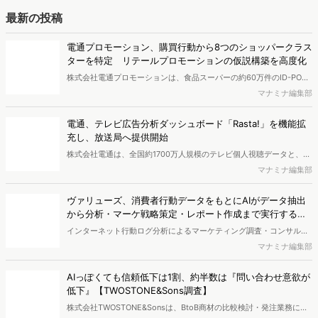
ようにして市場理解をしていけるのか、現状の既発商品のセグメント
最新の投稿
で相性の良いターゲットはどこかを明らかにするという調査手法で
す。新商品開発関連担当者様・マーケティング担当者様向け必見のレ
電通プロモーション、購買行動から8つのショッパークラス
ポートとなっています。※本レポートは記事のフォームから無料でダ
ターを特定 リテールプロモーションの仮説構築を高度化
ウンロードできます。
株式会社電通プロモーションは、食品スーパーの約60万件のID-POS
データと生活者の定性データをAIで分析し、購買行動の特徴に基づい
マナミナ編集部
た8つのショッパークラスターを特定しました。これにより購買時点
における生活者の意識や行動背景の把握が可能となり、リテールプロ
電通、テレビ広告分析ダッシュボード「Rasta!」を機能拡
モーションにおけるプランニングの高速化と高精度化を実現できると
充し、放送局へ提供開始
いいます。
株式会社電通は、全国約1700万人規模のテレビ個人視聴データと、独
自の大規模生活者意識調査データを掛け合わせて、テレビ広告のデー
マナミナ編集部
タ集計や広告効果の分析ができるダッシュボード「Rasta!
（Resourceful Analysis System of TV Audience：ラスタ）」の機能
ヴァリューズ、消費者行動データをもとにAIがデータ抽出
を拡充し、放送局への提供を開始したことを発表しました。
から分析・マーケ戦略策定・レポート作成まで実行する
「Dockpit AIエージェント」を提供開始
インターネット行動ログ分析によるマーケティング調査・コンサルテ
ィングサービスを提供する株式会社ヴァリューズは、国内最大規模
マナミナ編集部
250万人のWeb行動ログデータを基盤としたマーケティングリサーチ
エンジン「Dockpit（ドックピット）」の新機能として、AIが市場分
AIっぽくても信頼低下は1割、約半数は『問い合わせ意欲が
析から仮説構築、レポート作成までを自律的にサポートする
低下』【TWOSTONE&Sons調査】
「Dockpit AIエージェント」の提供を開始いたしました。
株式会社TWOSTONE&Sonsは、BtoB商材の比較検討・発注業務に携