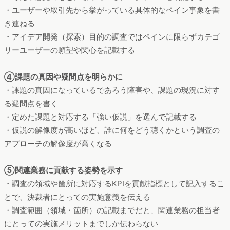
・ユーザーや取引先から挙がっている具体的なペイン事象を書
き連ねる
・アイデア開発（探索）目的の調査ではペインに限らずカテゴ
リーユーザーの願望や関心を記載する
④課題の真因や疑問点を明らかに
・課題の真因になっているであろう障害や、課題の現況に対す
る疑問点を書く
・定めた課題と対応する「強い仮説」を選んで記載する
・仮説の解像度が高いほど、誰に何をどう聴くかという調査の
アプローチの解像度が高くなる
⑤関連業務に貢献する姿勢を示す
・調査の領域や箇所に対応するKPIを貢献指標として記入するこ
とで、決裁者にとっての実施意義を伝える
・調査範囲（領域・箇所）の記載までだと、関連業務の担当者
にとっての実施メリットまでしか伝わらない