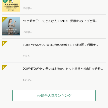
平本寧々
3
"スナ系女子"ってどんな人？SNIDEL愛用者3タイプと選...
平本寧々
4
SuicaとPASMOの大きな違いはポイント経済圏？利用者...
まりん
5
DOWNTOWN+の勢いは本物か。ヒット状況と将来性を分析...
あわやん
>>総合人気ランキング