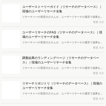
集」。7月公開の本稿からは「情報収集の習慣が定着する！AIデスクリ
サーチ活用術」と題してAI活用ポイントについて連載します。初回は
ユーザーストーリーガイド（リサーチのデータベース）｜
「基礎編：AIデスクリサーチのプロンプト」の解説です。※本記事は
現場のユーザーリサーチ全集
菅原さんの書籍『ユーザーリサーチのすべて』（マイナビ出版）と連
リサーチャーの菅原大介さんが、ユーザーリサーチの運営で成果を上
動した内容を掲載しています。
げるアウトプットについて解説する「現場のユーザーリサーチ全
菅原 大介
集」。今回はユーザーストーリーガイド（リサーチのデータベース）
について寄稿いただきました。※本記事は菅原さんの書籍『ユーザー
ユーザーリサーチのFAQ（リサーチのデータベース）｜現
リサーチのすべて』（マイナビ出版）と連動した内容を掲載していま
場のユーザーリサーチ全集
す。
リサーチャーの菅原大介さんが、ユーザーリサーチの運営で成果を上
げるアウトプットについて解説する「現場のユーザーリサーチ全
菅原 大介
集」。今回はユーザーリサーチのFAQ（リサーチのデータベース）に
ついて寄稿いただきました。※本記事は菅原さんの書籍『ユーザーリ
調査結果のランディングページ（リサーチのデータベー
サーチのすべて』（マイナビ出版）と連動した内容を掲載していま
ス）｜現場のユーザーリサーチ全集
す。
リサーチャーの菅原大介さんが、ユーザーリサーチの運営で成果を上
げるアウトプットについて解説する「現場のユーザーリサーチ全
菅原 大介
集」。今回は調査結果のランディングページ（リサーチのデータベー
ス）について寄稿いただきました。※本記事は菅原さんの書籍『ユー
リサーチリポジトリ（リサーチのデータベース）｜現場の
ザーリサーチのすべて』（マイナビ出版）と連動した内容を掲載して
ユーザーリサーチ全集
います。
リサーチャーの菅原大介さんが、ユーザーリサーチの運営で成果を上
げるアウトプットについて解説する「現場のユーザーリサーチ全
菅原 大介
集」。今回はリサーチリポジトリ（リサーチのデータベース）につい