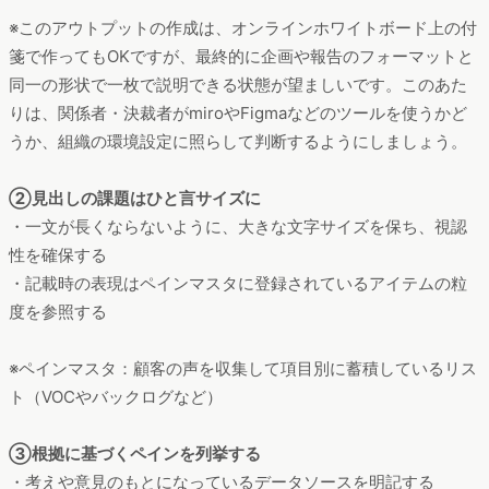
※このアウトプットの作成は、オンラインホワイトボード上の付
箋で作ってもOKですが、最終的に企画や報告のフォーマットと
同一の形状で一枚で説明できる状態が望ましいです。このあた
りは、関係者・決裁者がmiroやFigmaなどのツールを使うかど
うか、組織の環境設定に照らして判断するようにしましょう。
②見出しの課題はひと言サイズに
・一文が長くならないように、大きな文字サイズを保ち、視認
性を確保する
・記載時の表現はペインマスタに登録されているアイテムの粒
度を参照する
※ペインマスタ：顧客の声を収集して項目別に蓄積しているリス
ト（VOCやバックログなど）
③根拠に基づくペインを列挙する
・考えや意見のもとになっているデータソースを明記する