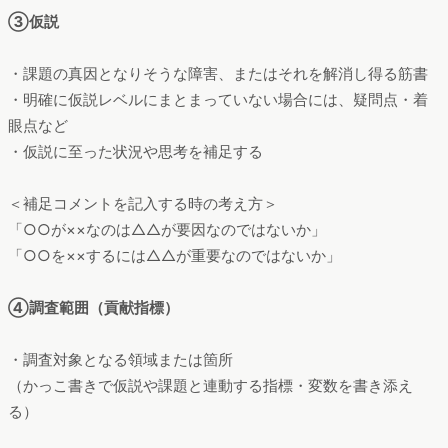
③仮説
・課題の真因となりそうな障害、またはそれを解消し得る筋書
・明確に仮説レベルにまとまっていない場合には、疑問点・着
眼点など
・仮説に至った状況や思考を補足する
＜補足コメントを記入する時の考え方＞
「○○が××なのは△△が要因なのではないか」
「○○を××するには△△が重要なのではないか」
④調査範囲（貢献指標）
・調査対象となる領域または箇所
（かっこ書きで仮説や課題と連動する指標・変数を書き添え
る）