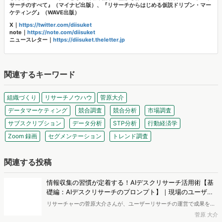
サーチのすべて』（マイナビ出版）、『リサーチからはじめる仮説ドリブン・マー
ケティング』（WAVE出版）
X｜
https://twitter.com/diisuket
note｜
https://note.com/diisuket
ニュースレター｜
https://diisuket.theletter.jp
関連するキーワード
組織づくり
リサーチノウハウ
菅原大介
データマーケティング
競合調査
競合分析
市場調査
サブスクリプション
データ分析
STP分析
行動経済学
Zoom 録画
セグメンテーション
トレンド調査
関連する投稿
情報収集の習慣が定着する！AIデスクリサーチ活用術【基
礎編：AIデスクリサーチのプロンプト】｜現場のユーザー
リサーチ全集
リサーチャーの菅原大介さんが、ユーザーリサーチの運営で成果を上
げるアウトプットについて解説する「現場のユーザーリサーチ全
菅原 大介