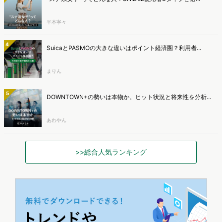
平本寧々
4
SuicaとPASMOの大きな違いはポイント経済圏？利用者...
まりん
5
DOWNTOWN+の勢いは本物か。ヒット状況と将来性を分析...
あわやん
>>総合人気ランキング