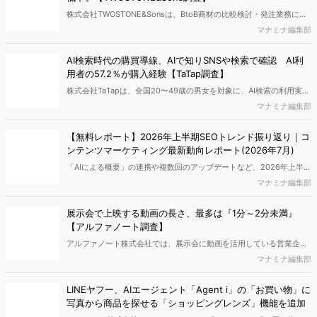
ウンロードできます。
株式会社TWOSTONE&Sonsは、BtoB商材の比較検討・発注業務に携
わる担当者を対象に、コンテンツのAIっぽさに関する意識調査を実施
マナミナ編集部
し、結果を公開しました。
AI検索時代の購買導線、AIで知りSNSや検索で確認 AI利
用者の57.2％が購入経験【TaTap調査】
株式会社TaTapは、全国20〜49歳の男女を対象に、AI検索の利用実態
と、AIで知った商品をどこで確かめているかを調査し、結果を公開し
マナミナ編集部
ました。
【無料レポート】2026年上半期SEOトレンド振り返り｜コ
ンテンツマーケティング最新動向レポート(2026年7月)
「AIによる概要」の連携や複数回のアップデートなど、2026年上半期
のSEO領域には変化がありました。また生成AI利用は約1.6倍に伸長
マナミナ編集部
し、最多のChatGPTを追う形でGeminiも15.1%へ拡大するなど、ユー
ザーの選択肢の多様化が進んでいます。WebマーケターやSEO担当者
展示会で上映する動画の長さ、最多は『1分～2分未満』
必見の2026年上半期概要です。※本レポートは記事のフォームから無
【アルファノート調査】
料でDLできます。また、レポートをDLしていただいた方には特典も
アルファノート株式会社では、展示会に動画を活用している営業企
ご用意しております。
画・マーケティング担当者を対象に、展示会における動画活用の実態
マナミナ編集部
調査を実施し、結果を公開しました。
LINEヤフー、AIエージェント「Agent i」の「お買い物」に
写真から商品を探せる「ショッピングレンズ」機能を追加