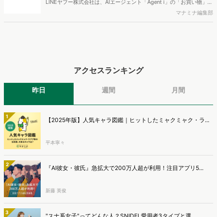
LINEヤフー株式会社は、AIエージェント「Agent i」の「お買い物」エ
ージェントにおいて、写真から商品を探せる「ショッピングレンズ」
マナミナ編集部
の機能を提供開始したことを発表しました。
アクセスランキング
昨日
週間
月間
1
【2025年版】人気キャラ図鑑｜ヒットしたミャクミャク・ラ...
平本寧々
2
『AI彼女・彼氏』急拡大で200万人超が利用！注目アプリ5...
新藤 英俊
3
"スナ系女子"ってどんな人？SNIDEL愛用者3タイプと選...