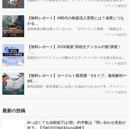
消費者ニーズが多様化する中、マーケティングの企画立案を進める上
で、競合分析や消費者分析の重要性がより高まっています。Web行動
マナミナ編集部
ログ分析ツール「Dockpit（ドックピット）」では、消費者Web行動
データを活用し、Web上の消費者行動を起点とした競合サイト分析や
【無料レポート】AI時代の検索流入実態とは？成果につな
消費者分析が可能です。今回はDockpitならではの利便性の高い機能
がる...
や活用方法を解説します。
自然検索の数は減っていないが、「ゼロクリック検索」（検索はする
がページには流入しない）の割合が増加しているのが、AI時代の検索
マナミナ編集部
流入の現状と言われています。では、その要因はどのようなことなの
か、また、要因を理解した上で、成果に確実につながるコンテンツを
【無料レポート】2026最新"高校生デジタル行動"調査！
制作するにはどうするべきなのでしょうか。本レポートはこのような
「...
疑問をお抱えのSEO・Webマーケティングご担当者様におすすめの内
高校生のスマートフォン行動ログとアンケートデータを掛け合わせ、
容となっています。※本レポートは記事のフォームから無料でダウン
最新の若年層（高校生）におけるデジタル行動実態やSNSの利用傾向
マナミナ編集部
ロードできます。
に関する分析をおこないました。iPhone3GSの登場から十数年が経
ち、スマートフォンを取り巻く環境が成熟するなか、新興SNSの台頭
【無料レポート】ヨーグルト購買層「4タイプ」徹底解剖〜
により高校生のデジタルライフスタイルは新たな変化を見せていま
WE...
す。※資料は記事内の入力フォームより、ダウンロードいただけま
新商品開発・新市場参入には色々な悩みがつきものです。アンケート
す。
調査を実施しても、購買実態が不透明、新商品の受容性も判断しきれ
マナミナ編集部
ないなど、詰めきれない問題もあるかと思います。そこで本レポート
で提案するのが、「WEB行動・意識・購買の3視点」を活用し、どの
ようにして市場理解をしていけるのか、現状の既発商品のセグメント
最新の投稿
で相性の良いターゲットはどこかを明らかにするという調査手法で
す。新商品開発関連担当者様・マーケティング担当者様向け必見のレ
AIっぽくても信頼低下は1割、約半数は『問い合わせ意欲が
ポートとなっています。※本レポートは記事のフォームから無料でダ
低下』【TWOSTONE&Sons調査】