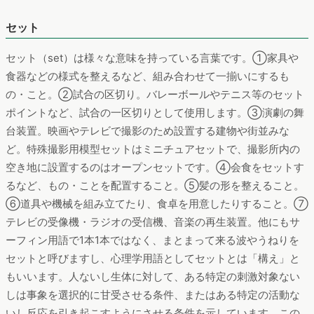
セット
セット（set）は様々な意味を持っている言葉です。①家具や
食器などの様式を整えるなど、組み合わせて一揃いにするも
の・こと。②試合の区切り。バレーボールやテニス等のセット
ポイントなど、試合の一区切りとして使用します。③演劇の舞
台装置。映画やテレビで撮影のため設置する建物や街並みな
ど。特殊撮影用模型セットはミニチュアセットで、撮影所内の
空き地に設置するのはオープンセットです。➃会食をセットす
るなど、もの・ことを配置すること。⑤髪の形を整えること。
⑥道具や機械を組み立てたり、食卓を用意したりすること。⑦
テレビの受像機・ラジオの受信機、音楽の再生装置。他にもサ
ーフィン用語で1本1本ではなく、まとまって来る波やうねりを
セットと呼びますし、心理学用語としてセットとは「構え」と
もいいます。人ないし生体に対して、ある特定の刺激対象ない
しは事象を選択的に甘受させる条件、またはある特定の活動な
いし反応を引き起こすようにさせる条件を示しています。この