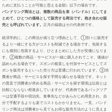
ために支払うことが可能と思える金額）以下の場合です。
バンドリング商法とは、複数の商品を束（バンドル）にしてま
とめて、ひとつの価格として販売する商法です。抱き合わせ販
売とも呼ばれています。
正月の福袋はその代表例です。
経済学的に、この商法が成り立つ理由として、①別々に販売す
るより一緒にする方がコストを削減できる場合です。包装する
にも個別に包装するより、ひとまとめにした方が安価になりま
す。②複数の商品・サービスが一緒に購入されてこそ、価値が
認められる場合です。ズボンの裾直しを付加サービスとしてズ
ボンを販売するといった売り方は普通に行われています。③消
費者が商品・サービスを探す手間を減らせる場合です。ネット
の普及で消費者が求める商品・サービスを探す環境は以前とは
比較にならない程進歩していますが、代表例であるパックツア
ーは交通手段や宿泊先、食事先などがあらかじめ用意され、自
分で手配するよりも楽でコストもかかりません。一見、バンド
リング商法は消費者から見てもお得な販売方法のように見えま