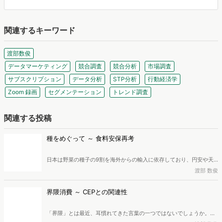
関連するキーワード
渡部数俊
データマーケティング
競合調査
競合分析
市場調査
サブスクリプション
データ分析
STP分析
行動経済学
Zoom 録画
セグメンテーション
トレンド調査
関連する投稿
種をめぐって ～ 食料安保再考
日本は野菜の種子の9割を海外からの輸入に依存しており、円安や天
候不順による種子の調達難は食料安全保障を揺るがす深刻な課題で
渡部 数俊
す。また、F1種の普及による在来種の衰退も問題のひとつとなってい
ます。この危機に対し、急がれる対策とは何か。広告・マーケティン
界隈消費 ～ CEPとの関連性
グ業界に40年近く従事し、現在は株式会社創造開発研究所所長、一般
社団法人マーケティング共創協会理事・研究フェローを務めている渡
「界隈」とは最近、耳慣れてきた言葉の一つではないでしょうか。そ
部数俊氏が解説します。