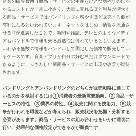
企業の限界費用（商品・サービスの生産をひとつ増やすのにか
かるコスト）が非常に小さく、大量に売れるほど利益が増大す
る商品・サービスではバンドリングを増やすほど販売する側が
有利になるといわれています。ネットをはじめ、情報を流通さ
せるITが進展したことで、新聞や雑誌、テレビのようなメディ
アもバンドルで情報を売る必然性は薄れているともいえます。
いわゆる無数の情報をバンドルして固定した価格で販売してい
るケースです。音楽アプリが自分の好む曲だけダウンロードで
きるように、ふさわしい新商品・サービスの出現や改善が期待
されます。
バンドリングとアンバンドリングのどちらが販売戦略に適して
いるのかを検討するには①消費者の最新需要動向、②商品・サ
ービスの特性、③業界の特性、④販売に関する技術力、⑤競
争が行われる環境などが考えられ、販売状況を把握・分析する
必要があります。商品・サービスの組み合わせをいかに適切に
行い、効果的な価格設定ができるかが勝負
です。