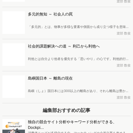
の「界隈」と「消費」が組み合わさった「界隈消費」。この消費行動
渡部 数俊
では、利便性や機能性といった従来の動機ではなく、「コミュニティ
への共感」や「仲間との一体感・繋がりを得たい瞬間」が強力な
多元的無知 ～ 社会人の罠
「CEP（カテゴリー・エントリー・ポイント）」として機能します。
本稿では、広告・マーケティング業界に40年近く従事し、現在は株式
「多元的」とは、物事が多様な要素や側面から成り立つ様子を意味
会社創造開発研究所所長、一般社団法人マーケティング共創協会理
し、「多元的価値」は、単一ではなく複数の価値観が同等に正しく存
渡部 数俊
事・研究フェローを務めている渡部数俊氏が「界隈」について詳しく
在し、互いに矛盾し合うという思想です。また、相互に独立して競合
掘り下げ、「界隈消費」におけるCEPについて解説します。
しうる複数の源泉が存在することを認める考え方であるのが「多元
社会的課題解決への道 ～ 利己から利他へ
論・多元主義」。これらの多角的な見識が社会・経済活動にどのよう
な影響を及ぼすのか。社会や経済を前へ進めるにはどのような意識が
利他とは自分より他者を優先する「思いやり」の心です。利他的行動
重要なのか。広告・マーケティング業界に40年近く従事し、現在は株
は、脳が寄付を快感と捉える温情効果や共感、評判を気にする心理に
渡部 数俊
式会社創造開発研究所所長、一般社団法人マーケティング共創協会理
よって促されることが科学的にも証明されています。近年は、この利
事・研究フェローを務めている渡部数俊氏が解説します。
他的動機から社会課題の解決を目指す社会起業家が増加。テクノロジ
島嶼国日本 ～ 離島の現在
ーの活用や制度改革によって、利己的から利他的な社会への移行を可
能にすることも期待されています。このような利他的行動と社会的課
島嶼（しょ）国日本には300以上の離島があり、それら離島は豊かな
題解決の関係について、広告・マーケティング業界に40年近く従事
自然や独自文化を育み、広大なEEZや海洋資源の確保にも重要な役割
渡部 数俊
し、現在は株式会社創造開発研究所所長、一般社団法人マーケティン
を果たしています。しかし離島では人口減少と高齢化が急速に進み、
グ共創協会理事・研究フェローを務めている渡部数俊氏が解説しま
深刻な課題が発生しています。また国境管理や海の安全維持への影響
編集部おすすめの記事
す。
も無視できません。現在の離島では何が起こっているのか、広告・マ
ーケティング業界に40年近く従事し、現在は株式会社創造開発研究所
独自の競合サイト分析やキーワード分析ができる、
所長、一般社団法人マーケティング共創協会理事・研究フェローを務
Dockpi...
めている渡部数俊氏が解説します。