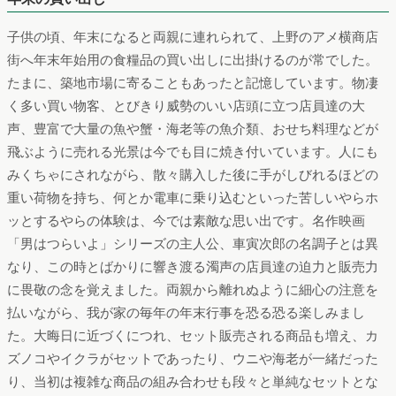
子供の頃、年末になると両親に連れられて、上野のアメ横商店
街へ年末年始用の食糧品の買い出しに出掛けるのが常でした。
たまに、築地市場に寄ることもあったと記憶しています。物凄
く多い買い物客、とびきり威勢のいい店頭に立つ店員達の大
声、豊富で大量の魚や蟹・海老等の魚介類、おせち料理などが
飛ぶように売れる光景は今でも目に焼き付いています。人にも
みくちゃにされながら、散々購入した後に手がしびれるほどの
重い荷物を持ち、何とか電車に乗り込むといった苦しいやらホ
ッとするやらの体験は、今では素敵な思い出です。名作映画
「男はつらいよ」シリーズの主人公、車寅次郎の名調子とは異
なり、この時とばかりに響き渡る濁声の店員達の迫力と販売力
に畏敬の念を覚えました。両親から離れぬように細心の注意を
払いながら、我が家の毎年の年末行事を恐る恐る楽しみまし
た。大晦日に近づくにつれ、セット販売される商品も増え、カ
ズノコやイクラがセットであったり、ウニや海老が一緒だった
り、当初は複雑な商品の組み合わせも段々と単純なセットとな