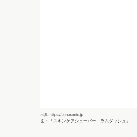
後藤：化粧品のカテゴリが気になって見てみた
ケアブランドが伸びていました。どちらかと言
いる
のかなと感じました。
なぜ化粧品カテゴリを注目したかと言うと、実
自分の”顔”をよくみる機会が増えたからか、素
いかなと思ったんです。
入場：確かに。同じコロナ禍でいうと、今は外
か、
家電カテゴリでパナソニックのメンズシェ
り」といった身だしなみに関心が移った
のかな
のであれば、ヒゲもそらなくてもいいかな、こ
ど、
経済が動き出して、人の生活もコロナ前の
後藤：そうかもしれません。この週のデータだ
あるので、この動きは次の週にかけても続きそ