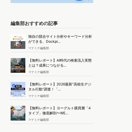
編集部おすすめの記事
独自の競合サイト分析やキーワード分析
ができる、Dockpi...
マナミナ編集部
【無料レポート】AI時代の検索流入実態
とは？成果につながる...
マナミナ編集部
【無料レポート】2026最新"高校生デジ
タル行動"調査！「...
マナミナ編集部
【無料レポート】ヨーグルト購買層「4
タイプ」徹底解剖〜WE...
マナミナ編集部