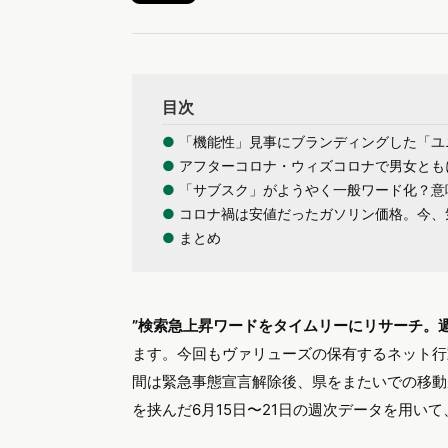
目次
●
「機能性」見事にブランディングした「ユ
●
アフターコロナ・ウィズコロナで男女とも
●
「サブスク」がようやく一般ワード化？意
●
コロナ禍は安値だったガソリン価格。今、
●
まとめ
”検索急上昇ワードをタイムリーにリサーチ。
ます。今回もヴァリューズの保有するネット行動
間は緊急事態宣言解除後、県をまたいでの移動
を挟んだ6月15日〜21日の週次データを用い