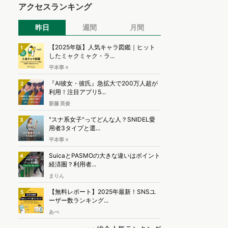
アクセスランキング
昨日
週間
月間
【2025年版】人気キャラ図鑑｜ヒット
1
したミャクミャク・ラ...
平本寧々
『AI彼女・彼氏』急拡大で200万人超が
2
利用！注目アプリ5...
新藤 英俊
"スナ系女子"ってどんな人？SNIDEL愛
3
用者3タイプと選...
平本寧々
SuicaとPASMOの大きな違いはポイント
4
経済圏？利用者...
まりん
【無料レポート】2025年最新！SNSユ
5
ーザー数ランキング...
あべ