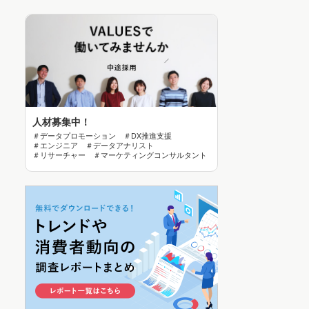
人材募集中！
＃データプロモーション ＃DX推進支援
＃エンジニア ＃データアナリスト
＃リサーチャー ＃マーケティングコンサルタント