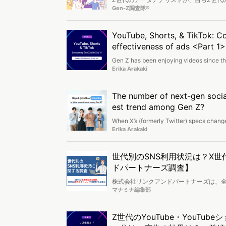
の検索キーワードランキングから、「猫ミー
Gen-Z調査隊®
ドをお送りします。Z世代のSNSの使い
など、データとリアルな声を掛け合わせ、
YouTube, Shorts, & TikTok: Co
effectiveness of ads <Part 1>
Gen Z has been enjoying videos since the
We’ll analyze how they use video-format
Erika Arakaki
medium usage, popular content, daily in
The number of next-gen social
est trend among Gen Z?
When X’s (formerly Twitter) specs changes
traction. However, after removing its i
Erika Arakaki
now allowed to make an account. We'll 
世代別のSNS利用状況は？X
ドパートナーズ調査】
株式会社リンクアンドパートナーズは、全国
象に「世代別のSNS利用状況に関する調
マナミナ編集部
Z世代のYouTube・YouTu