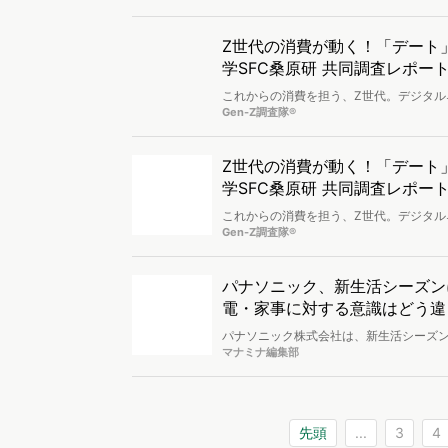
Z世代の消費が動く！「デート」のリアルを現役
学SFC桑原研 共同調査レポー
これからの消費を担う、Z世代。デジタ
ら注目を集め続けています。今回、VAL
Gen-Z調査隊®
世代のデート時の行動」を分析。その様
Z世代の消費が動く！「デート」のリアルを現役
学SFC桑原研 共同調査レポー
これからの消費を担う、Z世代。デジタ
ら注目を集め続けています。今回、VAL
Gen-Z調査隊®
世代のデート時の行動」を分析。その様
パナソニック、新生活シーズン
電・家事に対する意識はどう違
パナソニック株式会社は、新生活シーズン
らしに関する調査を実施し、結果を公開
マナミナ編集部
先頭
...
3
4