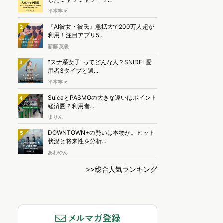
平本寧々
『AI彼女・彼氏』急拡大で200万人超が
2
利用！注目アプリ5...
新藤 英俊
"スナ系女子"ってどんな人？SNIDEL愛
3
用者3タイプと選...
平本寧々
SuicaとPASMOの大きな違いはポイント
4
経済圏？利用者...
まりん
DOWNTOWN+の勢いは本物か。ヒット
5
状況と将来性を分析...
あわやん
>>総合人気ランキング