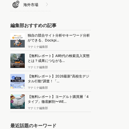
海外市場
編集部おすすめの記事
独自の競合サイト分析やキーワード分析
ができる、Dockpi...
マナミナ編集部
【無料レポート】AI時代の検索流入実態
とは？成果につながる...
マナミナ編集部
【無料レポート】2026最新"高校生デジ
タル行動"調査！「...
マナミナ編集部
【無料レポート】ヨーグルト購買層「4
タイプ」徹底解剖〜WE...
マナミナ編集部
最近話題のキーワード