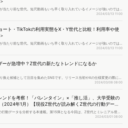
＞
とが当たり前な世代。短尺動画もいち早く取り入れているイメージが強いのでは
SNS媒体をどのように使いこなしているのかを、X・Y世代と比較しながら深掘
2024/03/13 11:00
画や、媒体の生活の中での位置づけ、使い方や使い分け、商品の購買に一番繋が
用実態、および購買意識を徹底調査しました。
beショート・TikTokの利用実態をX・Y世代と比較！利用率や使
＞
とが当たり前な世代。短尺動画もいち早く取り入れているイメージが強いのでは
SNS媒体をどのように使いこなしているのかを、X・Y世代と比較しながら深掘
2024/03/13 11:00
画や、媒体の生活の中での位置づけ、使い方や使い分け、商品の購買に一番繋が
用実態、および購買意識を徹底調査しました。
ユーザーが急増中？Z世代の新たなトレンドになるか
）からの乗り換え候補として注目を集めたSNSです。リリース当初やXの仕様変更の際には
模にはなっていませんでした。そんな「Bluesky」ですが、2024年2月7日、
2024/03/08 08:00
制が廃止され、誰でもアカウント登録が可能になったことで、ユーザー数が急増
y」の特徴や利用状況について調査し、今後の動向を占っていきます。
レンドを考察！「バレンタイン」×「推し活」、大学受験の
2024年1月）【現役Z世代が読み解くZ世代の行動デー
の行動データを分析する本連載。第15弾となる今回は、Z世代とミレニアル世代
ンタイン」「大学受験」の2テーマを取り上げてZ世代のトレンドをお送りしま
2024/03/01 08:00
タとリアルな声を掛け合わせ、Z世代のニーズを読み解きます。