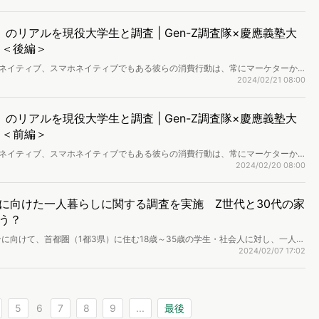
大学生と調査 | Gen-Z調査隊×慶應義塾大
ト＜後編＞
ルネイティブ、スマホネイティブでもある彼らの消費行動は、常にマーケターか
UESのZ世代アナリストたちがマーケティングを研究する現役大学生と共に、「Z
2024/02/21 08:00
子をお届けします。
大学生と調査 | Gen-Z調査隊×慶應義塾大
ト＜前編＞
ルネイティブ、スマホネイティブでもある彼らの消費行動は、常にマーケターか
UESのZ世代アナリストたちがマーケティングを研究する現役大学生と共に、「Z
2024/02/20 08:00
子をお届けします。
に向けた一人暮らしに関する調査を実施 Z世代と30代の家
う？
に向けて、首都圏（1都3県）に住む18歳～35歳の学生・社会人に対し、一人暮
しました。
2024/02/07 17:02
5
6
7
8
9
...
最後