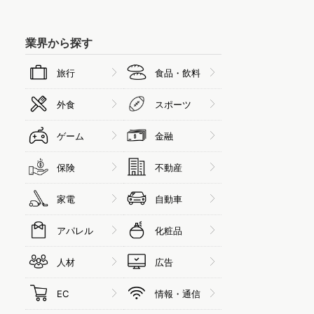
業界から探す
旅行
食品・飲料
外食
スポーツ
ゲーム
金融
保険
不動産
家電
自動車
アパレル
化粧品
人材
広告
EC
情報・通信