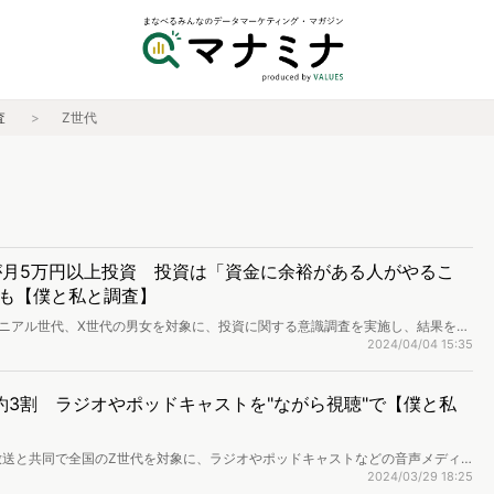
査
Z世代
が月5万円以上投資 投資は「資金に余裕がある人がやるこ
も【僕と私と調査】
ニアル世代、X世代の男女を対象に、投資に関する意識調査を実施し、結果を公
2024/04/04 15:35
約3割 ラジオやポッドキャストを"ながら視聴"で【僕と私
放送と共同で全国のZ世代を対象に、ラジオやポッドキャストなどの音声メディ
を公開しました。
2024/03/29 18:25