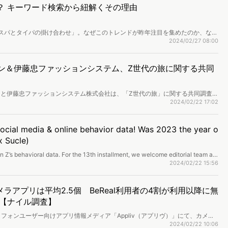
？ キーワード検索から紐解くその理由
コスパとタイパの掛け合わせ」。なぜこのトレンドが昨年注目を集めたのか、なぜ
。関心を持つ人の属性やニーズについて、検索データから分析します。
2024/02/27 08:00
イン＆伊藤忠ファッションシステム、Z世代の旅に関する共同
ンと伊藤忠ファッションシステム株式会社は、「Z世代の旅」に関する共同調査プ
代における生活価値観・消費傾向から読み解くこれからの旅行スタイル」を発表
2024/02/22 17:02
social media & online behavior data! Was 2023 the year o
x Sucle)
n Z’s behavioral data. For the 13th installment, we welcome editorial team at
 real Gen Z opinion to reflect on 2023 trends, like participatory exhibits,
2024/02/22 15:56
MBTI and BeReal., to study the needs of Gen Z.
ラアプリは平均2.5個 BeReal利用者の4割が利用以降に無
【ナイル調査】
フォンユーザー向けアプリ情報メディア「Appliv（アプリヴ）」にて、カメラ
カメラアプリに関するアンケート調査を実施し、結果を公開しました。
2024/02/22 10:06