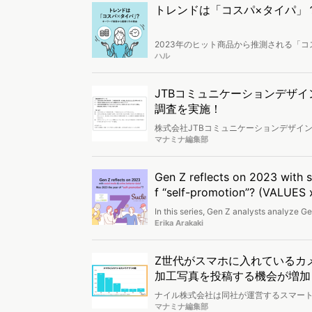
トレンドは「コスパ×タイパ」
2023年のヒット商品から推測される「
ここまでパフォーマンスにこだわるのか
ハル
JTBコミュニケーションデザ
調査を実施！
株式会社JTBコミュニケーションデザイ
ロジェクトを実施。「令和的非日常 Z世
マナミナ編集部
しました。
Gen Z reflects on 2023 with 
f “self-promotion”? (VALUES 
In this series, Gen Z analysts analyze Ge
Sucle. We use data from VALUES & Sucle &
Erika Arakaki
seasonal events, creative experiences, 
Z世代がスマホに入れているカメ
加工写真を投稿する機会が増加
ナイル株式会社は同社が運営するスマート
アプリを利用するZ世代の男女を対象に
マナミナ編集部