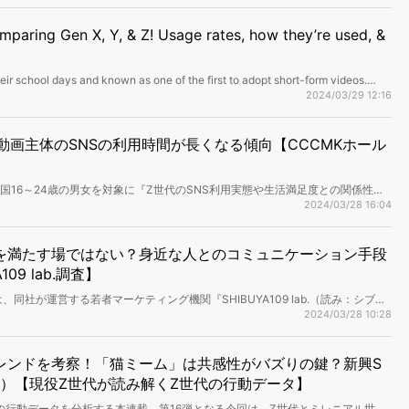
mparing Gen X, Y, & Z! Usage rates, how they’re used, &
>
ir school days and known as one of the first to adopt short-form videos.
 social media and compare with Gen X and Y. This analysis will cover
2024/03/29 12:16
tegration, purchasing behavior, and awareness.
kなど動画主体のSNSの利用時間が長くなる傾向【CCCMKホール
国16～24歳の男女を対象に『Z世代のSNS利用実態や生活満足度との関係性』
した。
2024/03/28 16:04
求を満たす場ではない？身近な人とのコミュニケーション手段
09 lab.調査】
は、同社が運営する若者マーケティング機関『SHIBUYA109 lab.（読み：シブヤ
象に「Z世代の承認欲求に関する意識調査」を実施し、結果を公開しました。
2024/03/28 10:28
レンドを考察！「猫ミーム」は共感性がバズりの鍵？新興S
4年2月）【現役Z世代が読み解くZ世代の行動データ】
の行動データを分析する本連載。第16弾となる今回は、Z世代とミレニアル世代