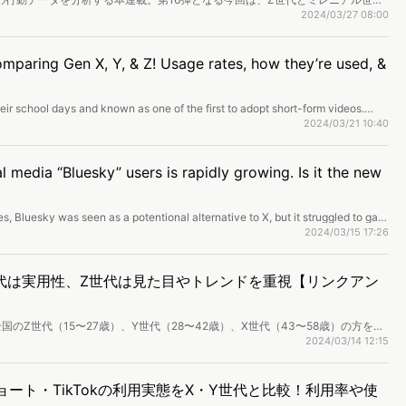
ム」「Bluesky」「LYPプレミアム」の3テーマを取り上げてZ世代のトレン
2024/03/27 08:00
方、猫ミームがバズった背景、LYPプレミアムの魅力とZ世代のサブスクの使い方
Z世代のニーズを読み解きます。
mparing Gen X, Y, & Z! Usage rates, how they’re used, &
ir school days and known as one of the first to adopt short-form videos.
 social media and compare with Gen X and Y. This analysis will cover
2024/03/21 10:40
tegration, purchasing behavior, and awareness.
 media “Bluesky” users is rapidly growing. Is it the new
, Bluesky was seen as a potentional alternative to X, but it struggled to gain
nvite-only system on February 7, 2024, user numbers surged as anyone was
2024/03/15 17:26
examine user demographics and usage of Bluesky.
世代は実用性、Z世代は見た目やトレンドを重視【リンクアン
のZ世代（15〜27歳）、Y世代（28〜42歳）、X世代（43〜58歳）の方を対
査」を実施し、調査結果を公開しました。
2024/03/14 12:15
beショート・TikTokの利用実態をX・Y世代と比較！利用率や使