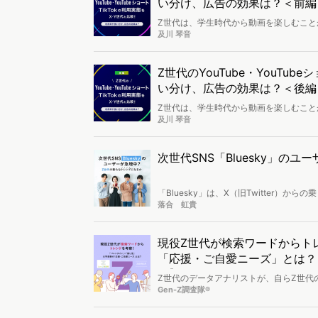
い分け、広告の効果は？＜前編
Z世代は、学生時代から動画を楽しむこ
ないでしょうか。今回は、Z世代が動画の
及川 琴音
り分析。それぞれでよく見られている動
りやすい媒体はどれかなど、各媒体の利
Z世代のYouTube・YouTu
い分け、広告の効果は？＜後編
Z世代は、学生時代から動画を楽しむこ
ないでしょうか。今回は、Z世代が動画の
及川 琴音
り分析。それぞれでよく見られている動
りやすい媒体はどれかなど、各媒体の利
次世代SNS「Bluesky」の
「Bluesky」は、X（旧Twitter
話題になったものの、Xを代替するほどの規
落合 虹貴
ユーザー獲得のネックになっていた招待
しています。そこで今回は、「Bluesk
現役Z世代が検索ワードからト
「応援・ご自愛ニーズ」とは？（
タ】
Z世代のデータアナリストが、自らZ世代
の検索キーワードランキングから、「バレ
Gen-Z調査隊®
す。 お菓子の手作り・購入のみならず、推し活やファッションにも広がるバレンタイン市場の様子や、大学受験にまつわ
るマーケティング・消費行動など、デー