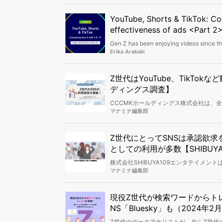
YouTube, Shorts & TikTok: Co
effectiveness of ads <Part 2
Gen Z has been enjoying videos since the
We’ll analyze how they use video-format
Erika Arakaki
medium usage, popular content, daily in
Z世代はYouTube、TikTo
ディングス調査】
CCCMKホールディングス株式会社は、全
について調査を実施し、結果を公開しま
マナミナ編集部
Z世代にとってSNSは承認欲
としての利用が多数【SHIBUYA1
株式会社SHIBUYA109エンタテイメント
イチマルキュウラボ）』にて、Z世代を対
マナミナ編集部
現役Z世代が検索ワードからト
NS「Bluesky」も（202
Z世代のデータアナリストが、自らZ世代