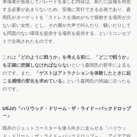
来場者が仮装してパレードを楽しむ内容は、新たに設備を用意
する必要があまりないため、安価に実行できる企画であり、森
岡氏がターゲットを「ストレスを溜めがちで発散する場所が少
ない若い女性」とし、その層が大声で叫んだり、騒いだりして
も問題のない環境を提供する場所を提供する、というコンセプ
トで企画されたものです。
これは
「どのように戦うか」を考える前に、「どこで戦うか」
を正確に把握しなければならない
という森岡氏の哲学によるも
のです。また、
「ゲストはアトラクションを体験したときに起
こる感情の変化を求めている」
という森岡氏の持論に沿ったも
のです。
USJの「ハリウッド・ドリーム・ザ・ライド～バックドロップ
～」
既存のジェットコースターを後ろ向きに走らせる「ハリウッ
ド・ドリーム・ザ・ライド～バックドロップ～」。アイデア自