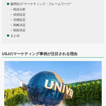
●
森岡氏の“マーケティング・フレームワーク”
戦況分析
目的設定
目標設定
戦略決定
戦術決定
●
まとめ
USJのマーケティング事例が注目される理由