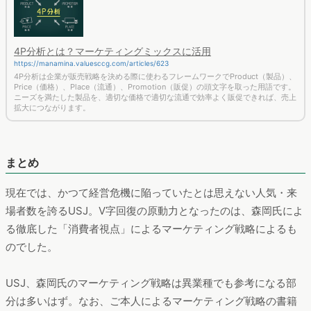
4P分析とは？マーケティングミックスに活用
https://manamina.valuesccg.com/articles/623
4P分析は企業が販売戦略を決める際に使わるフレームワークでProduct（製品）、
Price（価格）、Place（流通）、Promotion（販促）の頭文字を取った用語です。
ニーズを満たした製品を、適切な価格で適切な流通で効率よく販促できれば、売上
拡大につながります。
まとめ
現在では、かつて経営危機に陥っていたとは思えない人気・来
場者数を誇るUSJ。V字回復の原動力となったのは、森岡氏によ
る徹底した「消費者視点」によるマーケティング戦略によるも
のでした。
USJ、森岡氏のマーケティング戦略は異業種でも参考になる部
分は多いはず。なお、ご本人によるマーケティング戦略の書籍