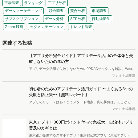
市場調査
ランキング
アプリ分析
データマーケティング
競合調査
競合分析
市場調査
サブスクリプション
データ分析
STP分析
行動経済学
Zoom 録画
セグメンテーション
トレンド調査
関連する投稿
【アプリ分析完全ガイド】アプリデータ活用の全体像と失
敗しないための進め方
アプリデータ活用で失敗しないためのPPDACサイクルを解説。Webサ
イトとアプリの計測構造の違いや、計測設計書の作り方、UATの重要
マナミナ編集部
性まで、実務担当者が知るべき全体像と手順をわかりやすく紹介しま
す。
初心者のためのアプリデータ活用ガイド 〜よくある3つの
失敗と防止策〜【無料レポート】
アプリのリリースはあくまでスタート地点。真の勝負は、そこからユ
ーザーをどう理解し、改善し続けられるかにあります。しかし、いざ
マナミナ編集部
分析しようとしても「どうデータを活用していいかが分からない」
「そもそも計測が正しいか不安」といった壁に突き当たり、足が止ま
東京アプリ11,000円ポイント付与で急拡大！自治体アプリ
ってしまう現場は少なくありません。本資料は、そんなアプリデータ
普及のカギとは
活用に悩む初心者の方が、具体的なアクションを導き出すための実践
東京都が提供するスマホアプリ「東京都公式アプリ（東京アプリ）」
ガイドです。ユーザーの離脱ポイント等を特定する「具体的な分析事