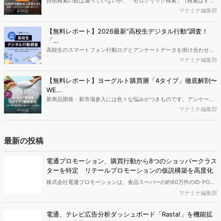
自然検索の数は減っていないが、「ゼロクリック検索」（検索はする
がページには流入しない）の割合が増加しているのが、AI時代の検索
マナミナ編集部
流入の現状と言われています。では、その要因はどのようなことなの
か、また、要因を理解した上で、成果に確実につながるコンテンツを
【無料レポート】2026最新"高校生デジタル行動"調査！
制作するにはどうするべきなのでしょうか。本レポートはこのような
「...
疑問をお抱えのSEO・Webマーケティングご担当者様におすすめの内
高校生のスマートフォン行動ログとアンケートデータを掛け合わせ、
容となっています。※本レポートは記事のフォームから無料でダウン
最新の若年層（高校生）におけるデジタル行動実態やSNSの利用傾向
マナミナ編集部
ロードできます。
に関する分析をおこないました。iPhone3GSの登場から十数年が経
ち、スマートフォンを取り巻く環境が成熟するなか、新興SNSの台頭
【無料レポート】ヨーグルト購買層「4タイプ」徹底解剖〜
により高校生のデジタルライフスタイルは新たな変化を見せていま
WE...
す。※資料は記事内の入力フォームより、ダウンロードいただけま
新商品開発・新市場参入には色々な悩みがつきものです。アンケート
す。
調査を実施しても、購買実態が不透明、新商品の受容性も判断しきれ
マナミナ編集部
ないなど、詰めきれない問題もあるかと思います。そこで本レポート
で提案するのが、「WEB行動・意識・購買の3視点」を活用し、どの
ようにして市場理解をしていけるのか、現状の既発商品のセグメント
最新の投稿
で相性の良いターゲットはどこかを明らかにするという調査手法で
す。新商品開発関連担当者様・マーケティング担当者様向け必見のレ
電通プロモーション、購買行動から8つのショッパークラス
ポートとなっています。※本レポートは記事のフォームから無料でダ
ターを特定 リテールプロモーションの仮説構築を高度化
ウンロードできます。
株式会社電通プロモーションは、食品スーパーの約60万件のID-POS
データと生活者の定性データをAIで分析し、購買行動の特徴に基づい
マナミナ編集部
た8つのショッパークラスターを特定しました。これにより購買時点
における生活者の意識や行動背景の把握が可能となり、リテールプロ
電通、テレビ広告分析ダッシュボード「Rasta!」を機能拡
モーションにおけるプランニングの高速化と高精度化を実現できると