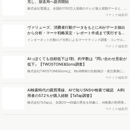
充し、放送局へ提供開始
いいます。
株式会社電通は、全国約1700万人規模のテレビ個人視聴データと、独
自の大規模生活者意識調査データを掛け合わせて、テレビ広告のデー
マナミナ編集部
タ集計や広告効果の分析ができるダッシュボード「Rasta!
（Resourceful Analysis System of TV Audience：ラスタ）」の機能
ヴァリューズ、消費者行動データをもとにAIがデータ抽出
を拡充し、放送局への提供を開始したことを発表しました。
から分析・マーケ戦略策定・レポート作成まで実行する
「Dockpit AIエージェント」を提供開始
インターネット行動ログ分析によるマーケティング調査・コンサルテ
ィングサービスを提供する株式会社ヴァリューズは、国内最大規模
マナミナ編集部
250万人のWeb行動ログデータを基盤としたマーケティングリサーチ
エンジン「Dockpit（ドックピット）」の新機能として、AIが市場分
AIっぽくても信頼低下は1割、約半数は『問い合わせ意欲が
析から仮説構築、レポート作成までを自律的にサポートする
低下』【TWOSTONE&Sons調査】
「Dockpit AIエージェント」の提供を開始いたしました。
株式会社TWOSTONE&Sonsは、BtoB商材の比較検討・発注業務に携
わる担当者を対象に、コンテンツのAIっぽさに関する意識調査を実施
マナミナ編集部
し、結果を公開しました。
AI検索時代の購買導線、AIで知りSNSや検索で確認 AI利
用者の57.2％が購入経験【TaTap調査】
株式会社TaTapは、全国20〜49歳の男女を対象に、AI検索の利用実態
と、AIで知った商品をどこで確かめているかを調査し、結果を公開し
マナミナ編集部
ました。