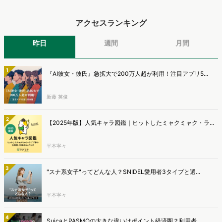
アクセスランキング
昨日
週間
月間
1
『AI彼女・彼氏』急拡大で200万人超が利用！注目アプリ5...
新藤 英俊
2
【2025年版】人気キャラ図鑑｜ヒットしたミャクミャク・ラ...
平本寧々
3
"スナ系女子"ってどんな人？SNIDEL愛用者3タイプと選...
平本寧々
4
SuicaとPASMOの大きな違いはポイント経済圏？利用者...