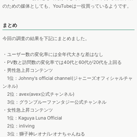
・首相官邸(首相官邸公式チャンネル)も全体ランキング上位にラ
ンクイン
調査・分析概要
全国のモニター会員の協力により、ネット行動ログとユーザー
属性情報を用いたマーケティング分析サービス「VALUES
eMark+」を使用し、動画共有サービス「YouTube」について、
ユーザー推移、属性などを調査しました。
※対象期間：2019年12月～2020年3月
※ユーザー数やセッション数はヴァリューズ保有モニターでの出
現率を基に、国内ネット人口に則して推測。
関連記事