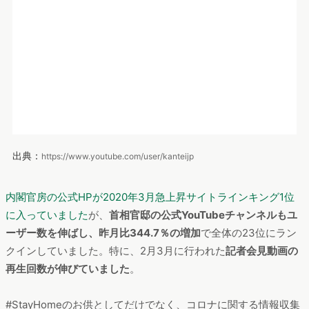
のための媒体としても、YouTubeは一役買っているようです。
まとめ
今回の調査の結果を下記にまとめました。
・ユーザー数の変化率には全年代大きな差はなし
・PV数と訪問数の変化率では40代と60代が20代を上回る
・男性急上昇コンテンツ
1位：Johnny's official channel(ジャニーズオフィシャルチャ
ンネル)
2位：avex(avex公式チャンネル)
3位：グランブルーファンタジー公式チャンネル
・女性急上昇コンテンツ
1位：Kaguya Luna Official
2位：inliving
3位：獅子神レオナ/レオナちゃんねる
・20代女性の急上昇5位はNitendo 公式チャンネル