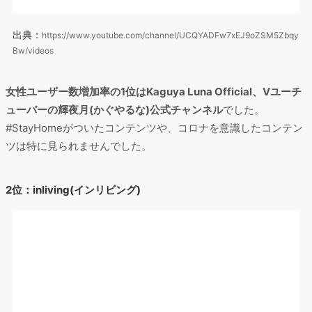
2位：inliving(インリビング)
出典：
https://www.youtube.com/channel/UC-kl8i6lq_ObZAn4kTL2WHA/
featured
女性2位のinlivingは料理やライフスタイルに関するコンテンツ
を中心に動画投稿をされているユーチューバー
です。
「おうち
時間が楽しくなる10の習慣」など外出自粛要請を受けてのコン
テンツ
を投稿されていました。自宅で過ごす時間をいつもより
少し質を良くしたい、楽しくしたいというユーザーが視聴して
いるのかもしれません。
3位：獅子神レオナ/レオナちゃんねる