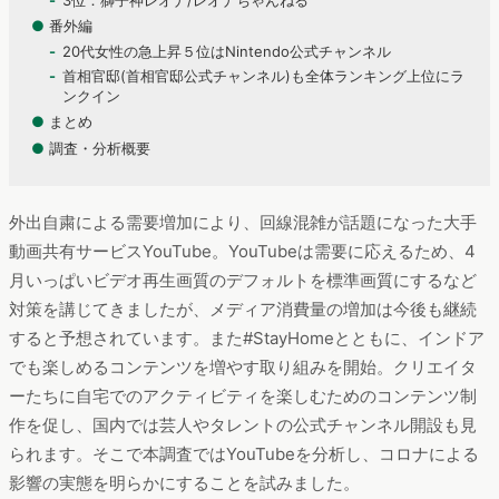
3位：獅子神レオナ/レオナちゃんねる
●
番外編
20代女性の急上昇５位はNintendo公式チャンネル
首相官邸(首相官邸公式チャンネル)も全体ランキング上位にラ
ンクイン
●
まとめ
●
調査・分析概要
外出自粛による需要増加により、回線混雑が話題になった大手
動画共有サービスYouTube。YouTubeは需要に応えるため、4
月いっぱいビデオ再生画質のデフォルトを標準画質にするなど
対策を講じてきましたが、メディア消費量の増加は今後も継続
すると予想されています。また#StayHomeとともに、インドア
でも楽しめるコンテンツを増やす取り組みを開始。クリエイタ
ーたちに自宅でのアクティビティを楽しむためのコンテンツ制
作を促し、国内では芸人やタレントの公式チャンネル開設も見
られます。そこで本調査ではYouTubeを分析し、コロナによる
影響の実態を明らかにすることを試みました。