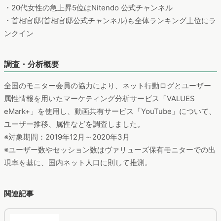
新型コロナに対するAmazonプライム、Hulu、Netflixのコンテン
ツ無料施策でアプリユーザー数はどう変わったか
https://manamina.valuesccg.com/articles/807
新型コロナウイルスへの危機感に伴い、3月から学校が休校になり、生徒たちが自
宅待機になりました。そんな中、コンテンツを一部無料公開などしていた動画サー
ビス各社。実際にどのように利用されていたのか、Web行動ログによる市場分析ツ
ール「<a href="https://www.valuesccg.com/service/emarkplus/"
target="_blank">eMark+</a>」で調べてみました。
動画配信市場を牽引する「YouTube」のユーザーってどんな人？
https://manamina.valuesccg.com/articles/1103
年々拡大しつつある動画配信市場ですが、2024年には3,440億円(※)まで市場規模
が成長すると言われています。特に2020年は新型コロナウイルスの影響で生活に
おけるニューノーマル化も進み、外出を控え自宅で過ごす人が増加し動画配信市場
にとっては追い風となっているはずです。また、これまでは若年層を中心に人気を
博していた「YouTube」も、この数年で幅広い世代にも受け入れられるようになっ
たのではないでしょうか。今回は動画配信サービスの中でも特に利用者の多い
「YouTube」について調査・分析しました。<br> <small>※一般財団法人デジタル