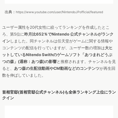
出典：
https://www.youtube.com/user/kanteijp
内閣官房の公式HPが2020年3月急上昇サイトラインキング1位
に入っていました
が、
首相官邸の公式YouTubeチャンネルもユ
ーザー数を伸ばし、昨月比344.7％の増加
で全体の23位にラン
クインしていました。特に、2月3月に行われた
記者会見動画の
再生回数が伸びていました
。
#StayHomeのお供としてだけでなく、コロナに関する情報収集