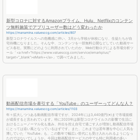
コンテンツ協会（DCAJ）の『動画配信市場調査レポート2020』より</small>
「在宅時間増加による動画配信アプリ利用者の増加～コロナの影
響はあるのか!?」レポート
https://manamina.valuesccg.com/articles/937
緊急事態宣言は解除されたものの依然として在宅志向は変わらず、長時間自宅で過
ごす人が多いようです。そんな在宅時間の増加とともに伸びているのが「動画視聴
時間」です。新型コロナウイルスの蔓延により、Amazonプライム・ビデオ、
TVer、GYAO!、Netflixなど動画配信アプリへどのような影響があったのでしょう
か。eMark＋を用いて調査してみました。（ページ数｜8p）
メールマガジン登録
最新調査やマーケティングに役立つ
トレンド情報をお届けします