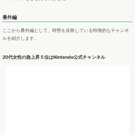
出典：
https://www.youtube.com/user/NintendoJPofficial/featured
ユーザー属性を20代女性に絞ってランキングを作成したとこ
ろ、第5位に
昨月比652％でNintendo 公式チャンネルがランク
イン
しました。同チャンネルは任天堂がゲームに関する情報や
コンテンツの配信を行っていますが、ユーザー数の増加は
大ヒ
ットしているNitendo Swithのゲームソフト「あつまれどうぶ
つの森」(通称：あつ森)の影響
と推察されます。チャンネルを見
ると、
あつ森の生配信動画やCM動画などのコンテンツ
が再生回
数を伸ばしていました。
首相官邸(首相官邸公式チャンネル)も全体ランキング上位にラン
クイン