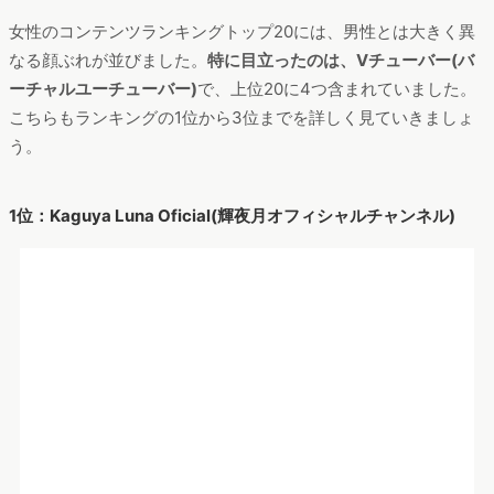
女性のコンテンツランキングトップ20には、男性とは大きく異
なる顔ぶれが並びました。
特に目立ったのは、Vチューバー(バ
ーチャルユーチューバー)
で、上位20に4つ含まれていました。
こちらもランキングの1位から3位までを詳しく見ていきましょ
う。
1位：Kaguya Luna Oficial(輝夜月オフィシャルチャンネル)
出典：
https://www.youtube.com/channel/UCQYADFw7xEJ9oZSM5Zbqy
Bw/videos
女性ユーザー数増加率の1位はKaguya Luna Official、Vユーチ
ューバーの輝夜月(かぐやるな)公式チャンネル
でした。
#StayHomeがついたコンテンツや、コロナを意識したコンテン
ツは特に見られませんでした。