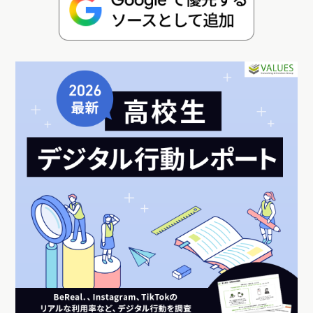
傾向に。GoToとの関連は？【20年6月急上昇サイト調査】
https://manamina.valuesccg.com/articles/909
2020年6月にユーザー数を伸ばしたWebサイトは？ SaaS型の市場分析ツール
「eMark+（イーマークプラス）」を使うと、どんな人がどんなWebサイトを見て
いるのか、いろいろな切り口で簡単に調べることができます。今回はeMark+を使
って訪問ユーザー数の前月比が急上昇したWebサイトを調査しました。
＼Googleでマナミナをフォロー！／