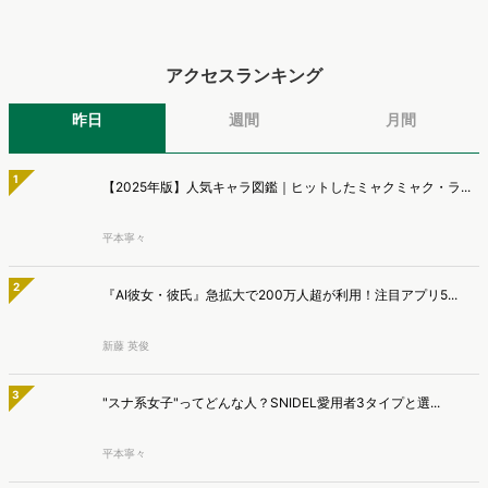
析から仮説構築、レポート作成までを自律的にサポートする
低下』【TWOSTONE&Sons調査】
「Dockpit AIエージェント」の提供を開始いたしました。
株式会社TWOSTONE&Sonsは、BtoB商材の比較検討・発注業務に携
わる担当者を対象に、コンテンツのAIっぽさに関する意識調査を実施
マナミナ編集部
し、結果を公開しました。
AI検索時代の購買導線、AIで知りSNSや検索で確認 AI利
用者の57.2％が購入経験【TaTap調査】
株式会社TaTapは、全国20〜49歳の男女を対象に、AI検索の利用実態
と、AIで知った商品をどこで確かめているかを調査し、結果を公開し
マナミナ編集部
ました。
アクセスランキング
昨日
週間
月間
1
【2025年版】人気キャラ図鑑｜ヒットしたミャクミャク・ラ...
平本寧々