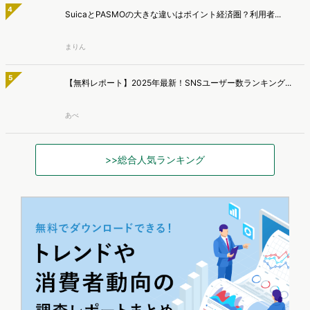
2
『AI彼女・彼氏』急拡大で200万人超が利用！注目アプリ5...
新藤 英俊
3
"スナ系女子"ってどんな人？SNIDEL愛用者3タイプと選...
平本寧々
4
SuicaとPASMOの大きな違いはポイント経済圏？利用者...
まりん
5
【無料レポート】2025年最新！SNSユーザー数ランキング...
あべ