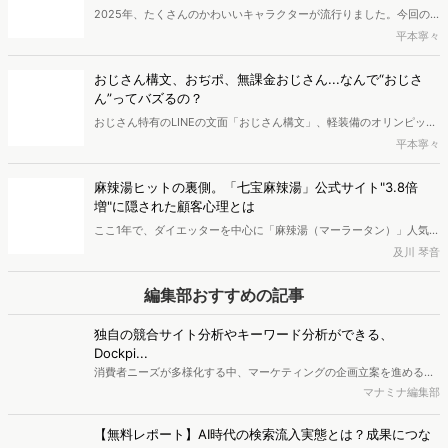
2025年後半、いま「シール帳」が流行しています。子どもの頃にシ
ールを集めていたという方も多いのではないでしょうか。この記事で
平本寧々
は、令和に訪れたシール帳ブームの実態を探っていきます。シール帳
に興味を持っているのはどのような人なのか、2025年のシール帳の
「サナ活」ブームを数字で分析。HPアクセス急増、"近
トレンドはどのようなものなのかを分析しました。
畿"で過熱か
現在、SNSを中心に「サナ活」という言葉が注目を集めています。高
市首相の就任をきっかけに、彼女の愛用品に注目が集まり、関連商品
あわやん
の売り上げが急伸したという報道も見られます。本記事では、「サナ
活」がもたらした経済的な影響とその支持層について、最新のデータ
【2025年版】人気キャラ図鑑｜ヒットしたミャクミャク・
をもとに分析しました。
ラブブ等の注目度、次来るキャラは？
2025年、たくさんのかわいいキャラクターが流行りました。今回の
記事では、2025年で人気が急上昇したキャラクター10選をご紹介し
平本寧々
ます。また、ちいかわ・ミャクミャクなどの人気キャラの経済効果に
も迫ります。最後には、2026年に人気が上昇するキャラクターを予
おじさん構文、おぢポ、無課金おじさん...なんで“おじさ
想しました。
ん”ってバズるの？
おじさん特有のLINEの文面「おじさん構文」、軽装備のオリンピック
選手「無課金おじさん」など、聞き覚えのある方も多いのではないで
平本寧々
しょうか。ポイ活アプリ「おぢポ」は250万ダウンロード、「おじさ
ん構文」をテーマとした楽曲は3,000万回再生というようにバズって
麻辣湯ヒットの裏側。「七宝麻辣湯」公式サイト"3.8倍
います。なぜ数々の「おじさん」は流行するのでしょうか？この記事
増"に隠された顧客心理とは
では、おじさんがヒットの要因となる理由を探ります。