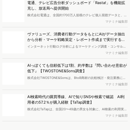
す。
調査を実施しても、購買実態が不透明、新商品の受容性も判断しきれ
マナミナ編集部
ないなど、詰めきれない問題もあるかと思います。そこで本レポート
で提案するのが、「WEB行動・意識・購買の3視点」を活用し、どの
ようにして市場理解をしていけるのか、現状の既発商品のセグメント
最新の投稿
で相性の良いターゲットはどこかを明らかにするという調査手法で
す。新商品開発関連担当者様・マーケティング担当者様向け必見のレ
電通プロモーション、購買行動から8つのショッパークラス
ポートとなっています。※本レポートは記事のフォームから無料でダ
ターを特定 リテールプロモーションの仮説構築を高度化
ウンロードできます。
株式会社電通プロモーションは、食品スーパーの約60万件のID-POS
データと生活者の定性データをAIで分析し、購買行動の特徴に基づい
マナミナ編集部
た8つのショッパークラスターを特定しました。これにより購買時点
における生活者の意識や行動背景の把握が可能となり、リテールプロ
電通、テレビ広告分析ダッシュボード「Rasta!」を機能拡
モーションにおけるプランニングの高速化と高精度化を実現できると
充し、放送局へ提供開始
いいます。
株式会社電通は、全国約1700万人規模のテレビ個人視聴データと、独
自の大規模生活者意識調査データを掛け合わせて、テレビ広告のデー
マナミナ編集部
タ集計や広告効果の分析ができるダッシュボード「Rasta!
（Resourceful Analysis System of TV Audience：ラスタ）」の機能
ヴァリューズ、消費者行動データをもとにAIがデータ抽出
を拡充し、放送局への提供を開始したことを発表しました。
から分析・マーケ戦略策定・レポート作成まで実行する
「Dockpit AIエージェント」を提供開始
インターネット行動ログ分析によるマーケティング調査・コンサルテ
ィングサービスを提供する株式会社ヴァリューズは、国内最大規模
マナミナ編集部
250万人のWeb行動ログデータを基盤としたマーケティングリサーチ
エンジン「Dockpit（ドックピット）」の新機能として、AIが市場分
AIっぽくても信頼低下は1割、約半数は『問い合わせ意欲が