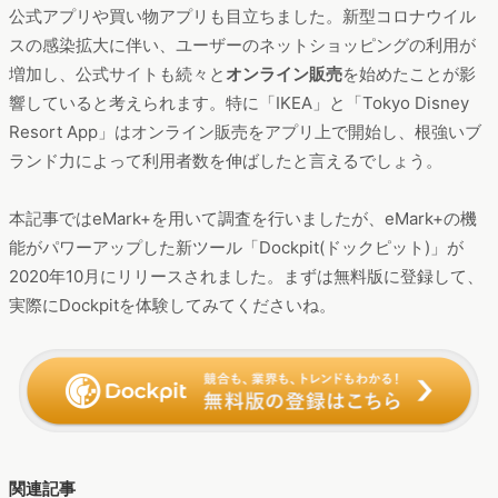
をする人が殺到し、ユーザー数の増加に繋がったと推測できま
す。
一方で、2位にランクインした「バローグループ・ルビットアプ
リ」は、
マスクの抽選販売
をフックに集客に成功したと言えま
す。また、3位にランクインした「アスマイル」も
抗体検査をフ
ック
にユーザー数を伸ばしたと考えられます。
公式アプリや買い物アプリも目立ちました。新型コロナウイル
スの感染拡大に伴い、ユーザーのネットショッピングの利用が
増加し、公式サイトも続々と
オンライン販売
を始めたことが影
響していると考えられます。特に「IKEA」と「Tokyo Disney
Resort App」はオンライン販売をアプリ上で開始し、根強いブ
ランド力によって利用者数を伸ばしたと言えるでしょう。
本記事ではeMark+を用いて調査を行いましたが、eMark+の機
能がパワーアップした新ツール「Dockpit(ドックピット)」が