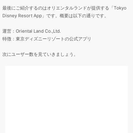
「モバイルレジ」のユーザー数推移（対象デバイスはAndroidス
マートフォン、「eMark+」画面より）
バーコードをカメラで読み取り、公共料金の支払いなどの支払
いができるアプリがモバイルレジ。5月のユーザー数は約28万
人、前月比＋約128%でした。
5月は市民税・県民税や自動車税などの納税のタイミングでし
た。マナミナで取り上げた
5月の急上昇サイト記事
でもYahoo!公
金払いがランクインしていましたが、コロナ禍によるオンライ
ン決済ニーズも高まり、税金の支払いのためにアプリ利用ユー
ザーが急増したと考えられます。
9位：Tokyo Disney Resort App
出典: https://play.google.com