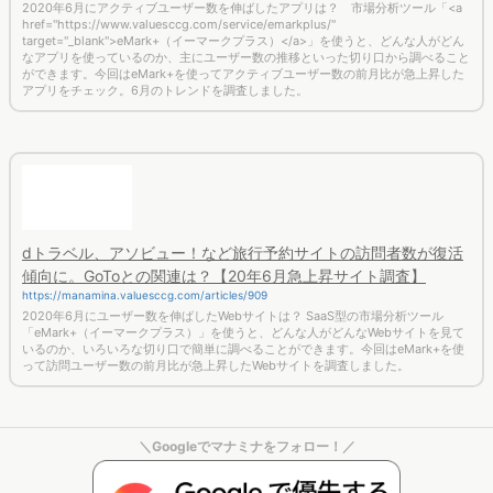
待ちわびたライブスポーツ再開でDAZNやスポナビのMAUが急上
昇…！ロイホやポケモンのアプリも【急上昇アプリ調査・20年6
月】
https://manamina.valuesccg.com/articles/955
2020年6月にアクティブユーザー数を伸ばしたアプリは？ 市場分析ツール「<a
href="https://www.valuesccg.com/service/emarkplus/"
target="_blank">eMark+（イーマークプラス）</a>」を使うと、どんな人がどん
なアプリを使っているのか、主にユーザー数の推移といった切り口から調べること
ができます。今回はeMark+を使ってアクティブユーザー数の前月比が急上昇した
アプリをチェック。6月のトレンドを調査しました。
dトラベル、アソビュー！など旅行予約サイトの訪問者数が復活