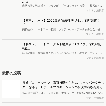
ここ1年で、ダイエッターを中心に「麻辣湯（マーラータン）」人気が
高まっていることをご存じでしたか？担々麺など、中華料理には豊富
及川 琴音
なバリエーションがある中で、なぜ今「麻辣湯」なのか。ブームの火
付け役的な存在である専門店「七宝麻辣湯」に注目し、トレンドの担
編集部おすすめの記事
い手やニーズについて調査しました。
独自の競合サイト分析やキーワード分析ができる、
Dockpi...
消費者ニーズが多様化する中、マーケティングの企画立案を進める上
で、競合分析や消費者分析の重要性がより高まっています。Web行動
マナミナ編集部
ログ分析ツール「Dockpit（ドックピット）」では、消費者Web行動
データを活用し、Web上の消費者行動を起点とした競合サイト分析や
【無料レポート】AI時代の検索流入実態とは？成果につな
消費者分析が可能です。今回はDockpitならではの利便性の高い機能
がる...
や活用方法を解説します。
自然検索の数は減っていないが、「ゼロクリック検索」（検索はする
がページには流入しない）の割合が増加しているのが、AI時代の検索
マナミナ編集部
流入の現状と言われています。では、その要因はどのようなことなの
か、また、要因を理解した上で、成果に確実につながるコンテンツを
【無料レポート】2026最新"高校生デジタル行動"調査！
制作するにはどうするべきなのでしょうか。本レポートはこのような
「...
疑問をお抱えのSEO・Webマーケティングご担当者様におすすめの内
高校生のスマートフォン行動ログとアンケートデータを掛け合わせ、
容となっています。※本レポートは記事のフォームから無料でダウン
最新の若年層（高校生）におけるデジタル行動実態やSNSの利用傾向
マナミナ編集部
ロードできます。
に関する分析をおこないました。iPhone3GSの登場から十数年が経
ち、スマートフォンを取り巻く環境が成熟するなか、新興SNSの台頭
【無料レポート】ヨーグルト購買層「4タイプ」徹底解剖〜
により高校生のデジタルライフスタイルは新たな変化を見せていま
WE...
す。※資料は記事内の入力フォームより、ダウンロードいただけま
新商品開発・新市場参入には色々な悩みがつきものです。アンケート