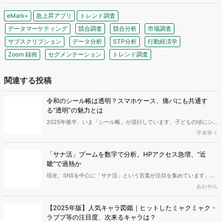
マナミナ編集部
マナミナは" まなべるみんなのデータマーケティング・マガジン "。
市場の動向や消費者の気持ちをデータを調査して伝えます。
編集部は、メディア出身者やデータ分析プロジェクト経験者、マーケティングコン
サルタント、広告代理店出身者まで、様々なバックグラウンドのメンバーが集まり
ました。イメージは「仲の良いパートナー会社の人」。難しいことも簡単に、「み
んながまなべる」メディアをめざして、日々情報を発信しています。
関連するキーワード
eMark+
急上昇アプリ
トレンド調査
データマーケティング
競合調査
競合分析
市場調査
サブスクリプション
データ分析
STP分析
行動経済学
Zoom 録画
セグメンテーション
トレンド調査
関連する投稿
令和のシール帳は透明？スマホケース、痛バにも共通す
る“透明”の魅力とは