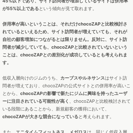
45%以下であり、サイト訪問者が増加しているサイトは併用率
が55%以上である
という傾向が見て取れます。
併用率が高いということは、それだけchocoZAPと比較検討さ
れているといえるため、サイト訪問者が増えていても、それが
自社の顧客増加につながるとは限りません。反対に、サイト訪
問者が減少していても、chocoZAPと比較されていないという
ことは、chocoZAPとの差別化が成功しているとも考えられま
す。
低収入層向けのジムのうち、
カーブスやルネサンス
はサイト訪
問者が増えており、chocoZAPの公式サイトとの併用率が高いこ
とから、
chocoZAPの影響で新たにジムに興味を持ったユーザ
ーに注目されている可能性が高く
、chocoZAPと比較検討されて
いる段階にあることから、新規顧客の獲得において、
chocoZAPが大きな競合になっている
と考えられます。
また、
エニタイムフィットネス、メガロス
は、同じく低収入層