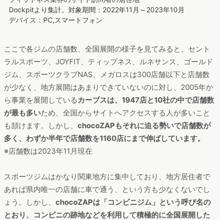
Dockpitより集計。対象期間：2022年11月～2023年10月
デバイス：PC,スマートフォン
ここで各ジムの店舗数、全国展開の様子を見てみると、セント
ラルスポーツ、JOYFIT、ティップネス、ルネサンス、ゴールド
ジム、スポーツクラブNAS、メガロスは300店舗以下と店舗数
が少なく、地方展開はあまりできていないのに対し、2005年か
ら事業を展開している
カーブスは、1947店と10社の中で店舗数
が最も多い
ため、全国からサイトへアクセスする人が多いこと
も頷けます。しかし、
chocoZAPもそれに迫る勢いで店舗数が
多く、わずか半年で店舗数を1160店にまで伸ばしています。
※店舗数は2023年11月現在
スポーツジムはかなり関東地方に集中しており、地方居住者で
あれば県内唯一の店舗に車で通う、という方も少なくないでし
ょう。しかし、
chocoZAPは「コンビニジム」という呼び名の
とおり、コンビニの跡地などを利用して積極的に全国展開した