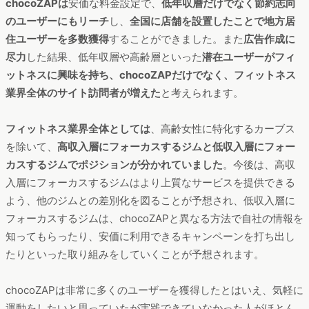
chocoZAPは
安価な料金設定で、
低年収層だけでなく節約志向
のユーザーにもリーチ
し、
全国に店舗を設置したことで地方居
住ユーザーを多数獲得
することができました。また
広告作成に
尽力
した結果、低年収層や高齢層といった
潜在ユーザーがフィ
ットネスに興味を持ち、chocoZAPだけでなく、フィットネス
業界全体のサイト訪問者が増えた
と考えられます。
フィットネス業界全体としては
、高齢女性に特化するカーブス
を除いて、
高収入層にフォーカスするジムと低収入層にフォー
カスするジムでポジションが分かれていました
。今後は、高収
入層にフォーカスするジムはより上質なサービスを提供できる
よう、他のジムとの差別化を図ることが予想され、低収入層に
フォーカスするジムは、chocoZAPと異なる方法で自社の情報を
知ってもらったり、安価に利用できるキャンペーンを打ち出し
たりといった取り組みをしていくことが予想されます。
chocoZAPは非常に多くのユーザーを獲得したとはいえ、気軽に
運動をしたいと思っていたが実践できていなかった人がほとん