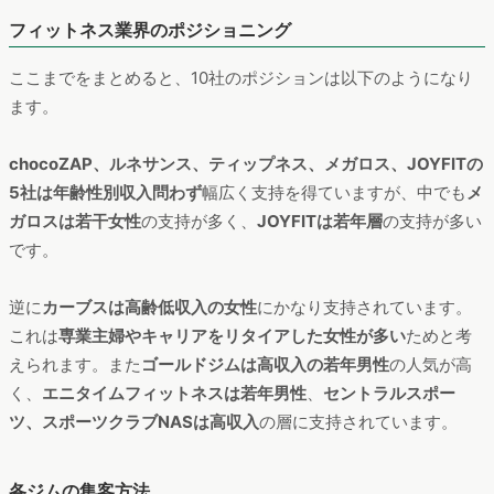
フィットネス業界のポジショニング
ここまでをまとめると、10社のポジションは以下のようになり
ます。
chocoZAP、ルネサンス、ティップネス、メガロス、JOYFITの
5社は年齢性別収入問わず
幅広く支持を得ていますが、中でも
メ
ガロスは若干女性
の支持が多く、
JOYFITは若年層
の支持が多い
です。
逆に
カーブスは高齢低収入の女性
にかなり支持されています。
これは
専業主婦やキャリアをリタイアした女性が多い
ためと考
えられます。また
ゴールドジムは高収入の若年男性
の人気が高
く、
エニタイムフィットネスは若年男性
、
セントラルスポー
ツ、スポーツクラブNASは高収入
の層に支持されています。
各ジムの集客方法