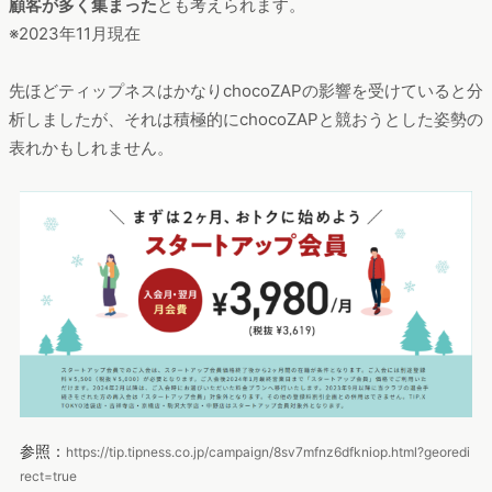
顧客が多く集まった
とも考えられます。
※2023年11月現在
先ほどティップネスはかなりchocoZAPの影響を受けていると分
析しましたが、それは積極的にchocoZAPと競おうとした姿勢の
表れかもしれません。
参照：
https://tip.tipness.co.jp/campaign/8sv7mfnz6dfkniop.html?georedi
rect=true