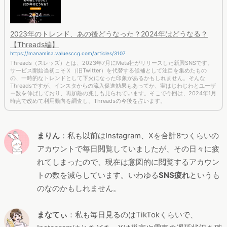
2023年のトレンド、あの後どうなった？2024年はどうなる？
【Threads編】
https://manamina.valuesccg.com/articles/3107
Threads（スレッズ）とは、2023年7月にMeta社がリリースした新興SNSです。
サービス開始当初こそＸ（旧Twitter）を代替する候補として注目を集めたもの
の、一時的なトレンドとして下火になった印象があるかもしれません。そんな
Threadsですが、インスタからの流入促進効果もあってか、実はじわじわとユーザ
ー数を伸ばしており、再加熱の兆しも見られています。そこで今回は、2024年1月
時点で改めて利用動向を調査し、Threadsの今後を占います。
まりん
：私も以前はInstagram、Xを合計8つくらいの
アカウントで毎日閲覧していましたが、その日々に疲
れてしまったので、現在は意図的に閲覧するアカウン
トの数を減らしています。いわゆる
SNS疲れ
というも
のなのかもしれません。
まなてぃ
：私も毎日見るのはTikTokくらいで、