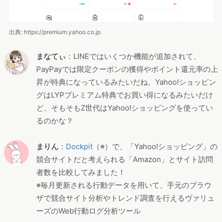
出典: https://premium.yahoo.co.jp
まなてぃ
：LINEではいくつか機能が追加されて、
PayPayでは限定クーポンの獲得やポイント還元率の上
昇が特典になっているみたいだね。Yahoo!ショッピン
グはLYPプレミアム特典でお買い得になるみたいだけ
ど、そもそもZ世代はYahoo!ショッピングを使ってい
るのかな？
まりん
：
Dockpit
（※）で、「Yahoo!ショッピング」の
競合サイトだと考えられる「Amazon」とサイト訪問
者数を比較してみました！
※毎月更新される行動データを用いて、手元のブラウ
ザで競合サイト分析やトレンド調査を行えるヴァリュ
ーズのWeb行動ログ分析ツール