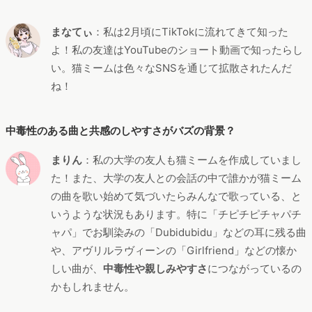
まなてぃ
：私は2月頃にTikTokに流れてきて知った
よ！私の友達はYouTubeのショート動画で知ったらし
い。猫ミームは色々なSNSを通じて拡散されたんだ
ね！
中毒性のある曲と共感のしやすさがバズの背景？
まりん
：私の大学の友人も猫ミームを作成していまし
た！また、大学の友人との会話の中で誰かが猫ミーム
の曲を歌い始めて気づいたらみんなで歌っている、と
いうような状況もあります。特に「チピチピチャパチ
ャパ」でお馴染みの「Dubidubidu」などの耳に残る曲
や、アヴリルラヴィーンの「Girlfriend」などの懐か
しい曲が、
中毒性や親しみやすさ
につながっているの
かもしれません。