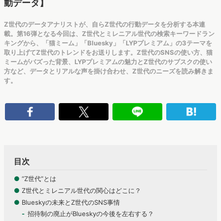
動データ】
Z世代のデータアナリストが、自らZ世代の行動データを分析する本連
載。第16弾となる今回は、Z世代とミレニアル世代の検索キーワードラン
キングから、「猫ミーム」「Bluesky」「LYPプレミアム」の3テーマを
取り上げてZ世代のトレンドをお送りします。Z世代のSNSの使い方、猫
ミームがバズった背景、LYPプレミアムの魅力とZ世代のサブスクの使い
方など、データとリアルな声を掛け合わせ、Z世代のニーズを読み解きま
す。
目次
●
“Z世代”とは
●
Z世代とミレニアル世代の関心はどこに？
●
Blueskyの未来とZ世代のSNS事情
招待制の廃止がBlueskyの今後を左右する？