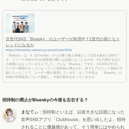
次世代SNS「Bluesky」のユーザーが急増中？Z世代の新たなト
レンドになるか
https://manamina.valuesccg.com/articles/3204
「Bluesky」は、X（旧Twitter）からの乗り換え候補として注目を集めたSNSで
す。リリース当初やXの仕様変更の際には話題になったものの、Xを代替するほど
の規模にはなっていませんでした。そんな「Bluesky」ですが、2024年2月7日、
ユーザー獲得のネックになっていた招待制が廃止され、誰でもアカウント登録が可
能になったことで、ユーザー数が急増しています。そこで今回は、「Bluesky」の
特徴や利用状況について調査し、今後の動向を占っていきます。
招待制の廃止がBlueskyの今後を左右する？
まなてぃ
：招待制といえば、以前大きな話題になった
音声SNSアプリ「Clubhouse」を思い出したよ。招待
されることに優越感があって、そう簡単にはやめられ