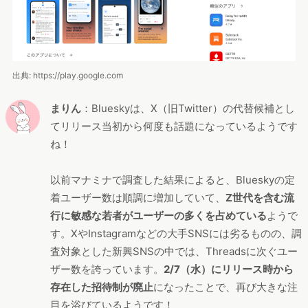
出典: https://play.google.com
まりん
：Blueskyは、X（旧Twitter）の代替候補とし
てリリース当初から何度も話題になっているようです
ね！
以前マナミナで調査した結果によると、Blueskyの定
着ユーザー数は順調に増加していて、
Z世代を含む流
行に敏感な若者がユーザーの多くを占めている
ようで
す。XやInstagramなどの大手SNSには劣るものの、調
査対象とした新興SNSの中では、Threadsに次ぐユー
ザー数を誇っています。
2/7（水）にリリース時から
存在した招待制が廃止
になったことで、再び大きな注
目を浴びているようです！