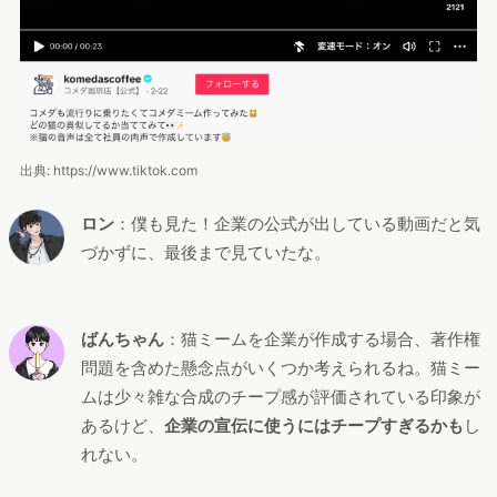
出典: https://www.tiktok.com
ロン
：僕も見た！企業の公式が出している動画だと気
づかずに、最後まで見ていたな。
ばんちゃん
：猫ミームを企業が作成する場合、著作権
問題を含めた懸念点がいくつか考えられるね。猫ミー
ムは少々雑な合成のチープ感が評価されている印象が
あるけど、
企業の宣伝に使うにはチープすぎるかも
し
れない。