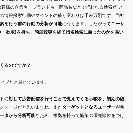
お客様の企業名・ブランド名・商品名などで行われる検索)だと
の情報探索行動やマインドの移り変わりは千差万別です。
当社
索を行う前の行動の分析が可能
になります。したがって
ユーザ
み・欲求)を持ち、態度変容を経て指名検索に至ったのかを高い
くるのですか？
ティブだと感じています。
トに対して広告配信を行うことで見えてくる示唆を、初期の段
ンテージだと思いますね。また
ターゲットとなるユーザーが常
ータから分析可能
なため、根拠を持って施策の優先順位をつけ