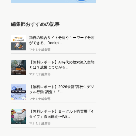
編集部おすすめの記事
独自の競合サイト分析やキーワード分析
ができる、Dockpi...
マナミナ編集部
【無料レポート】AI時代の検索流入実態
とは？成果につながる...
マナミナ編集部
【無料レポート】2026最新"高校生デジ
タル行動"調査！「...
マナミナ編集部
【無料レポート】ヨーグルト購買層「4
タイプ」徹底解剖〜WE...
マナミナ編集部