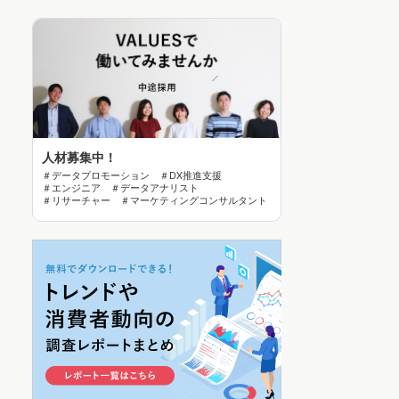
人材募集中！
＃データプロモーション ＃DX推進支援
＃エンジニア ＃データアナリスト
＃リサーチャー ＃マーケティングコンサルタント