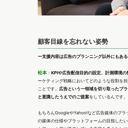
顧客目線を忘れない姿勢
ー支援内容は広告のプランニング以外にもある
松本
：
KPIや広告配信目的の設定、計測環境
ーケティング戦略においてどのような役割を担
ことです。
広告という一領域を切り取ったプラ
と意識したうえでのご提案
をしているんです。
もちろんGoogleやYahoo!など広告媒体
の媒体の仕様やプラットフォームの目指したい