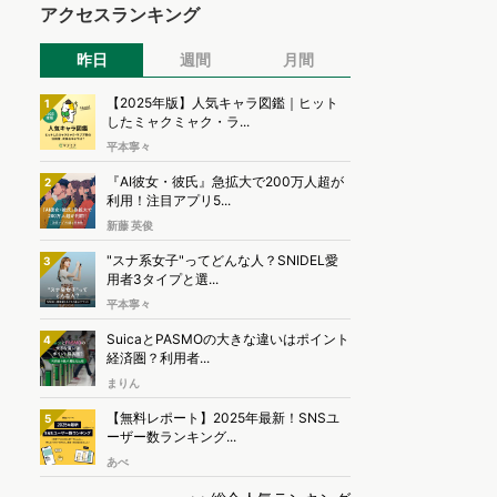
アクセスランキング
昨日
週間
月間
【2025年版】人気キャラ図鑑｜ヒット
1
したミャクミャク・ラ...
平本寧々
『AI彼女・彼氏』急拡大で200万人超が
2
利用！注目アプリ5...
新藤 英俊
"スナ系女子"ってどんな人？SNIDEL愛
3
用者3タイプと選...
平本寧々
SuicaとPASMOの大きな違いはポイント
4
経済圏？利用者...
まりん
【無料レポート】2025年最新！SNSユ
5
ーザー数ランキング...
あべ