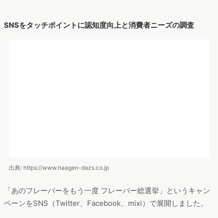
このキャンペーンはユーザーがそれぞれのSNSアカウントから
復活を希望するフレーバーを投票（1日1票のみ有効）。１位に
投票した人の中から抽選で1000名にに１位のフレーバーを復活
し、プレゼントするという企画内容でした。
このキャンペーンは、1ヶ月で16万票を獲得し、ハーゲンダッツ
の認知度アップと消費者ニーズの調査に貢献しました。
競合との差別化を図るためにアプリでタッチポイントを増設
フィットネスクラブ、スポーツクラブを運営する株式会社ルネ
サンスでは、スタッフと顧客のコミュニケーションを重視して
いたが、人手不足やスキルの差異により思うような効果を得づ
らくなっていました。
そこで、スタッフ＝人以外のタッチポイントを設けるべく、ア
プリの導入に踏み切りました。アプリを導入してから行った販