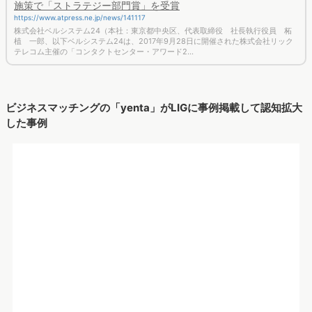
施策で「ストラテジー部門賞」を受賞
https://www.atpress.ne.jp/news/141117
株式会社ベルシステム24（本社：東京都中央区、代表取締役 社長執行役員 柘
植 一郎、以下ベルシステム24は、2017年9月28日に開催された株式会社リック
テレコム主催の「コンタクトセンター・アワード2…
ビジネスマッチングの「yenta」がLIGに事例掲載して認知拡大
した事例
出典: https://yenta.talentbase.io
「yenta」は、起業から出資や採用といった、ビシネスの出会い
をサポートするマッチングアプリです。リリース当初（2016
年）はこうした“ビジネスマッチング”が社会的にあまり認知され
ていないという課題がありました。
これを解消するためにWebサイト「LIG」にて『
ビジネスマッチ
ングアプリ「yenta」で人脈が1ヶ月で100件超できた話
』という