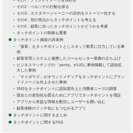
その1：ブランドイメージを決める
その2：ペルソナの行動を探る
その3：カスタマージャーニーの目的をストーリー化する
その4：別の視点からタッチポイントを考える
その5：顧客に合ったタッチポイントかどうかを考慮
タッチポイントの制御も重要
●
タッチポイント施策の具体例
「接客」をタッチポイントとしスタッフ教育に注力している事
例
顧客管理システムと連携したコールセンター業務の立ち上げ
ビジネスマッチングの「yenta」がLIGに事例掲載して認知拡
大した事例
「サイボウズ」がオウンドメディアをタッチポイントにブラン
ドイメージを向上させた事例
SNSをタッチポイントに認知度向上と消費者ニーズの調査
競合との差別化を図るためにアプリでタッチポイントを増設
アプリから有益な情報を配信しユーザーを囲い込む
顧客体験のリッチ化にもつながるアプリ
●
タッチポイントに関するまとめ
●
タッチポイントに関するFAQ