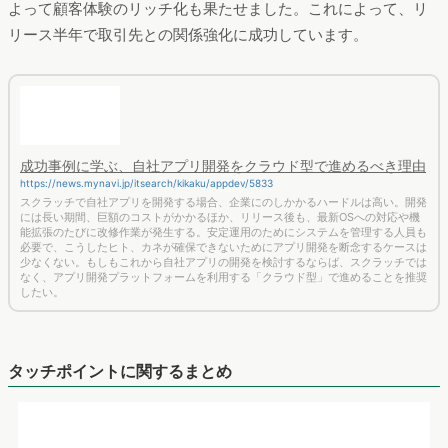
タッチポイントは、顧客がブランドや製品、サービスと接する
場所です。的確なタッチポイントの設定はより良いユーザー体
験と顧客体験をデザインできるだけではなく、ブランドイメー
ジ向上にもつながります。もちろん、大きな目的であるカスタ
マージャーニーの作成にも好影響を及ぼします。
いずれもまだたくさんのタッチポイントがあります。具体的に
タッチポイントを考える場合、それぞれを無差別に列挙するの
ではなく、購入前、購入時、購入後といった時系列を意識して
タッチポイントを考慮すると漏れが少なくなります。
ユーザーシナリオとカスタマージャーニーの違い
https://manamina.valuesccg.com/articles/574
顧客が商品・サービスを認知してから購入に至るまでを「旅」に例えるカスタマー
ジャーニーにはいくつか似たマーケティング用語があります。 本記事ではカスタ
マージャーニーの概要を再確認したあと、ユーザーシナリオ、コンセプトダイアグ
ラム、パーセプションフローなどとの違い、使い分けについて説明します。