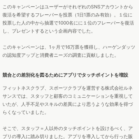
売キャンペーンにおいてはサプリメントなど、商品の一部の売
上を前年比1.4倍に伸ばしたほか、公式YouTubeチャンネルの視
聴回数を開設から3ヶ月で20倍に伸ばすなど、目覚ましい効果
を挙げています。
顧客とのタッチポイントをどう増やす？ 成功事例に学ぶアプリ
活用術 - ホワイトペーパー [開発ツール]
https://wp.techtarget.itmedia.co.jp/contents/55855
人口減少や競合増加で競争が激化するフィットネス業界。その中で顧客に選ばれ続
けるサービスを提供するには、どのようなアプローチが必要になるのか。アプリ導
入後に、商品売り上げ増加や、施設外での接点構築に成功した事例を紹介する。
アプリから有益な情報を配信しユーザーを囲い込む
出典: http://www.uniqlo.com