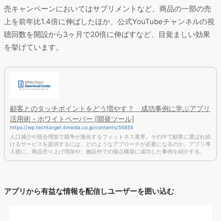
「ユニクロ」では、高頻度で「マイストアニュース」という形
でセール情報からコーディネート術まで、幅広い情報を顧客に
配信しています。
アプリに装備されているプッシュ機能で新情報の配信を顧客が
気づきやすいようにし、ファッション情報を仕入れた顧客が店
舗に行きたくなるような仕掛けとなっています。こうしたアプ
リからの積極的な情報配信によって、同業他社の差別化、顧客
の囲い込みを実現しています。
顧客体験のリッチ化にもつながるアプリ
ガス器具を扱うリンナイ株式会社では、当初Webサイトにて顧
客への情報発信を行っていました。しかし、人手不足が原因
で、このシステムをうまく活用できていないという実情があり
ました。