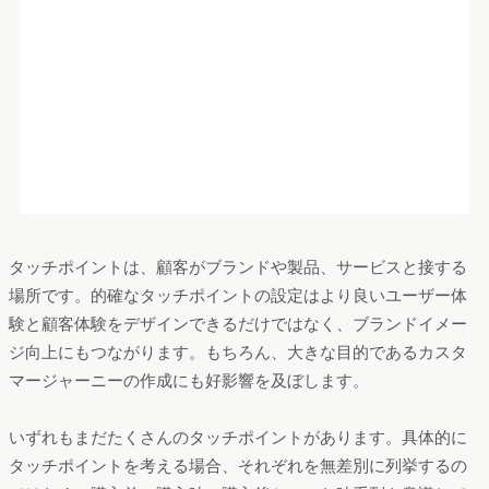
タッチポイントに関するFAQ
Q:タッチポイントとは?
企業やその商品・サービスが顧客と触れる場所を「タッチポイ
ント（顧客接点）」と言います。タッチポイントが重視される
理由は
記事本文
をご覧ください。
Q:タッチポイントにはどんな種類がある？
タッチポイントには、店頭や看板、DMなど物理的なもののほ
か、CMやWeb広告、SNSなどのデジタルな種類もあります。詳
しくは、
記事本文
をご覧ください。
Q:タッチポイントは、何に役立つ？
ユーザーが購入にいたるプロセスを旅に例える「カスタマージ
ャーニー」では、購入を最大化する施策に落とし込むこことで