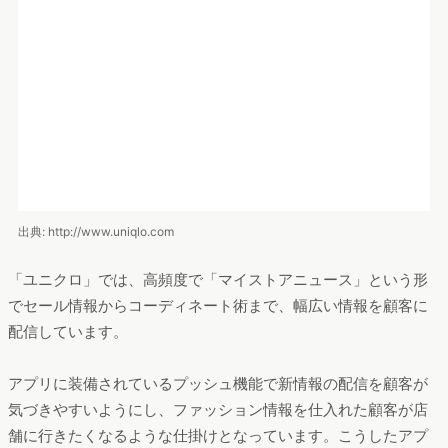
こうした問題のを解決策としてアプリを開発しました。アプリ
の開発段階で運用管理をWebサイトよりも簡略化するのが第一
の目的ですが、これに顧客体験のリッチ化という要素も盛り込
みました。
アプリ完成後は少人数での運用・管理を実現できたほか、プッ
シュ通知や動画再生など、アプリならではのコンテンツ提供に
よって顧客体験のリッチ化も果たせました。これによって、リ
リース半年で取引先との関係強化に成功しています。
成功事例に学ぶ、自社アプリ開発をクラウド型で進めるべき理由
https://news.mynavi.jp/itsearch/kikaku/appdev/5833
スクラッチで自社アプリを開発する場合、企業にのしかかるハードルは高い。開発
には長い期間、巨額のコストがかかるほか、リリース後も、最新OSへの対応や機
能拡張のたびに改修作業が発生する。安定運用のためにシステムを管理する人員も